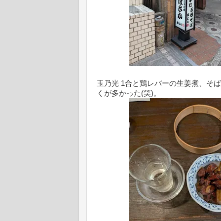
玉乃光 1合と鶏レバーの生姜煮、そ
くが多かった(笑)。