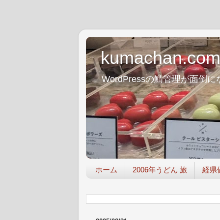
kumachan.co
WordPressの鯖管理が
ホーム
2006年うどん 旅
経県