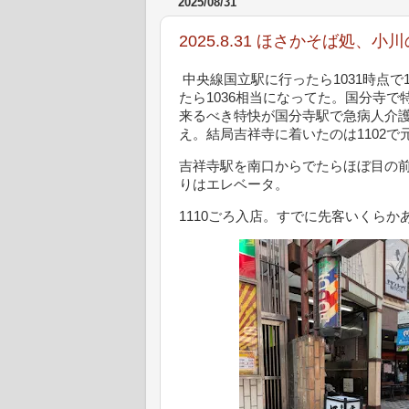
2025/08/31
2025.8.31 ほさかそば処、
中央線国立駅に行ったら1031時点で1
たら1036相当になってた。国分寺
来るべき特快が国分寺駅で急病人介
え。結局吉祥寺に着いたのは1102で
吉祥寺駅を南口からでたらほぼ目の
りはエレベータ。
1110ごろ入店。すでに先客いくらか