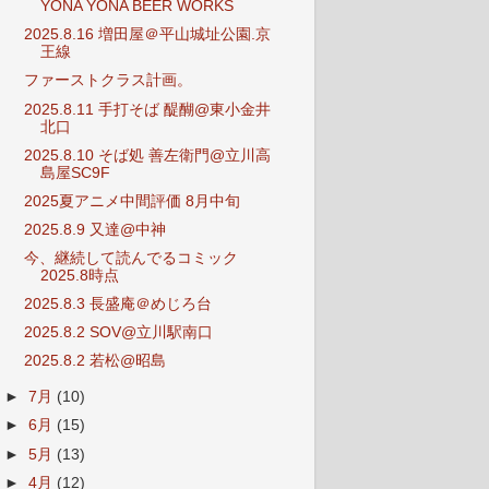
YONA YONA BEER WORKS
2025.8.16 増田屋＠平山城址公園.京
王線
ファーストクラス計画。
2025.8.11 手打そば 醍醐@東小金井
北口
2025.8.10 そば処 善左衛門@立川高
島屋SC9F
2025夏アニメ中間評価 8月中旬
2025.8.9 又達@中神
今、継続して読んでるコミック
2025.8時点
2025.8.3 長盛庵＠めじろ台
2025.8.2 SOV@立川駅南口
2025.8.2 若松@昭島
►
7月
(10)
►
6月
(15)
►
5月
(13)
►
4月
(12)