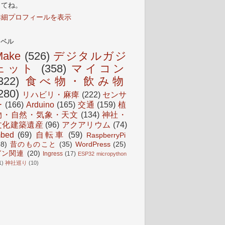
してね。
詳細プロフィールを表示
ラベル
Make
(526)
デジタルガジ
ェット
(358)
マイコン
322)
食べ物・飲み物
280)
リハビリ・麻痺
(222)
センサ
ー
(166)
Arduino
(165)
交通
(159)
植
物・自然・気象・天文
(134)
神社・
文化建築遺産
(96)
アクアリウム
(74)
bed
(69)
自転車
(59)
RaspberryPi
38)
昔のものこと
(35)
WordPress
(25)
ガン関連
(20)
Ingress
(17)
ESP32 micropython
1)
神社巡り
(10)