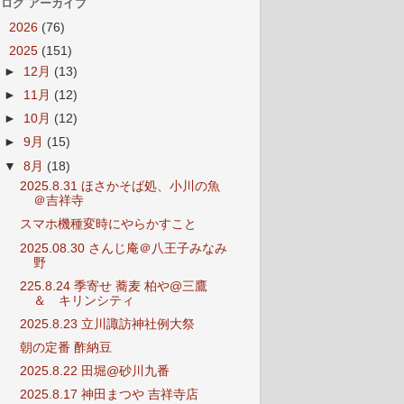
ログ アーカイブ
►
2026
(76)
▼
2025
(151)
►
12月
(13)
►
11月
(12)
►
10月
(12)
►
9月
(15)
▼
8月
(18)
2025.8.31 ほさかそば処、小川の魚
＠吉祥寺
スマホ機種変時にやらかすこと
2025.08.30 さんじ庵＠八王子みなみ
野
225.8.24 季寄せ 蕎麦 柏や@三鷹
＆ キリンシティ
2025.8.23 立川諏訪神社例大祭
朝の定番 酢納豆
2025.8.22 田堀@砂川九番
2025.8.17 神田まつや 吉祥寺店