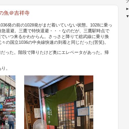
ブ
小川の魚＠吉祥寺
036発の前の1028発がまだ着いていない状態。1028に乗っ
で特急退避。三鷹で特快退避・・・なのだが、三鷹駅時点で
護でいつ来るかわからん。さっさと降りて総武線に乗り換
元々の国立1036の中央線快速の到着と同じだった(苦笑)。
前だった。階段で降りたけど奥にエレベータがあった。帰
あり。