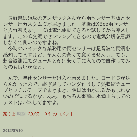
長野県は須坂のアスザックさんから雨センサー基板とセ
ンサー用カスタムICが届きました。基板はXBee雨センサー
と入れ替えます。ICは電池駆動できるか試してから導入し
ます。このIC交流でセンシングできるので電気分解を意識
しなくて良いのですよね。
今時のハイテクな業務用の雨センサーは超音波で雨滴を
感知してますけど、そんなの高くて変えませんし。でも、
超音波測距モジュールとかは安く手に入るので自作してみ
るのも良いかなと。
んで、早速センサーだけ入れ替えました。コード長が足
らんかったので、継ぎ足してハンダ付けして熱収縮チュー
ブとブチルテープでまきまき。明日は雨がふるかもしれな
いので試せるかな。ああ、もちろん事前に水滴垂らしての
テストはパスしてますよ。
某くま
時刻:
20:07
0 件のコメント:
2012/07/10