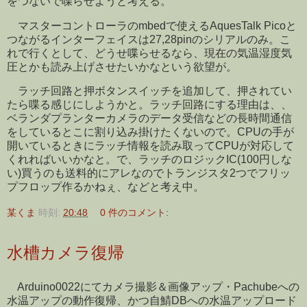
をつないで喋らせようと考える。
マスターコントローラのmbedで使えるAquesTalk Picoと
つながるインターフェイスは27,28pinのシリアルのみ。こ
れで行くとして、どうせ喋らせるなら、現在の気温湿度気
圧とかも読み上げさせたいかなという欲望が。
ラッチ回路と押ボタンスイッチを追加して、押されてい
たら喋る感じにしようかと。ラッチ回路にする理由は、、
ベランダプランターカメラのデータ受信などの長時間通信
をしているとこに割り込み掛けたくないので。CPUの手が
開いているときにラッチ情報を読み取ってCPUが対応して
くれればいいかなと。で、ラッチのロジックIC(100円しな
い)買うのも送料的にアレなのでトランジスタ2つでフリッ
プフロップ作るかねぇ、などと考え中。
某くま
時刻:
20:48
0 件のコメント:
水槽カメラ復帰
Arduino0022にてカメラ撮影＆画像アップ・Pachubeへの
水温アップの動作復帰、かつ自鯖DBへの水温アップロード