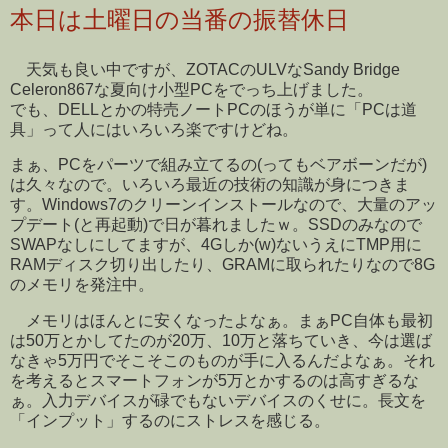
本日は土曜日の当番の振替休日
天気も良い中ですが、ZOTACのULVなSandy Bridge
Celeron867な夏向け小型PCをでっち上げました。
でも、DELLとかの特売ノートPCのほうが単に「PCは道
具」って人にはいろいろ楽ですけどね。
まぁ、PCをパーツで組み立てるの(ってもベアボーンだが)
は久々なので。いろいろ最近の技術の知識が身につきま
す。Windows7のクリーンインストールなので、大量のアッ
プデート(と再起動)で日が暮れましたｗ。SSDのみなので
SWAPなしにしてますが、4Gしか(w)ないうえにTMP用に
RAMディスク切り出したり、GRAMに取られたりなので8G
のメモリを発注中。
メモリはほんとに安くなったよなぁ。まぁPC自体も最初
は50万とかしてたのが20万、10万と落ちていき、今は選ば
なきゃ5万円でそこそこのものが手に入るんだよなぁ。それ
を考えるとスマートフォンが5万とかするのは高すぎるな
ぁ。入力デバイスが碌でもないデバイスのくせに。長文を
「インプット」するのにストレスを感じる。