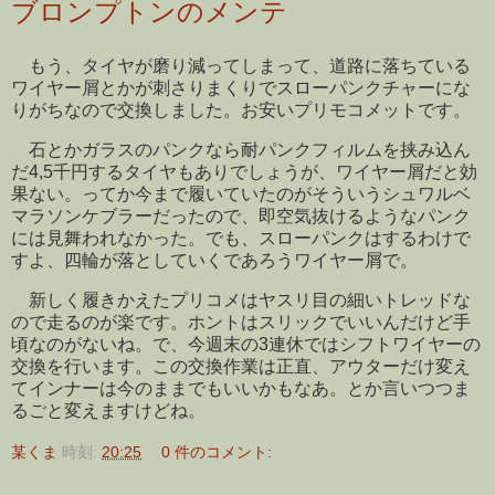
ブロンプトンのメンテ
もう、タイヤが磨り減ってしまって、道路に落ちている
ワイヤー屑とかが刺さりまくりでスローパンクチャーにな
りがちなので交換しました。お安いプリモコメットです。
石とかガラスのパンクなら耐パンクフィルムを挟み込ん
だ4,5千円するタイヤもありでしょうが、ワイヤー屑だと効
果ない。ってか今まで履いていたのがそういうシュワルベ
マラソンケブラーだったので、即空気抜けるようなパンク
には見舞われなかった。でも、スローパンクはするわけで
すよ、四輪が落としていくであろうワイヤー屑で。
新しく履きかえたプリコメはヤスリ目の細いトレッドな
ので走るのが楽です。ホントはスリックでいいんだけど手
頃なのがないね。で、今週末の3連休ではシフトワイヤーの
交換を行います。この交換作業は正直、アウターだけ変え
てインナーは今のままでもいいかもなあ。とか言いつつま
るごと変えますけどね。
某くま
時刻:
20:25
0 件のコメント: