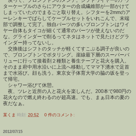
戻って、ブロンプトンのメンテ。シフトワイヤーのアウ
ターケーブルのさらにアウターの合成繊維部が一部かけて
しまっていたのでまるごと取り替え。シフターを2mmのア
ーレンキーでばらしてケーブルセットをいれこんで、末端
部で調整して完了。独自パーツの多いブロンプトンはワイ
ヤー自体もタイコが細くて通常のパーツが使えないのだ
な。グラインダーで削るってネタはネットで見たけどグラ
インダー持ってないし。
交換後はシフトのタッチが軽くてすこぶる調子が良いの
で、ブロンプトンでポタリング。崖線最下層のスーパーバ
リューに行って接着剤２種類と養生テープと花火を購入。
そのまま府中用水沿いに上流へ移動してママ下湧水で足首
まで水浴び。顔も洗う。東京女子体育大学の脇の坂を登っ
て帰宅。
シャワー浴びて休憩。
夜、ツレと近所の人と花火を楽しんだ。200本で980円の
花火なので燃え終わるのが超高速。でも、まぁ日本の夏の
夜だなぁ。
某くま
時刻:
20:52
0 件のコメント:
2012/07/15