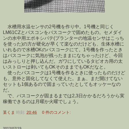
水槽用水温センサの2号機を作り中。1号機と同じく
LM61CZとパスコンをバスコークで固めたもの。セメダイ
ンの水中用エポキシパテ(プランターの地温センサはこっち
を使った)の方が硬化が早くて楽なのだけども、生体水槽に
いれるので水槽OKのバスコークにて。1号機を作ったとき
はバスコークに気泡が残ったままになちゃったけど、今回
はみっしりと押し込んだ。ガワにしているタピオカ用の太
いストローは剥いてもOKそのままでもOKだなと。
使ったバスコークは1号機を作るときに使ったものだけど
も、意外と固化してなくて使えた。まぁ、まだ開けてない
セットも1個あるので固まっていたとしてもオッケーなの
だ。
で、バスコークが固まるまでは2,3日かかるだろうから実
稼働できるのは月曜か火曜でしょう。
某くま
時刻:
20:46
0 件のコメント:
2012/07/19