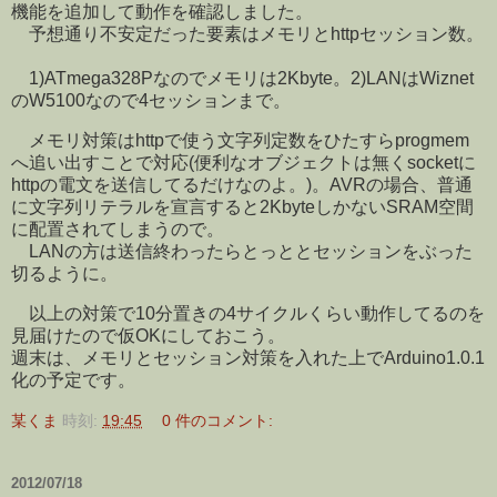
機能を追加して動作を確認しました。
予想通り不安定だった要素はメモリとhttpセッション数。
1)ATmega328Pなのでメモリは2Kbyte。2)LANはWiznet
のW5100なので4セッションまで。
メモリ対策はhttpで使う文字列定数をひたすらprogmem
へ追い出すことで対応(便利なオブジェクトは無くsocketに
httpの電文を送信してるだけなのよ。)。AVRの場合、普通
に文字列リテラルを宣言すると2KbyteしかないSRAM空間
に配置されてしまうので。
LANの方は送信終わったらとっととセッションをぶった
切るように。
以上の対策で10分置きの4サイクルくらい動作してるのを
見届けたので仮OKにしておこう。
週末は、メモリとセッション対策を入れた上でArduino1.0.1
化の予定です。
某くま
時刻:
19:45
0 件のコメント:
2012/07/18