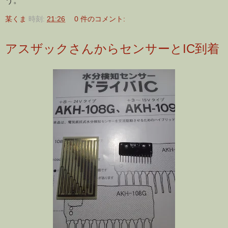
う。
某くま
時刻:
21:26
0 件のコメント:
アスザックさんからセンサーとIC到着