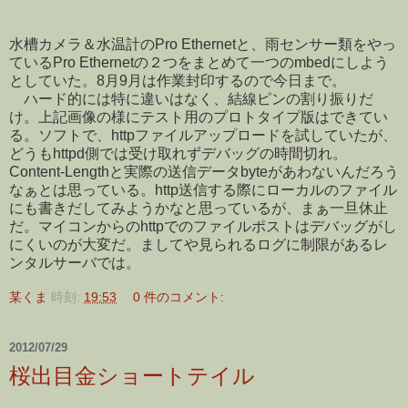
水槽カメラ＆水温計のPro Ethernetと、雨センサー類をやっ
ているPro Ethernetの２つをまとめて一つのmbedにしよう
としていた。8月9月は作業封印するので今日まで。
ハード的には特に違いはなく、結線ピンの割り振りだ
け。上記画像の様にテスト用のプロトタイプ版はできてい
る。ソフトで、httpファイルアップロードを試していたが、
どうもhttpd側では受け取れずデバッグの時間切れ。
Content-Lengthと実際の送信データbyteがあわないんだろう
なぁとは思っている。http送信する際にローカルのファイル
にも書きだしてみようかなと思っているが、まぁ一旦休止
だ。マイコンからのhttpでのファイルポストはデバッグがし
にくいのが大変だ。ましてや見られるログに制限があるレ
ンタルサーバでは。
某くま
時刻:
19:53
0 件のコメント:
2012/07/29
桜出目金ショートテイル