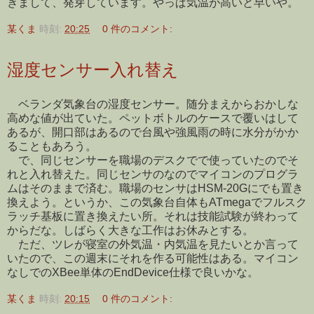
きまして、発芽しています。やっぱ気温が高いと早いや。
某くま
時刻:
20:25
0 件のコメント:
湿度センサー入れ替え
ベランダ気象台の湿度センサー。随分まえからおかしな
高めな値が出ていた。ペットボトルのケースで覆いはして
あるが、開口部はあるので台風や強風雨の時に水分がかか
ることもあろう。
で、同じセンサーを職場のデスクでで使っていたのでそ
れと入れ替えた。同じセンサのなのでマイコンのプログラ
ムはそのままで済む。職場のセンサはHSM-20Gにでも置き
換えよう。というか、この気象台自体もATmegaでフルスク
ラッチ基板に置き換えたい所。それは技能試験が終わって
からだな。しばらく大きな工作はお休みとする。
ただ、ツレが寝室の外気温・内気温を見たいとか言って
いたので、この週末にそれを作る可能性はある。マイコン
なしでのXBee単体のEndDevice仕様で良いかな。
某くま
時刻:
20:15
0 件のコメント: