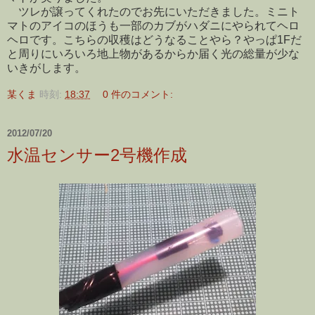
ツレが譲ってくれたのでお先にいただきました。ミニト
マトのアイコのほうも一部のカブがハダニにやられてヘロ
ヘロです。こちらの収穫はどうなることやら？やっぱ1Fだ
と周りにいろいろ地上物があるからか届く光の総量が少な
いきがします。
某くま
時刻:
18:37
0 件のコメント:
2012/07/20
水温センサー2号機作成