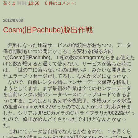
某くま
時刻:
19:50
0 件のコメント:
2012/07/08
Cosm(旧Pachube)脱出作戦
無料になった途端サービスの信頼性がおちつつ、データ
保存期間もいつの間にかころころ変わる(減る方向
で)Cosm(旧Pachube)。１桁の数のdatagramならまぁ使えた
けど数が増えると遅くて使えない。サービスが落ちた時に
は、「世の中に落ちないものは無いさ」みたいな開き直っ
たエラーメッセージだしてるし。なんかダメになったな。
なので、自前レンタル鯖にセンサーデータ保存を移動し
ようとしてます。まず最初の作業は全てのセンサーデータ
を自前レンタル鯖のデータベースにアップロードできるよ
うにする。これはとりあえず今夜完了。水槽カメラ＆水温
の担当Arduinoが0022だったのでなんとか1.0.1対応させま
した。シリアルJPEGカメラのC++ライブラリが0022版だっ
たので、修正がめんどくさかったですけどなんとかなっ
た。
これにてデータは自鯖でなんとかなるので、１ヶ月くら
いデータが溜まったらPachube(現Cosm)へのアップロード