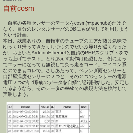
自前cosm
自宅の各種センサーのデータをcosm(元pachube)だけで
なく、自分のレンタルサーバのDBにも保管して利用しよう
という計画。
本日、残業ありの、自転車のチューブのエアが抜け気味で
ゆっくり帰ってきたりしつつのでだいぶ帰りが遅くなった
が、ちょいとArduinoEthernetと自鯖のPHPスクリプトをで
っち上げてテスト。とりあえず動作は確認した。例によっ
てエラーになっても無視して突っ走るコード。マイコン系
なのでまぁコレで。さしあたって、ベランダ雨センサーと
自部屋温度センサーの２つと、その２つのセンサーの電源
電圧２つの計4系統のデータを自鯖で記録開始した。安定し
てるようなら、そのデータのWebでの表現方法を検討して
実装しよう。