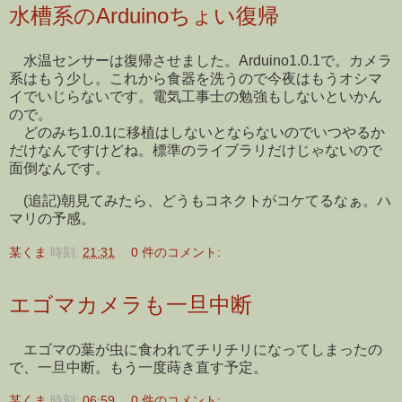
水槽系のArduinoちょい復帰
水温センサーは復帰させました。Arduino1.0.1で。カメラ
系はもう少し。これから食器を洗うので今夜はもうオシマ
イでいじらないです。電気工事士の勉強もしないといかん
ので。
どのみち1.0.1に移植はしないとならないのでいつやるか
だけなんですけどね。標準のライブラリだけじゃないので
面倒なんです。
(追記)朝見てみたら、どうもコネクトがコケてるなぁ。ハ
マリの予感。
某くま
時刻:
21:31
0 件のコメント:
エゴマカメラも一旦中断
エゴマの葉が虫に食われてチリチリになってしまったの
で、一旦中断。もう一度蒔き直す予定。
某くま
時刻:
06:59
0 件のコメント: