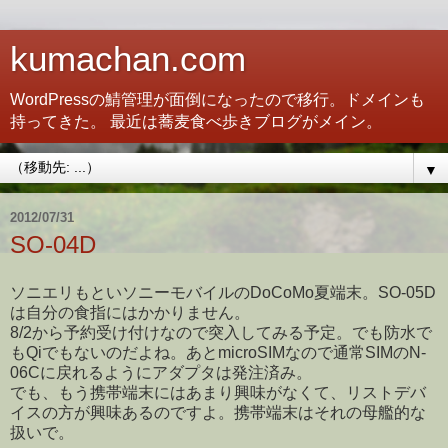
kumachan.com
WordPressの鯖管理が面倒になったので移行。ドメインも
持ってきた。 最近は蕎麦食べ歩きブログがメイン。
▼
2012/07/31
SO-04D
ソニエリもといソニーモバイルのDoCoMo夏端末。SO-05D
は自分の食指にはかかりません。
8/2から予約受け付けなので突入してみる予定。でも防水で
もQiでもないのだよね。あとmicroSIMなので通常SIMのN-
06Cに戻れるようにアダプタは発注済み。
でも、もう携帯端末にはあまり興味がなくて、リストデバ
イスの方が興味あるのですよ。携帯端末はそれの母艦的な
扱いで。