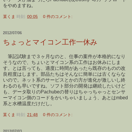
をやめますね。
某くま
時刻:
00:05
0 件のコメント:
2012/07/06
ちょっとマイコン工作一休み
筆記試験まで３ヶ月なのと、仕事の案件が本格的になり
そうなので、ちょいとマイコン系の工作はお休みにしま
す。とは言っても、適度に時間があったら既存のものの改
良程度はします。部品たちはそんなに簡単には古くならな
いので。ネット系のサービスとかの方が進化が激しいし終
わるのも早いですね。ソフト部分の開発は継続したいけど
も、データ取りのPachubeの替りはちゃっちゃっとセンサ
ーマイコン側のコードをかいちゃいましょう、あとはmbed
系と水槽温度だけだし。
某くま
時刻:
21:48
0 件のコメント:
2012/07/03