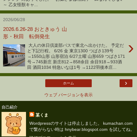
～ 乙女怪獣キャ...
2026/06/28
2026.6.26-28 おときゅう 山
形・秋田 転倒発生
›
大人の休日倶楽部パスで東北へ出かけた。 予定だ
と下記行程。 6/26 金 東京1300 つばさ139号
→1550山形 山形宿泊 6/27土曜 山形659 つばさ171
号→745新庄 新庄812→858余目 余目918→933酒
田 酒田1034 特急いなほ1号 →1122羽後本庄...
›
ホーム
ウェブ バージョンを表示
自己紹介
某くま
Wordpressのサイトは停止しました。 kumachan.com
で繋がらない時は hnybear.blogspot.com を試してね。