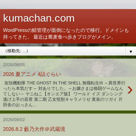
kumachan.com
WordPressの鯖管理が面倒になったので移行。ドメインも
持ってきた。 最近は蕎麦食べ歩きブログがメイン。
▼
2026/08/05
2026 夏アニメ 4話ぐらい
›
攻殻機動隊 THE GHOST IN THE SHELL 無職転生Ⅲ ～異世界行
ったら本気だす～ 対ありでした。～お嬢さまは格闘ゲームなん
てしない～ ヤニねこ【オンエア版】 ワールド イズ ダンシング
逃げ上手の若君 第二期 乙女怪獣キャラメリゼ 黄泉のツガイ 片
田舎のおっさん...
2026/08/02
2026.8.2 藪乃大作＠武蔵境