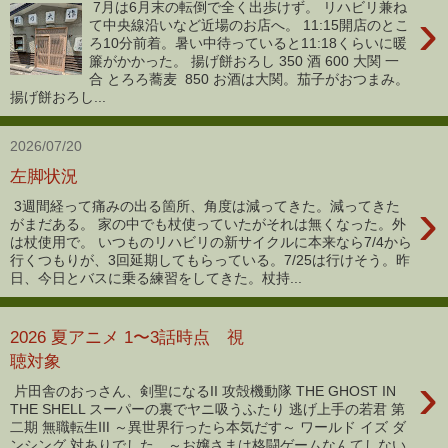
7月は6月末の転倒で全く出歩けず。 リハビリ兼ね
›
て中央線沿いなど近場のお店へ。 11:15開店のとこ
ろ10分前着。暑い中待っていると11:18くらいに暖
簾がかかった。 揚げ餅おろし 350 酒 600 大関 一
合 とろろ蕎麦 850 お酒は大関。茄子がおつまみ。
揚げ餅おろし...
2026/07/20
左脚状況
›
3週間経って痛みの出る箇所、角度は減ってきた。減ってきた
がまだある。 家の中でも杖使っていたがそれは無くなった。外
は杖使用で。 いつものリハビリの新サイクルに本来なら7/4から
行くつもりが、3回延期してもらっている。7/25は行けそう。昨
日、今日とバスに乗る練習をしてきた。杖持...
2026 夏アニメ 1〜3話時点 視
聴対象
›
片田舎のおっさん、剣聖になるII 攻殻機動隊 THE GHOST IN
THE SHELL スーパーの裏でヤニ吸うふたり 逃げ上手の若君 第
二期 無職転生Ⅲ ～異世界行ったら本気だす～ ワールド イズ ダ
ンシング 対ありでした。～お嬢さまは格闘ゲームなんてしない