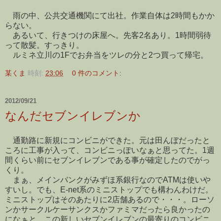
雨の中、公共交通機関にて出社。作業自体は2時間もかか
らない。
あるいて、行きつけの床屋へ。先客2名あり。1時間弱待
って散髪。すっきり。
ルミネ立川の1Fでお弁当をツレの分と2つ買って帰宅。
某くま
時刻:
23:06
0 件のコメント:
2012/09/21
なんだセブンイレブンか
通勤路に新規にコンビニができた。元は田んぼだったと
ころに工事が入って、コンビニっぽいなぁと思ってた。1週
間くらい前にセブンイレブンである事が確定したのでがっ
くり。
まぁ、メインバンクがみずほ系銀行なのでATMは使いや
すいし。でも、E-net系のミニストップでも構わんわけだ。
ミニストップはそのあたりに2店舗あるので・・・。ローソ
ンかサークルケーサンクスかファミマだったら良かったの
になぁと。この新しいセブンイレブンの最寄りのコンビニ