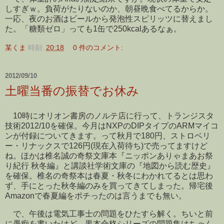
しすぎｗ。負荷がたりないのか、朝昼晩食べてるからか。
一応、夜のお酒はビールから発泡性スピリッツに替えまし
た。「糖類ゼロ」っても1缶で250kcalあるなぁ。
某くま
時刻:
20:18
0 件のコメント:
2012/09/10
土曜当番の振替でお休み
10時にオリオン書房のノルテ店に行って、トランジスタ
技術2012/10を確保。今月はNXPのDIPタイプのARMマイコ
ンが付録についてきます。って秋月で180円、ストロベリ
ー・リナックスで126円(現在入荷待ち)で売ってますけど
ね。ほかは椎名誠の奇祭文庫本『ニッポンありゃまあお祭
り紀行 秋冬編』と講談社学術文庫の『地図から読む歴史』
を確保。椎名の奇祭本は春夏・秋冬にわかれてるとは思わ
ず、手にとった秋冬編のみを買ってきてしまった。帰宅後
Amazonで春夏編をポチったのは言うまでも無い。
で、午後は電気工事士の問題をひたすら解く。ちいと前
に愚痴を書いたけど、黒本合格シリーズの問題集はちゃん