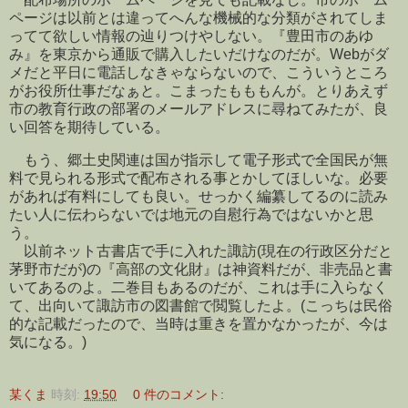
ページは以前とは違ってへんな機械的な分類がされてしま
ってて欲しい情報の辿りつけやしない。『豊田市のあゆ
み』を東京から通販で購入したいだけなのだが。Webがダ
メだと平日に電話しなきゃならないので、こういうところ
がお役所仕事だなぁと。こまったもももんが。とりあえず
市の教育行政の部署のメールアドレスに尋ねてみたが、良
い回答を期待している。
もう、郷土史関連は国が指示して電子形式で全国民が無
料で見られる形式で配布される事とかしてほしいな。必要
があれば有料にしても良い。せっかく編纂してるのに読み
たい人に伝わらないでは地元の自慰行為ではないかと思
う。
以前ネット古書店で手に入れた諏訪(現在の行政区分だと
茅野市だが)の『高部の文化財』は神資料だが、非売品と書
いてあるのよ。二巻目もあるのだが、これは手に入らなく
て、出向いて諏訪市の図書館で閲覧したよ。(こっちは民俗
的な記載だったので、当時は重きを置かなかったが、今は
気になる。)
某くま
時刻:
19:50
0 件のコメント: