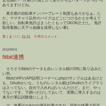
走る(細い一方通行の道とかでありがちなパターン)いろいろ
ありますけどね。
東京都の自転車ナンバープレート制度もありかなぁ。た
だ、ママチャリ以外のバイクはどこにつけるかとか考えて
欲しい。自転車免許はまったくもってOKOK(ただし、免許
取得業務に天下り組織を採用しない事)。
某くま
時刻:
21:31
0 件のコメント:
2012/09/11
fitbit連携
そろそろfitbitのデータも自レンタル鯖のDBに取り込みた
い所。
fitbitのHPのAPI説明コーナーにphpのサンプルはあるけど
も、OAuthかいな。うちのレンタル鯖はOAuthのライブラリ
は入ってない。自分で入れればいいんだけど。まだ、やっ
てないです。下調べだけしておいて、実際に導入するのは
来月の筆記試験後にしよう。
で、体重計のAriaの測定結果ですが。現状の体重で安定