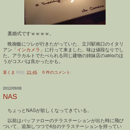
藁婚式ですｗｗｗｗ。
晩御飯にツレが行きたがっていた、立川駅南口のイタリ
アン
「インカメラ」
に行って来ました。味は値段なりでし
た。アラカルトでたべられる同じ建物の姉妹店のatrioのほ
うがコスパは良かったかも。
某くま
時刻:
21:45
0 件のコメント:
2012/09/08
NAS
ちょっとNASが欲しくなってきている。
以前はバッファローのテラステーションが出た時に飛び
ついて、追加しつつで4台のテラステーションを持ってい