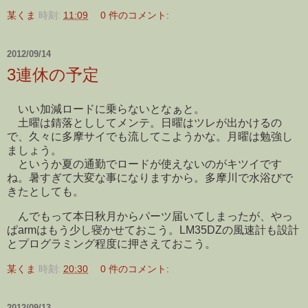
某くま
時刻:
11:09
0 件のコメント:
2012/09/14
3連休の予定
いい加減ロードに乗らないとなぁと。
土曜は錆落とししてメンテ。日曜はツレが出かけるの
で、久々に多摩サイでも流してこようかな。月曜は勉強し
ましょう。
というか夏の通勤でロードが使えないのがキツイです
ね。暑すぎて大変な事になりますから。多摩川で水浴びで
きたとしても。
んでもって本日秋月からパーツ届いてしまったが、やっ
ぱarmはもう少し寝かせておこう。LM35DZの風速計も設計
とプログラミング程度に押さえておこう。
某くま
時刻:
20:30
0 件のコメント:
2012/09/13