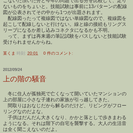
こないだ頂いた分と今年の問題で出る分を比較して、足り
ないものをちょいと。技能試験は事前に13パターンの配線
図が公表されてその中から1つが出題されます。
配線図ったって複線図ではない単線図なので、複線図を
起こして配線しないと行けない。線と線の接続もリングス
リーブになるか差し込みコネクタになるかも不明。
って、まずは再来週の筆記試験をパスしないと技能試験
受けられませんからね。
某くま
時刻:
20:01
0 件のコメント:
2012/09/24
上の階の騒音
冬に住人が孤独死で亡くなって開いていたマンションの
上の部屋に小さな子連れの家族が引っ越してきた。
間取りはおなじだから解るのだけど、リビングがフロー
リングなのだよな。
子供はだんだん大きくなり、かかと落としで歩きまわる
ようになる。それは階下の自宅を襲撃する。大人の生活音
は全く聞こえないのだよ。