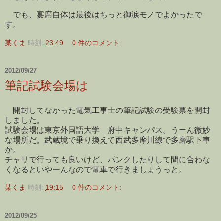
でも、宴席自体は最後はちっと御涙モノでよかったで
す。
某くま
時刻:
23:49
0 件のコメント:
2012/09/27
筆記試験会場は
開封してなかった電気工事士の筆記試験の受験票を開封
しました。
試験会場は東京外国語大学 府中キャンパス。うーん微妙
な場所だ。武蔵境で乗り換えて西武多摩川線で多磨駅下車
か。
チャリで行っても良いけど、パンクしたりして間に合わな
くなるといやーんなので電車で行きましょうっと。
某くま
時刻:
19:15
0 件のコメント:
2012/09/25