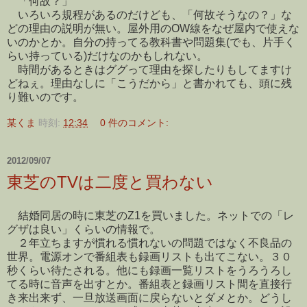
「何故？」
いろいろ規程があるのだけども、「何故そうなの？」な
どの理由の説明が無い。屋外用のOW線をなぜ屋内で使えな
いのかとか。自分の持ってる教科書や問題集(でも、片手く
らい持っている)だけなのかもしれない。
時間があるときはググって理由を探したりもしてますけ
どねぇ。理由なしに「こうだから」と書かれても、頭に残
り難いのです。
某くま
時刻:
12:34
0 件のコメント:
2012/09/07
東芝のTVは二度と買わない
結婚同居の時に東芝のZ1を買いました。ネットでの「レ
グザは良い」くらいの情報で。
２年立ちますが慣れる慣れないの問題ではなく不良品の
世界。電源オンで番組表も録画リストも出てこない。３０
秒くらい待たされる。他にも録画一覧リストをうろうろし
てる時に音声を出すとか。番組表と録画リスト間を直接行
き来出来ず、一旦放送画面に戻らないとダメとか。どうし