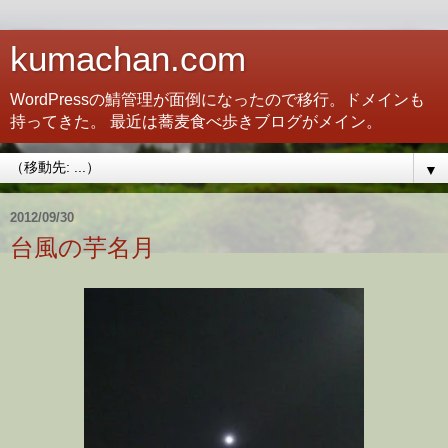
kumachan.com
WordPressの鯖管理が面倒になったので移行。ドメインも
持ってきた。 最近は蕎麦食べ歩きブログがメイン。
▼
2012/09/30
台風の芋名月