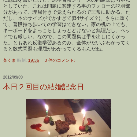
としていた。これは問題に関連する事のフォローの説明部
分があって、理屈付きで覚えられるので非常に助かる。た
だし、本のサイズがでかすぎて(B4サイズ？)、さらに重く
て、普段持ち歩いての学習はできない。家の机の上でも、
キーボードをよっこらしょっとどけないと無理だし、ベッ
ドでも厳しい。なので、この問題集は手を出しにくかっ
た。ともあれ反復学習あるのみ。全体がだいぶわかってく
ると数式問題も理屈がわかってくるもんだね。
某くま
時刻:
19:36
0 件のコメント:
2012/09/09
本日２回目の結婚記念日