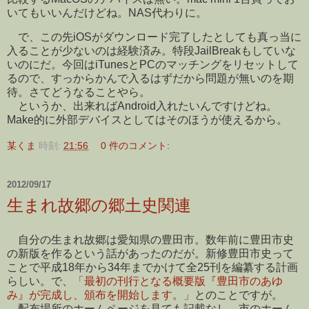
いてもいいんだけどね。NAS代わりに。
で、この先iOSがダウンロード完了したとしても真っ当に
入ることが少ないのは経験済み。特段JailBreakもしていな
いのにだ。今回はiTunesとPCのマッチングをリセットして
るので、すっからかんで入るはずだから問題が無いのを期
待。さてどうなることやら。
というか、出来ればAndroid入れたいんですけどね。
Make的に外部デバイスとしてはそのほうが使えるから。
某くま
時刻:
21:56
0 件のコメント:
2012/09/17
生まれ故郷の郷土史関連
自分の生まれ故郷は愛知県の豊田市。数年前に豊田市史
の新版を作るという話があったのだが。新修豊田市史って
ことで平成18年から34年までかけて全25刊を編纂する計画
らしい。で、
「最初の刊行となる概要版『豊田市のあゆ
み』が完成し、頒布を開始します。」
とのことですが。
配布場所のホームページを見ても記載なし。市のホーム