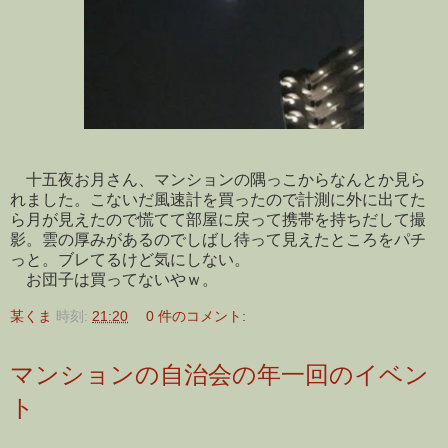
十五夜お月さん、マンションの隅っこからなんとか見ら
れました。こないだ風速計を買ったので計測に外に出てた
ら月が見えたので慌てて部屋に戻って携帯を持ちだして撮
影。雲の厚みがあるのでしばし待って見えたところをパチ
っと。ブレてるけど気にしない。
お団子は買ってないやｗ。
某くま
時刻:
21:20
0 件のコメント:
マンションの自治会の年一回のイベン
ト