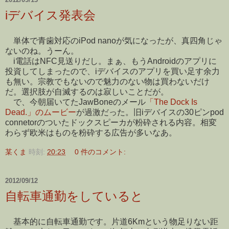
iデバイス発表会
単体で青歯対応のiPod nanoが気になったが、真四角じゃ
ないのね。うーん。
i電話はNFC見送りだし。まぁ、もうAndroidのアプリに
投資してしまったので、iデバイスのアプリを買い足す余力
も無い。宗教でもないので魅力のない物は買わないだけ
だ。選択肢が自滅するのは寂しいことだが。
で、今朝届いてたJawBoneのメール
「The Dock Is
Dead.」のムービー
が過激だった。旧iデバイスの30ピンpod
connetorのついたドックスピーカが粉砕される内容。相変
わらず欧米はものを粉砕する広告が多いなあ。
某くま
時刻:
20:23
0 件のコメント:
2012/09/12
自転車通勤をしていると
基本的に自転車通勤です。片道6Kmという物足りない距