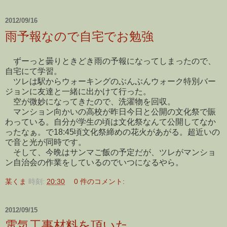
2012/09/16
雨予報なので自宅でお勉強
ずーっと曇りときどき雨の予報になってしまったので、
自宅にて学習。
ツレは駅からウォーキングのぶんぶんウォーク特別バー
ジョンに友達と一緒に出かけて行った。
空が微妙になってきたので、洗濯物を回収。
マンション向かいの高校が昨日今日と公開の文化祭で賑
わっている。自分が学生の頃は文化祭なんて公開してなか
ったなぁ。で18:45頃文化祭締めの花火があがる。超近いの
で音と光が同時です。
そして、今晩はサンマご飯の予定だが、ツレがマンショ
ン自治会の作業をしているのでいつになるやら。
某くま
時刻:
20:30
0 件のコメント:
2012/09/15
電気工事材料を頂いた