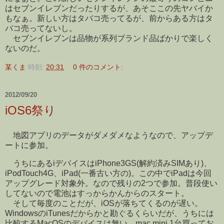
はセブンイレブンだったりするが、あそここの先ヤバイか
もなぁ。新しい方はタバコ売ってるが、前からある方はタ
バコ売ってないし。
セブンイレブンは品物が系列ブランド品ばかりで楽しく
ないのだ。
某くま
時刻:
20:31
0 件のコメント:
2012/09/20
iOS6祭り
地図アプリのデータがダメダメなようなので、アップデ
ートに参加。
うちにあるiデバイスはiPhone3GS(解約済みSIMあり)、
iPodTouch4G、iPad(一番古い方の)。この中でiPadは今回
アップグレード対象外。なので残りの2つで参加。普段使い
してないので電池はすっからかんからのスタート。
そして毎度のことだが、iOSが落ちてくるのが遅い。
WindowsのiTunesだからかと勘ぐるくらいだが、うちには
比較するMacOSのデバイスは無い。mac mini 1台買ってお