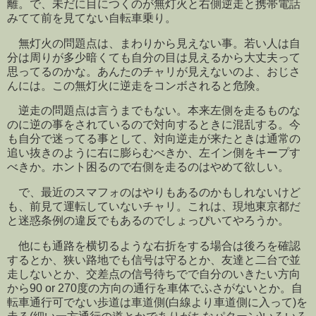
離。で、未だに目につくのが無灯火と右側逆走と携帯電話
みてて前を見てない自転車乗り。
無灯火の問題点は、まわりから見えない事。若い人は自
分は周りが多少暗くても自分の目は見えるから大丈夫って
思ってるのかな。あんたのチャリが見えないのよ、おじさ
んには。この無灯火に逆走をコンボされると危険。
逆走の問題点は言うまでもない。本来左側を走るものな
のに逆の事をされているので対向するときに混乱する。今
も自分で迷ってる事として、対向逆走が来たときは通常の
追い抜きのように右に膨らむべきか、左イン側をキープす
べきか。ホント困るので右側を走るのはやめて欲しい。
で、最近のスマフォのはやりもあるのかもしれないけど
も、前見て運転していないチャリ。これは、現地東京都だ
と迷惑条例の違反でもあるのでしょっぴいてやろうか。
他にも通路を横切るような右折をする場合は後ろを確認
するとか、狭い路地でも信号は守るとか、友達と二台で並
走しないとか、交差点の信号待ちでで自分のいきたい方向
から90 or 270度の方向の通行を車体でふさがないとか。自
転車通行可でない歩道は車道側(白線より車道側に入って)を