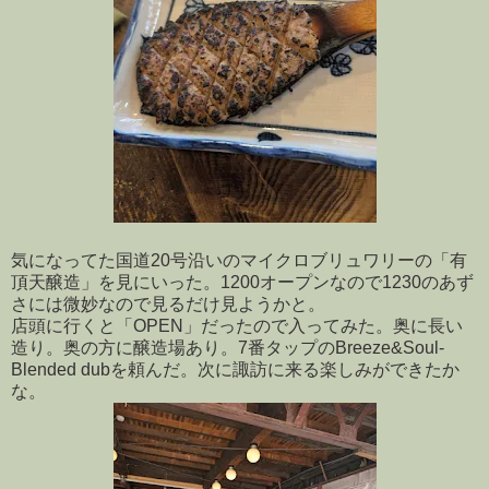
気になってた国道20号沿いのマイクロブリュワリーの「有
頂天醸造」を見にいった。1200オープンなので1230のあず
さには微妙なので見るだけ見ようかと。
店頭に行くと「OPEN」だったので入ってみた。奥に長い
造り。奥の方に醸造場あり。7番タップのBreeze&Soul-
Blended dubを頼んだ。次に諏訪に来る楽しみができたか
な。