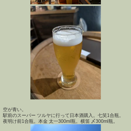
空が青い。
駅前のスーパー ツルヤに行って日本酒購入。七笑1合瓶。
夜明け前1合瓶。本金 太一300ml瓶。横笛 〆300ml瓶。