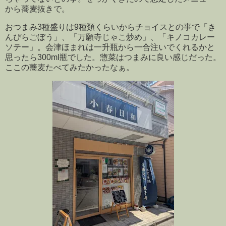
から蕎麦抜きで。
おつまみ3種盛りは9種類くらいからチョイスとの事で「き
んぴらごぼう」、「万願寺じゃこ炒め」、「キノコカレー
ソテー」。会津ほまれは一升瓶から一合注いでくれるかと
思ったら300ml瓶でした。惣菜はつまみに良い感じだった。
ここの蕎麦たべてみたかったなぁ。