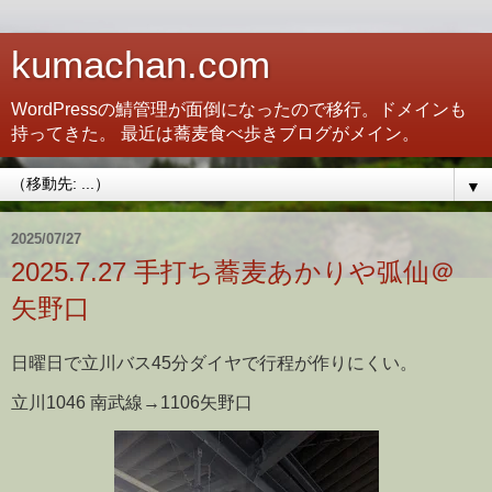
kumachan.com
WordPressの鯖管理が面倒になったので移行。ドメインも
持ってきた。 最近は蕎麦食べ歩きブログがメイン。
▼
2025/07/27
2025.7.27 手打ち蕎麦あかりや弧仙＠
矢野口
日曜日で立川バス45分ダイヤで行程が作りにくい。
立川1046 南武線→1106矢野口