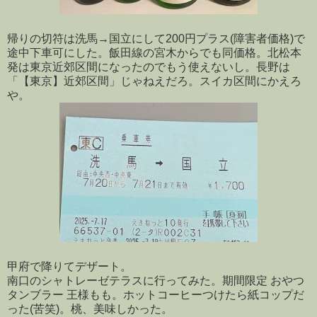
帰りの切符は洗馬→国立にして200円プラス(障害者価格)で
途中下車可にした。飯田線の宮木からでも同価格。北松本
発は東京近郊区間になったのでもう使えないし。長野は
「【東京】近郊区間」じゃねえだろ。スイカ区間にかえろ
や。
甲府で降りてデザート。
南口のシャトレーゼテラスに行ってみた。期間限定 おやつ
タンブラー 王様もも。ホットコーヒーつけたら紙コップだ
った(苦笑)。桃、美味しかった。