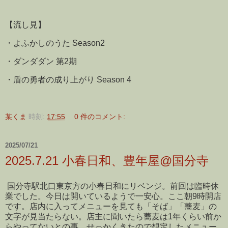
【流し見】
・よふかしのうた Season2
・ダンダダン 第2期
・盾の勇者の成り上がり Season 4
某くま
時刻:
17:55
0 件のコメント:
2025/07/21
2025.7.21 小春日和、豊年屋@国分寺
国分寺駅北口東京方の小春日和にリベンジ。前回は臨時休
業でした。今日は開いているようで一安心。ここ朝9時開店
です。店内に入ってメニューを見ても「そば」「蕎麦」の
文字が見当たらない。店主に聞いたら蕎麦は1年くらい前か
らやってないとの事。せっかくきたので想定したメニュー