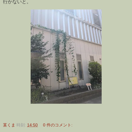
行かないと。
某くま
時刻:
14:50
0 件のコメント: