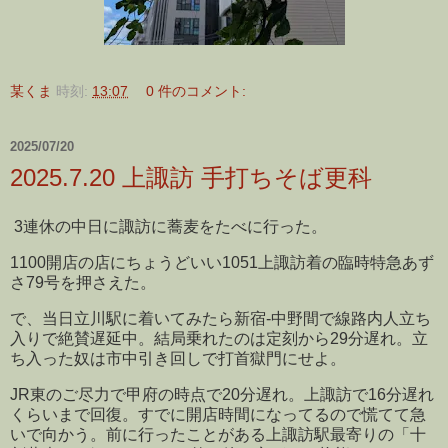
某くま
時刻:
13:07
0 件のコメント:
2025/07/20
2025.7.20 上諏訪 手打ちそば更科
3連休の中日に諏訪に蕎麦をたべに行った。
1100開店の店にちょうどいい1051上諏訪着の臨時特急あず
さ79号を押さえた。
で、当日立川駅に着いてみたら新宿-中野間で線路内人立ち
入りで絶賛遅延中。結局乗れたのは定刻から29分遅れ。立
ち入った奴は市中引き回しで打首獄門にせよ。
JR東のご尽力で甲府の時点で20分遅れ。上諏訪で16分遅れ
くらいまで回復。すでに開店時間になってるので慌てて急
いで向かう。前に行ったことがある上諏訪駅最寄りの「十