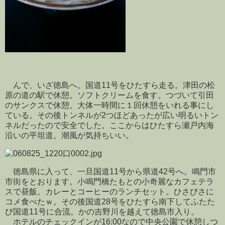
んで、いざ徳島へ。国道11号をひたすら走る。津田の松
原の道の駅で休憩。ソフトクリームを食す。つづいて引田
のサンクスで休憩。大体一時間に１回休憩をいれる事にし
ている。その後トンネルが2つほどあったが広い明るいトン
ネルだったので安全でした。ここからはひたすら瀬戸内海
沿いの平坦道。潮風が気持ちいい。
徳島県に入って、一旦国道11号から県道42号へ。鳴門市
市街をとおります。小鳴門橋たもとの小奇麗なカフェテラ
スで昼飯。カレーとコーヒーのランチセット。ひさびさに
コメ食べたｗ。その後国道28号をひたすら南下してふたた
び国道11号に合流。かの吉野川を越えて徳島市入り。
ホテルのチェックインが16:00なので中央公園で休憩しつ