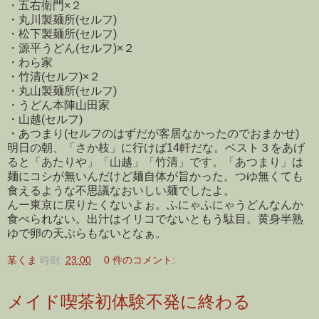
・五右衛門×２
・丸川製麺所(セルフ)
・松下製麺所(セルフ)
・源平うどん(セルフ)×２
・わら家
・竹清(セルフ)×２
・丸山製麺所(セルフ)
・うどん本陣山田家
・山越(セルフ)
・あつまり(セルフのはずだが客居なかったのでおまかせ)
明日の朝、「さか枝」に行けば14軒だな。ベスト３をあげ
ると「あたりや」「山越」「竹清」です。「あつまり」は
麺にコシが無いんだけど麺自体が旨かった。つゆ無くても
食えるような不思議なおいしい麺でしたよ。
んー東京に戻りたくないよぉ。ふにゃふにゃうどんなんか
食べられない。出汁はイリコでないともう駄目。黄身半熟
ゆで卵の天ぷらもないとなぁ。
某くま
時刻:
23:00
0 件のコメント:
メイド喫茶初体験不発に終わる