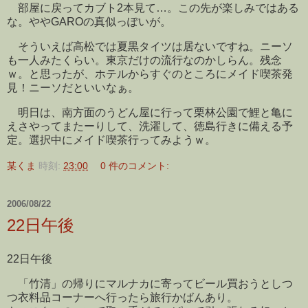
部屋に戻ってカブト2本見て…。この先が楽しみではある
な。ややGAROの真似っぽいが。
そういえば高松では夏黒タイツは居ないですね。ニーソ
も一人みたくらい。東京だけの流行なのかしらん。残念
ｗ。と思ったが、ホテルからすぐのところにメイド喫茶発
見！ニーソだといいなぁ。
明日は、南方面のうどん屋に行って栗林公園で鯉と亀に
えさやってまたーりして、洗濯して、徳島行きに備える予
定。選択中にメイド喫茶行ってみようｗ。
某くま
時刻:
23:00
0 件のコメント:
2006/08/22
22日午後
22日午後
「竹清」の帰りにマルナカに寄ってビール買おうとしつ
つ衣料品コーナーへ行ったら旅行かばんあり。