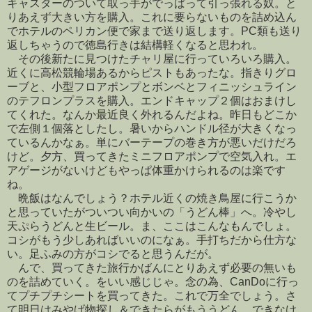
キャスターのついて取っ手がでっぱって引っ張れる奴。と
りあえず大きい方を購入。これに要らないものを詰め込ん
でホテルのペリカン便で家まで送り返します。PC類も送り
返しちゃうので徳島行きは結構軽くなると思われ。
その後新たに見つけたチャリ屋に行っていろいろ購入。
近くに高松競輪場あるからピストもあったな。指きりグロ
ーブと、小型フロアポンプとボンベとフィニッシュライン
のテフロンプラスを購入。エンドキャップ２個はおまけし
てくれた。なんか最近良く外れるんだよね。昨日もどこか
で左側１個落としたし。暑いからハンドル径が大きくなっ
ているんかなぁ。単にバーテープの巻き方が悪いだけだろ
けど。夕方、買ってきたミニフロアポンプで空気入れ。エ
アゲージがないけどもやっぱ体重かけられるのは楽です
ね。
晩飯はなんでしょう？ホテル近くの焼き鳥屋に行こうか
と思っていたがついつい向かいの「うどん棒」へ。冷やし
天ぷらうどんと生ビール。ま、ここはこんなもんでしょ。
コシがもう少しあればいいのになぁ。手打ちだから仕方な
い。足ふみの方がコシでると思うんだが。
んで、買ってきた旅行かばんにとりあえず必要の無いも
のを詰めていく。をいい感じじゃ。念の為、CanDoに行っ
てプチプチシートを買ってきた。これで万全でしょう。さ
て明日はみやげ物探し＆できたらがもううどん、できなけ