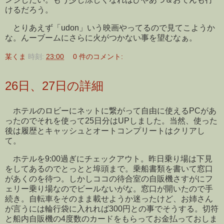
けるだろう。
とりあえず「udon」いう映画やってるので見てこようか
な。んーブームにさらに火がつかない事を望むなぁ。
某くま
時刻:
23:00
0 件のコメント:
26日、27日の詳細
ホテルのロビーにネットに繋がって自由に使えるPCがあ
ったのでそれを使って25日分はUPしました。当然、使った
後は履歴とキャッシュとオートコンプリートはクリアし
て。
ホテルを9:00過ぎにチェックアウト。昨日乗り場は下見
をしてあるのでとっとと埠頭まで。乗船書類を書いて窓口
があくのを待つ。しかしココの待合室の自販機さすがにフ
ェリー乗り場なのでビールないがな。窓口が開いたので手
続き。自転車をそのまま載せようか迷ったけど、お姉さん
が言うには輪行袋に入れれば300円との事でそうする。切符
と船内自販機の4度数のカードをもらってお金払っておしま