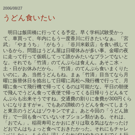
2006/08/27
うどん食いたい
明日は飯田橋に行ってくる予定。早く学科試験受かっ
て、車買って、年内にもう一度香川に行きたいなぁ。「宮
武」「やまうち」「がもう」「谷川米穀店」を食い残して
いるから。問題はうどん屋は日曜休みが多い事。金曜の夜
に走って行って仮眠してって誰かみたいなプランでないと
な。それでも「竹清」のてんぷらは食えん。あそこ水・
土・日がお休みだから。「竹清」のてんぷら食いまくりた
いのに。あ、当然うどんもね。まぁ「竹清」目当てなら月
曜に振替休日を捻出して日曜に高松へ飛行機で行って、月
曜に食べて飛行機で帰ってくるのは可能だな。平日の朝便
で飛んでうどん食って夜便で帰ってくる日帰りうどん＆て
んぷらも出来そうですね。交通費の割りに食費が300円くら
いになりますがｗ。でもあの讃岐のうどんを食べてしまう
と東京のうどんはゾウキンですよ。あと今回の「うどん旅
行」で一回も食べていないオプション類がある。それは、
「おでん」。稲荷寿司とかおにぎりは取る気はなかったけ
どおでんはちょっと食べておきたかった。それにもチャレ
ンジしたい。もう少し涼しくなればひやあつ＆おでんも行