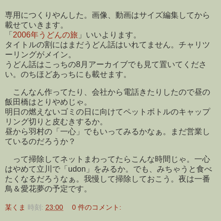
専用につくりやんした。画像、動画はサイズ編集してから
載せていきます。
「
2006年うどんの旅
」いいよります。
タイトルの割にはまだうどん話はいれてません。チャリツ
ーリングがメイン。
うどん話はこっちの8月アーカイブでも見て置いてくださ
い。のちほどあっちにも載せます。
こんなん作ってたり、会社から電話きたりしたので昼の
飯田橋はとりやめじゃ。
明日の燃えないゴミの日に向けてペットボトルのキャップ
リング切りと皮むきするか。
昼から羽村の「一心」でもいってみるかなぁ。まだ営業し
ているのだろうか？
って掃除してネットまわってたらこんな時間じゃ。一心
はやめて立川で「udon」をみるか。でも、みちゃうと食べ
たくなるだろうなぁ。我慢して掃除しておこう。夜は一番
鳥＆愛花夢の予定です。
某くま
時刻:
23:00
0 件のコメント: