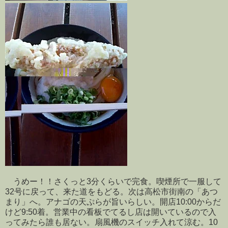
うめー！！さくっと3分くらいで完食。喫煙所で一服して
32号に戻って、来た道をもどる。次は高松市街南の「あつ
まり」へ。アナゴの天ぷらが旨いらしい。開店10:00からだ
けど9:50着。営業中の看板でてるし店は開いているので入
ってみたら誰も居ない。扇風機のスイッチ入れて涼む。10