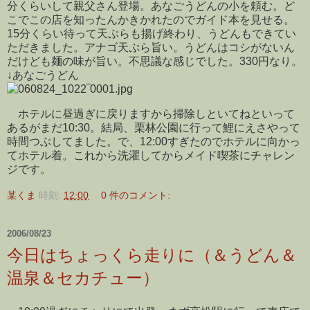
分くらいして親父さん登場。あなごうどんの小を頼む。ど
こでこの店を知ったんかきかれたのでガイド本を見せる。
15分くらい待って天ぷらも揚げ終わり、うどんもできてい
ただきました。アナゴ天ぷら旨い。うどんはコシがないん
だけども麺の味が旨い。不思議な感じでした。330円なり。
↓あなごうどん
ホテルに昼過ぎに戻りますから掃除しといてねといって
あるがまだ10:30。結局、栗林公園に行って鯉にえさやって
時間つぶしてました。で、12:00すぎたのでホテルに向かっ
てホテル着。これから洗濯してからメイド喫茶にチャレン
ジです。
某くま
時刻:
12:00
0 件のコメント:
2006/08/23
今日はちょっくら走りに（＆うどん＆
温泉＆セカチュー）