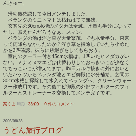
んきゅー。
帰宅後確認して今日メンテしました。
ベランダのミニトマトは枯れはてて無残。
玄関先の30cm水槽のメダカは全滅。水量も半分になって
たし、煮えたんだろうなぁ。スマン。
ベランダの池は浮き草が大量繁茂。でも水量半分。東京
って雨降らなかったのか？浮き草を掃除していたら小めだ
かを3匹確認。彼らに跡継ぎをしてもらおう。
室内のクーラー付き45cm水槽は。1匹いたヒメダカがい
ない。ミナミヌマエビは代替わりしておっきいこが少なく
てちっこいこが増えてます。昨日カルキ抜きに外においと
いたバケツからベランダ池とエビ御殿に水分補給。玄関の
30cm水槽は掃除して水入れてベランダへ。グリーンウォー
ター作成用です。その後エビ御殿の外部フィルターのフィ
ルターとストレーナーを交換してメンテ完了です。
某くま
時刻:
23:00
0 件のコメント:
2006/08/28
うどん旅行ブログ