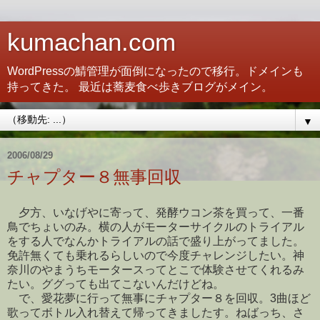
kumachan.com
WordPressの鯖管理が面倒になったので移行。ドメインも
持ってきた。 最近は蕎麦食べ歩きブログがメイン。
▼
2006/08/29
チャプター８無事回収
夕方、いなげやに寄って、発酵ウコン茶を買って、一番
鳥でちょいのみ。横の人がモーターサイクルのトライアル
をする人でなんかトライアルの話で盛り上がってました。
免許無くても乗れるらしいので今度チャレンジしたい。神
奈川のやまうちモータースってとこで体験させてくれるみ
たい。ググっても出てこないんだけどね。
で、愛花夢に行って無事にチャプター８を回収。3曲ほど
歌ってボトル入れ替えて帰ってきましたす。ねばっち、さ