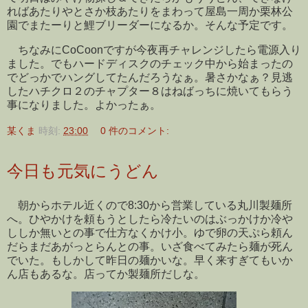
ればあたりやとさか枝あたりをまわって屋島一周か栗林公
園でまたーりと鯉ブリーダーになるか。そんな予定です。
ちなみにCoCoonですが今夜再チャレンジしたら電源入り
ました。でもハードディスクのチェック中から始まったの
でどっかでハングしてたんだろうなぁ。暑さかなぁ？見逃
したハチクロ２のチャプター８はねばっちに焼いてもらう
事になりました。よかったぁ。
某くま
時刻:
23:00
0 件のコメント:
今日も元気にうどん
朝からホテル近くので8:30から営業している丸川製麺所
へ。ひやかけを頼もうとしたら冷たいのはぶっかけか冷や
ししか無いとの事で仕方なくかけ小。ゆで卵の天ぷら頼ん
だらまだあがっとらんとの事。いざ食べてみたら麺が死ん
でいた。もしかして昨日の麺かいな。早く来すぎてもいか
ん店もあるな。店ってか製麺所だしな。