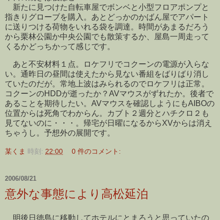
新たに見つけた自転車屋でボンベと小型フロアポンプと
指きりグローブを購入。あとどっかのかばん屋でアパート
に送りつける荷物をいれる袋を調達。時間があまるだろう
から栗林公園か中央公園でも散策するか、屋島一周走って
くるかどっちかって感じです。
あと不安材料１点。ロケフリでコクーンの電源が入らな
い。通昨日の昼間は使えたから見ない番組をばりばり消し
ていたのだが。常地上波はみられるのでロケフリは正常。
コクーンのHDDが逝ったか？AVマウスがずれたか。後者で
あることを期待したい。AVマウスを確認しようにもAIBOの
位置からは死角でわからん。カブト２週分とハチクロ２も
見てないのに・・・。帰宅が日曜になるからXVからは消え
ちゃうし。予想外の展開です。
某くま
時刻:
22:00
0 件のコメント:
2006/08/21
意外な事態により高松延泊
明後日徳島に移動してホテルにとまろうと思っていたの