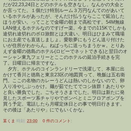
だが22,23,24日とどのホテルも空きなし。なんかの大会と
か言ってた。１個だけ特別ルーム３万円なんてのがあいて
いるホテルがあったが、そんだけ払うならここで延泊した
ほうが安い。ってことで金曜の朝まで高松です。54M無線
LAN使えるホテルなのですげー楽。今までの115Kでしかも
途切れ途切れのボロ旅館とは大違い。明日はひまみて職場
にお土産でも直送しましょ。愛歌夢にもうどん送り付けた
いが住所がわからん。ねばっちに送っちまうかｗ。とりあ
えず金曜の徳島のホテル(ロビーでネットできる)と翌日のオ
ーシャン東九フェリーとここのホテルの延泊手続きを完
了。日曜日に帰京ですな。
夕方、ホテルのコインランドリーで洗濯して、本屋に出
かけて香川と徳島と東京23区の地図買って、晩飯は五右衛
門。ここの名物のカレーうどんは熱いのしかないので、卵
入り冷やしぶっかけ。麺が茹でたてでコシ抜群！あたりや
と良い勝負でした。ごちそうさまでした。明日は新たに発
見したスポーツ系チャリやでボンベとミニフロアポンプを
買う予定。電話したら月曜定休日との事で明日行きます。
その後は「あたりや」にでもいくかな。
某くま
時刻:
23:00
0 件のコメント: