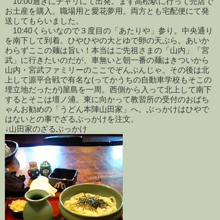
10:00過ぎにチャリにて出発。まず高松駅に行って売店で
お土産を購入。職場用と愛花夢用。両方とも宅配便にて発
送してもらいました。
10:40くらいなので３度目の「あたりや」参り。中央通り
を南下して到着。ひやひやの大とゆで卵の天ぷら。あいか
わらずここの麺は旨い！本当はご先祖さまの「山内」「宮
武」に行きたいのだが、車無いと朝一番の麺はきついから
山内・宮武ファミリーのここでぞんぶんじゃ。その後は北
上して源平合戦で有名な(ってかうちの自動車学校もそこの
埋立地だったが)屋島を一周。西側から入って北上して南下
するとそこは壇ノ浦。東に向かって教習所の受付のおばち
ゃんお勧めの「うどん本陣山田家」へ。ぶっかけはひやで
はないとの事でざるぶっかけを注文。
↓山田家のざるぶっかけ