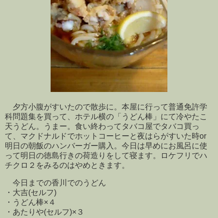
夕方小腹がすいたので散歩に。本屋に行って普通免許学
科問題集を買って、ホテル横の「うどん棒」にて冷やたこ
天うどん。うまー。食い終わってタバコ屋でタバコ買っ
て、マクドナルドでホットコーヒーと夜はらがすいた時or
明日の朝飯のハンバーガー購入。今日は早めにお風呂に使
って明日の徳島行きの荷造りをして寝ます。ロケフリでハ
チクロ２をみるのはやめときます。
今日までの香川でのうどん
・大吉(セルフ)
・うどん棒×４
・あたりや(セルフ)×３