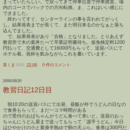
まっていたらしい。で戻ってきて停車位置で停車措置。場
内のコースでバックでの方向転換。ま、これはいい感じに
できました。
終わってすぐ、センターラインの事を言われてがっく
し。結果発表までが長くて、また明日来るのかなぁと落ち
込んでました。
で、結果発表があり「合格」となりました。とりあえず
教習所で木の葉丼たべて卒業証明書待ち。仮免検定料1200
円払って、交通費として16000円もらって、送迎バスにて
ホテル着。祝杯を飲みながらこれを書いています。
某くま
時刻:
22:00
0 件のコメント:
2006/08/20
教習日記12日目
朝10:20の送迎バスにて出発、昼飯が外でうどんの日なの
で食券もらって。まだ一コマ時間がある
ので受付のおばちゃんがうどん食べて来いと。送迎のおっ
ちゃんにうどん屋まで送ってもらって「源平うどん」今日
はひやかけの小と黄身半熟ゆで卵の天ぷら。食券は300円だ