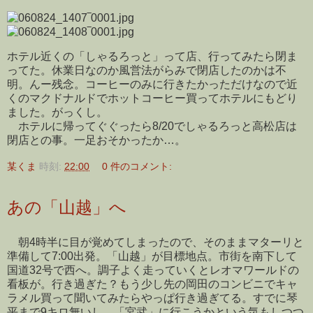
ホテル近くの「しゃるろっと」って店、行ってみたら閉ま
ってた。休業日なのか風営法がらみで閉店したのかは不
明。んー残念。コーヒーのみに行きたかっただけなので近
くのマクドナルドでホットコーヒー買ってホテルにもどり
ました。がっくし。
ホテルに帰ってぐぐったら8/20でしゃるろっと高松店は
閉店との事。一足おそかったか…。
某くま
時刻:
22:00
0 件のコメント:
あの「山越」へ
朝4時半に目が覚めてしまったので、そのままマターリと
準備して7:00出発。「山越」が目標地点。市街を南下して
国道32号で西へ。調子よく走っていくとレオマワールドの
看板が。行き過ぎた？もう少し先の岡田のコンビニでキャ
ラメル買って聞いてみたらやっぱ行き過ぎてる。すでに琴
平まで9キロ無いし。「宮武」に行こうかという気もしつつ