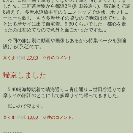
のね。日曜早朝で車もすくないので車と同じ走り方してま
したｗ。三軒茶屋駅から都道3号(世田谷通り)。環7越えて環
8超えて、多摩水道橋手前のミニストップで休憩。ホットコ
ーヒーを飲む。もう多摩サイの脇なので地図は捨てた。あ
とは多摩サイに出て自宅着。9:30くらいでした。都心を走
ったのは初めてなので意外と面白かったですねぇ。
今回の旅は別に動画や画像もあるから特集ページを別途
設ける(予定)です。
某くま
時刻:
22:00
0 件のコメント:
帰京しました
5:40晴海埠頭着で晴海通り→青山通り→世田谷通りで多
摩サイの狛江のとこに出て多摩サイで帰ってきました。
眠いので寝ます。
某くま
時刻:
10:00
0 件のコメント: