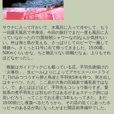
サウナに入って汗かいて、水風呂に入って冷やして、もう
一回露天風呂で半身浴。今回の旅行でまだ一度も風呂に入
っていなかったので(普段朝シャワーなの)なんか気持ちい
い。外は海と島が見える。さっぱりしてロビーで一服して
帰路へ。さくっと11号に出て帰ってきました。15:00着。
50Kmくらいかな。ちと物足りない距離だなぁ。上りもそれ
ほどなかったし。
晩飯はガイドブックにも載っている店。手羽先唐揚げの
「火琳坊」。生ビール(よりによってアサヒスーパードライ
T_T)のみつつうずら卵と鳥皮と手羽先5本を待つ。突き出し
はキャベツ。ただ、ここ炭が六角の圧縮炭で備長炭ではな
い。で、あじはほどほど。手羽先もコショウ振りすぎ。愛
知系の煮手羽先とは別ものではあるがまぁスナック的には
良いだろう。ってことでお土産に5本もらってきた、まだ
19:00前だし夜腹へるだろうから。その店の近くにあったホ
ッピーのある店が気になったがまだ開店前準備中でした。