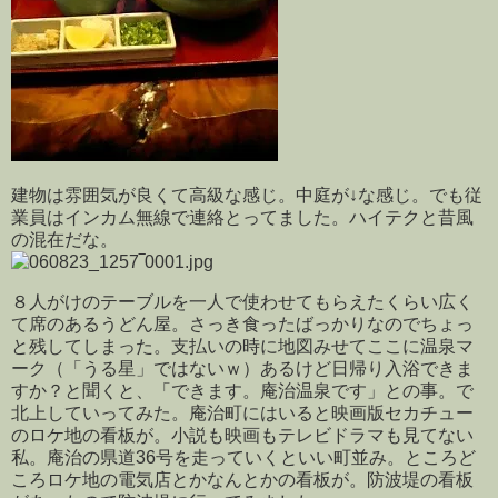
建物は雰囲気が良くて高級な感じ。中庭が↓な感じ。でも従
業員はインカム無線で連絡とってました。ハイテクと昔風
の混在だな。
８人がけのテーブルを一人で使わせてもらえたくらい広く
て席のあるうどん屋。さっき食ったばっかりなのでちょっ
と残してしまった。支払いの時に地図みせてここに温泉マ
ーク（「うる星」ではないｗ）あるけど日帰り入浴できま
すか？と聞くと、「できます。庵治温泉です」との事。で
北上していってみた。庵治町にはいると映画版セカチュー
のロケ地の看板が。小説も映画もテレビドラマも見てない
私。庵治の県道36号を走っていくといい町並み。ところど
ころロケ地の電気店とかなんとかの看板が。防波堤の看板