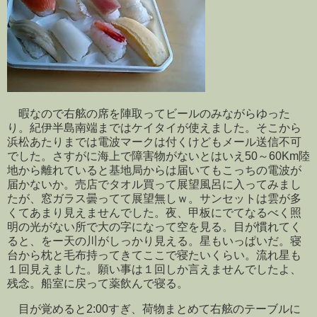
暇なので右舷の席を陣取ってビールのみながらゆった
り。紀伊半島南端まではケイタイが使えました。そこから
浜松あたりまでは電波マークは付くけどもメール送信不可
でした。さすがに海上で障害物がないとはいえ50～60Km陸
地から離れていると基地局からは届いてもこっちの電波が
届かないか。売店でタオル買って展望風呂に入ってみまし
たが、窓ガラス曇ってて展望無しｗ。サンセットは雲が多
くてあまり見えませんでした。夜、甲板にでてなるべく照
明の光がない所で大の字になって空を見る。目が慣れてく
ると、をー天の川がしっかり見える。星もいっぱいだ。寝
台から枕と毛布持ってきてここで寝たいくらい。流れ星も
１回見えました。願い事は１回しか言えませんでしたよ、
残念。船室に戻って薬飲んで寝る。
目が覚めると2:00すぎ、荷物まとめて右舷のテーブルに