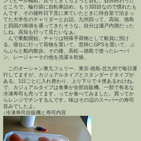
ンでビール補給。戻ってきてちょっと呑む。呑み終わった
ところで、輪行袋に自転車詰め。もう3回目なので慣れたも
んです。その後昨日下見に来ていたときに待合室で泊まっ
てた大学生のチャリダーとお話。九州回って、高知、徳島
と四国の南側を通ってきたそうな。自分は瀬戸内側だった
しね。高知も行って見たいなぁ。
んで乗船開始。チャリは特殊手荷物として船員に預け
る。寝台に行って荷物を置いて、窓枠にGPSを置いて、ぶ
らぶらと船内散歩。その後、高松→徳島で使ったレーパ
ン、レージャーその他を洗濯＆乾燥。
このオーシャン東九フェリー、東京-徳島-北九州で毎日運
行してますが、カジュアルタイプとスタンダードタイプが
ある。1日ごとに入れ替わり、上り下りで４便あるわけね。
で、カジュアルタイプは食事が全部自販機。一部で有名な
冷凍寿司も売ってます。ってか食べてみました。買ってか
らレンジでチンするんです。味はその辺のスーパーの寿司
並みでしたよ。
↓冷凍寿司自販機と寿司内容