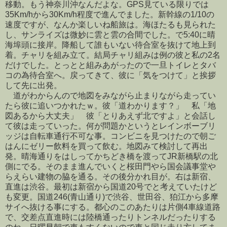
移動。もう神奈川沖なんだよな。GPS見ている限りでは
35Km/hから30Km/h程度で進んでました。新幹線の1/10の
速度ですが、なんか楽しいね船旅は。海ほたるも見られた
し、サンライズは微妙に雲と雲の合間でした。で5:40に晴
海埠頭に接岸。降船して誰もいない待合室を抜けて地上到
着。チャリを組み立て。結局チャリ組みは例の彼と私の2名
だけでした。とっとと組みあがったので一旦トイレとタバ
コの為待合室へ。戻ってきて、彼に「気をつけて」と挨拶
して先に出発。
道がわからんので地図をみながら止まりながら走ってい
たら彼に追いつかれたｗ。彼「道わかります？」 私「地
図あるから大丈夫」 彼「とりあえず北ですよ」と会話し
て彼は走っていった。何が問題かというとレインボーブリ
ッジは自転車通行不可な事。コンビニを見つけたので朝ご
はんにゼリー飲料を買って飲む。地図みて検討して再出
発。晴海通りをはしってかちどき橋を渡ってJR新橋駅の北
側にでる。そのまま進んでいくと桜田門やら国会議事堂や
らえらい建物の脇を通る。その後分かれ目が。右は新宿、
直進は渋谷。最初は新宿から国道20号でと考えていたけど
も変更。国道246(青山通り)で渋谷、世田谷、狛江から多摩
サイへ抜ける事にする。都心のこのあたりは片側4車線道路
で、交差点直進時には陸橋通ったりトンネルだったりする