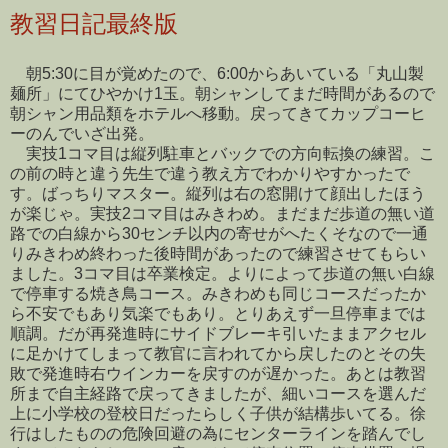
教習日記最終版
朝5:30に目が覚めたので、6:00からあいている「丸山製
麺所」にてひやかけ1玉。朝シャンしてまだ時間があるので
朝シャン用品類をホテルへ移動。戻ってきてカップコーヒ
ーのんでいざ出発。
実技1コマ目は縦列駐車とバックでの方向転換の練習。こ
の前の時と違う先生で違う教え方でわかりやすかったで
す。ばっちりマスター。縦列は右の窓開けて顔出したほう
が楽じゃ。実技2コマ目はみきわめ。まだまだ歩道の無い道
路での白線から30センチ以内の寄せがへたくそなので一通
りみきわめ終わった後時間があったので練習させてもらい
ました。3コマ目は卒業検定。よりによって歩道の無い白線
で停車する焼き鳥コース。みきわめも同じコースだったか
ら不安でもあり気楽でもあり。とりあえず一旦停車までは
順調。だが再発進時にサイドブレーキ引いたままアクセル
に足かけてしまって教官に言われてから戻したのとその失
敗で発進時右ウインカーを戻すのが遅かった。あとは教習
所まで自主経路で戻ってきましたが、細いコースを選んだ
上に小学校の登校日だったらしく子供が結構歩いてる。徐
行はしたものの危険回避の為にセンターラインを踏んでし