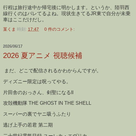
行程は旅行途中か帰宅後に明かします。というか、陸羽西
線行くのはバレてるよね。現状生きてるJR東で自分が未乗
車はここだけだし。
某くま
時刻:
17:47
0 件のコメント:
2026/06/17
2026 夏アニメ 視聴候補
まだ、どこで配信されるかわからんですが。
ディズニー限定は呪ってやる。
片田舎のおっさん、剣聖になるII
攻殻機動隊 THE GHOST IN THE SHELL
スーパーの裏でヤニ吸うふたり
逃げ上手の若君 第二期
二十世紀電氣目録-ユーレカ・エヴリカ-