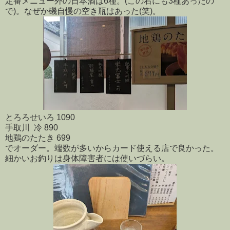
定番メニュー外の日本酒は6種。(この右にも3種あったの
で)。なぜか磯自慢の空き瓶はあった(笑)。
とろろせいろ 1090
手取川 冷 890
地鶏のたたき 699
でオーダー。端数が多いからカード使える店で良かった。
細かいお釣りは身体障害者には使いづらい。