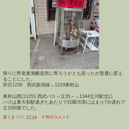
帰りに野老麦酒醸造所に寄ろうかとも思ったが普通に変え
ることにした。
所沢1230 西武新宿線→1233東村山
東村山西口1251 西武バス＜立35＞→1344立川駅北口
バスは東大和駅過ぎたあたりで日曜渋滞にはまり7分遅れで
立川到着でした。
某くま
時刻:
17:14
0 件のコメント: