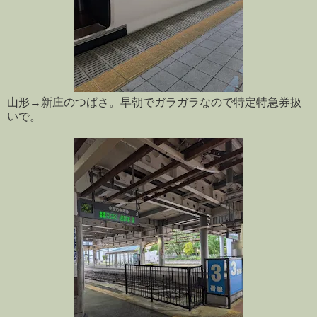
山形→新庄のつばさ。早朝でガラガラなので特定特急券扱
いで。