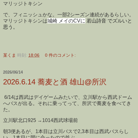
マリッジトキシン
で、フィニッシュかな。一部2シーズン連続があるらしい。
マリッジトキシンは
城崎 メイのCVに
若山詩音 でズルいと
思う。
某くま
時刻:
18:06
0 件のコメント:
2026/06/14
2026.6.14 蕎麦と酒 雄山@所沢
6/14は西武はデイゲームみたいで、立川駅から西武ドーム
へバスが出る。それに乗ってって、所沢で蕎麦を食べてき
た。
立川駅北口925 →1014西武球場前
朝3便あるが、1本目は立川バスで2,3本目は西武バスらし
い。1本目に間に合ったので並ぶ。