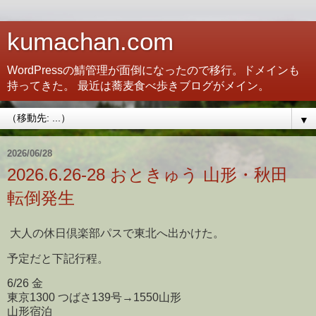
kumachan.com
WordPressの鯖管理が面倒になったので移行。ドメインも
持ってきた。 最近は蕎麦食べ歩きブログがメイン。
▼
2026/06/28
2026.6.26-28 おときゅう 山形・秋田
転倒発生
大人の休日倶楽部パスで東北へ出かけた。
予定だと下記行程。
6/26 金
東京1300 つばさ139号→1550山形
山形宿泊