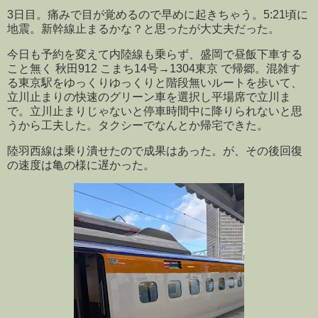
3日目。痛みで目が覚めるので早めに起きちゃう。5:21頃に
地震。新幹線止まるかな？と思ったが大丈夫だった。
今日も予約を変えて内陸線も乗らず、盛岡で昼飯下車する
こと無く 秋田912 こまち14号→1304東京 で帰郷。混雑す
る東京駅をゆっくりゆっくりと階段無いルートを歩いて、
立川止まりの快速のグリーン車を選択し平場席で立川ま
で。立川止まりじゃないと停車時間中に降りられないと思
うから工夫した。タクシーでなんとか帰宅できた。
陸羽西線は乗り潰せたので成果はあった。が、その後回復
の速度は亀の様に遅かった。