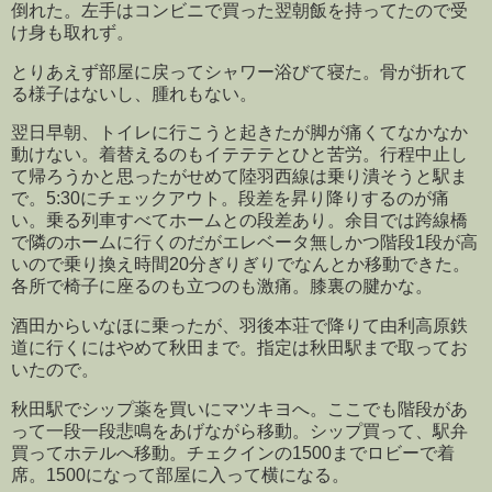
倒れた。左手はコンビニで買った翌朝飯を持ってたので受
け身も取れず。
とりあえず部屋に戻ってシャワー浴びて寝た。骨が折れて
る様子はないし、腫れもない。
翌日早朝、トイレに行こうと起きたが脚が痛くてなかなか
動けない。着替えるのもイテテテとひと苦労。行程中止し
て帰ろうかと思ったがせめて陸羽西線は乗り潰そうと駅ま
で。5:30にチェックアウト。段差を昇り降りするのが痛
い。乗る列車すべてホームとの段差あり。余目では跨線橋
で隣のホームに行くのだがエレベータ無しかつ階段1段が高
いので乗り換え時間20分ぎりぎりでなんとか移動できた。
各所で椅子に座るのも立つのも激痛。膝裏の腱かな。
酒田からいなほに乗ったが、羽後本荘で降りて由利高原鉄
道に行くにはやめて秋田まで。指定は秋田駅まで取ってお
いたので。
秋田駅でシップ薬を買いにマツキヨへ。ここでも階段があ
って一段一段悲鳴をあげながら移動。シップ買って、駅弁
買ってホテルへ移動。チェクインの1500までロビーで着
席。1500になって部屋に入って横になる。