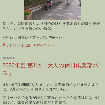
立川の北口駅前通りより府中のけやき並木通りのほうが好
きだ。どっちも短いのが残念。
府中駅→国立駅の京王バスで帰った。
某くま
時刻:
15:23
0 件のコメント:
2026/06/19
2026年度 第1回「大人の休日倶楽部パ
ス」
利用まで1週間になりました。集中豪雨になりませんよう
に。2月からホテルおさえてますから。
フリーパスであるがゆえに状況かわったら別路線にはいけ
るけど、発券必要な新幹線だと面倒で。