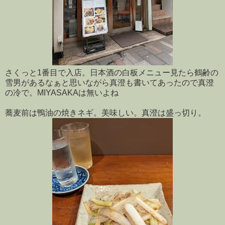
さくっと1番目で入店。日本酒の白板メニュー見たら鶴齢の
雪男があるなぁと思いながら真澄も書いてあったので真澄
の冷で。MIYASAKAは無いよね
蕎麦前は鴨油の焼きネギ。美味しい。真澄は盛っ切り。