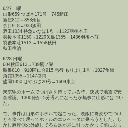
6/27土曜
山形659 つばさ171号→745新庄
新庄812→858余目
余目918→933酒田
酒田1034 特急いなほ1号 →1122羽後本庄
羽後本荘1150→1229矢島1355→1436羽後本荘
羽後本荘1513 →1558秋田
秋田宿泊
6/28 日曜
604秋田613→739鷹ノ巣
鷹巣810→910阿仁合915 急行 もりよし1号→1027角館
角館1055→1147盛岡
盛岡1350 はやぶさ20号→1604東京
東京駅のホームでつばさを待っている時、茨城で地震で安
全確認。1300発が15分遅れになったが無事に山形にはつい
た。
で、事件は山形のホテルで起こった。晩飯に蕎麦やでつけ
とろ食べて戻ってホテルのエレベータに乗ろうとした。し
かし麻痺側の外旋してる右足が扉に引っかかって前にぶっ