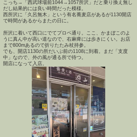
こっち→「西武球場前1044→1057所沢」だと乗り換え無し
だし結果的には良い時間だった模様。
西所沢に「久呂無木」という有名蕎麦店があるが1130開店
で時間があるからまたの日に。
所沢に着いて西口にでてプロペ通り。ここ、かまぼこのよ
うに真ん中が高い道なので、右麻痺には歩きにくい。お店
まで800mあるので折りたたみ杖持参。
でも、開店1130の所だいぶ前の1108に到着。まだ「支度
中」なので、外の風が通る所で待つ。
開店になって入店。