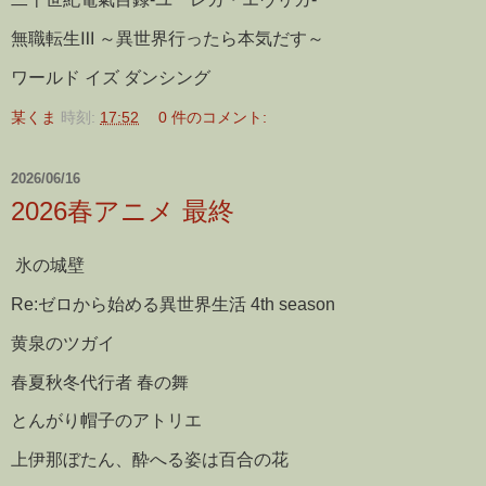
無職転生Ⅲ ～異世界行ったら本気だす～
ワールド イズ ダンシング
某くま
時刻:
17:52
0 件のコメント:
2026/06/16
2026春アニメ 最終
氷の城壁
Re:ゼロから始める異世界生活 4th season
黄泉のツガイ
春夏秋冬代行者 春の舞
とんがり帽子のアトリエ
上伊那ぼたん、酔へる姿は百合の花