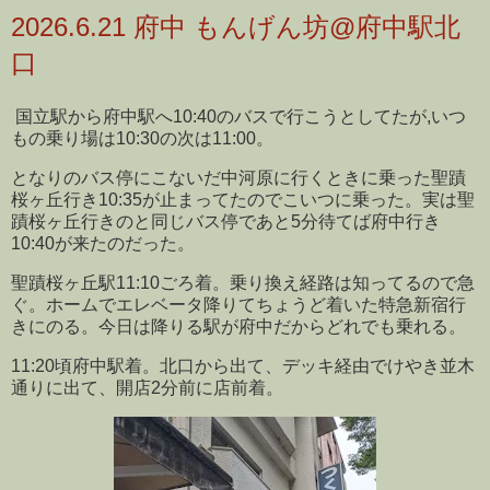
2026.6.21 府中 もんげん坊@府中駅北
口
国立駅から府中駅へ10:40のバスで行こうとしてたが,いつ
もの乗り場は10:30の次は11:00。
となりのバス停にこないだ中河原に行くときに乗った聖蹟
桜ヶ丘行き10:35が止まってたのでこいつに乗った。実は聖
蹟桜ヶ丘行きのと同じバス停であと5分待てば府中行き
10:40が来たのだった。
聖蹟桜ヶ丘駅11:10ごろ着。乗り換え経路は知ってるので急
ぐ。ホームでエレベータ降りてちょうど着いた特急新宿行
きにのる。今日は降りる駅が府中だからどれでも乗れる。
11:20頃府中駅着。北口から出て、デッキ経由でけやき並木
通りに出て、開店2分前に店前着。