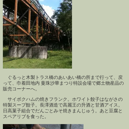
ぐるっと木製トラス橋のあいあい橋の所まで行って、戻
って、巾着田地内 曼珠沙華まつり特設会場で郷土物産品の
販売コーナーへ。
サイボクハムの焼きフランク。ホワイト餃子はながさの
特製スープ餃子。長澤酒造で高麗王の升酒と甘酒アイス。
日高菓子組合でだんごとみそ焼きまんじゅう。あと豆腐と
スペアリブを食った。