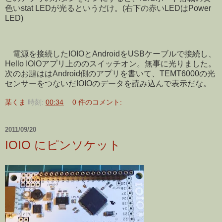
色いstat LEDが光るというだけ。(右下の赤いLEDはPower
LED)
電源を接続したIOIOとAndroidをUSBケーブルで接続し、
Hello IOIOアプリ上ののスイッチオン。無事に光りました。
次のお題ははAndroid側のアプリを書いて、TEMT6000の光
センサーをつないだIOIOのデータを読み込んで表示だな。
某くま
時刻:
00:34
0 件のコメント:
2011/09/20
IOIO にピンソケット