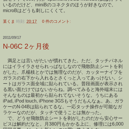
いるのだけど、miniBのコネクタのほうが好きなので。
microBはどうも刺しにくくて。
某くま
時刻:
20:17
0 件のコメント:
2011/09/17
N-06C 2ヶ月後
満足とは言いがたいが慣れてきた。ただ、タッチパネル
にはイライラさせられっぱなしなので飛散防止シートを剥
がした。爪楊枝とかでは無理なのだが、カッターナイフを
ガラスの右下から入れるとさくっと入ってあっけない。シ
ートはガラス面全域に貼られている。普段画面が表示され
る黒い面だけではないからね。調べてみると海外端末には
そんなものは最初から貼られてないそうな。うちにある
iPad, iPod touch, iPhone 3GSもそうだもんなぁ。あ、ガラ
ケーのN-04Bは貼られてるな。一応タッチ操作が可能なガ
ラケーなのだが、タッチで使うことは無かった。
で、どうせ飛散防止シートを剥がしたのだから安心サー
ビスは解約だなと。月380円もかかる上に、修理には6,000