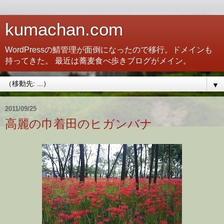
kumachan.com
WordPressの鯖管理が面倒になったので移行。ドメインも
持ってきた。 最近は蕎麦食べ歩きブログがメイン。
▼
2011/09/25
高麗の巾着田のヒガンバナ