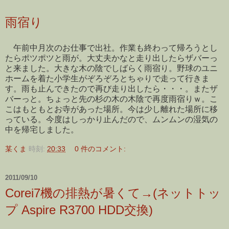
雨宿り
午前中月次のお仕事で出社。作業も終わって帰ろうとし
たらポツポツと雨が。大丈夫かなと走り出したらザバーっ
と来ました。大きな木の陰でしばらく雨宿り。野球のユニ
ホームを着た小学生がぞろぞろとちゃりで走って行きま
す。雨も止んできたので再び走り出したら・・・。またザ
バーっと。ちょっと先の杉の木の木陰で再度雨宿りｗ。こ
こはもともとお寺があった場所。今は少し離れた場所に移
っている。今度はしっかり止んだので、ムンムンの湿気の
中を帰宅しました。
某くま
時刻:
20:33
0 件のコメント:
2011/09/10
Corei7機の排熱が暑くて→(ネットトッ
プ Aspire R3700 HDD交換)