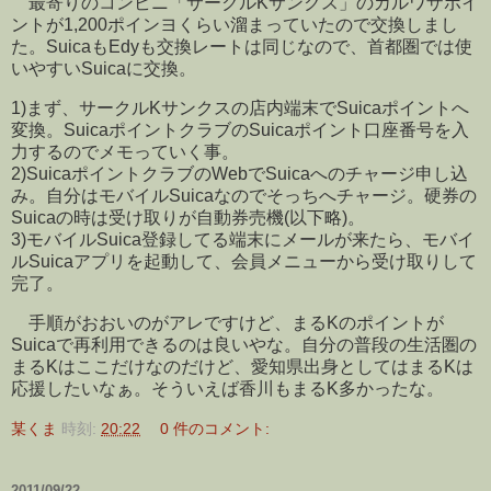
最寄りのコンビニ「サークルKサンクス」のカルワザポイ
ントが1,200ポインヨくらい溜まっていたので交換しまし
た。SuicaもEdyも交換レートは同じなので、首都圏では使
いやすいSuicaに交換。
1)まず、サークルKサンクスの店内端末でSuicaポイントへ
変換。SuicaポイントクラブのSuicaポイント口座番号を入
力するのでメモっていく事。
2)SuicaポイントクラブのWebでSuicaへのチャージ申し込
み。自分はモバイルSuicaなのでそっちへチャージ。硬券の
Suicaの時は受け取りが自動券売機(以下略)。
3)モバイルSuica登録してる端末にメールが来たら、モバイ
ルSuicaアプリを起動して、会員メニューから受け取りして
完了。
手順がおおいのがアレですけど、まるKのポイントが
Suicaで再利用できるのは良いやな。自分の普段の生活圏の
まるKはここだけなのだけど、愛知県出身としてはまるKは
応援したいなぁ。そういえば香川もまるK多かったな。
某くま
時刻:
20:22
0 件のコメント:
2011/09/22