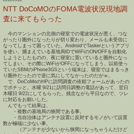
NTT DoCoMOのFOMA電波状況現地調
査に来てもらった
今のマンションの北側の寝室での電波状況が悪く、つな
がったり圏外になったりが切り変わり、メールも未受信に
なってしまって困っていた。AndroidでTaskerというアプリ
を使い、捕まえている基地局IDでWiFiのON/OFFを自動化
しようとしたものの、夜に寝室に置いていると圏外になっ
てしまい、その際にWiFiがOFFになってしまう。以前使っ
ていたSBMのiPhone3GSという端末は、寝室ではまるっき
り圏外だったので逆に気にしてなかったのだがｗ。
で、DoCoMoのHPに訪問調査の依頼フォームがあったの
でポチッと。水曜 9/21に訪問日調整の電話があって、翌日
木曜日 9/22にしてもらった。残念ながら平日なので、ツレ
に対応をお願いした。
んでもって結果は、
・複数の基地局の狭間である事。
・当自治体はアンテナ設置に反対するモノがいて設置
数が極端に少ない事。
（アンテナが少ないから狭間になっちゃうんだけど