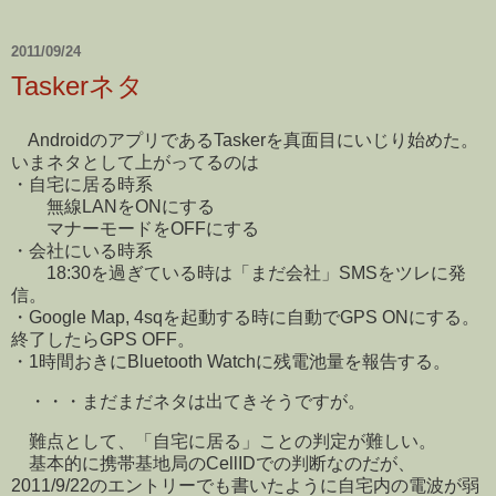
2011/09/24
Taskerネタ
AndroidのアプリであるTaskerを真面目にいじり始めた。
いまネタとして上がってるのは
・自宅に居る時系
無線LANをONにする
マナーモードをOFFにする
・会社にいる時系
18:30を過ぎている時は「まだ会社」SMSをツレに発
信。
・Google Map, 4sqを起動する時に自動でGPS ONにする。
終了したらGPS OFF。
・1時間おきにBluetooth Watchに残電池量を報告する。
・・・まだまだネタは出てきそうですが。
難点として、「自宅に居る」ことの判定が難しい。
基本的に携帯基地局のCellIDでの判断なのだが、
2011/9/22のエントリーでも書いたように自宅内の電波が弱