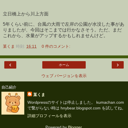
立日橋上から川上方面
5年くらい前に、台風の大雨で左岸の公園が水没した事があ
りましたが、今回はそこまでは行かなさそう。ただ、まだ
これから、水量がアップするかもしれませんけど。
某くま
時刻:
16:11
0 件のコメント:
‹
›
ホーム
ウェブ バージョンを表示
自己紹介
某くま
Wordpressのサイトは停止しました。 kumachan.com
で繋がらない時は hnybear.blogspot.com を試してね。
詳細プロフィールを表示
Powered by
Blogger
.