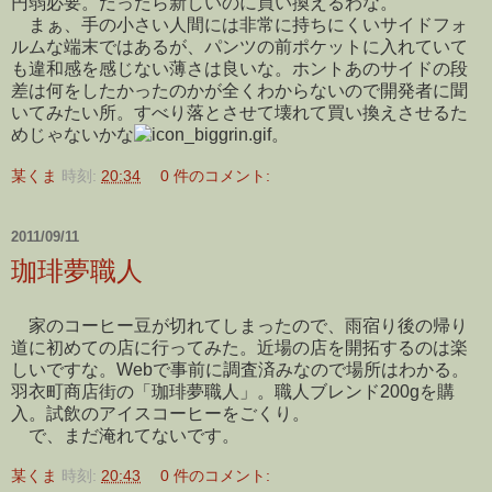
円弱必要。だったら新しいのに買い換えるわな。
まぁ、手の小さい人間には非常に持ちにくいサイドフォ
ルムな端末ではあるが、パンツの前ポケットに入れていて
も違和感を感じない薄さは良いな。ホントあのサイドの段
差は何をしたかったのかが全くわからないので開発者に聞
いてみたい所。すべり落とさせて壊れて買い換えさせるた
めじゃないかな
。
某くま
時刻:
20:34
0 件のコメント:
2011/09/11
珈琲夢職人
家のコーヒー豆が切れてしまったので、雨宿り後の帰り
道に初めての店に行ってみた。近場の店を開拓するのは楽
しいですな。Webで事前に調査済みなので場所はわかる。
羽衣町商店街の「珈琲夢職人」。職人ブレンド200gを購
入。試飲のアイスコーヒーをごくり。
で、まだ淹れてないです。
某くま
時刻:
20:43
0 件のコメント: