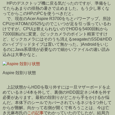
HPのデスクトップ機に戻る気だったのですが、準備をし
てたらあまりの排熱の暑さで止めました。もう少し寒くな
ってからこのHPのPCを使うべきだと。
で、現在のAcer Aspire R3700をちとパワーアップ。所詮
CPUがATOMのD525なのでこいつが足を引っ張っているわ
けですが。CPUは替えられないのでHDDを5400回転から
7200回転のに変更。(ビックカメラのポイント精算ですけ
ど、ビックカメラにはそのうち消えるseagateのSSD&HDD
のハイブリッドタイプは置いて無かった。)Androidをいじ
るのにJava系環境が必要なので細かいファイルの速い読み
込みは大事かなと。
Aspire 殻割り状態
上記状態からHDDを取り外すには一旦マザーボードを止
めているネジ4本を外して、裏側のHDD固定ネジ4本を外す
必要があります。最初の殻割りがどこから手をかけるか悩
んだ。本体下のシールでカバーされているネジを1つ外して
からが難解。向かって右側が開くで有ろうことは、今は亡
き元麻布氏の
この記事
でわかっていたのでしたが。結局力