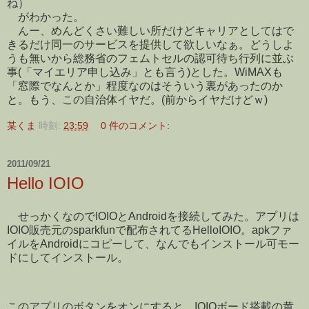
ね）
がわかった。
んー、めんどくさい難しい所だけどキャリアとしてはで
きるだけ同一のサービスを提供して欲しいなぁ。どうしよ
うも無いから総務省のフェムトセルの認可待ち行列に並ぶ
事(「マイエリア申し込み」とも言う)とした。WiMAXも
「窓際でなんとか」程度なのはそういう裏があったのか
と。もう、この自治体イヤだ。(前からイヤだけどｗ)
某くま
時刻:
23:59
0 件のコメント:
2011/09/21
Hello IOIO
せっかくなのでIOIOとAndroidを接続してみた。アプリは
IOIO販売元のsparkfunで配布されてるHelloIOIO。apkファ
イルをAndroidにコピーして、なんでもインストール可モー
ドにしてインストール。
このアプリのボタンをオンにすると、IOIOボード搭載の黄