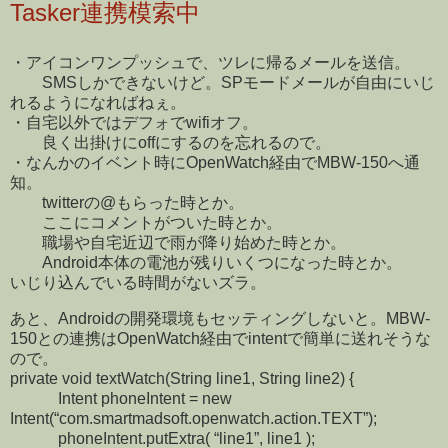
Tasker連携模索中
・アイコンワンプッシュで、ツレに帰るメールを送信。
SMSしかできないけど。SPモードメールが自由にいじ
れるようになればねぇ。
・自宅以外ではデフォでwifiオフ。
良く出掛けにoffにするのを忘れるので。
・なんかのイベント時にOpenWatch経由でMBW-150へ通
知。
twitterの@もらった時とか。
ここにコメントがついた時とか。
職場や自宅近辺で雨が降り始めた時とか。
Android本体の電池が残りいくつになった時とか。
いじり込んでいる時間がないズラ。
あと、Androidの開発環境もセッティングしないと。MBW-
150との連携はOpenWatch経由でintentで簡単に送れそうな
ので。
private void textWatch(String line1, String line2) {
Intent phoneIntent = new
Intent(“com.smartmadsoft.openwatch.action.TEXT”);
phoneIntent.putExtra( “line1”, line1 );