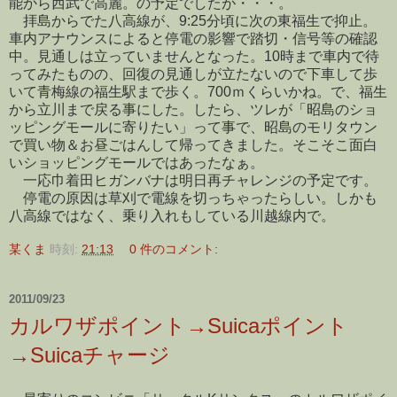
能から西武で高麗。の予定でしたが・・・。
拝島からでた八高線が、9:25分頃に次の東福生で抑止。
車内アナウンスによると停電の影響で踏切・信号等の確認
中。見通しは立っていませんとなった。10時まで車内で待
ってみたものの、回復の見通しが立たないので下車して歩
いて青梅線の福生駅まで歩く。700ｍくらいかね。で、福生
から立川まで戻る事にした。したら、ツレが「昭島のショ
ッピングモールに寄りたい」って事で、昭島のモリタウン
で買い物＆お昼ごはんして帰ってきました。そこそこ面白
いショッピングモールではあったなぁ。
一応巾着田ヒガンバナは明日再チャレンジの予定です。
停電の原因は草刈で電線を切っちゃったらしい。しかも
八高線ではなく、乗り入れもしている川越線内で。
某くま
時刻:
21:13
0 件のコメント:
2011/09/23
カルワザポイント→Suicaポイント
→Suicaチャージ