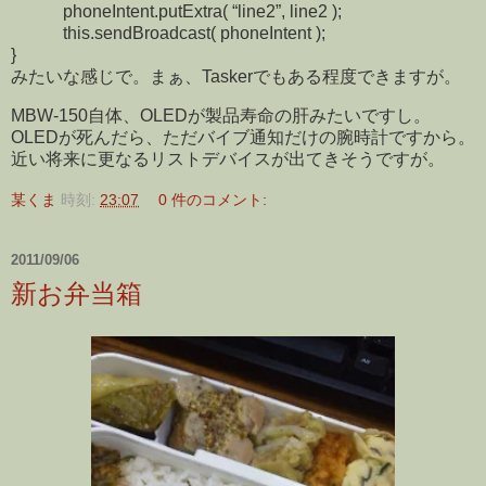
phoneIntent.putExtra( “line2”, line2 );
this.sendBroadcast( phoneIntent );
}
みたいな感じで。まぁ、Taskerでもある程度できますが。
MBW-150自体、OLEDが製品寿命の肝みたいですし。
OLEDが死んだら、ただバイブ通知だけの腕時計ですから。
近い将来に更なるリストデバイスが出てきそうですが。
某くま
時刻:
23:07
0 件のコメント:
2011/09/06
新お弁当箱