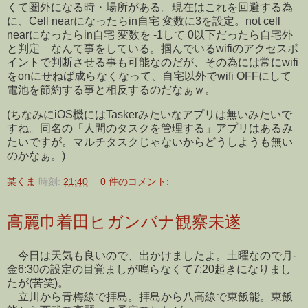
くて圏外になる時・場所がある。現在はこれを回避する為
に、Cell nearになったらin自宅 変数に3を設定。not cell
nearになったらin自宅 変数を -1して 0以下だったら自宅外
と判定 なんて事をしている。掴んでいるwifiのアクセスポ
イントで判断させる事も可能なのだが、その為には常にwifi
をonにせねば成らなくなって、自宅以外でwifi OFFにして
電池を節約する事と相反するのだなぁｗ。
(ちなみにiOS機にはTaskerみたいなアプリは無いみたいで
すね。同名の「人間のタスクを管理する」アプリはあるみ
たいですが。マルチタスクじゃないからどうしようも無い
のかなぁ。)
某くま
時刻:
21:40
0 件のコメント:
高麗巾着田ヒガンバナ観察未遂
今日は天気も良いので、出かけましたよ。土曜なので月-
金6:30の設定の目覚ましが鳴らなくて7:20起きになりまし
たが(苦笑)。
立川から青梅線で拝島。拝島から八高線で東飯能。東飯