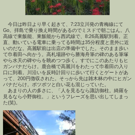
今日は昨日より早く起きて、7:23立川発の青梅線にて
Go。拝島で乗り換え時間があるのでミスドで朝ごはん。八
高線で東飯能、東飯能から西武線で、8:26高麗駅到着。正
直、動いている電車に乗ってる時間は35分程度と意外に近
いのだな。高麗駅前は出店の準備中でした。そのまま歩い
て巾着田へ向かう。高札場跡やら勝海舟筆の碑のある筆塚
やら水天の碑やらを眺めつつ歩く。すでにこのあたりもヒ
ガンバナだらけ。鹿合橋で高麗川をわたって巾着田の入り
口に到着。川沿いを反時計回りに歩いて行くとゲートがあ
って、200円徴収された。そっから先は雑木林の中にヒガン
バナだらけ。ポツポツと白い花も混じっていた。
あまりの人の多さに、「人を見るなら諏訪御柱。綺羅を
見るなら小野御柱。」というフレーズを思い出してしまっ
た(笑)。