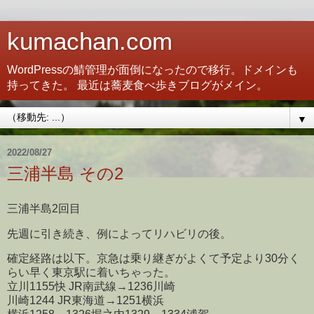
kumachan.com
WordPressの鯖管理が面倒になったので移行。ドメインも
持ってきた。 最近は蕎麦食べ歩きブログがメイン。
▼
2022/08/27
三浦半島 その2
三浦半島2回目
先週に引き続き、例によってリハビリの後。
確定経路は以下。京急は乗り継ぎがよくて予定より30分く
らい早く東京駅に着いちゃった。
立川1155快 JR南武線→1236川崎
川崎1244 JR東海道→1251横浜