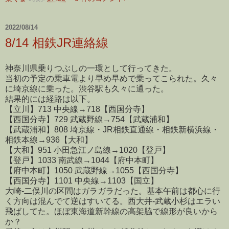
2022/08/14
8/14 相鉄JR連絡線
神奈川県乗りつぶしの一環として行ってきた。
当初の予定の乗車電より早め早めで乗ってこられた。久々
に埼京線に乗った。渋谷駅も久々に通った。
結果的には経路は以下。
【立川】713 中央線→718【西国分寺】
【西国分寺】729 武蔵野線→754【武蔵浦和】
【武蔵浦和】808 埼京線・JR相鉄直通線・相鉄新横浜線・
相鉄本線→936【大和】
【大和】951 小田急江ノ島線→1020【登戸】
【登戸】1033 南武線→1044【府中本町】
【府中本町】1050 武蔵野線→1055【西国分寺】
【西国分寺】1101 中央線→1103【国立】
大崎-二俣川の区間はガラガラだった。基本午前は都心に行
く方向は混んでて逆はすいてる。西大井-武蔵小杉はエラい
飛ばしてた。ほぼ東海道新幹線の高架脇で線形が良いから
か？