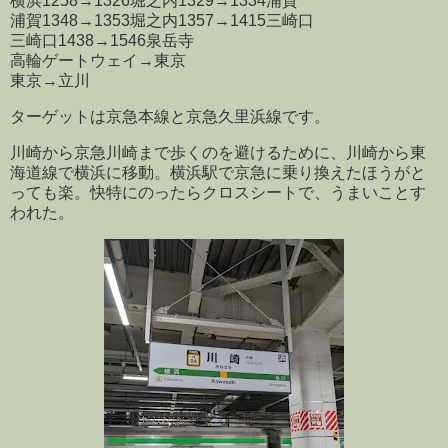
横浜1258→1326堀之内1329→1334浦賀
浦賀1348→1353堀之内1357→1415三崎口
三崎口1438→1546泉岳寺
高輪ゲートウェイ→東京
東京→立川
ターゲットは京急本線と京急久里浜線です。
川崎から京急川崎まで歩くのを避けるために、川崎から東
海道線で横浜に移動。横浜駅で京急に乗り換えたほうがと
っても楽。快特にのったらクロスシートで、うまいことす
われた。