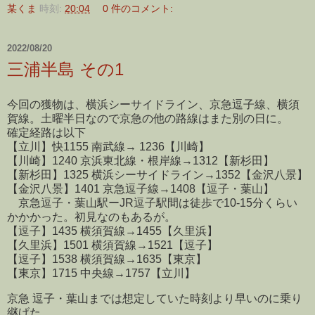
某くま
時刻:
20:04
0 件のコメント:
2022/08/20
三浦半島 その1
今回の獲物は、横浜シーサイドライン、京急逗子線、横須
賀線。土曜半日なので京急の他の路線はまた別の日に。
確定経路は以下
【立川】快1155 南武線→ 1236【川崎】
【川崎】1240 京浜東北線・根岸線→1312【新杉田】
【新杉田】1325 横浜シーサイドライン→1352【金沢八景】
【金沢八景】1401 京急逗子線→1408【逗子・葉山】
京急逗子・葉山駅ーJR逗子駅間は徒歩で10-15分くらい
かかかった。初見なのもあるが。
【逗子】1435 横須賀線→1455【久里浜】
【久里浜】1501 横須賀線→1521【逗子】
【逗子】1538 横須賀線→1635【東京】
【東京】1715 中央線→1757【立川】
京急 逗子・葉山までは想定していた時刻より早いのに乗り
継げた。