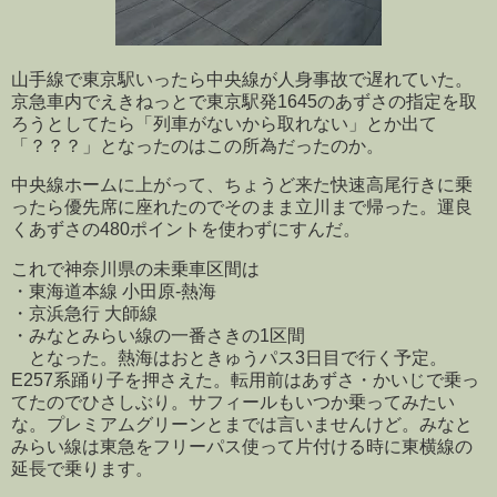
山手線で東京駅いったら中央線が人身事故で遅れていた。
京急車内でえきねっとで東京駅発1645のあずさの指定を取
ろうとしてたら「列車がないから取れない」とか出て
「？？？」となったのはこの所為だったのか。
中央線ホームに上がって、ちょうど来た快速高尾行きに乗
ったら優先席に座れたのでそのまま立川まで帰った。運良
くあずさの480ポイントを使わずにすんだ。
これで神奈川県の未乗車区間は
・東海道本線 小田原-熱海
・京浜急行 大師線
・みなとみらい線の一番さきの1区間
となった。熱海はおときゅうパス3日目で行く予定。
E257系踊り子を押さえた。転用前はあずさ・かいじで乗っ
てたのでひさしぶり。サフィールもいつか乗ってみたい
な。プレミアムグリーンとまでは言いませんけど。みなと
みらい線は東急をフリーパス使って片付ける時に東横線の
延長で乗ります。