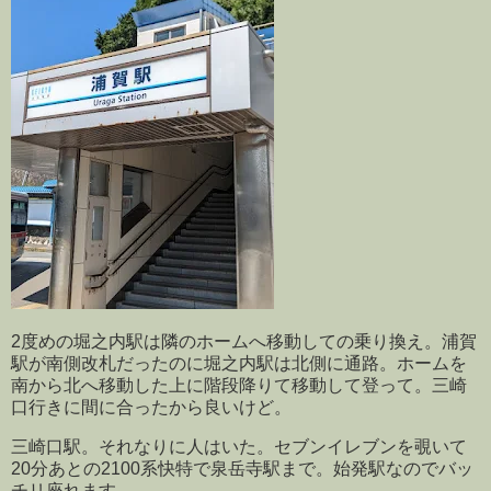
2度めの堀之内駅は隣のホームへ移動しての乗り換え。浦賀
駅が南側改札だったのに堀之内駅は北側に通路。ホームを
南から北へ移動した上に階段降りて移動して登って。三崎
口行きに間に合ったから良いけど。
三崎口駅。それなりに人はいた。セブンイレブンを覗いて
20分あとの2100系快特で泉岳寺駅まで。始発駅なのでバッ
チリ座れます。