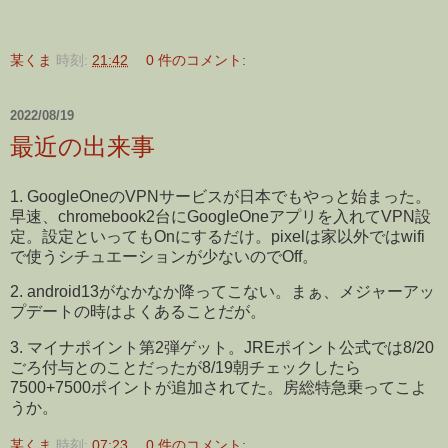
某くま
時刻:
21:42
0 件のコメント:
2022/08/19
最近の出来事
1. GoogleOneのVPNサービスが日本でもやっと始まった。
早速、chromebook2台にGoogleOneアプリを入れてVPN設
定。設定といってもOnにするだけ。pixelは家以外ではwifi
で使うシチュエーションが少ないのでOff。
2. android13がなかなか降ってこない。まぁ、メジャーアッ
プデートの時はよくあることだが。
3. マイナポイント第2弾ゲット。JREポイント公式では8/20
ごろ付与とのことだったが8/19朝チェックしたら
7500+7500ポイントが追加されてた。房総特急乗ってこよ
うか。
某くま
時刻:
07:23
0 件のコメント: