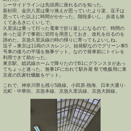
シーサイドラインは先頭席に座れるのを知った。
新杉田、金沢八景は乗り換えが思っていたより楽、逗子は
思っていた以上に時間がかかった。階段多いし、歩道も狭
くてあるきにくいしで。
久里浜は乗って行った電車で折り返しになるので、時間の
余った逗子で事前に切符を用意しておき、改札を出るのを
諦めた。京急久里浜線の時の帰りに寄ってもよいしね。
逗子→東京は11両のスカレンジ。始発駅なのでグリーン車5
号車の後ろの平場を無事ゲット。なので発車前にトイレを
利用できて助かった。
東京駅、総武線ホームで降りたのでB1にグランスタがあっ
てちょっと迷った。無事1Fに出れて駅弁屋 祭で晩飯用に東
京産の氏家牡蠣飯をゲット。
これで、神奈川県も残り5路線。小田原-熱海、日本大通り-
元町・中華街、京急本線、京急久里浜線、京急大師線。