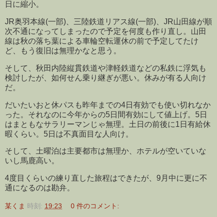
日に縮小。
JR奥羽本線(一部)、三陸鉄道リアス線(一部)、JR山田線が順
次不通になってしまったので予定を何度も作り直し。山田
線は秋の落ち葉による車輪空転運休の前で予定してたけ
ど、もう復旧は無理かなと思う。
そして、秋田内陸縦貫鉄道や津軽鉄道などの私鉄に浮気も
検討したが、如何せん乗り継ぎが悪い。休みが有る人向け
だ。
だいたいおと休パスも昨年までの4日有効でも使い切れなか
った。それなのに今年からの5日間有効にして値上げ。5日
はまともなサラリーマンじゃ無理。土日の前後に1日有給休
暇くらい。5日は不真面目な人向け。
そして、土曜泊は主要都市は無理か、ホテルが空いていな
いし馬鹿高い。
4度目くらいの練り直した旅程はできたが、9月中に更に不
通になるのは勘弁。
某くま
時刻:
19:23
0 件のコメント: