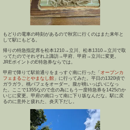
もどりの電車の時刻があるので秋宮に行くのはまた来年と
して駅にもどる。
帰りの特急指定席を松本1210→立川、松本1310→立川で取
ってたのでそれぞれ上諏訪→甲府、甲府→立川に変更。
JREポイントのE特急券ならでは。
甲府で降りて駅前通りをまっすぐ南に行った「
オープンカ
フェまるごとやまなし館
」に行ってみた。平日の1320頃で
ガラガラ。桃パフェをオーダー。腹が桃いっぱいになっ
た。ここで1355なので念の為にもう一度特急券を1425のか
いじに変更。甲府の南口って南に下り坂なんだな。駅に戻
るのに意外と疲れた、炎天下だし。