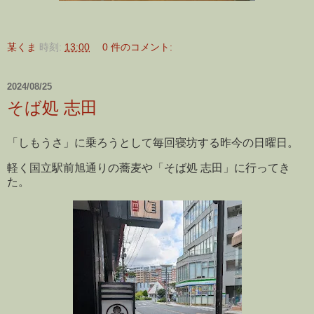
某くま
時刻:
13:00
0 件のコメント:
2024/08/25
そば処 志田
「しもうさ」に乗ろうとして毎回寝坊する昨今の日曜日。
軽く国立駅前旭通りの蕎麦や「そば処 志田」に行ってき
た。