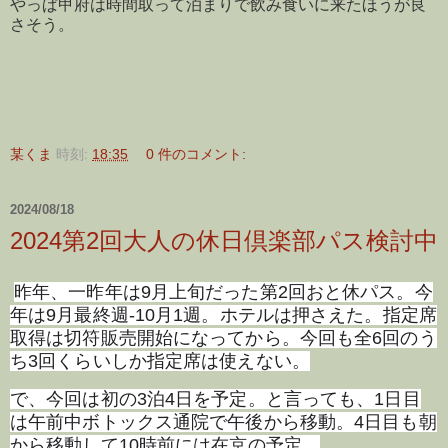
やっぱ甲府は時間取って泊まりで飲み食いに来たほうが良
さそう。
某くま
時刻:
18:35
0 件のコメント:
2024/08/18
2024第2回大人の休日倶楽部パス検討中
昨年、一昨年は9月上旬だった第2回おと休パス。今
年は9月最終週-10月1週。ホテルは押さえた。指定席
取得は切符販売開始になってから。今回も全6回のう
ち3回くらいしか指定席は使えない。
で、今回は初の3泊4日を予定。と言っても、1日目
は午前中ボトックス通院で午後から移動。4日目も朝
から移動して10時前には在京の予定。