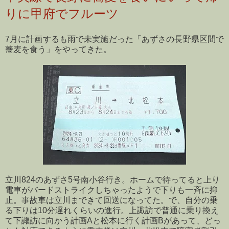
りに甲府でフルーツ
7月に計画するも雨で未実施だった「あずさの長野県区間で
蕎麦を食う」をやってきた。
立川824のあずさ5号南小谷行き。ホームで待ってると上り
電車がバードストライクしちゃったようで下りも一斉に抑
止。事故車は立川まできて回送になってた。で、自分の乗
る下りは10分遅れくらいの進行。上諏訪で普通に乗り換え
て下諏訪に向かう計画Aと松本に行く計画Bがあって、どっ