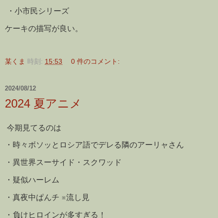
・小市民シリーズ
ケーキの描写が良い。
某くま
時刻:
15:53
0 件のコメント:
2024/08/12
2024 夏アニメ
今期見てるのは
・時々ボソッとロシア語でデレる隣のアーリャさん
・異世界スーサイド・スクワッド
・疑似ハーレム
・真夜中ぱんチ ※流し見
・負けヒロインが多すぎる！