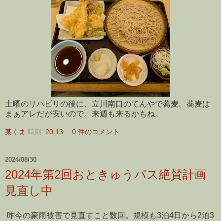
土曜のリハビリの後に、立川南口のてんやで蕎麦。蕎麦は
まぁアレだが安いので。来週も来るかもね。
某くま
時刻:
20:13
0 件のコメント:
2024/08/30
2024年第2回おときゅうパス絶賛計画
見直し中
昨今の豪雨被害で見直すこと数回。規模も3泊4日から2泊3