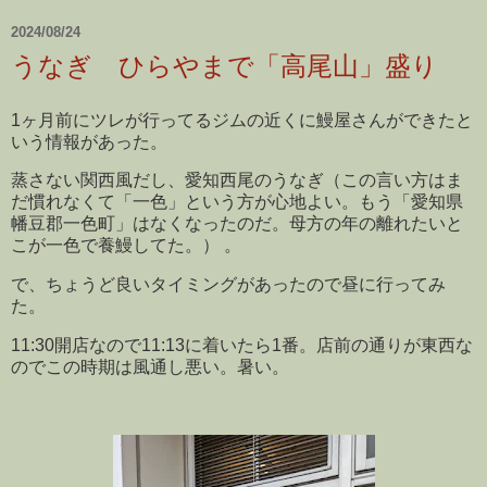
2024/08/24
うなぎ ひらやまで「高尾山」盛り
1ヶ月前にツレが行ってるジムの近くに鰻屋さんができたと
いう情報があった。
蒸さない関西風だし、愛知西尾のうなぎ（この言い方はま
だ慣れなくて「一色」という方が心地よい。もう「愛知県
幡豆郡一色町」はなくなったのだ。母方の年の離れたいと
こが一色で養鰻してた。） 。
で、ちょうど良いタイミングがあったので昼に行ってみ
た。
11:30開店なので11:13に着いたら1番。店前の通りが東西な
のでこの時期は風通し悪い。暑い。