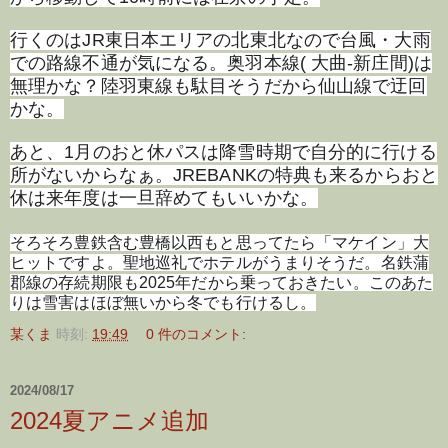
行くのはJR東日本エリアの北東北なので台風・大雨
での路線不通が気になる。奥羽本線( 大曲-新庄間)は
無理かな？陸羽東線も駄目そうだから仙山線で迂回
かな。
あと、1月のおと休パスは降雪時期で自分的に行ける
所がないからなぁ。JREBANKの特典も来るからおと
休は来年度は一旦辞めてもいいかな。
そろそろ豊鉄含む豊橋以西もと思ってたら「マケイン」大
ヒットですよ。聖地巡礼でホテルがうまりそうだ。名鉄蒲
郡線の存続期限も2025年だから乗っておきたい。このあた
りは雪害はほぼ無いから冬でも行けるし。
某くま
時刻:
19:49
0 件のコメント:
2024/08/17
2024夏アニメ追加