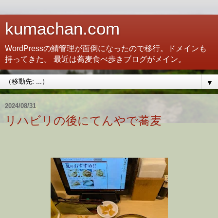
kumachan.com
WordPressの鯖管理が面倒になったので移行。ドメインも
持ってきた。 最近は蕎麦食べ歩きブログがメイン。
▼
2024/08/31
リハビリの後にてんやで蕎麦