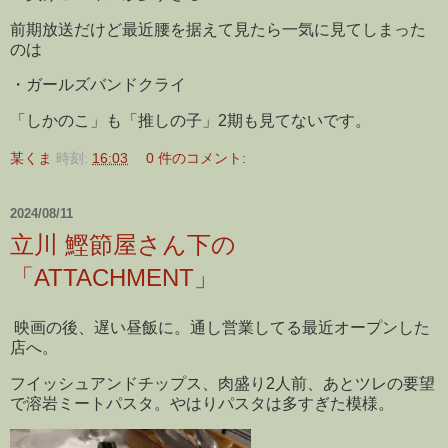
前期放送だけど最近腰を据えて見たら一気に見てしまった
のは
・ガールズバンドクライ
「しかのこ」も「推しの子」2期も見てないです。
某くま
時刻:
16:03
0 件のコメント:
2024/08/11
立川 鰹節屋さん下の
「ATTACHMENT」
映画の後、遅い昼飯に。通し営業してる最近オープンした
店へ。
フイッシュアンドチップス、肉盛り2人前、あとツレの要望
で溶岩ミートパスタ。やはりパスタは多すぎた模様。