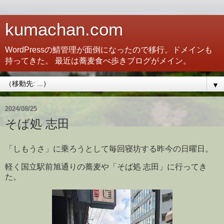
kumachan.com
WordPressの鯖管理が面倒になったので移行。ドメインも
持ってきた。 最近は蕎麦食べ歩きブログがメイン。
▼
2024/08/25
そば処 志田
「しもうさ」に乗ろうとして毎回寝坊する昨今の日曜日。
軽く国立駅前旭通りの蕎麦や「そば処 志田」に行ってき
た。