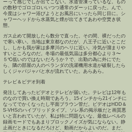
ーって感じでしか出てこない。水道管凍っているな。もの
の数秒でゴロゴロいいつつ通常のダーッに戻った。んで、
今度はシャワー浴びようとお風呂にいったら同じ目に。シ
ャワーヘッドから水蒸気と煙が出てきてあわや空焚き状
態。
ガス止めて開放したら数分で直った。その間、裸だったの
で寒い寒い。当地は東京都なのだが、八王子に近いとこだ
し、しかも我が家は多摩川のヘリに近い。冷気が溜まりや
すいところなのだ。冬場の最低気温は多分都心より３〜
５℃低いのではないだろうか？で、出勤の為に外にでた
ら、隣の部屋の人のベランダの洗濯機用水道が破裂したら
しくジャバジャバと水が流れていた。あらあら。
テレビ＆ビデオ到着
発注してあったビデオとテレビが届いた。テレビは12年も
のなので買い換え時期であろう。15インチから21インチに
なってでかくなったし平面ブラウン管だ。ビデオはHDD＆
S-VHSのハイブリッドタイプ。ソレ系の掲示板だと画質悪
いと言われていたが、私は特に問題ないな。最低レベルの
録画モードでもあまりブロックノイズが気にならない。静
止画だときになるだろけど、動画だからよいのだ。まだ、