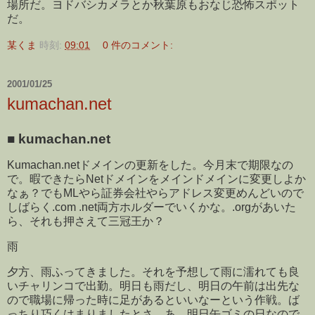
場所だ。ヨドバシカメラとか秋葉原もおなじ恐怖スポット
だ。
某くま
時刻:
09:01
0 件のコメント:
2001/01/25
kumachan.net
■
kumachan.net
Kumachan.netドメインの更新をした。今月末で期限なの
で。暇できたらNetドメインをメインドメインに変更しよか
なぁ？でもMLやら証券会社やらアドレス変更めんどいので
しばらく.com .net両方ホルダーでいくかな。.orgがあいた
ら、それも押さえて三冠王か？
雨
夕方、雨ふってきました。それを予想して雨に濡れても良
いチャリンコで出勤。明日も雨だし、明日の午前は出先な
ので職場に帰った時に足があるといいなーという作戦。ば
っちり巧くはまりましたとさ。あ、明日缶ゴミの日なので