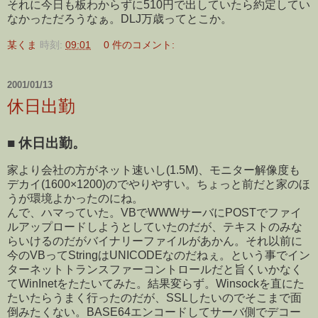
それに今日も板わからずに510円で出していたら約定してい
なかっただろうなぁ。DLJ万歳ってとこか。
某くま
時刻:
09:01
0 件のコメント:
2001/01/13
休日出勤
■
休日出勤。
家より会社の方がネット速いし(1.5M)、モニター解像度も
デカイ(1600×1200)のでやりやすい。ちょっと前だと家のほ
うが環境よかったのにね。
んで、ハマっていた。VBでWWWサーバにPOSTでファイ
ルアップロードしようとしていたのだが、テキストのみな
らいけるのだがバイナリーファイルがあかん。それ以前に
今のVBってStringはUNICODEなのだねぇ。という事でイン
ターネットトランスファーコントロールだと旨くいかなく
てWinInetをたたいてみた。結果変らず。Winsockを直にた
たいたらうまく行ったのだが、SSLしたいのでそこまで面
倒みたくない。BASE64エンコードしてサーバ側でデコー