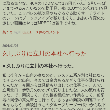
に取る気だな。40MのHDDなんて1万円じゃん。5月いっぱ
いまでやるみたいなので様子見。夜はEQするの忘れてTV見
ていた。ヒッパレの紙吹雪やらぐるぐる動くサーチライト
のシーンはブロックノイズが載りまくり。ああいう変化の
激しい画面はやっぱMPEG2は苦手ですね。
某くま
時刻:
09:01
0 件のコメント:
2001/01/26
久しぶりに立川の本社へ行った
■
久しぶりに立川の本社へ行った。
私は今年から出向の身なのだ。システム系が別会社になっ
てそこへの出向。今までは余力あるかぎり仕事を受けられ
たんだが、今回からは見積もり出しての仕事じゃ。んで、
立川北口、伊勢丹のおかげで変りましたな。人の流れも変
った。で、商談して、その後各種細かい作業をして、前部
署の同僚の某先輩とこ行って、さっきの商談の関連ファイ
ルをもらう。商談はうちのグループリーダー(長いから以下
課長)と相手方2名の計4名でおこなったのだが、その商談の