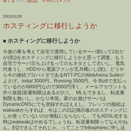
某くま
時刻:
09:01
0 件のコメント:
2001/01/28
ホスティングに移行しようか
■
ホスティングに移行しようか
今後の事を考えて自宅で運用しているサーバ群(って2台だ
が(笑))をホスティングに移行しようかと思って調査。もう
自宅でサーバ立ち上げるってのもネタとして古いし、電気
代食うし、HDDやら電源ファンが五月蝿いし(笑)。どうや
ら今の接続プロバイダであるNTT-PCのWebArena Suiteが
よさげ。Initial 3000円。Running 3500円。今 Biz8で支払っ
ているのが6800円なので3000円浮く。メールアカウントも
作り放題(容量制限はあるが)だし、MLもできるし、転送量
制限も無いし。かなり本気。家のお遊びサーバは
DynamicDNSにでも登録すればええし。フレッツの接続は
wakwakからすれば、今はこの日記掲示板のホスティングに
しか使っていないのが無駄にならないし。でもADSL化する
時はwakwakはやめるでしょうね。転送量制限ってなんやね
ん。EQできんてそれじゃ。ってことでInfosphereに申し込