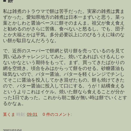
■
餅
私は雑煮のトラウマで餅は苦手だった。実家の雑煮は糞ま
ずかった。愛知県地方の雑煮は日本一まずいと思う。菜っ
葉とかしわと醤油ベースに餅そのまんま。祖父が食え食え
と勧めるのがさらに苦痛。食べないと怒るし。でも、団子
とか大福とかは平気。多分必要以上にのびるうえに味のな
い餅が駄目なんだろうな。
で、近所のスーパーで餅網と切り餅を売っているのを見て
買い込みチャレンジしてみた。焼いてあればいけるんじゃ
ないかなという期待をもって。まず、買ってきたばかりの
網を空焼き。頃合をみはからって餅をのせる。砂糖醤油も
味気ないので、バター醤油。バターを軽くレンジでチンし
てそこに醤油を投入してかき混ぜたもの。餅も焼けてきた
ので、バター醤油に投入して口にする。うが！結構食える
というよりこれはイケル。焼いた餅なら食えることが分か
った1日であった。これから朝ご飯が無い時は餅でいくとす
るかなぁ。
某くま
時刻:
09:01
0 件のコメント:
2001/01/04