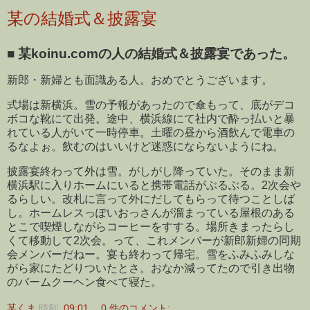
某の結婚式＆披露宴
■
某koinu.comの人の結婚式＆披露宴であった。
新郎・新婦とも面識ある人。おめでとうございます。
式場は新横浜。雪の予報があったので傘もって、底がデコ
ボコな靴にて出発。途中、横浜線にて社内で酔っ払いと暴
れている人がいて一時停車。土曜の昼から酒飲んで電車の
るなよぉ。飲むのはいいけど迷惑にならないようにね。
披露宴終わって外は雪。がしがし降っていた。そのまま新
横浜駅に入りホームにいると携帯電話がぶるぶる。2次会や
るらしい。改札に言って外にだしてもらって待つことしば
し。ホームレスっぽいおっさんが溜まっている屋根のある
とこで喫煙しながらコーヒーをすする。場所きまったらし
くて移動して2次会。って、これメンバーが新郎新婦の同期
会メンバーだねー。宴も終わって帰宅。雪をふみふみしな
がら家にたどりついたとさ。おなか減ってたので引き出物
のバームクーヘン食べて寝た。
某くま
時刻:
09:01
0 件のコメント: