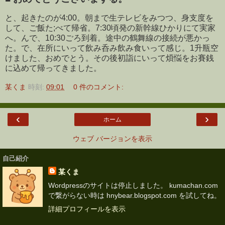
と、起きたのが4:00。朝まで生テレビをみつつ、身支度を
して、ご飯た;べて帰省。7:30頃発の新幹線ひかりにて実家
へ。んで、10:30ごろ到着。途中の鶴舞線の接続が悪かっ
た。で、在所にいって飲み呑み飲み食いって感じ。1升瓶空
けました、おめでとう。その後初詣にいって煩悩をお賽銭
に込めて帰ってきました。
某くま
時刻:
09:01
0 件のコメント:
‹
›
ホーム
ウェブ バージョンを表示
自己紹介
某くま
Wordpressのサイトは停止しました。 kumachan.com
で繋がらない時は hnybear.blogspot.com を試してね。
詳細プロフィールを表示