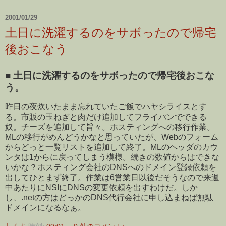
2001/01/29
土日に洗濯するのをサボったので帰宅
後おこなう
■
土日に洗濯するのをサボったので帰宅後おこな
う。
昨日の夜炊いたまま忘れていたご飯でハヤシライスとす
る。市販の玉ねぎと肉だけ追加してフライパンでできる
奴。チーズを追加して旨々。ホスティングへの移行作業。
MLの移行がめんどうかなと思っていたが、Webのフォーム
からどっと一覧リストを追加して終了。MLのヘッダのカウ
ンタは1からに戻ってしまう模様。続きの数値からはできな
いかな？ホスティング会社のDNSへのドメイン登録依頼を
出してひとまず終了。作業は6営業日以後だそうなので来週
中あたりにNSIにDNSの変更依頼を出すわけだ。しか
し、.netの方はどっかのDNS代行会社に申し込まねば無駄
ドメインになるなぁ。