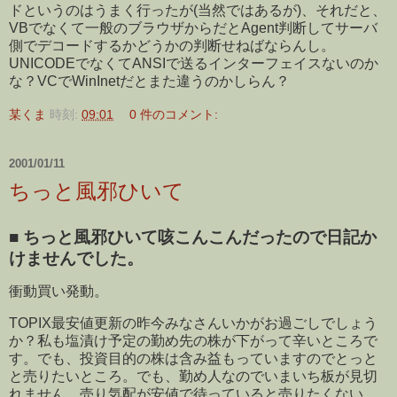
ドというのはうまく行ったが(当然ではあるが)、それだと、
VBでなくて一般のブラウザからだとAgent判断してサーバ
側でデコードするかどうかの判断せねばならんし。
UNICODEでなくてANSIで送るインターフェイスないのか
な？VCでWinInetだとまた違うのかしらん？
某くま
時刻:
09:01
0 件のコメント:
2001/01/11
ちっと風邪ひいて
■
ちっと風邪ひいて咳こんこんだったので日記か
けませんでした。
衝動買い発動。
TOPIX最安値更新の昨今みなさんいかがお過ごしでしょう
か？私も塩漬け予定の勤め先の株が下がって辛いところで
す。でも、投資目的の株は含み益もっていますのでとっと
と売りたいところ。でも、勤め人なのでいまいち板が見切
れません。売り気配が安値で待っていると売りたくない。