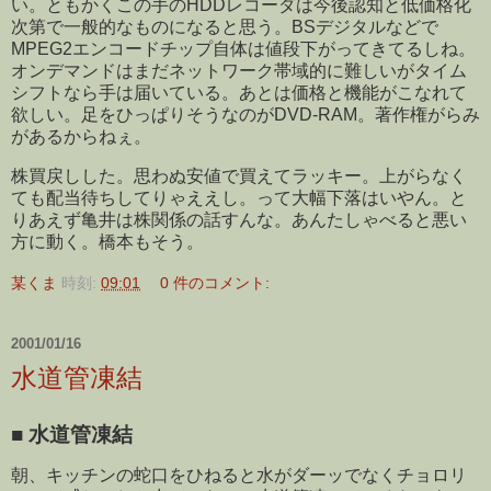
い。ともかくこの手のHDDレコーダは今後認知と低価格化
次第で一般的なものになると思う。BSデジタルなどで
MPEG2エンコードチップ自体は値段下がってきてるしね。
オンデマンドはまだネットワーク帯域的に難しいがタイム
シフトなら手は届いている。あとは価格と機能がこなれて
欲しい。足をひっぱりそうなのがDVD-RAM。著作権がらみ
があるからねぇ。
株買戻しした。思わぬ安値で買えてラッキー。上がらなく
ても配当待ちしてりゃええし。って大幅下落はいやん。と
りあえず亀井は株関係の話すんな。あんたしゃべると悪い
方に動く。橋本もそう。
某くま
時刻:
09:01
0 件のコメント:
2001/01/16
水道管凍結
■
水道管凍結
朝、キッチンの蛇口をひねると水がダーッでなくチョロリ