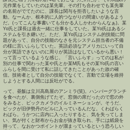
元作業をしていたのは某先輩。その打ち合わせでも某先輩
の名前がでてたのに、課長は関与を拒否したいような言
動。なーんか、根本的に人的つながりの間違いがあるよう
だ。(ってこんな事書いても分かる人しかわからんなぁ)。某
Yo氏と課長は過去一緒に仕事をしていた。某Yo氏はあるシ
ステムを引き継いだ。ただ、某Yo氏はシステム的技能に問
題があって、自分の技能のなさを元システム担当者の不備
の様に言いふらしていた。英語必須なアメリカにいって自
分が英語できないのに周りが英語はなしているから悪い！
って言っているような感じ。「言いふらす」ってのは私が
別の仕事で関わった某や氏とか某M氏もその某Yo氏の言い
ふらしを間に受けて私に話してきたことがあった故の確
信。技術者として自分の技能でなくて、言動で立場を維持
しようとする人間には反吐がでる。
って、昼飯は立川高島屋のアンミラ(笑)。ハンバーグランチ
を食べたが、裏側焦げてたぞ。窓側の席だったので窓の外
をみると、ビックカメラのイルミネーションが。そうだ、
ビックが旧伊勢丹のビルに入っているんだな。くわばらく
わばら。うかつに店内に入ったりすると、気を失ってしま
い、気が付くと財布からお金が抜き取られ、手には紙袋を
持って、なおかつポイントが溜まっているという恐ろしい