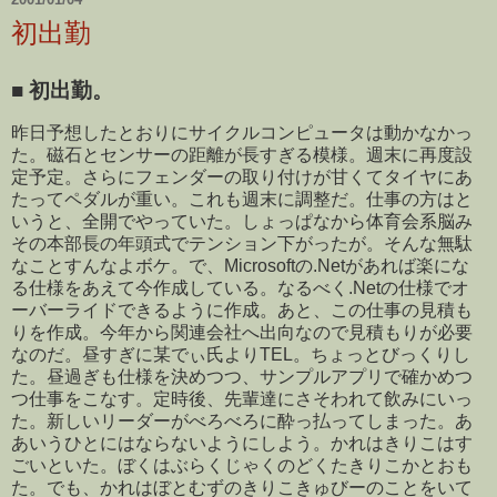
初出勤
■
初出勤。
昨日予想したとおりにサイクルコンピュータは動かなかっ
た。磁石とセンサーの距離が長すぎる模様。週末に再度設
定予定。さらにフェンダーの取り付けが甘くてタイヤにあ
たってペダルが重い。これも週末に調整だ。仕事の方はと
いうと、全開でやっていた。しょっぱなから体育会系脳み
その本部長の年頭式でテンション下がったが。そんな無駄
なことすんなよボケ。で、Microsoftの.Netがあれば楽にな
る仕様をあえて今作成している。なるべく.Netの仕様でオ
ーバーライドできるように作成。あと、この仕事の見積も
りを作成。今年から関連会社へ出向なので見積もりが必要
なのだ。昼すぎに某でぃ氏よりTEL。ちょっとびっくりし
た。昼過ぎも仕様を決めつつ、サンプルアプリで確かめつ
つ仕事をこなす。定時後、先輩達にさそわれて飲みにいっ
た。新しいリーダーがべろべろに酔っ払ってしまった。あ
あいうひとにはならないようにしよう。かれはきりこはす
ごいといた。ぼくはぶらくじゃくのどくたきりこかとおも
た。でも、かれはぼとむずのきりこきゅびーのことをいて