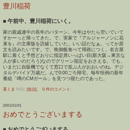
豊川稲荷
■
午前中、豊川稲荷にいく。
家の親戚連中の長年のパターン。今年はやたら空いていて
すかーっと帰ってきた。で、実家で『アルジャーノンに花
束を』の文庫版を読破していた。いい話だなぁ。ってか原
文を読みたいです。で、晩御飯食べて帰路につく。名古屋
駅に着くと予想どおりに指定席いっぱい目(新大阪→東京な
人が多いのだろう)なのでグリーン指定をおさえる。でも、
いまだに自販機でなくて窓口で並ぶ人がおおいのね。デジ
タルデバイド万歳だ。んで0:00ごろ帰宅。毎年恒例の新年
番組「噂のCMガール」を見つつ寝たのであった。
某くま
時刻:
09:01
0 件のコメント:
2001/01/01
おめでとうございまする
■
おめでとうございまする。