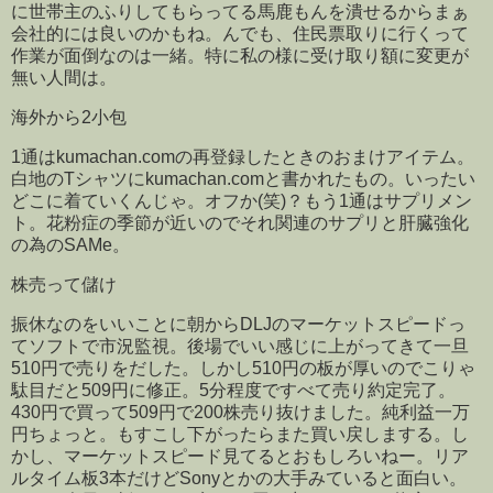
に世帯主のふりしてもらってる馬鹿もんを潰せるからまぁ
会社的には良いのかもね。んでも、住民票取りに行くって
作業が面倒なのは一緒。特に私の様に受け取り額に変更が
無い人間は。
海外から2小包
1通はkumachan.comの再登録したときのおまけアイテム。
白地のTシャツにkumachan.comと書かれたもの。いったい
どこに着ていくんじゃ。オフか(笑)？もう1通はサプリメン
ト。花粉症の季節が近いのでそれ関連のサプリと肝臓強化
の為のSAMe。
株売って儲け
振休なのをいいことに朝からDLJのマーケットスピードっ
てソフトで市況監視。後場でいい感じに上がってきて一旦
510円で売りをだした。しかし510円の板が厚いのでこりゃ
駄目だと509円に修正。5分程度ですべて売り約定完了。
430円で買って509円で200株売り抜けました。純利益一万
円ちょっと。もすこし下がったらまた買い戻しまする。し
かし、マーケットスピード見てるとおもしろいねー。リア
ルタイム板3本だけどSonyとかの大手みていると面白い。