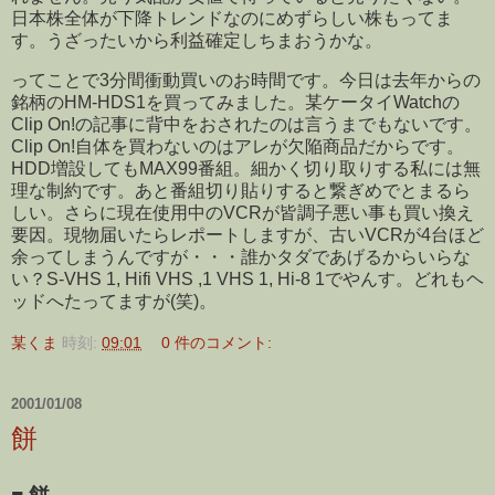
日本株全体が下降トレンドなのにめずらしい株もってま
す。うざったいから利益確定しちまおうかな。
ってことで3分間衝動買いのお時間です。今日は去年からの
銘柄のHM-HDS1を買ってみました。某ケータイWatchの
Clip On!の記事に背中をおされたのは言うまでもないです。
Clip On!自体を買わないのはアレが欠陥商品だからです。
HDD増設してもMAX99番組。細かく切り取りする私には無
理な制約です。あと番組切り貼りすると繋ぎめでとまるら
しい。さらに現在使用中のVCRが皆調子悪い事も買い換え
要因。現物届いたらレポートしますが、古いVCRが4台ほど
余ってしまうんですが・・・誰かタダであげるからいらな
い？S-VHS 1, Hifi VHS ,1 VHS 1, Hi-8 1でやんす。どれもヘ
ッドへたってますが(笑)。
某くま
時刻:
09:01
0 件のコメント:
2001/01/08
餅