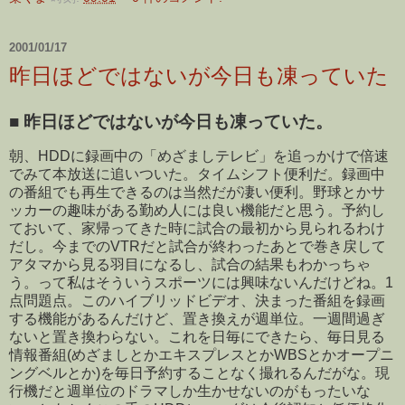
2001/01/17
昨日ほどではないが今日も凍っていた
■
昨日ほどではないが今日も凍っていた。
朝、HDDに録画中の「めざましテレビ」を追っかけで倍速
でみて本放送に追いついた。タイムシフト便利だ。録画中
の番組でも再生できるのは当然だが凄い便利。野球とかサ
ッカーの趣味がある勤め人には良い機能だと思う。予約し
ておいて、家帰ってきた時に試合の最初から見られるわけ
だし。今までのVTRだと試合が終わったあとで巻き戻して
アタマから見る羽目になるし、試合の結果もわかっちゃ
う。って私はそういうスポーツには興味ないんだけどね。1
点問題点。このハイブリッドビデオ、決まった番組を録画
する機能があるんだけど、置き換えが週単位。一週間過ぎ
ないと置き換わらない。これを日毎にできたら、毎日見る
情報番組(めざましとかエキスプレスとかWBSとかオープニ
ングベルとか)を毎日予約することなく撮れるんだがな。現
行機だと週単位のドラマしか生かせないのがもったいな