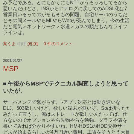
み予定である。とにもかくにもNTTがうろうろしてるから
悪いんだけどさ。INSからアナログに戻してのADSL化は7
営業日いるってのがそもそもの問題。自宅サーバのうちだ
とその間メールやらMLやらWebが死んでしまう。今の生活
だと電気＞ネットワーク＞水道＞ガスの順だもんなライフ
ラインは。
某くま
時刻:
09:01
0 件のコメント:
2001/01/27
MSP
■
午後からMSPでテクニカル調査しようと思って
いたが、
サーバメンテで繋がらず。i-アプリ対応とは動き速いな
DLJ。503欲しいけど、欲しい端末が無いぞ。Soは折りたた
みだって言うし。俺はストレートが欲しいんだってば。仕
方ないのでオプションやら先物やらを勉強。グラフや表を
書いてみれば分かりやすいね。HM-HDS1のHDD交換サー
ビスが始まるらしいが4万円近い費用。工賃をそうとう大目