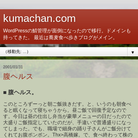
kumachan.com
WordPressの鯖管理が面倒になったので移行。ドメインも
持ってきた。 最近は蕎麦食べ歩きブログがメイン。
▼
2001/01/31
腹ヘルス
■
腹ヘルス。
このところずーっと朝ご飯抜きだす。と、いうのも朝食べ
ると眠くなって寝ちゃうから。昼ご飯で回復予定なので
す。今日は昼の仕出し弁当が豪華メニューの日だったので
大盛りご飯指定していたのだが、手違いで普通盛りになっ
てしまった。でも、職場で細身の踊り子さんがご飯分けて
くれてお腹ポンポン。Thx>高橋嫁。で、食べ終わって株の