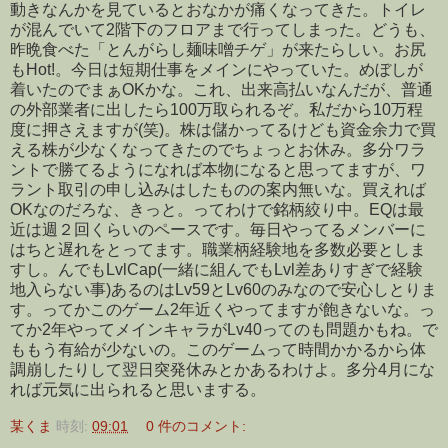
動きなんかを見ているとおなかが痛くなってきた。トイレ
が混んでいて2階下のフロアまで行ってしまった。どうも、
昨晩食べた「とんがらし麺味噌チゲ」が来たらしい。お尻
もHot!。今日は短期仕事をメインにやっていた。めぼしが
着いたのでまぁOKかな。これ、出来高払いなんだが、普通
の外部業者に出したら100万取られるぞ。私だから10万程
度に押さえますが(笑)。株は儲かってるけども資金余力で買
える株が少なくなってきたのでちょっとお休み。多分ワラ
ントで勝てるようになれば本物になると思ってますが、ワ
ラント取引の申し込みはしたものの案内無いな。買えれば
OKなのだろな、きっと。ってわけで銘柄絞り中。EQは最
近は週２回くらいのペースです。毎日やってるメンバーに
はちと遅れをとってます。職業柄経験地を多数必要としま
すし。んでもLvlCap(一緒に組んでもLvl差ありすぎで経験
地入らない事)あるのはLv59とLv60のみなので安心しとりま
す。ってかこのゲーム2年近くやってますが飽きないな。っ
てか2年やってメインキャラがLv40ってのも問題かもね。で
ももう有給が少ないの。このゲームって時間かかるから体
調崩したりして翌日突発休みとかあるわけよ。多分4月にな
れば元気に出られると思いまする。
某くま
時刻:
09:01
0 件のコメント: