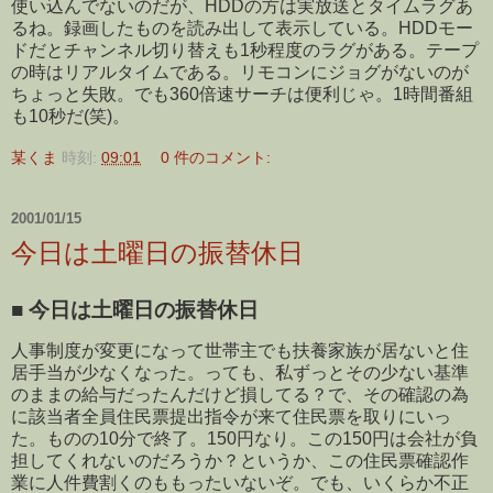
使い込んでないのだが、HDDの方は実放送とタイムラグあ
るね。録画したものを読み出して表示している。HDDモー
ドだとチャンネル切り替えも1秒程度のラグがある。テープ
の時はリアルタイムである。リモコンにジョグがないのが
ちょっと失敗。でも360倍速サーチは便利じゃ。1時間番組
も10秒だ(笑)。
某くま
時刻:
09:01
0 件のコメント:
2001/01/15
今日は土曜日の振替休日
■
今日は土曜日の振替休日
人事制度が変更になって世帯主でも扶養家族が居ないと住
居手当が少なくなった。っても、私ずっとその少ない基準
のままの給与だったんだけど損してる？で、その確認の為
に該当者全員住民票提出指令が来て住民票を取りにいっ
た。ものの10分で終了。150円なり。この150円は会社が負
担してくれないのだろうか？というか、この住民票確認作
業に人件費割くのももったいないぞ。でも、いくらか不正