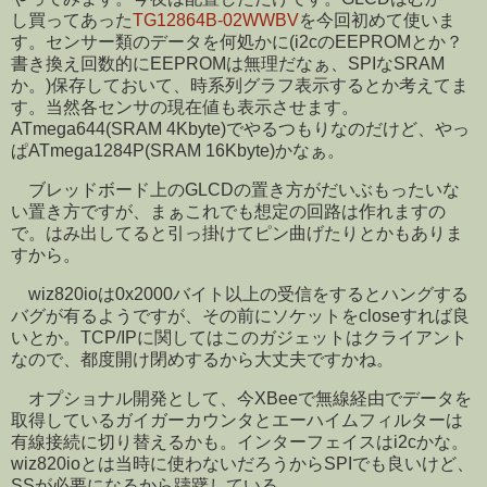
し買ってあった
TG12864B-02WWBV
を今回初めて使いま
す。センサー類のデータを何処かに(i2cのEEPROMとか？
書き換え回数的にEEPROMは無理だなぁ、SPIなSRAM
か。)保存しておいて、時系列グラフ表示するとか考えてま
す。当然各センサの現在値も表示させます。
ATmega644(SRAM 4Kbyte)でやるつもりなのだけど、やっ
ぱATmega1284P(SRAM 16Kbyte)かなぁ。
ブレッドボード上のGLCDの置き方がだいぶもったいな
い置き方ですが、まぁこれでも想定の回路は作れますの
で。はみ出してると引っ掛けてピン曲げたりとかもありま
すから。
wiz820ioは0x2000バイト以上の受信をするとハングする
バグが有るようですが、その前にソケットをcloseすれば良
いとか。TCP/IPに関してはこのガジェットはクライアント
なので、都度開け閉めするから大丈夫ですかね。
オプショナル開発として、今XBeeで無線経由でデータを
取得しているガイガーカウンタとエーハイムフィルターは
有線接続に切り替えるかも。インターフェイスはi2cかな。
wiz820ioとは当時に使わないだろうからSPIでも良いけど、
SSが必要になるから躊躇している。