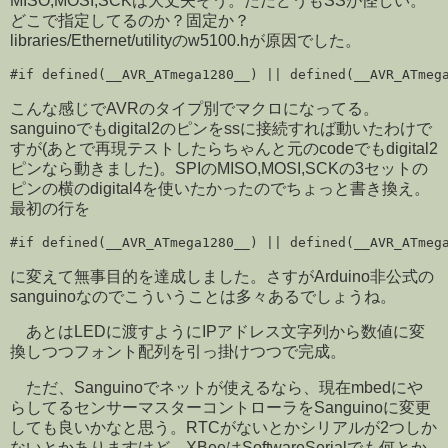
MISO,MOSI,SCKは大丈夫そう。ただどうもSSが怪しい。
どこで指定してるのか？固定か？
libraries/Ethernet/utilityのw5100.hが原因でした。
#if defined(__AVR_ATmega1280__) || defined(__AVR_ATmeg
こんな感じでAVRのタイプ別でマクロになってる。
sanguinoでもdigital2のピンをssに接続すれば動いたわけで
すが(あとで再現テストしたらちゃんと元のcodeでもdigital2
ピンなら動きました)。SPIのMISO,MOSI,SCKの3セットの
ピンの横のdigital4を使いたかったのでちょっと書き換え。
最初の行を
#if defined(__AVR_ATmega1280__) || defined(__AVR_ATmeg
に変えて無事目的を達成しました。さすがArduino非公式の
sanguinoなのでこういうことは多々あるでしょうね。
あとはLEDに渡すようにIPアドレス文字列から数値に変
換しつつフォント配列を引っ掛けつつで完成。
ただ、Sanguinoでネットが使えるなら、現在mbedにや
らしてるセンサーマスターコントローラをSanguinoに変更
しても良いかなと思う。RTCがないとかシリアルが2つしか
ないとかありますけど、XBeeはSoftwareSerialでも何とか