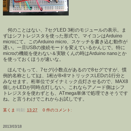
何のことはない、7セグLED 3桁のモジュールの表示。ま
ずはシフトレジスタを使った形式で。マイコンはArduino
microにて。このArduino micro、スケッチを書き込む動作が
遅い。一旦USBの接続モードを変えているかんじで。特に
microの機能を使わない＆実験くんの時はArduino nanoとか
を使っておくほうが速いな。
ほんでもって、7セグ(小数点があるので8セグですが、慣
例的名称として)は、1桁が8×8マトリックスLEDの1行分と
みなせます。桁単位でダイナミック点灯させるので、MAX8
個しかLEDが同時点灯しない。これならアノード側はシフ
トレジスタを使わずとも、ATmega単体で処理できそうです
ね。と言うわけでこれからお試しです。
某くま
時刻:
13:27
0 件のコメント:
2013/03/18