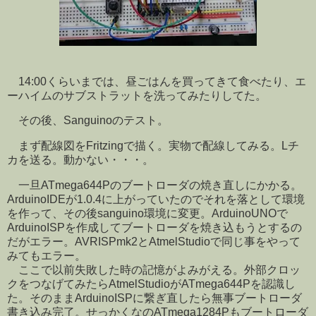
14:00くらいまでは、昼ごはんを買ってきて食べたり、エ
ーハイムのサブストラットを洗ってみたりしてた。
その後、Sanguinoのテスト。
まず配線図をFritzingで描く。実物で配線してみる。Lチ
カを送る。動かない・・・。
一旦ATmega644Pのブートローダの焼き直しにかかる。
ArduinoIDEが1.0.4に上がっていたのでそれを落として環境
を作って、その後sanguino環境に変更。ArduinoUNOで
ArduinoISPを作成してブートローダを焼き込もうとするの
だがエラー。AVRISPmk2とAtmelStudioで同じ事をやって
みてもエラー。
ここで以前失敗した時の記憶がよみがえる。外部クロッ
クをつなげてみたらAtmelStudioがATmega644Pを認識し
た。そのままArduinoISPに繋ぎ直したら無事ブートローダ
書き込み完了。せっかくなのATmega1284Pもブートローダ