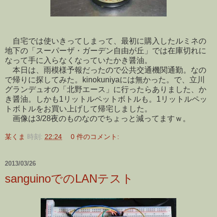
自宅では使いきってしまって、最初に購入したルミネの
地下の「スーパーザ・ガーデン自由が丘」では在庫切れに
なって手に入らなくなっていたかき醤油。
本日は、雨模様予報だったので公共交通機関通勤。なの
で帰りに探してみた。kinokuniyaには無かった。で、立川
グランデュオの「北野エース」に行ったらありました、か
き醤油。しかも1リットルペットボトルも。1リットルペッ
トボトルをお買い上げして帰宅しました。
画像は3/28夜のものなのでちょっと減ってますｗ。
某くま
時刻:
22:24
0 件のコメント:
2013/03/26
sanguinoでのLANテスト