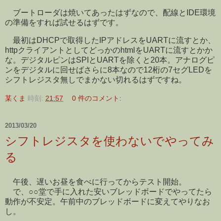
ブートローダは焼いてあったはずなので、配線とIDE環境
の準備をすれば試せるはずです。
最初はDHCPで取得したIPアドレスをUARTに流すとか、
httpクライアントとしてどっかのhtmlをUARTに流すとかか
な。デジタルピンはSPIとUARTを除くと20本。アナログピ
ンをデジタルに回せばさらに8本なので12桁の7セグLEDを
シフトレジスタ無しでまかない切れるはずですね。
某くま
時刻:
21:57
0 件のコメント:
2013/03/20
シフトレジスタを使わないでやってみ
る
午後、遅いお昼を食べに行ってからテスト開始。
で、○○堂で手に入れた安いブレッドボードでやってたら
動作が不安定。午前中のブレッドボードに変えてやりなお
し。