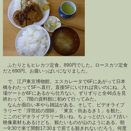
ふたりともヒレカツ定食。890円でした。ロースカツ定食
だと690円。お腹いっぱいになりました。
で、江戸東京博物館。エスカレータで6Fにあがって日本
橋をわたって5Fへ直行。直接5Fにいければ良いのにね、入
場ゲートが6Fにあるから仕方ない。ずりずりと全46点を見
終わって、7階の資料館に初めて行ってみた。
なんか面白い本やら雑誌がある。そして、ビデオライブ
ラリーで「浮世絵の摺師」「東京・街あるき１」を観た。
ここのビデオライブラリー良いね。ちょっと(だいぶ？)古い
映像素材もあるけども、観たいものが山のようにある。朝
一9:30で来て閉館17:30まで居ても観きれないだろう。何度