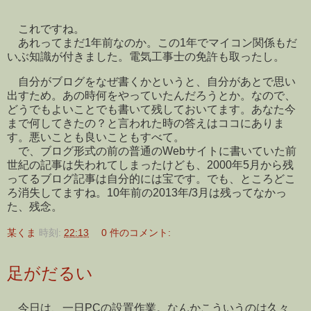
これですね。
あれってまだ1年前なのか。この1年でマイコン関係もだ
いぶ知識が付きました。電気工事士の免許も取ったし。
自分がブログをなぜ書くかというと、自分があとで思い
出すため。あの時何をやっていたんだろうとか。なので、
どうでもよいことでも書いて残しておいてます。あなた今
まで何してきたの？と言われた時の答えはココにありま
す。悪いことも良いこともすべて。
で、ブログ形式の前の普通のWebサイトに書いていた前
世紀の記事は失われてしまったけども、2000年5月から残
ってるブログ記事は自分的には宝です。でも、ところどこ
ろ消失してますね。10年前の2013年/3月は残ってなかっ
た、残念。
某くま
時刻:
22:13
0 件のコメント:
足がだるい
今日は、一日PCの設置作業。なんかこういうのは久々