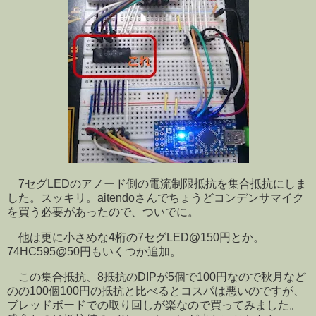
7セグLEDのアノード側の電流制限抵抗を集合抵抗にしま
した。スッキリ。aitendoさんでちょうどコンデンサマイク
を買う必要があったので、ついでに。
他は更に小さめな4桁の7セグLED@150円とか。
74HC595@50円もいくつか追加。
この集合抵抗、8抵抗のDIPが5個で100円なので秋月など
のの100個100円の抵抗と比べるとコスパは悪いのですが、
ブレッドボードでの取り回しが楽なので買ってみました。