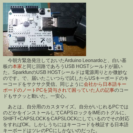
今朝方緊急発注しておいたArduino Leonardoと、白い基
板の
本家
と同じ回路であろうUSB HOSTシールドが届い
た。SparkfunのUSB HOSTシールドは電源周りとか微妙な
のです。で、届いたこいつらで試したらUSキーボードのキ
ーコードをサクサク受信。同じように
会社から日本語キー
ボードのノートPCを貸与されて困っていた人の記事
のコー
ドもサクッと動いた。一安心。
あとは、自分用のカスタマイズ。自分がいじれるPCでは
のどかをインストールしてCAPSロックをIMEのトグルに、
SHIFT+CAPSLOCKをCAPSLOCKにしているのでその対応
をすればOK。しかしうちにはキーコードを検証する日本語
キーボードはツレのPCにしかないのだった。