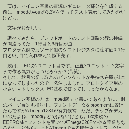
実は、マイコン基板の電源レギュレータ部分を作成する
前に、mbedのvoutの3.3Vを使ってテスト表示してみたのだ
けども。
文字がおかしい。
調べてみたら、ブレッドボードのテスト回路の行の接続
が間違ってた。1行目と6行目が逆。
プログラム側でカソード側のシフトレジスタに渡す値を1行
目と6行目で入れ替えて修正完了。
次は、LEDの2ユニット目です。正直3ユニット・12文字
まで作る気力がもつだろうか？(苦笑)。
そして、秋月の切り取れるピンソケットが手持ち在庫が1本
になってしまったので、発注しました。プロトタイプ用の
小さいマトリックスLED基板で使ってしまったからなぁ。
マイコン基板の方は「mbed版」と書いてあるように、別
のバージョンも検討中。フォントデータをprogmemに置け
たらですがATmega1284が有力候補。ただ、チップがデカ
いのだよね、mbedほどではないけども。i2c接続の
EEPROMにフォントを置いてATmega328Pでやる荒業もあ
るかな。どちらにせよATmegaでやる時はネットワークは