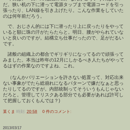
だ。狭い机の下に潜って電源タップまで電源コードを引っ
張ったり、LAN線を引き上げたり。こんな作業をしていた
のは何年前だろう。
で、おじさん的には下に潜ったり上に戻ったりをやって
いると額に珠の汗がたらたらと。明日、腰がやられていな
いと良いのですが。結構立ち仕事だったので、足がだるい
です。
諸般の組織上の都合でギリギリになってるので頑張って
みました。本当は昨年の12月にしかるべき人たちがやって
るはずの作業なのですよね、これ。
（なんかバリエーションを許さない処置って、対応出来
ない事象がでたら総崩れになるパターンで嫌だなぁと思っ
たりしてるのですが。内部統制ってそういうもんじゃない
だろと。管理してリスクある部分でも必要があれば許可し
て把握しておくもんでは？)
某くま
時刻:
20:58
0 件のコメント:
2013/03/17