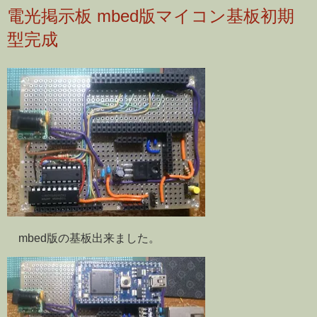
電光掲示板 mbed版マイコン基板初期
型完成
mbed版の基板出来ました。