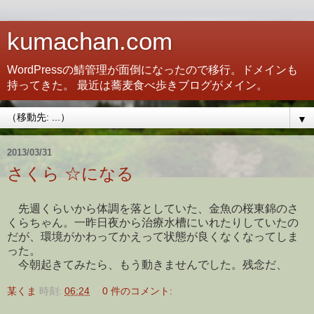
kumachan.com
WordPressの鯖管理が面倒になったので移行。ドメインも
持ってきた。 最近は蕎麦食べ歩きブログがメイン。
▼
2013/03/31
さくら ☆になる
先週くらいから体調を落としていた、金魚の桜東錦のさ
くらちゃん。一昨日夜から治療水槽にいれたりしていたの
だが、環境がかわってかえって状態が良くなくなってしま
った。
今朝起きてみたら、もう動きませんでした。残念だ、
某くま
時刻:
06:24
0 件のコメント: