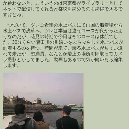
か通わないと。こういうのは東京都がライブラリーとして
ネットで配信してくれると都税を納めるのも納得できるで
すけどね。
つづいて、ツレご希望の水上バスにて両国の船着場から
水上バスで浅草へ。ツレは本当は違うコースが良かったよ
うなのだが、花見の時期で今日はそのコースは休航でし
た。30分くらい隅田川の川沿いをぶらぶらして水上バスが
到着するのを待つ。時間が来て、乗る水上バスがちょい遅
れて来たが、超満員。なんとか階上の場所を陣取ってカメ
ラ撮影とかしてました。動画もあるので気が向いたら編集
します。