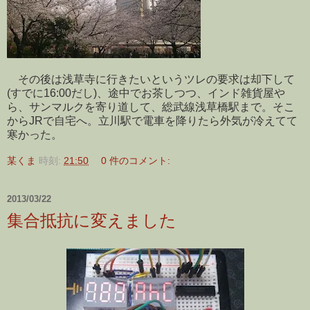
その後は浅草寺に行きたいというツレの要求は却下して
(すでに16:00だし)、途中でお茶しつつ、インド雑貨屋や
ら、サンマルクを寄り道して、総武線浅草橋駅まで。そこ
からJRで自宅へ。立川駅で電車を降りたら外気が冷えてて
寒かった。
某くま
時刻:
21:50
0 件のコメント:
2013/03/22
集合抵抗に変えました