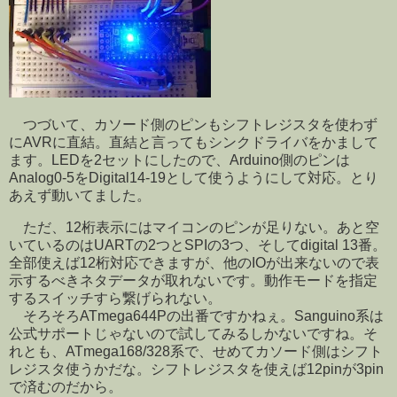
つづいて、カソード側のピンもシフトレジスタを使わず
にAVRに直結。直結と言ってもシンクドライバをかまして
ます。LEDを2セットにしたので、Arduino側のピンは
Analog0-5をDigital14-19として使うようにして対応。とり
あえず動いてました。
ただ、12桁表示にはマイコンのピンが足りない。あと空
いているのはUARTの2つとSPIの3つ、そしてdigital 13番。
全部使えば12桁対応できますが、他のIOが出来ないので表
示するべきネタデータが取れないです。動作モードを指定
するスイッチすら繋げられない。
そろそろATmega644Pの出番ですかねぇ。Sanguino系は
公式サポートじゃないので試してみるしかないですね。そ
れとも、ATmega168/328系で、せめてカソード側はシフト
レジスタ使うかだな。シフトレジスタを使えば12pinが3pin
で済むのだから。