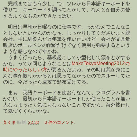
完成まではもう少し。で、ツレから日本語キーボードを
借りて、キーコードを調べてとかして、なんとか自分の使
えるようなものができたっぽい。
明日は早朝か日曜なのに仕事です。っかなんでこんなこ
としないといかんのかなぁ。しっかりしてくださいよ＞親
会社。手に馴染んだ万年筆を使いたいけど、会社が文具量
販店のボールペンの配給だけでなく使用を強要するという
ような感じなのですかね。
うまく行ったら、基板起こして小型化して頒布とかする
かも。ってか同じようなことは
MakeTokyoMeeting2012の
時にやったらしい方
が要るんだよね。その時は我が身にこ
んな事が振りかかるとは思ってなかったのでスルーしてた
のに。今だったら速攻で頒布受けてる。
まぁ、英語キーボードを使おうなんて、プログラムを書
かない、最初から日本語キーボードしか使ったことが無い
人ならまったく気にもならないことですから。海外旅行し
て気づくくらいかな。
某くま
時刻:
22:32
0 件のコメント: