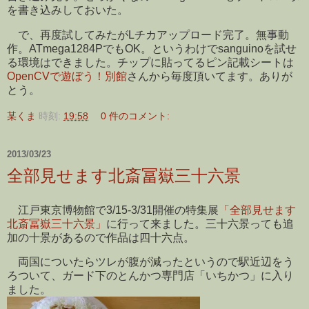
を書き込みしておいた。
で、再度試してみたがLチカアップロード完了。無事動
作。ATmega1284PでもOK。というわけでsanguinoを試せ
る環境はできました。チップに貼ってるピン記載シートは
OpenCVで遊ぼう！別館
さんから毎度頂いてます。ありが
とう。
某くま
時刻:
19:58
0 件のコメント:
2013/03/23
全部見せます北斎冨嶽三十六景
江戸東京博物館で3/15-3/31開催の特集展
「全部見せます
北斎冨嶽三十六景」
に行って来ました。三十六景っても追
加の十景があるので作品は四十六点。
両国についたらツレが腹が減ったというので駅近辺をう
ろついて、ガード下のとんかつ専門店「いちかつ」に入り
ました。