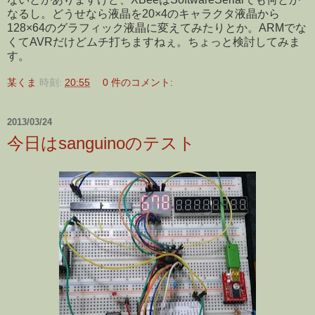
なるし。どうせなら液晶を20×4のキャラクタ液晶から
128×64のグラフィック液晶に変えてみたりとか。ARMでな
くてAVRだけどムチ打ちますねぇ。ちょっと検討してみま
す。
某くま
時刻:
20:55
0 件のコメント:
2013/03/24
今日はsanguinoのテスト