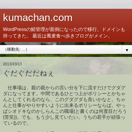
kumachan.com
WordPressの鯖管理が面倒になったので移行。ドメインも
持ってきた。 最近は蕎麦食べ歩きブログがメイン。
▼
2013/03/13
ぐだぐだだねぇ
仕事場は、親の親からの言い分を下に流すだけでグダグ
ダになってます。中間であるひとつ上がポリシーとかちゃ
んとしてくれるのなら、このグダグダも良いかなと。ちゃ
んと仕事がやりやすいように出来るポリシーならば。やっ
ぱシオドキなのかしらんこの職場(と書くのは何度目だろう
(苦笑))。でも、もう少し見ていたい。うちの若手が頑張っ
ているので。