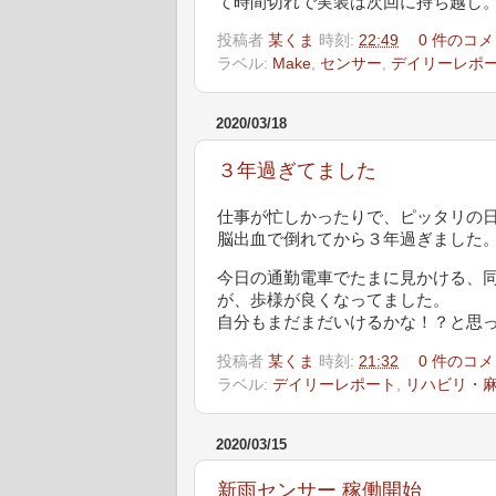
て時間切れで実装は次回に持ち越し
投稿者
某くま
時刻:
22:49
0 件のコメ
ラベル:
Make
,
センサー
,
デイリーレポ
2020/03/18
３年過ぎてました
仕事が忙しかったりで、ピッタリの日(
脳出血で倒れてから３年過ぎました
今日の通勤電車でたまに見かける、
が、歩様が良くなってました。
自分もまだまだいけるかな！？と思
投稿者
某くま
時刻:
21:32
0 件のコメ
ラベル:
デイリーレポート
,
リハビリ・
2020/03/15
新雨センサー 稼働開始