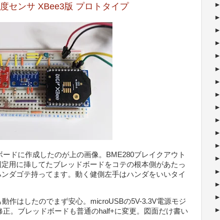
センサ XBee3版 プロトタイプ
ッドボードに作成したのが上の画像。BME280ブレイクアウト
固定用に挿してたブレッドボードをコテの根本側があたっ
ハンダゴテ持ってます。動く健側左手はハンダをいいタイ
2cも動作はしたのでまず安心。microUSBの5V-3.3V電源モジ
gで修正。ブレッドボードも普通のhalf+に変更。図面だけ書い