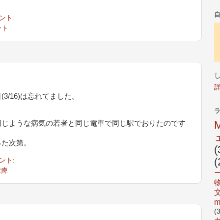
。
ント:
ート
3/16)は忘れてました。
。
同じような病気の若者と同じ電車で同じ駅でおりたのです
った次第。
(
(
ント:
麻痺
m
(