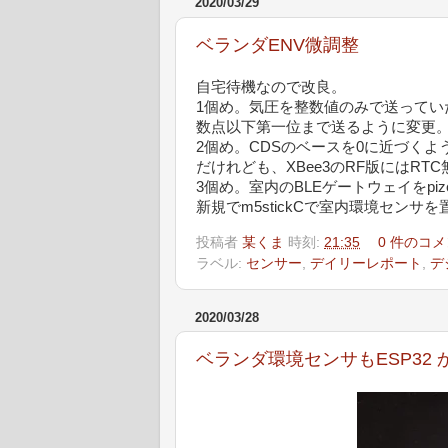
2020/03/29
ベランダENV微調整
自宅待機なので改良。
1個め。気圧を整数値のみで送って
数点以下第一位まで送るように変更
2個め。CDSのベースを0に近づく
だけれども、XBee3のRF版にはRT
3個め。室内のBLEゲートウェイをpize
新規でm5stickCで室内環境セン
投稿者
某くま
時刻:
21:35
0 件のコメ
ラベル:
センサー
,
デイリーレポート
,
デ
2020/03/28
ベランダ環境センサもESP32 