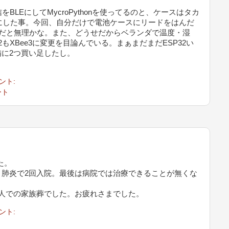
BLEにしてMycroPythonを使ってるのと、ケースはタカ
物にした事。今回、自分だけで電池ケースにリードをはんだ
ッチだと無理かな。また、どうせだからベランダで温度・湿
もXBee3に変更を目論んでいる。まぁまだまだESP32い
に2つ買い足したし。
ント:
ート
た。
肺炎で2回入院。最後は病院では治療できることが無くな
人での家族葬でした。お疲れさまでした。
ント: