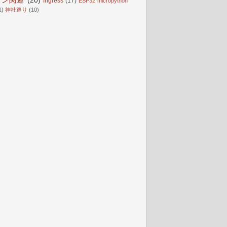
ガン関連
(20)
Ingress
(17)
ESP32 micropython
1)
神社巡り
(10)