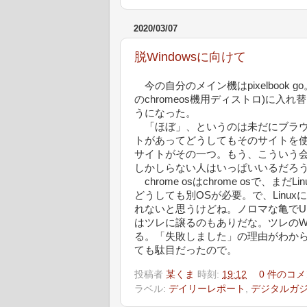
2020/03/07
脱Windowsに向けて
今の自分のメイン機はpixelbook go。
のchromeos機用ディストロ)に入れ替
うになった。
「ほぼ」、というのは未だにブラウザ
トがあってどうしてもそのサイトを使
サイトがその一つ。もう、こういう会社
しかしらない人はいっぱいいるだろ
chrome osはchrome osで、
どうしても別OSが必要。で、Linux
れないと思うけどね。ノロマな亀でUIが
はツレに譲るのもありだな。ツレのWi
る。「失敗しました」の理由がわか
ても駄目だったので。
投稿者
某くま
時刻:
19:12
0 件のコメ
ラベル:
デイリーレポート
,
デジタルガ