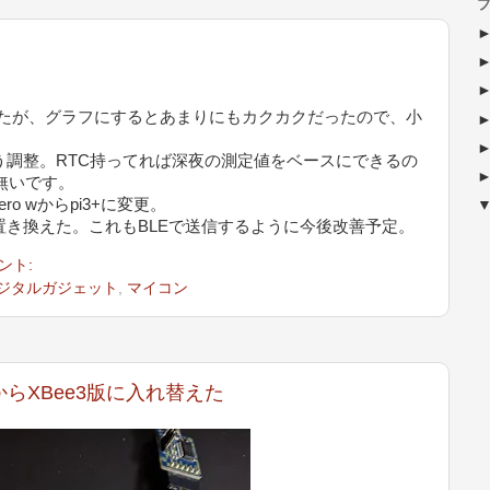
ブ
いたが、グラフにするとあまりにもカクカクだったので、小
。
よう調整。RTC持ってれば深夜の測定値をベースにできるの
C無いです。
ro wからpi3+に変更。
サを置き換えた。これもBLEで送信するように今後改善予定。
ント:
ジタルガジェット
,
マイコン
からXBee3版に入れ替えた