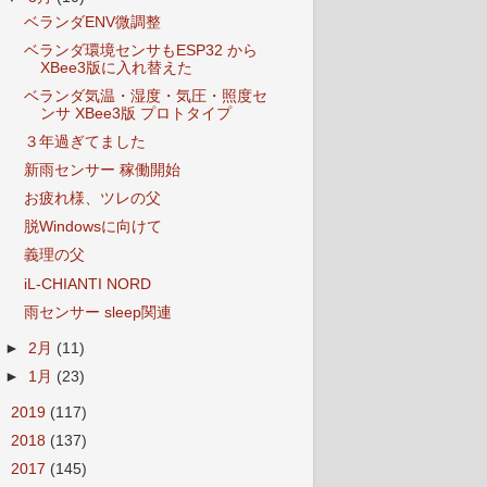
ベランダENV微調整
ベランダ環境センサもESP32 から
XBee3版に入れ替えた
ベランダ気温・湿度・気圧・照度セ
ンサ XBee3版 プロトタイプ
３年過ぎてました
新雨センサー 稼働開始
お疲れ様、ツレの父
脱Windowsに向けて
義理の父
iL-CHIANTI NORD
雨センサー sleep関連
►
2月
(11)
►
1月
(23)
►
2019
(117)
►
2018
(137)
►
2017
(145)