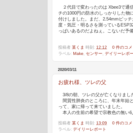
２代目で変わったのは Xbee3で通信を
チの1000円の防水のしっかりした
付けしました。まだ、2.54mmピ
度・気圧・明るさを測っているESP32
っぱいあるのだよねぇ。こないだ予備
投稿者
某くま
時刻:
12:12
0 件のコメ
ラベル:
Make
,
センサー
,
デイリーレポ
2020/03/11
お疲れ様、ツレの父
3/8の朝、ツレの父が亡くなりまし
間質性肺炎のところに、年末年始と
って、家に帰って来ていました。
本人の生前の希望で宗教色の無い6
投稿者
某くま
時刻:
13:09
0 件のコメ
ラベル:
デイリーレポート