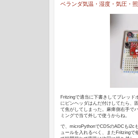
ベランダ気温・湿度・気圧・照度
Fritzingで適当に下書きしてブレ
にピンヘッダはんだ付けしてたら、
て焦がしてしまった。麻痺側右手で
ミングで当て外しで使うからね。
で、microPythonでCDSのADCもi
ュールを入れるべく、またFritzin