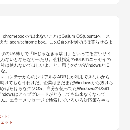
chromebookで出来ないことはGalium OS(ubuntuベース
えた acerのchrome box。この2台の体制でほぼ暮らせるよ
のUA縛りで「IEじゃなきゃ駄目」といってる古いサイ
わないとならなかったり。会社指定の401Kのニッセイの
は使わないでほしいよ。と、思うのだがWindowsとIE
うな。
まだLinux コンテナからのシリアルをADBしか利用できないから
に助けてもらうわけだ。企業はまだまだWindowsから抜けら
ばらばらなクソOS。自分が使ってたWindowsのDS81
ndowsはアップグレードがどうしても出来なくなって
らん。エラーメッセージで検索していろいろ対応策をやっ
ント:
ジェット