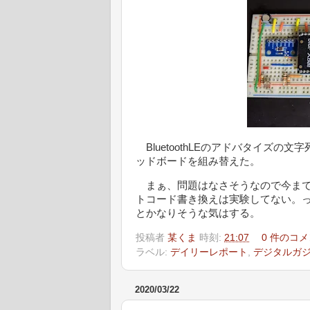
BluetoothLEのアドバタイズの
ッドボードを組み替えた。
まぁ、問題はなさそうなので今までのE
トコード書き換えは実験してない。
とかなりそうな気はする。
投稿者
某くま
時刻:
21:07
0 件のコメ
ラベル:
デイリーレポート
,
デジタルガ
2020/03/22