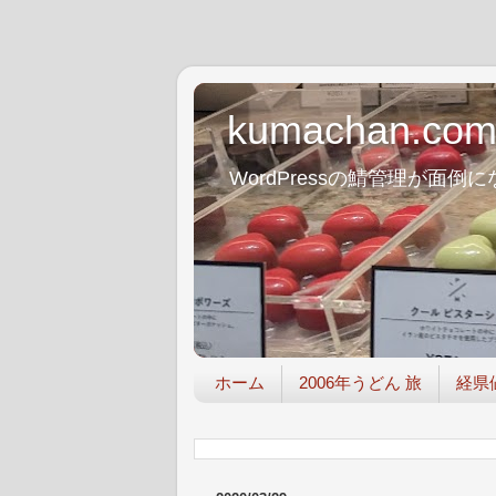
kumachan.co
WordPressの鯖管理が
ホーム
2006年うどん 旅
経県