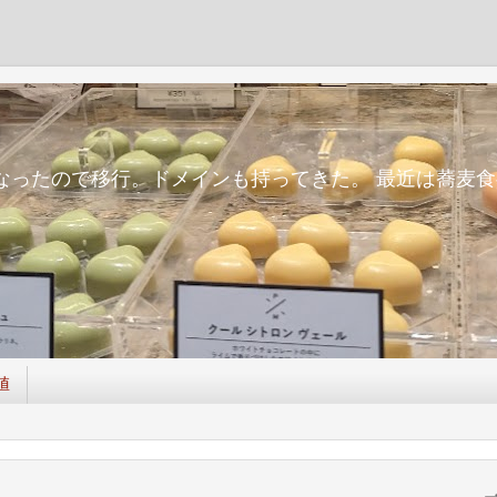
m
面倒になったので移行。ドメインも持ってきた。 最近は蕎
値