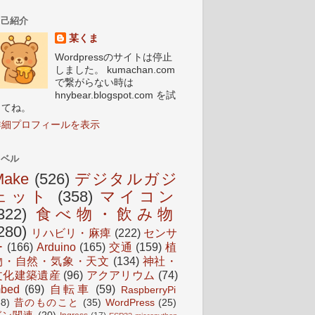
自己紹介
某くま
Wordpressのサイトは停止
しました。 kumachan.com
で繋がらない時は
hnybear.blogspot.com を試
してね。
詳細プロフィールを表示
ラベル
Make
(526)
デジタルガジ
ェット
(358)
マイコン
322)
食べ物・飲み物
280)
リハビリ・麻痺
(222)
センサ
ー
(166)
Arduino
(165)
交通
(159)
植
物・自然・気象・天文
(134)
神社・
文化建築遺産
(96)
アクアリウム
(74)
bed
(69)
自転車
(59)
RaspberryPi
38)
昔のものこと
(35)
WordPress
(25)