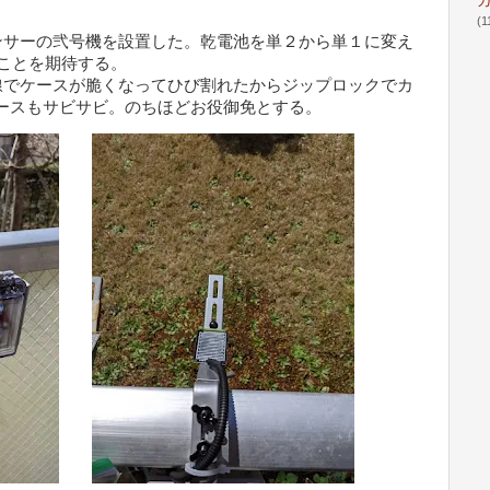
(1
サーの弐号機を設置した。乾電池を単２から単１に変え
ことを期待する。
でケースが脆くなってひび割れたからジップロックでカ
ケースもサビサビ。のちほどお役御免とする。