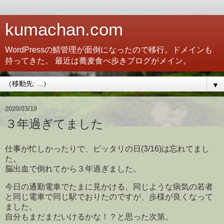
kumachan.com
WordPressの鯖管理が面倒になったので移行。ドメインも
持ってきた。 最近は蕎麦食べ歩きブログがメイン。
▼
2020/03/18
３年過ぎてました
仕事が忙しかったりで、ピッタリの日(3/16)は忘れてまし
た。
脳出血で倒れてから３年過ぎました。
今日の通勤電車でたまに見かける、同じような病気の若者
と同じ電車で同じ駅でおりたのですが、歩様が良くなって
ました。
自分もまだまだいけるかな！？と思った次第。