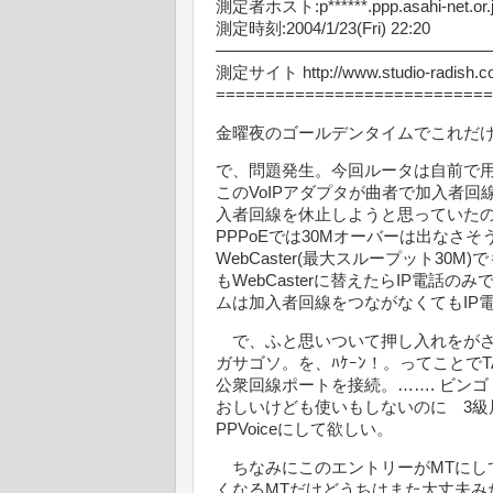
測定者ホスト:p******.ppp.asahi-net.or.
測定時刻:2004/1/23(Fri) 22:20
—————————————————
測定サイト http://www.studio-radish.co
============================
金曜夜のゴールデンタイムでこれだ
で、問題発生。今回ルータは自前で用意
このVoIPアダプタが曲者で加入者回
入者回線を休止しようと思っていた
PPPoEでは30Mオーバーは出なさ
WebCaster(最大スループット3
もWebCasterに替えたらIP電話
ムは加入者回線をつながなくてもIP
で、ふと思いついて押し入れをがさご
ガサゴソ。を、ﾊｹｰﾝ！。ってことで
公衆回線ポートを接続。……. ビンゴ
おしいけども使いもしないのに 3級
PPVoiceにして欲しい。
ちなみにこのエントリーがMTにして
くなるMTだけどうちはまた大丈夫み