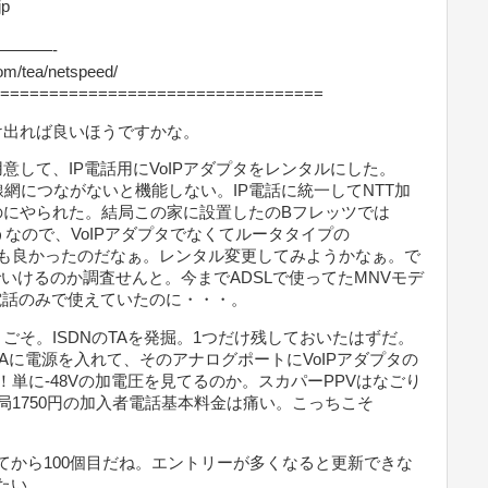
jp
———-
m/tea/netspeed/
=================================
け出れば良いほうですかな。
して、IP電話用にVoIPアダプタをレンタルにした。
線網につながないと機能しない。IP電話に統一してNTT加
のにやられた。結局この家に設置したのBフレッツでは
そうなので、VoIPアダプタでなくてルータタイプの
0M)でも良かったのだなぁ。レンタル変更してみようかなぁ。で
のみでいけるのか調査せんと。今までADSLで使ってたMNVモデ
電話のみで使えていたのに・・・。
そ。ISDNのTAを発掘。1つだけ残しておいたはずだ。
TAに電源を入れて、そのアナログポートにVoIPアダプタの
！単に-48Vの加電圧を見てるのか。スカパーPPVはなごり
局1750円の加入者電話基本料金は痛い。こっちこそ
から100個目だね。エントリーが多くなると更新できな
たい。