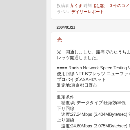
投稿者
某くま
時刻:
04:00
0 件のコメ
ラベル:
デイリーレポート
2004/01/23
光
光 開通しました。腰痛でのたうちま
レッツ開通しました。
==== Radish Network Speed Testing V
使用回線:NTT Bフレッツ ニューフ
プロバイダ:ASAHIネット
測定地:東京都日野市
—————————————————
測定条件
精度:高 データタイプ:圧縮効率低
下り回線
速度:27.24Mbps (3.404MByte/sec
上り回線
速度:24.60Mbps (3.075MByte/sec