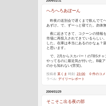
2004/01/31
へろへろあぼーん
昨夜の送別会で遅くまで飲んでてヘ
あずけ。で、ずーっと寝てた。勿体
夜に起きてきて、コクーンの情報を
市場に再投入されてきているらしい。って
した。在庫は本当にあるのかなぁ？届
と思います。
で、2月からスカパー！のTBSチャ
やってるのに最近気が付いた。B級
のかも知れない(苦笑)。
投稿者
某くま
時刻:
23:00
0 件のコメ
ラベル:
デイリーレポート
2004/01/29
そこそこ出る夜の部