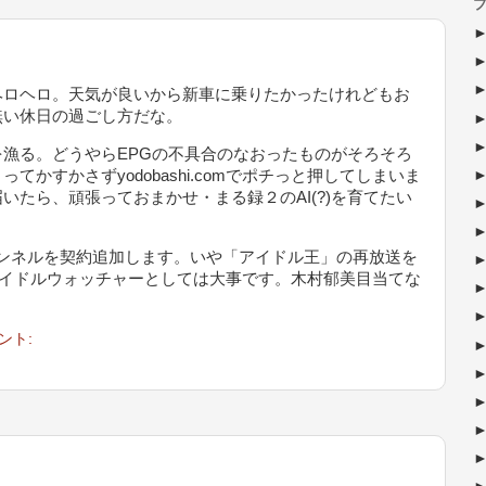
ブ
ロヘロ。天気が良いから新車に乗りたかったけれどもお
無い休日の過ごし方だな。
漁る。どうやらEPGの不具合のなおったものがそろそろ
かすかさずyodobashi.comでポチっと押してしまいま
いたら、頑張っておまかせ・まる録２のAI(?)を育てたい
ンネルを契約追加します。いや「アイドル王」の再放送を
アイドルウォッチャーとしては大事です。木村郁美目当てな
ント: