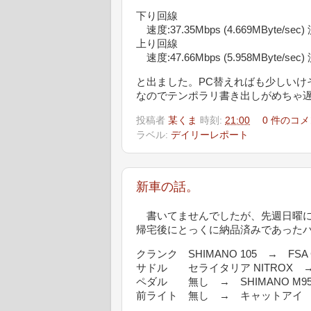
下り回線
速度:37.35Mbps (4.669MByte/sec
上り回線
速度:47.66Mbps (5.958MByte/sec
と出ました。PC替えればも少しいけそう
なのでテンポラリ書き出しがめちゃ
投稿者
某くま
時刻:
21:00
0 件のコメ
ラベル:
デイリーレポート
新車の話。
書いてませんでしたが、先週日曜に
帰宅後にとっくに納品済みであった
クランク SHIMANO 105 → FSA C
サドル セライタリア NITROX 
ペダル 無し → SHIMANO M959
前ライト 無し → キャットアイ EL