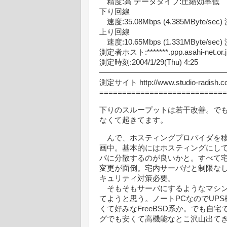
精度:高 データタイプ:圧縮効率低
下り回線
速度:35.08Mbps (4.385MByte/sec
上り回線
速度:10.65Mbps (1.331MByte/sec
測定者ホスト:*******.ppp.asahi-net.or.j
測定時刻:2004/1/29(Thu) 4:25
—————————————————
測定サイト http://www.studio-radish.co
============================
下りのスループットは若干改善。で
なくて起きてます。
んで、ホスティングプロバイダを移
画中。基本的にはホスティングにして
バに分散するのが良いかと。すべて宅
変更が面倒。宅内サーバだと制限なしに
キュリティ対策必要。
そもそもサーバにするようなマシンが
てようと思う。ノートPCなのでUPS
くて好みなFreeBSD系か。でも
グでも安くて高機能なとこ沢山出てき