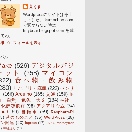
某くま
Wordpressのサイトは停止
しました。 kumachan.com
で繋がらない時は
hnybear.blogspot.com を試
してね。
詳細プロフィールを表示
ラベル
Make
(526)
デジタルガジ
ェット
(358)
マイコン
322)
食べ物・飲み物
280)
リハビリ・麻痺
(222)
センサ
ー
(166)
Arduino
(165)
交通
(159)
植
物・自然・気象・天文
(134)
神社・
文化建築遺産
(96)
アクアリウム
(74)
bed
(69)
自転車
(59)
RaspberryPi
38)
昔のものこと
(35)
WordPress
(25)
ガン関連
(20)
Ingress
(17)
ESP32 micropython
1)
神社巡り
(10)