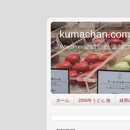
kumachan.co
WordPressの鯖管理が
ホーム
2006年うどん 旅
経県