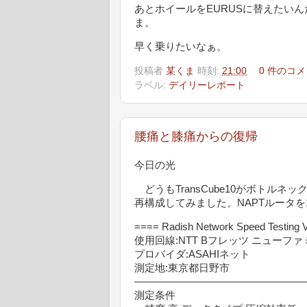
あとホイールをEURUSに替えたいんだ
ま。
早く乗りたいなぁ。
投稿者
某くま
時刻:
21:00
0 件のコメ
ラベル:
デイリーレポート
腰痛と膝痛からの復帰
今日の光
どうもTransCube10がボトル
再構成してみました。NAPTルータを1段
==== Radish Network Speed Testing V
使用回線:NTT Bフレッツ ニューフ
プロバイダ:ASAHIネット
測定地:東京都日野市
—————————————————
測定条件