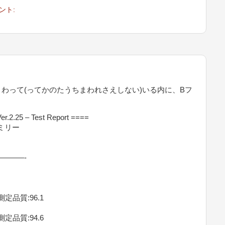
ント:
わって(ってかのたうちまわれさえしない)いる内に、Bフ
er.2.25 – Test Report ====
ァミリー
———-
) 測定品質:96.1
) 測定品質:94.6