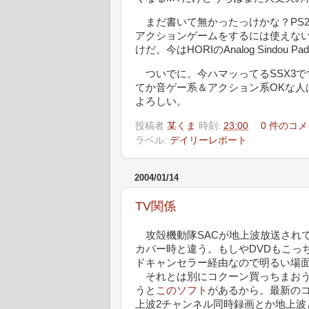
まだ書いて無かったっけかな？PS
アクションゲームをするには使えない
けだ。今はHORIのAnalog Sindou 
ついでに。今ハマッってるSSX3で
てか音ゲー系＆アクション系OKな人
よろしい。
投稿者
某くま
時刻:
23:00
0 件のコメ
ラベル:
デイリーレポート
2004/01/14
TV関係
攻殻機動隊SACが地上波放送され
カパー時と違う。もしやDVDもこっ
ドキャンセラー経由なので明るい場
それとは別にコクーン買っちまおう
うと
このソフト
があるから。最新の
上波2チャンネル同時録画とか地上波