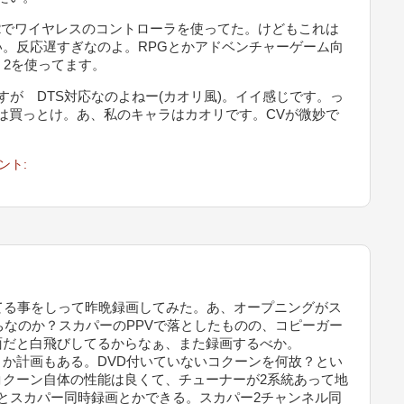
2でワイヤレスのコントローラを使ってた。けどもこれは
。反応遅すぎなのよ。RPGとかアドベンチャーゲーム向
Pad 2を使ってます。
すが DTS対応なのよねー(カオリ風)。イイ感じです。っ
は買っとけ。あ、私のキャラはカオリです。CVが微妙で
ント:
てる事をしって昨晩録画してみた。あ、オープニングがス
ちなのか？スカパーのPPVで落としたものの、コピーガー
面だと白飛びしてるからなぁ、また録画するべか。
か計画もある。DVD付いていないコクーンを何故？とい
コクーン自体の性能は良くて、チューナーが2系統あって地
とスカパー同時録画とかできる。スカパー2チャンネル同