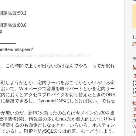
) 測定品質:90.1
) 測定品質:80.0
p
———-
m/tea/netspeed/
=================================
も、この時間で上りが出ないのはなんでやろ。ってか眠れ
(
動しようかとか、宅内サーバをおこうかとかいろいろ企
おいて、Webページで容量を喰うパートとかを宅内サー
(
内におくとアクセスプロバイダを切り替えたときのDNS
構築できるし、DynamicDNSにしとけば良い、でもセ
無いのだ。新PCを買ったのならば今メインのs30を当
m
標準装備(笑)。情報量の多いLinux系か個人的にいじりやす
(
自宅で構築するのも面倒だしなぁとか、いろいろ。ホスティン
ているし。PHPとMySQL辺りは必須。んーどうしよう。
(1