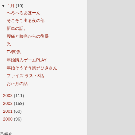
▼
1月
(10)
へろへろあぼーん
そこそこ出る夜の部
新車の話。
腰痛と膝痛からの復帰
光
TV関係
年始購入ゲームPLAY
年始そうそう風邪ひきさん
ファイズ ラスト3話
お正月の話
►
2003
(111)
►
2002
(159)
►
2001
(60)
►
2000
(96)
自己紹介