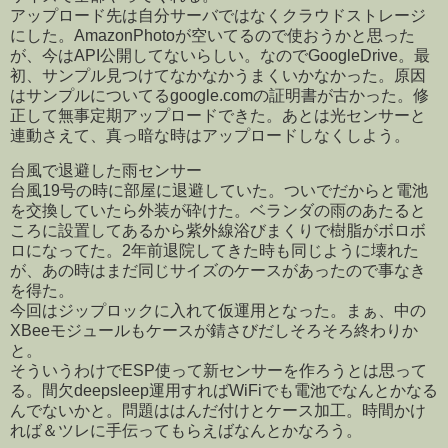
アップロード先は自分サーバではなくクラウドストレージ
にした。AmazonPhotoが空いてるので使おうかと思った
が、今はAPI公開してないらしい。なのでGoogleDrive。最
初、サンプル見つけてなかなかうまくいかなかった。原因
はサンプルについてるgoogle.comの証明書が古かった。修
正して無事定期アップロードできた。あとは光センサーと
連動さえて、真っ暗な時はアップロードしなくしよう。
台風で退避した雨センサー
台風19号の時に部屋に退避していた。ついでだからと電池
を交換していたら外装が砕けた。ベランダの雨のあたると
ころに設置してあるから紫外線浴びまくりで樹脂がボロボ
ロになってた。2年前退院してきた時も同じように壊れた
が、あの時はまだ同じサイズのケースがあったので事なき
を得た。
今回はジップロックに入れて仮運用となった。まぁ、中の
XBeeモジュールもケースが錆さびだしそろそろ終わりか
と。
そういうわけでESP使って新センサーを作ろうとは思って
る。間欠deepsleep運用すればWiFiでも電池でなんとかなる
んでないかと。問題ははんだ付けとケース加工。時間かけ
れば＆ツレに手伝ってもらえばなんとかなろう。