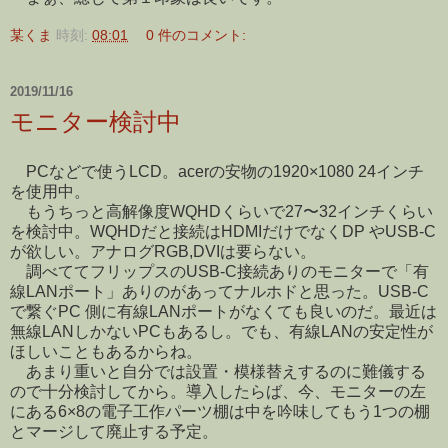
某くま
時刻:
08:01
0 件のコメント:
2019/11/16
モニター検討中
PCなどで使うLCD。acerの安物の1920×1080 24インチ
を使用中。
もうちっと高解像度WQHDくらいで27〜32インチくらい
を検討中。WQHDだと接続はHDMIだけでなくDP やUSB-C
が欲しい。アナログRGB,DVIは要らない。
調べててフリップスのUSB-C接続ありのモニターで「有
線LANポート」ありのがあってナルホドと思った。USB-C
で繋ぐPC 側に有線LANポートがなくても良いのだ。最近は
無線LANしかないPCもあるし。でも、有線LANの安定性が
ほしいこともあるからね。
あまり重いと自分では設置・模様替えするのに難儀する
ので十分検討してから。導入したらば、今、モニターの左
にある6×8の電子工作パーツ棚は中を吟味してもう1つの棚
とマージして廃止する予定。