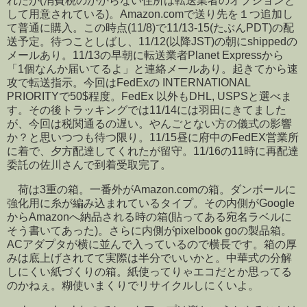
れたが(消費税のかからない住所は転送業者のオプションと
して用意されている)。Amazon.comで送り先を１つ追加し
て普通に購入。この時点(11/8)で11/13-15(たぶんPDT)の配
送予定。待つことしばし、11/12(以降JST)の朝にshippedの
メールあり。11/13の早朝に転送業者Planet Expressから
「1個なんか届いてるよ」と連絡メールあり。起きてから速
攻で転送指示。今回はFedExの INTERNATIONAL
PRIORITYで50$程度。FedEx 以外もDHL, USPSと選べま
す。その後トラッキングでは11/14には羽田にきてました
が、今回は税関通るの遅い。やんごとない方の儀式の影響
か？と思いつつも待つ限り。11/15昼に府中のFedEX営業所
に着で、夕方配達してくれたが留守。11/16の11時に再配達
委託の佐川さんで到着受取完了。
荷は3重の箱。一番外がAmazon.comの箱。ダンボールに
強化用に糸が編み込まれているタイプ。その内側がGoogle
からAmazonへ納品される時の箱(貼ってある宛名ラベルに
そう書いてあった)。さらに内側がpixelbook goの製品箱。
ACアダプタが横に並んで入っているので横長です。箱の厚
みは底上げされてて実際は半分でいいかと。中華式の分解
しにくい紙づくりの箱。紙使ってりゃエコだとか思ってる
のかねぇ。糊使いまくりでリサイクルしにくいよ。