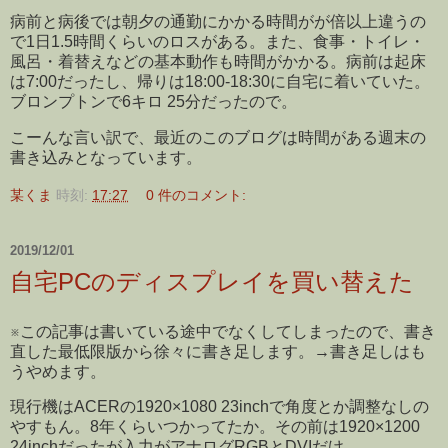
病前と病後では朝夕の通勤にかかる時間がが倍以上違うの
で1日1.5時間くらいのロスがある。また、食事・トイレ・
風呂・着替えなどの基本動作も時間がかかる。病前は起床
は7:00だったし、帰りは18:00-18:30に自宅に着いていた。
ブロンプトンで6キロ 25分だったので。
こーんな言い訳で、最近のこのブログは時間がある週末の
書き込みとなっています。
某くま
時刻:
17:27
0 件のコメント:
2019/12/01
自宅PCのディスプレイを買い替えた
※この記事は書いている途中でなくしてしまったので、書き
直した最低限版から徐々に書き足します。→書き足しはも
うやめます。
現行機はACERの1920×1080 23inchで角度とか調整なしの
やすもん。8年くらいつかってたか。その前は1920×1200
24inchだったが入力がアナログRGBとDVIだけ。