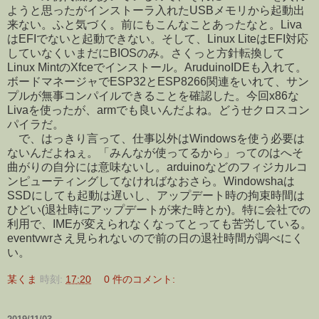
ようと思ったがインストーラ入れたUSBメモリから起動出
来ない。ふと気づく。前にもこんなことあったなと。Liva
はEFIでないと起動できない。そして、Linux LiteはEFI対応
していなくいまだにBIOSのみ。さくっと方針転換して
Linux MintのXfceでインストール。AruduinoIDEも入れて。
ボードマネージャでESP32とESP8266関連をいれて、サン
プルが無事コンパイルできることを確認した。今回x86な
Livaを使ったが、armでも良いんだよね。どうせクロスコン
パイラだ。
で、はっきり言って、仕事以外はWindowsを使う必要は
ないんだよねぇ。「みんなが使ってるから」ってのはへそ
曲がりの自分には意味ないし。arduinoなどのフィジカルコ
ンピューティングしてなければなおさら。Windowshaは
SSDにしても起動は遅いし、アップデート時の拘束時間は
ひどい(退社時にアップデートが来た時とか)。特に会社での
利用で、IMEが変えられなくなってとっても苦労している。
eventvwrさえ見られないので前の日の退社時間が調べにく
い。
某くま
時刻:
17:20
0 件のコメント: