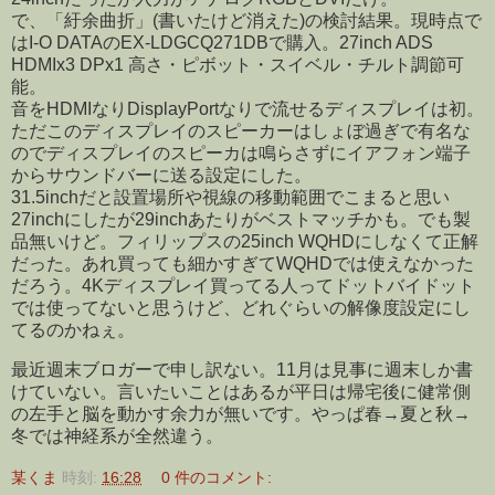
で、「紆余曲折」(書いたけど消えた)の検討結果。現時点で
はI-O DATAのEX-LDGCQ271DBで購入。27inch ADS
HDMIx3 DPx1 高さ・ピボット・スイベル・チルト調節可
能。
音をHDMIなりDisplayPortなりで流せるディスプレイは初。
ただこのディスプレイのスピーカーはしょぼ過ぎで有名な
のでディスプレイのスピーカは鳴らさずにイアフォン端子
からサウンドバーに送る設定にした。
31.5inchだと設置場所や視線の移動範囲でこまると思い
27inchにしたが29inchあたりがベストマッチかも。でも製
品無いけど。フィリップスの25inch WQHDにしなくて正解
だった。あれ買っても細かすぎてWQHDでは使えなかった
だろう。4Kディスプレイ買ってる人ってドットバイドット
では使ってないと思うけど、どれぐらいの解像度設定にし
てるのかねぇ。
最近週末ブロガーで申し訳ない。11月は見事に週末しか書
けていない。言いたいことはあるが平日は帰宅後に健常側
の左手と脳を動かす余力が無いです。やっぱ春→夏と秋→
冬では神経系が全然違う。
某くま
時刻:
16:28
0 件のコメント: