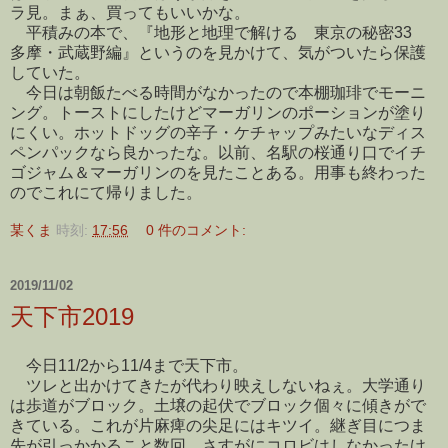
ラ見。まぁ、買ってもいいかな。
平積みの本で、『地形と地理で解ける 東京の秘密33
多摩・武蔵野編』というのを見かけて、気がついたら保護
していた。
今日は朝飯たべる時間がなかったので本棚珈琲でモーニ
ング。トーストにしたけどマーガリンのポーションが塗り
にくい。ホットドッグの辛子・ケチャップみたいなディス
ペンパックなら良かったな。以前、名駅の桜通り口でイチ
ゴジャム＆マーガリンのを見たことある。用事も終わった
のでこれにて帰りました。
某くま
時刻:
17:56
0 件のコメント:
2019/11/02
天下市2019
今日11/2から11/4まで天下市。
ツレと出かけてきたが代わり映えしないねぇ。大学通り
は歩道がブロック。土壌の起伏でブロック個々に傾きがで
きている。これが片麻痺の尖足にはキツイ。継ぎ目につま
先が引っかかること数回。さすがにコロビはしなかったけ