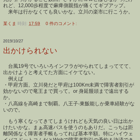
れど、12,000歩程度で麻痺側親指が痛くてギブアップ。
来年は行かなくても良いかな。立川の楽市に行こうか。
某くま
時刻:
17:59
0 件のコメント:
2019/10/27
出かけられない
台風19号でいろいろインフラがやられてしまっててて、
出かけようと考えてた方面にイケてない。
例えば
・甲府方面。立川発だと甲府は100Km未満で障害者割引が
効かないので竜王まで買って。or 身延饅頭まで遠出する
か。
・八高線を高崎まで制覇。八王子-東飯能しか乗車経験がな
いので。
もう寒くなってきてしまうけれども天気の良い日は出か
けたいかな。まぁ高速バスを使うのもありだ。こっちは距
離関係なく障害者手帳もってれば基本半額。特にハイウェ
イバスドットコムだとWebで障害者割引の予約＆決済でき