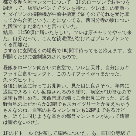
都立多摩医療センターについて、1Fのローソンでおやつを
調達して、店前のベンチでツレを待つ。ツレはこの間買っ
たダイソンの掃除機が午前中指定で届くのでそれを受け取
ってから合流ということになってる。西国分寺の駅につい
た段階でまだ来ないと言っていた。
結局、11:50頃に届いたらしい。ツレは原チャリでやって来
た。自分だって、こんな後遺症がなければブロンプトンで
くる距離だ。
さすがに玄関近くの場所で1時間半待ってると冷えます。玄
関開くたびに強制換気されるので。
昼飯をローソン向かいの食堂で。ツレは天丼、自分はカキ
フライ定食をセレクト。このカキフライがうまかった。
久々のヒット。
食後は病室に行ってお見舞い。見た目は良さそう。年内に
退院できるくらい回復されるのを望む。病室が’10階なので
遠望も楽しめる。東西南北の端っこ全部見に行った。武蔵
野台地の上だからか10階でもスカイツリーとか見えちゃう
もんなのね。自宅のあるマンションも12階まであるけど
も、近くに同じような高さの都営マンションがあって遠望
は望めないのだ。
1Fのドトールでお茶して帰路についた。あ、西国分寺駅で