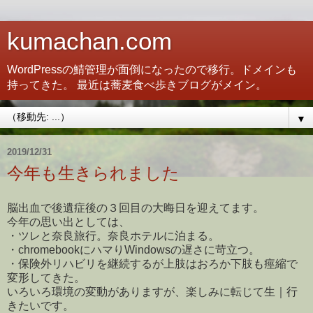
kumachan.com
WordPressの鯖管理が面倒になったので移行。ドメインも
持ってきた。 最近は蕎麦食べ歩きブログがメイン。
▼
2019/12/31
今年も生きられました
脳出血で後遺症後の３回目の大晦日を迎えてます。
今年の思い出としては、
・ツレと奈良旅行。奈良ホテルに泊まる。
・chromebookにハマりWindowsの遅さに苛立つ。
・保険外リハビリを継続するが上肢はおろか下肢も痙縮で
変形してきた。
いろいろ環境の変動がありますが、楽しみに転じて生｜行
きたいです。