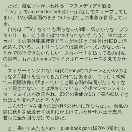
ただ、最近ツレがいわゆる「マスメディアを観る
『TV』」でamazon fire tvを使いっぱなしでスリープしてし
まい、TVが黒画面のままつけっぱなしの事象が多発してい
る。
自分は『TV』なくても困らないが(唯一気がかりな「ブラ
タモリ」も、そう長くはつづけられないだろう)、連れはス
カパー！の海外犯罪捜査ドラマが大好きで外付けHDDに溜
め込んでいる。ストリーミングは最新シーズンがないから
とかで移行できないらしい。スカパー！を払ってるのは私
の財布。もとはJsportsでサイクルロードレースを見てたか
ら。
ストリーミングのない時代にsonyのコクーンとかXVのよ
うな全部撮りを使ってきた自分ではあるが、こう行く機械
で未視聴映像が溜まっていくと観る側の時間がたりなくな
って観きれないことは承知している。今後マンマシンイン
ターフェイスが改善され、23分の番組が1分で脳内転送でき
ればまた変わるのだろうが。
こんだけTVを嫌うのはNHKのせいに異ならない。台風の
際に秋川を放送せず浅川にかまけていたNHK八王子支局。
君らに金が回るだけでも嫌だ。
と、書いてみたものの、 pixelbook goの1920×1080でも