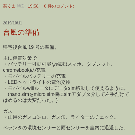
某くま
時刻:
19:58
0 件のコメント:
2019/10/11
台風の準備
帰宅後台風 19 号の準備。
主に停電対策で
・バッテリー可動可能な端末(スマホ、タブレット、
chromebook)の充電
・モバイルバッテリーの充電
・LEDヘッドライトの電池交換
・モバイルwifiルータにデータsim移動して使えるように。
(nano simをmicro sim機にsimアダプタ介して左手だけで
はめるのは大変だった。)
ガス
・山用のガスコンロ、ガス缶、ライターのチェック。
ベランダの環境センサーと雨センサーを室内に退避した。