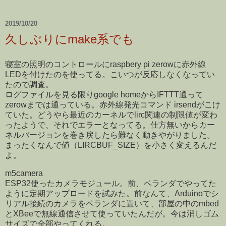
2019/10/20
久しぶりにmake系でも
寝室の照明のコントロールにraspbery pi zerowに赤外線
LEDを付けたのを使ってる。こいつが反応しなくなってい
たので調査。
ログファイルを見る限りgoogle homeからIFTTT通って
zerowまでは通っている。赤外線発光コマンド irsendがこけ
ていた。どうやら最近のカーネルでlirc関連の制限値が変わ
ったようで、それでエラーとなってる。仕方無いからカー
ネルバージョンを巻き戻したら難なく動きやがりました。
まったくなんで値（LIRCBUF_SIZE）を小さく変えるんだ
よ。
m5camera
ESP32使ったカメラモジュール。前、ベランダでやってた
ように定期アップロードを試みた。前なんて、Arduinoでシ
リアル接続のカメラをベランダに置いて、部屋の中のmbed
とXBeeで無線通信させて使っていたんだが。今は消しゴム
サイズで全部やってくれる。