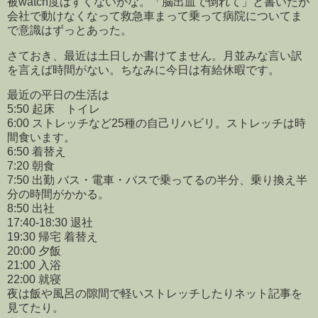
被watch度はすくないかな。「脳出血で倒れて」と書いたが
会社で動けなくなって救急車まって乗って病院についてま
で意識はずっとあった。
さておき、最近は土日しか書けてません。月並みな言い訳
を言えば時間がない。ちなみに今日は有給休暇です。
最近の平日の生活は
5:50 起床 トイレ
6:00 ストレッチなど25種の自己リハビリ。ストレッチは時
間食います。
6:50 着替え
7:20 朝食
7:50 出勤 バス・電車・バスで乗ってるの半分、乗り換え半
分の時間がかかる。
8:50 出社
17:40-18:30 退社
19:30 帰宅 着替え
20:00 夕飯
21:00 入浴
22:00 就寝
夜は飯や風呂の隙間で軽いストレッチしたりネット記事を
見てたり。