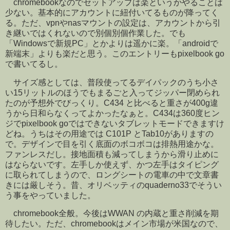
chromebookなのでセットアップは楽というかやることは
少ない。基本的にアカウントに紐付いてるものが降ってく
る。ただ、vpnやnasマウントの設定は、アカウントから引
き継いではくれないので別個別個作業した。でも
「Windowsで新規PC」とかよりは遥かに楽。「androidで
新端末」よりも楽だと思う。このエントリーもpixelbook go
で書いてるし。
サイズ感としては、普段使ってるデイパックのうち小さ
い15リットルのほうでもまるごと入ってジッパー閉められ
たのが予想外でびっくり。C434 と比べると重さが400g違
うから日和らなくってよかったなぁと。C434は360度ヒン
ジでpixelbook goではできないタブレットモードできますけ
どね。うちはその用途では C101P とTab10がありますの
で。デザインで目を引く底面のボコボコは排熱用途かな。
ファンレスだし。接地面積も減ってしまうから滑り止めに
はならないです。左手しか使えず、かつ左手はタイピング
に取られてしまうので、ロングシートの電車の中で文章書
きには厳しそう。昔、オリベッティのquaderno33でそうい
う事をやっていました。
chromebook全般。今後はWWAN の内蔵と重さ削減を期
待したい。ただ、chromebookはメイン市場が米国なので、