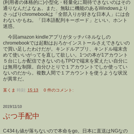
(利用者の体格的に)小型化・軽量化に期待できないのはその
通りなんだよなぁ。また、無駄に機能のあるWindowsより
さっぱりchromebookは「全部入りが好きな日本人」には合
わないかもね。「日本語配列キーボード」といい、ホント
迷惑。
今回amazon kindleアプリがタッチパネルなしの
chromebookでは起動はおろかインストールさえできないの
で買い足したわけだが。キンドルアプリ、キンドル端末含
めて使いいがってを直して欲しい。1つの本が1アカウント
５台にしか配信できないのもTPOで端末を変えたい自分に
は無用な制限。自分ひとりで１アカウントでしか使ってい
ないのだから。複数人間で１アカウントを使うような状況
が異常だ。
某くま
時刻:
15:13
0 件のコメント:
2019/11/10
ぶつ手配中
C434も値が落ちないので本命をgo。日本に直送はNGなの