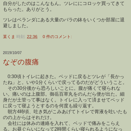
自分がしたのはこんなもん。ツレににコロッケ買ってきて
もらった。ありがとう。
ツレはベランダにある大量のバラの鉢をいくつか部屋に退
避しました。
某くま
時刻:
22:36
0 件のコメント:
2019/10/07
なぞの腹痛
0:30頃トイレに起きた。ベッドに戻るとツレが「長かっ
たね」と。いや1分くらいで戻ってるのだがどういうこと。
その30分後から恐ろしいことに。腹が痛くて寝られな
い。痛いのは上腹部。御岳百草丸をのんだら便が出た。細
身だが土管って事はなく。トイレに入って済ませてベッド
に戻って寝ようとするのを何度も繰り返す。
朝方4時頃、吐き気がこみあげてトイレで胃液を吐いたも
のの上からはそれだけ。
会社には休みの連絡を入れて、ベッドで痛みをこらえ
る。お昼ぐらいになって2時間くらい寝られるようになっ