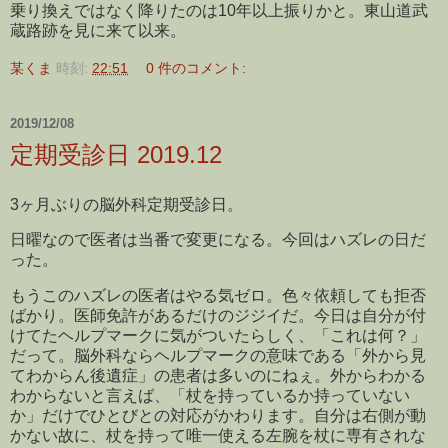
乗り換えではなく降りたのは10年以上振りかと。東山道武
蔵路跡を見に来て以来。
某くま
時刻:
22:51
0 件のコメント:
2019/12/08
定期受診日 2019.12
3ヶ月ぶりの脳外科定期受診日。
日曜なので医者は当番で変更になる。今回はハズレの日だ
った。
もうこのハズレの医者はやる気ゼロ。色々依頼しても拒否
ばかり。医師免許があるだけのジジイだ。今日は自分が付
けてたヘルプマークに気がついたらしく、「これは何？」
だって。脳外科ならヘルプマークの意味である「外から見
てわからん後遺症」の患者は多いのにねぇ。外からわかる
わからないと言えば、「杖を持っているか持っていない
か」だけでひとびとの対応がかわります。自分は右側が動
かない故に、杖を持って唯一使える左腕を杖に専有されな