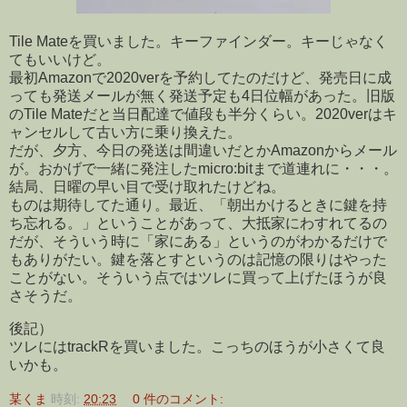
Tile Mateを買いました。キーファインダー。キーじゃなく
てもいいけど。
最初Amazonで2020verを予約してたのだけど、発売日に成
っても発送メールが無く発送予定も4日位幅があった。旧版
のTile Mateだと当日配達で値段も半分くらい。2020verはキ
ャンセルして古い方に乗り換えた。
だが、夕方、今日の発送は間違いだとかAmazonからメール
が。おかげで一緒に発注したmicro:bitまで道連れに・・・。
結局、日曜の早い目で受け取れたけどね。
ものは期待してた通り。最近、「朝出かけるときに鍵を持
ち忘れる。」ということがあって、大抵家にわすれてるの
だが、そういう時に「家にある」というのがわかるだけで
もありがたい。鍵を落とすというのは記憶の限りはやった
ことがない。そういう点ではツレに買って上げたほうが良
さそうだ。
後記）
ツレにはtrackRを買いました。こっちのほうが小さくて良
いかも。
某くま
時刻:
20:23
0 件のコメント: