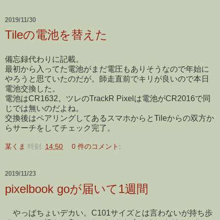
2019/11/30
Tileの電池を替えた
備忘録代わりに記載。
最初から入ってた電池がまだ電圧もありそうなので年始に
やろうと思ていたのだが。師走直前でキリが良いので本日
電池交換した。
電池はCR1632。ツレのTrackR Pixelは電池がCR2016で同
じでは無いのだよね。
交換後はペアリングしてあるスマホからとTileからの双方か
らサーチをしてチェック完了。
某くま
時刻:
14:50
0 件のコメント:
2019/11/23
pixelbook goが届いて1週間
やっぱちょいデカい。C101サイズとは言わないが持ち歩