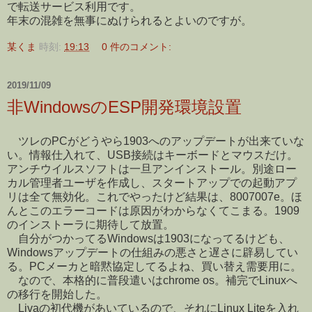
で転送サービス利用です。
年末の混雑を無事にぬけられるとよいのですが。
某くま
時刻:
19:13
0 件のコメント:
2019/11/09
非WindowsのESP開発環境設置
ツレのPCがどうやら1903へのアップデートが出来ていな
い。情報仕入れて、USB接続はキーボードとマウスだけ。
アンチウイルスソフトは一旦アンインストール。別途ロー
カル管理者ユーザを作成し、スタートアップでの起動アプ
リは全て無効化。これでやったけど結果は、8007007e。ほ
んとこのエラーコードは原因がわからなくてこまる。1909
のインストーラに期待して放置。
自分がつかってるWindowsは1903になってるけども、
Windowsアップデートの仕組みの悪さと遅さに辟易してい
る。PCメーカと暗黙協定してるよね、買い替え需要用に。
なので、本格的に普段遣いはchrome os。補完でLinuxへ
の移行を開始した。
Livaの初代機があいているので、それにLinux Liteを入れ