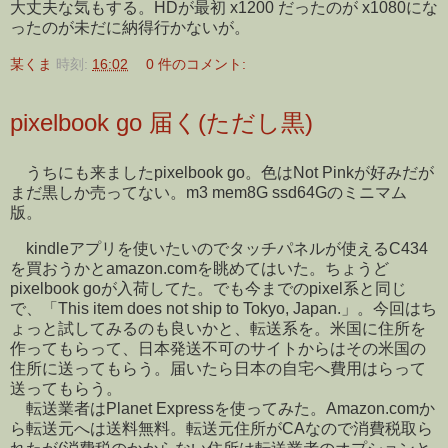
大丈夫な気もする。HDが最初 x1200 だったのが x1080にな
ったのが未だに納得行かないが。
某くま
時刻:
16:02
0 件のコメント:
pixelbook go 届く(ただし黒)
うちにも来ましたpixelbook go。色はNot Pinkが好みだが
まだ黒しか売ってない。m3 mem8G ssd64Gのミニマム
版。
kindleアプリを使いたいのでタッチパネルが使えるC434
を買おうかとamazon.comを眺めてはいた。ちょうど
pixelbook goが入荷してた。でも今までのpixel系と同じ
で、「This item does not ship to Tokyo, Japan.」。今回はち
ょっと試してみるのも良いかと、転送系を。米国に住所を
作ってもらって、日本発送不可のサイトからはその米国の
住所に送ってもらう。届いたら日本の自宅へ費用はらって
送ってもらう。
転送業者はPlanet Expressを使ってみた。Amazon.comか
ら転送元へは送料無料。転送元住所がCAなので消費税取ら