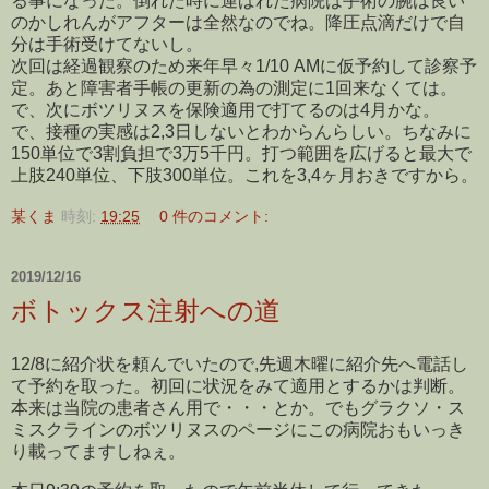
る事になった。倒れた時に運ばれた病院は手術の腕は良い
のかしれんがアフターは全然なのでね。降圧点滴だけで自
分は手術受けてないし。
次回は経過観察のため来年早々1/10 AMに仮予約して診察予
定。あと障害者手帳の更新の為の測定に1回来なくては。
で、次にボツリヌスを保険適用で打てるのは4月かな。
で、接種の実感は2,3日しないとわからんらしい。ちなみに
150単位で3割負担で3万5千円。打つ範囲を広げると最大で
上肢240単位、下肢300単位。これを3,4ヶ月おきですから。
某くま
時刻:
19:25
0 件のコメント:
2019/12/16
ボトックス注射への道
12/8に紹介状を頼んでいたので,先週木曜に紹介先へ電話し
て予約を取った。初回に状況をみて適用とするかは判断。
本来は当院の患者さん用で・・・とか。でもグラクソ・ス
ミスクラインのボツリヌスのページにこの病院おもいっき
り載ってますしねぇ。