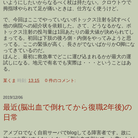
いようにしたいからなるべく杖は持たない。クロウトウで
拇指球やられて足が痛いときは、仕方なく使うけど。
で、今回はここでやっていないボトックス注射を試すべく
他の病院への紹介状を依頼した。さて、どうなるかな。ボ
トックス注射の投与量は1回あたりの最大値が決められてし
まってる。初回は下肢の後ろ側・内側をやってみようと思
ってる。ここの緊張が高く、長さがでないばかりかO脚にな
ってきているのだ。
ほんと、最初に救急車でどこに運び込まれるかが最大の運
試しになる。地元で有名でも実際は・・・ということはあ
る。
某くま
時刻:
13:15
0 件のコメント:
2019/12/06
最近(脳出血で倒れてから復職2年後)の
日常
アメブロでなく自前サーバでblogしてる障害者です。故に