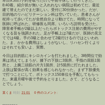
本日9:30の予約を取ったので午前半休して行ってきた。
8:40着。紹介状が無いと入れれない病院は初めてだ。最近
建て替えたのでまだ新しい。受付に30分掛かった。だが、
目的地のリハビリテーション科は空いていた。患者さんが
杖持って歩いてたが全然自分より動けてた。時間になって
医師に呼ばれた。研修医も同席。いろいろ説明を受けた。
障害者手帳が2級以上だったらボトックス注射の費用がやす
くなる旨を強調された。足が手帳上は7級だが、医師の見立
てでは4級。手の3級と合わせて2級行けるのではといわれ
た。ま、かかる費用はしょうがないし、リハセン行くより
はそれでも安いよ、実際。
今日は目的筋にキシロカインを打たれました。3時間位で効
果は消えてしまうが。膝下の下肢に3箇所、手指の屈筋1箇
所と、上腕二頭筋の片方1箇所、計5箇所に打たれました。
上肢は緊張が高く効果を感じられなかった。まず下肢優先
で打つことにして、ボトックス150単位を手配してもらっ
た。来週月曜午後で予約をとりました。さて、どうなるこ
とでしょう。
某くま
時刻:
21:01
0 件のコメント: