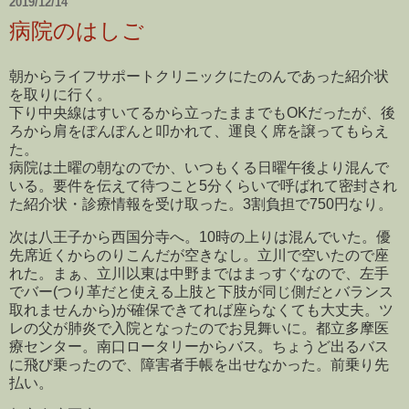
2019/12/14
病院のはしご
朝からライフサポートクリニックにたのんであった紹介状
を取りに行く。
下り中央線はすいてるから立ったままでもOKだったが、後
ろから肩をぽんぽんと叩かれて、運良く席を譲ってもらえ
た。
病院は土曜の朝なのでか、いつもくる日曜午後より混んで
いる。要件を伝えて待つこと5分くらいで呼ばれて密封され
た紹介状・診療情報を受け取った。3割負担で750円なり。
次は八王子から西国分寺へ。10時の上りは混んでいた。優
先席近くからのりこんだが空きなし。立川で空いたので座
れた。まぁ、立川以東は中野まではまっすぐなので、左手
でバー(つり革だと使える上肢と下肢が同じ側だとバランス
取れませんから)が確保できてれば座らなくても大丈夫。ツ
レの父が肺炎で入院となったのでお見舞いに。都立多摩医
療センター。南口ロータリーからバス。ちょうど出るバス
に飛び乗ったので、障害者手帳を出せなかった。前乗り先
払い。