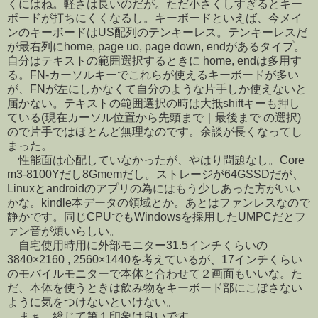
くにはね。軽さは良いのだが。ただ小さくしすぎるとキー
ボードが打ちにくくなるし。キーボードといえば、今メイ
ンのキーボードはUS配列のテンキーレス。テンキーレスだ
が最右列にhome, page uo, page down, endがあるタイプ。
自分はテキストの範囲選択するときに home, endは多用す
る。FN-カーソルキーでこれらが使えるキーボードが多い
が、FNが左にしかなくて自分のような片手しか使えないと
届かない。テキストの範囲選択の時は大抵shiftキーも押し
ている(現在カーソル位置から先頭まで｜最後まで の選択)
ので片手ではほとんど無理なのです。余談が長くなってし
まった。
性能面は心配していなかったが、やはり問題なし。Core
m3-8100Yだし8Gmemだし。ストレージが64GSSDだが、
Linuxとandroidのアプリの為にはもう少しあった方がいい
かな。kindle本データの領域とか。あとはファンレスなので
静かです。同じCPUでもWindowsを採用したUMPCだとフ
ァン音が煩いらしい。
自宅使用時用に外部モニター31.5インチくらいの
3840×2160 , 2560×1440を考えているが、17インチくらい
のモバイルモニターで本体と合わせて２画面もいいな。た
だ、本体を使うときは飲み物をキーボード部にこぼさない
ように気をつけないといけない。
まぁ、総じて第１印象は良いです。