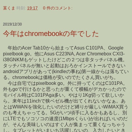
某くま
時刻:
19:17
0 件のコメント:
2019/12/30
今年はchromebookの年でした
年始のAcer Tab10から始まってAsus C101PA、Google
pixelbook go。他にAsus C223NA, Acer Chromebox CXI3-
i38GNKMもゲットしたけどこの２つは非タッチパネル機。
タッチパネルが無いと起動はおろかインストールできない
androidアプリがあって(kindleの事ね)第一線からは落ちてい
る。chromebookは価格が安いのでたくさん買いがち。
今は自宅ではpixelbook go。外に持ってくのはC101PA。
外もgoで行けるかと思ったが重くて横幅がデカかったので
モバイル時はC101PAga多い。やはり1Kg切って欲しいか
ら。来年は11inchで狭ベゼル機が出てくれないかなぁ。あ
とはWWANを強化したいのだけど縛りが厳しいWiMAX買う
のも考えちゃってる。5Gがいつ頃手に入るかもあるし、別
にLTEでもソコソコの速度(1Mbpsくらい)が出ればいいのだ
が、そんな美味しいのはすぐ人が集まって重くなっちゃう
し。タブレットがいまいち活躍しないの、入力したいとき