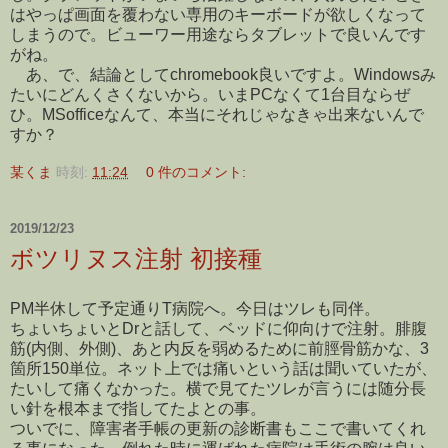
はやっぱ画面を覆わない専用のキーボードが欲しくなって
しまうので。ビューワー用途ならタブレットで良いんです
がね。
あ、で、結論としてchromebook良いですよ。Windowsみ
たいにどんくさくないから。いまPCなくて1台目ならぜ
ひ。MSofficeなんて、本当にそれじゃなきゃ出来ないんで
すか？
某くま
時刻:
11:24
0 件のコメント:
2019/12/23
ボツリヌス注射 初接種
PM半休して予定通りT病院へ。今日はツレも同伴。
ちょいちょいとDrと話して、ベッドに仰向けで注射。腓腹
筋(内側、外側)、あと内反を弱めるために前脛骨筋かな、3
箇所150単位。ネット上では痛いという話は聞いていたが、
たいして痛くなかった。横で見てたツレが言うには随分長
い針を根本まで指してたよとの事。
ついでに、障害者手帳の更新の診断書もここで書いてくれ