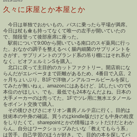
2019/11/03
久々に床屋とか本屋とか
今日は単独でおかいもの。バスに乗ったら平場が満席。
今日は杖も傘も持ってなくて唯一の左手が開いていたの
で、階段登って後部座席に座った。
駅前について9:00から開いている南口のスギ薬局に行っ
た。おなかの調子を整えるべく腸内細菌のサプリメントを
さがす。サプリメントのブランド系の吊り棚にはそれ系が
なく、ビオフェルミンSを購入。
北口に戻って主目的のカットファクトリー。開店前にな
らんだがエレベータまで距離があるため、4番目で入店。2
ヶ月ちょいぶり。B1Fで洋物ノンアルコールビールを探し
てみたが無いねぇ。amazonにはあるけど、試したいので6
本位のがほしい。でも、最低でも24本なんだよね。日本の
大手メーカーのは売ってた。1Fでツレ用に無水エタノール
をポイント交換で購入。
その後ひさびさにオリオン書房ノルテ店に行く。目的は
技術本の中身の確認。買うのはkindle版だけども中身の粒度
をしりたくて。sharepointとかの情報はネットだけだとわか
らん。自分はワークショップみたいな「教えてもらう系」
は苦手。自己学習のほうが好き。で、目的の本を探してパ