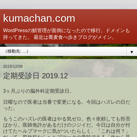
kumachan.com
WordPressの鯖管理が面倒になったので移行。ドメインも
持ってきた。 最近は蕎麦食べ歩きブログがメイン。
▼
2019/12/08
定期受診日 2019.12
3ヶ月ぶりの脳外科定期受診日。
日曜なので医者は当番で変更になる。今回はハズレの日だ
った。
もうこのハズレの医者はやる気ゼロ。色々依頼しても拒否
ばかり。医師免許があるだけのジジイだ。今日は自分が付
けてたヘルプマークに気がついたらしく、「これは何？」