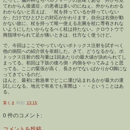
だって。脳外科ならヘルプマークの意味である「外から見
てわからん後遺症」の患者は多いのにねぇ。外からわかる
わからないと言えば、「杖を持っているか持っていない
か」だけでひとびとの対応がかわります。自分は右側が動
かない故に、杖を持って唯一使える左腕を杖に専有されな
いようにしたいからなるべく杖は持たない。クロウトウで
拇指球やられて足が痛いときは、仕方なく使うけど。
で、今回はここでやっていないボトックス注射を試すべく
他の病院への紹介状を依頼した。さて、どうなるかな。ボ
トックス注射の投与量は1回あたりの最大値が決められてし
まってる。初回は下肢の後ろ側・内側をやってみようと思
ってる。ここの緊張が高く、長さがでないばかりかO脚にな
ってきているのだ。
ほんと、最初に救急車でどこに運び込まれるかが最大の運
試しになる。地元で有名でも実際は・・・ということはあ
る。
某くま
時刻:
13:15
0 件のコメント:
コメントを投稿