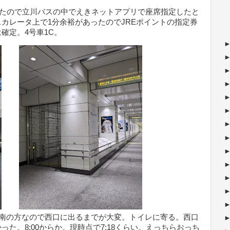
だったので立川バスの中でえきネットアプリで座席指定したと
カレータ上で1分余裕があったのでJREポイントの指定券
確定。4号車1C。
。南の方なので西口に出るまでが大変。トイレに寄る。西口
た。8:00からか。現時点で7:18くらい。えっちらおっち