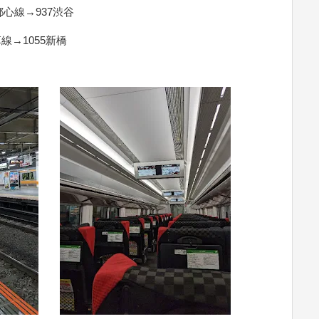
都心線→937渋谷
草線→1055新橋