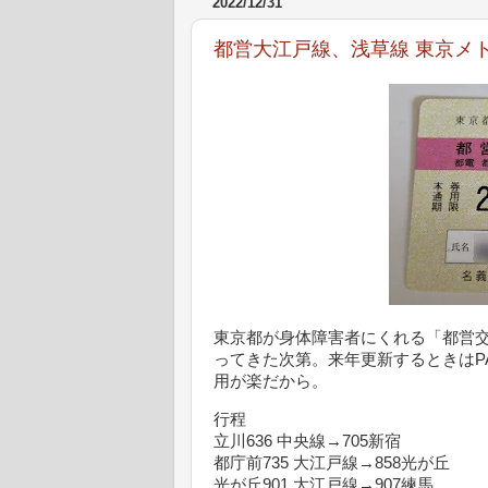
2022/12/31
都営大江戸線、浅草線 東京メ
東京都が身体障害者にくれる「都営
ってきた次第。来年更新するときはP
用が楽だから。
行程
立川636 中央線→705新宿
都庁前735 大江戸線→858光が丘
光が丘901 大江戸線→907練馬