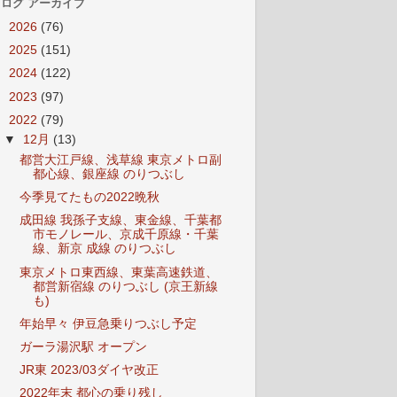
ログ アーカイブ
►
2026
(76)
►
2025
(151)
►
2024
(122)
►
2023
(97)
▼
2022
(79)
▼
12月
(13)
都営大江戸線、浅草線 東京メトロ副
都心線、銀座線 のりつぶし
今季見てたもの2022晩秋
成田線 我孫子支線、東金線、千葉都
市モノレール、京成千原線・千葉
線、新京 成線 のりつぶし
東京メトロ東西線、東葉高速鉄道、
都営新宿線 のりつぶし (京王新線
も)
年始早々 伊豆急乗りつぶし予定
ガーラ湯沢駅 オープン
JR東 2023/03ダイヤ改正
2022年末 都心の乗り残し