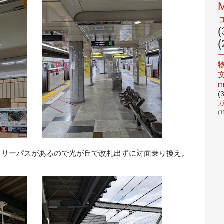
(
(
m
(
(1
フリーパスがあるので光が丘で改札出ずに対面乗り換え。