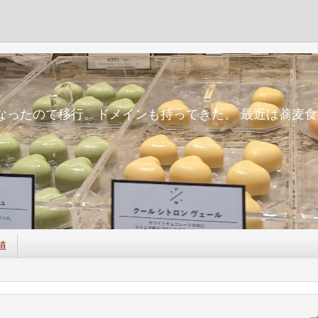
m
面倒になったので移行。ドメインも持ってきた。 最近は蕎
値