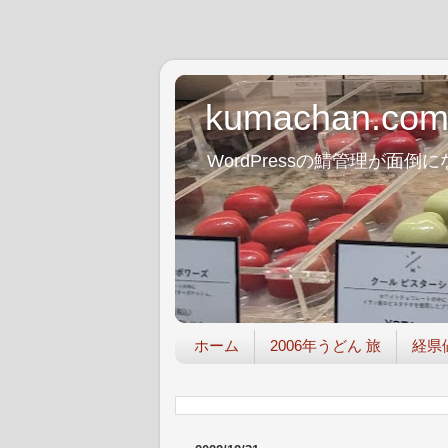
kumachan.co
WordPressの鯖管理が
ホーム
2006年うどん 旅
経県