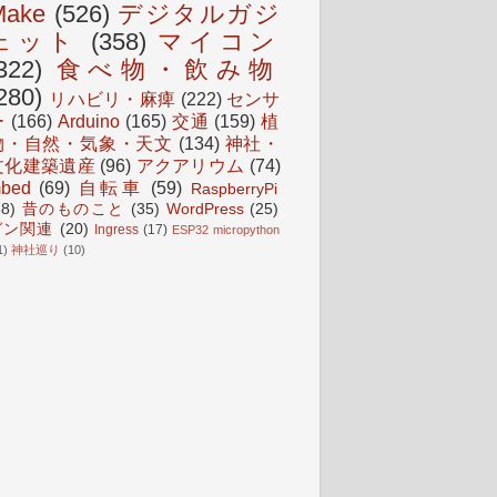
Make
(526)
デジタルガジ
ェット
(358)
マイコン
322)
食べ物・飲み物
280)
リハビリ・麻痺
(222)
センサ
ー
(166)
Arduino
(165)
交通
(159)
植
物・自然・気象・天文
(134)
神社・
文化建築遺産
(96)
アクアリウム
(74)
bed
(69)
自転車
(59)
RaspberryPi
38)
昔のものこと
(35)
WordPress
(25)
ガン関連
(20)
Ingress
(17)
ESP32 micropython
1)
神社巡り
(10)