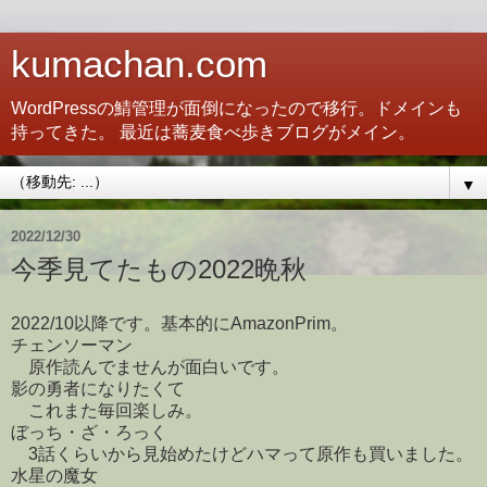
kumachan.com
WordPressの鯖管理が面倒になったので移行。ドメインも
持ってきた。 最近は蕎麦食べ歩きブログがメイン。
▼
2022/12/30
今季見てたもの2022晩秋
2022/10以降です。基本的にAmazonPrim。
チェンソーマン
原作読んでませんが面白いです。
影の勇者になりたくて
これまた毎回楽しみ。
ぼっち・ざ・ろっく
3話くらいから見始めたけどハマって原作も買いました。
水星の魔女