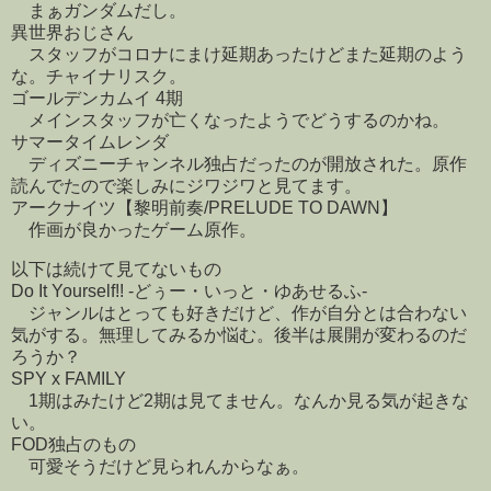
まぁガンダムだし。
異世界おじさん
スタッフがコロナにまけ延期あったけどまた延期のよう
な。チャイナリスク。
ゴールデンカムイ 4期
メインスタッフが亡くなったようでどうするのかね。
サマータイムレンダ
ディズニーチャンネル独占だったのが開放された。原作
読んでたので楽しみにジワジワと見てます。
アークナイツ【黎明前奏/PRELUDE TO DAWN】
作画が良かったゲーム原作。
以下は続けて見てないもの
Do It Yourself!! -どぅー・いっと・ゆあせるふ-
ジャンルはとっても好きだけど、作が自分とは合わない
気がする。無理してみるか悩む。後半は展開が変わるのだ
ろうか？
SPY x FAMILY
1期はみたけど2期は見てません。なんか見る気が起きな
い。
FOD独占のもの
可愛そうだけど見られんからなぁ。