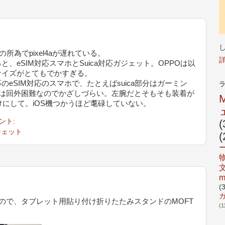
中共の所為でpixel4aが遅れている。
eSIM対応スマホとSuica対応ガジェット。OPPOは以
サイズがとてもでかすぎる。
SIM対応のスマホで、たとえばsuica部分はガーミン
腕は回外困難なのでかざしづらい。左腕だとそもそも装着が
は顔だけにして。iOS機つかうほど耄碌していない。
(
ント:
ジェット
(
m
(
ルが重いので、タブレット用貼り付け折りたたみスタンドのMOFT
(1