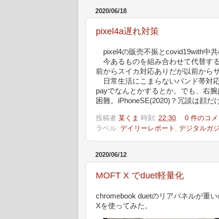
2020/06/18
pixel4a遅れ対策
pixel4の販売不振とcovid19with
今あるものを組み合わせて代替すると、
前からスイカ対応ありだが以前から
日常生活にこまらないバンド帯対応のe
payでなんとかするとか。でも、右
困難。iPhoneSE(2020)？冗談
投稿者
某くま
時刻:
22:30
0 件のコメ
ラベル:
デイリーレポート
,
デジタルガ
2020/06/12
MOFT X でduet軽量化
chromebook duetのリアパネ
Xを使ってみた。