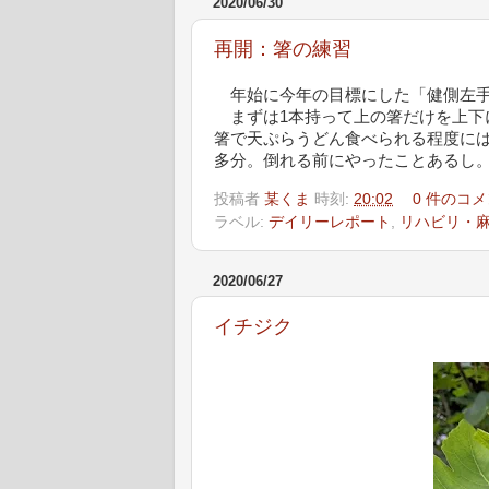
2020/06/30
再開：箸の練習
年始に今年の目標にした「健側左手
まずは1本持って上の箸だけを上下
箸で天ぷらうどん食べられる程度に
多分。倒れる前にやったことあるし
投稿者
某くま
時刻:
20:02
0 件のコメ
ラベル:
デイリーレポート
,
リハビリ・
2020/06/27
イチジク