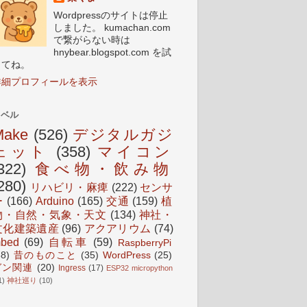
Wordpressのサイトは停止
しました。 kumachan.com
で繋がらない時は
hnybear.blogspot.com を試
してね。
詳細プロフィールを表示
ラベル
Make
(526)
デジタルガジ
ェット
(358)
マイコン
322)
食べ物・飲み物
280)
リハビリ・麻痺
(222)
センサ
ー
(166)
Arduino
(165)
交通
(159)
植
物・自然・気象・天文
(134)
神社・
文化建築遺産
(96)
アクアリウム
(74)
bed
(69)
自転車
(59)
RaspberryPi
38)
昔のものこと
(35)
WordPress
(25)
ガン関連
(20)
Ingress
(17)
ESP32 micropython
1)
神社巡り
(10)