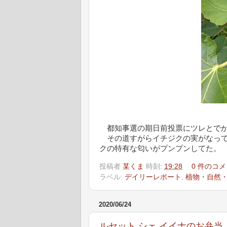
都知事選の期日前投票にツレとでか
その道すがらイチジクの実がなって
クの特有な匂いがプンプンしてた。
投稿者
某くま
時刻:
19:28
0 件のコメ
ラベル:
デイリーレポート
,
植物・自然
2020/06/24
ルセット シェ イイナのお弁当