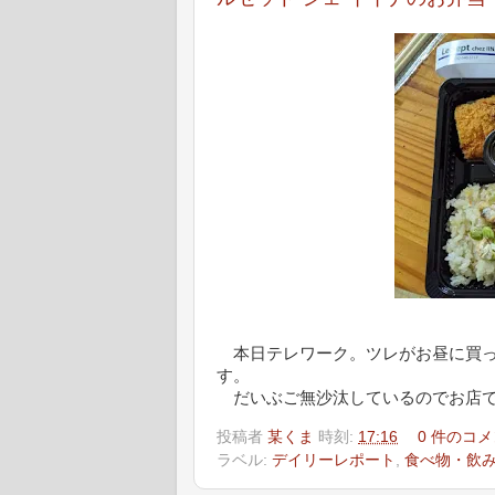
本日テレワーク。ツレがお昼に買って
す。
だいぶご無沙汰しているのでお店で
投稿者
某くま
時刻:
17:16
0 件のコメ
ラベル:
デイリーレポート
,
食べ物・飲