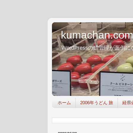
kumachan.co
WordPressの鯖管理が
ホーム
2006年うどん 旅
経県