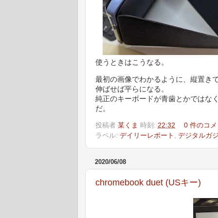
使うときはこうなる。
最初の画像でわかるように、縦置き
伸ばせば平らになる。
純正のキーボードが青歯とかではな
だ。
投稿者
某くま
時刻:
22:32
0 件のコメ
ラベル:
デイリーレポート
,
デジタルガ
2020/06/08
chromebook duet (USキー)