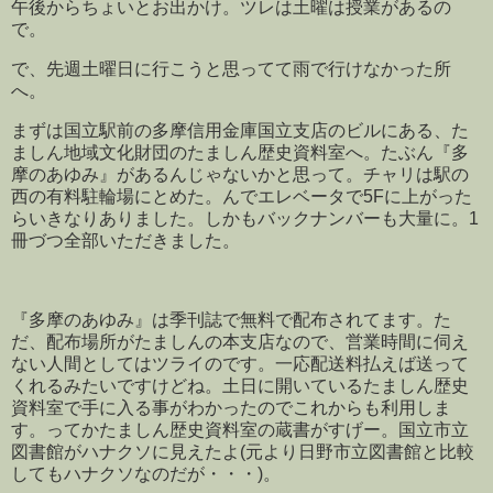
午後からちょいとお出かけ。ツレは土曜は授業があるの
で。
で、先週土曜日に行こうと思ってて雨で行けなかった所
へ。
まずは国立駅前の多摩信用金庫国立支店のビルにある、た
ましん地域文化財団のたましん歴史資料室へ。たぶん『多
摩のあゆみ』があるんじゃないかと思って。チャリは駅の
西の有料駐輪場にとめた。んでエレベータで5Fに上がった
らいきなりありました。しかもバックナンバーも大量に。1
冊づつ全部いただきました。
『多摩のあゆみ』は季刊誌で無料で配布されてます。た
だ、配布場所がたましんの本支店なので、営業時間に伺え
ない人間としてはツライのです。一応配送料払えば送って
くれるみたいですけどね。土日に開いているたましん歴史
資料室で手に入る事がわかったのでこれからも利用しま
す。ってかたましん歴史資料室の蔵書がすげー。国立市立
図書館がハナクソに見えたよ(元より日野市立図書館と比較
してもハナクソなのだが・・・)。