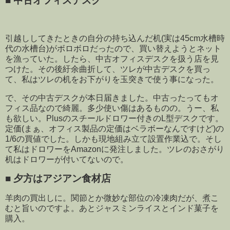
■
中古オフィスデスク
引越ししてきたときの自分の持ち込んだ机(実は45cm水槽時
代の水槽台)がボロボロだったので、買い替えようとネット
を漁っていた。したら、中古オフィスデスクを扱う店を見
つけた。その後紆余曲折して、ツレが中古デスクを買っ
て、私はツレの机をお下がりを玉突きで使う事になった。
で、その中古デスクが本日届きました。中古ったってもオ
フィス品なので綺麗。多少使い傷はあるものの。うー、私
も欲しい。Plusのスチールドロワー付きのL型デスクです。
定価(まぁ、オフィス製品の定価はベラボーなんですけど)の
1/6の買値でした。しかも現地組み立て設置作業込で。そし
て私はドロワーをAmazonに発注しました。ツレのおさがり
机はドロワーが付いてないので。
■
夕方はアジアン食材店
羊肉の買出しに。関節とか微妙な部位の冷凍肉だが、煮こ
むと旨いのですよ。あとジャスミンライスとインド菓子を
購入。