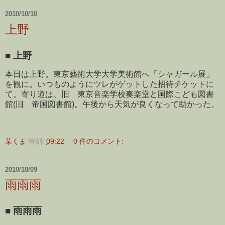
2010/10/10
上野
■
上野
本日は上野。東京藝術大学大学美術館へ「シャガール展」
を観に。いつものようにツレがゲットした招待チケットに
て。寄り道は、旧 東京音楽学校奏楽堂と国際こども図書
館(旧 帝国図書館)。午後から天気が良くなって助かった。
某くま
時刻:
09:22
0 件のコメント:
2010/10/09
雨雨雨
■
雨雨雨