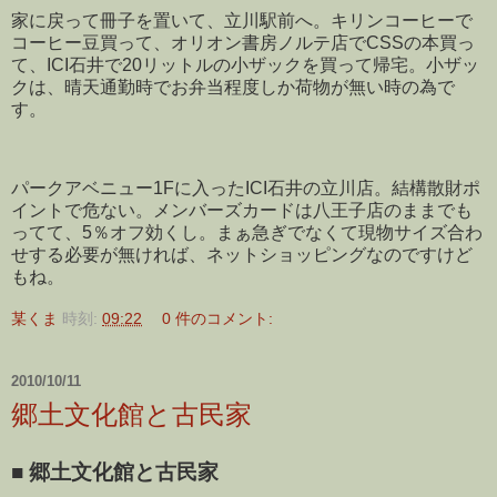
家に戻って冊子を置いて、立川駅前へ。キリンコーヒーで
コーヒー豆買って、オリオン書房ノルテ店でCSSの本買っ
て、ICI石井で20リットルの小ザックを買って帰宅。小ザッ
クは、晴天通勤時でお弁当程度しか荷物が無い時の為で
す。
パークアベニュー1Fに入ったICI石井の立川店。結構散財ポ
イントで危ない。メンバーズカードは八王子店のままでも
ってて、5％オフ効くし。まぁ急ぎでなくて現物サイズ合わ
せする必要が無ければ、ネットショッピングなのですけど
もね。
某くま
時刻:
09:22
0 件のコメント:
2010/10/11
郷土文化館と古民家
■
郷土文化館と古民家