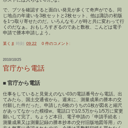
で、ブツを確認すると面白い発見が多くて奇声がでる。同
じ地点の年違いを3枚セットと2枚セット、他は諏訪の初版
を1つ取り寄せたのだ。いろんなモノが時と共に変わって行
くのだなぁ。おもしろすぎるのであと数枚、こんどは電子
申請で謄本申請しよう。
某くま
時刻:
09:22
0 件のコメント:
2010/10/25
官庁から電話
■
官庁から電話
仕事をしていると見覚えのない03の電話番号から電話。出
てみたら、国土交通省から。週末に、測量成果の謄本の交
付願した件だった。申請した6枚のうちの1枚が図名と縮尺
があってなかった模様w。電話口で1/2.5万から1/5万に変更
願いして完了。ちょうど本日、電子申請の「申請手続名：
測量成果又は測量記録の謄本抄本の交付旧版地図等用」の