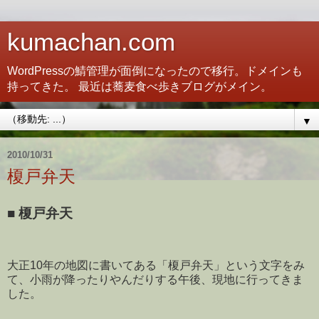
kumachan.com
WordPressの鯖管理が面倒になったので移行。ドメインも
持ってきた。 最近は蕎麦食べ歩きブログがメイン。
▼
2010/10/31
榎戸弁天
■
榎戸弁天
大正10年の地図に書いてある「榎戸弁天」という文字をみ
て、小雨が降ったりやんだりする午後、現地に行ってきま
した。