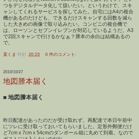
つをデジタルデータ化して扱いたい。というわけで、スキ
ャンしてくれるサービスを探してみた。自宅にはA4の複合
機があるのだけども、できるだけスキャンする回数を減ら
した大きめの画像で取り込みたい。コンビニの複合機で
は、ローソンとセブンイレブンが対応しているようだ。A3
で2回スキャンで行けるかなぁ？謄本の余白は結構あるの
で。
某くま
時刻:
20:23
0 件のコメント:
2010/10/27
地図謄本届く
■
地図謄本届く
昨日配達があったのだが受け取れず。再配達で本日午前中
にツレに受け取っておいてもらいました。定形外郵便だけ
ど7cm x 7cm x 54cmのダンボール箱に丸めて到着。なので
ポストには入らないのだな。