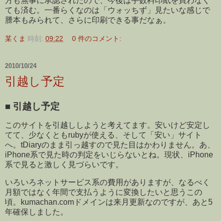
方も無事に承認されたので、今後は手数料印紙を買わなく
ても済む。一番らくなのは「ウォッちず」見たいな感じで
謄本もみられて、さらに印刷できる事だなぁ。
某くま
時刻:
09:22
0 件のコメント:
2010/10/24
引越し予定
■
引越し予定
このサイトを引越ししようと考えてます。安いけど安定し
てて、少なくともrubyが使える、そして「安い」サイト
へ。tDiaryのまま引っ越すので見た目はかわりません。あ、
iPhone系で見た時の判定をいじらないとね。現状、iPhone
系で見ると激しく見づらいです。
いろいろネットサービス系の費用がありますが、なるべく
月額ではなく年間で支払うように変換したいと思うこの
頃。kumachan.comドメインは来月更新なのですが、あと5
年確保しました。