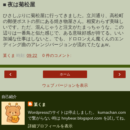
■
夜は菊松屋
ひさしぶりに菊松屋に行ってきました。立川通り、高松町
の郵便ポストの所にある焼き物屋さん。相変わらず美味し
いです。ただ、混んじゃうと注文がたまっちゃうな。この
辺りは一番鳥と似た感じで、ある意味好感が持てる。いい
加減な仕事はしないと。でも、ドロロンえん魔くんのエン
ディング曲のアレンジバージョンが流れてたなぁw。
某くま
時刻:
09:22
0 件のコメント:
‹
›
ホーム
ウェブ バージョンを表示
自己紹介
某くま
Wordpressのサイトは停止しました。 kumachan.com
で繋がらない時は hnybear.blogspot.com を試してね。
詳細プロフィールを表示