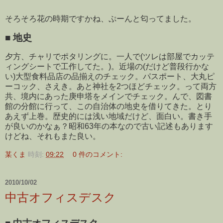
そろそろ花の時期ですかね、ぷーんと匂ってました。
■
地史
夕方、チャリでポタリングに。一人で(ツレは部屋でカッテ
ィングシートで工作してた。)。近場の(だけど普段行かな
い)大型食料品店の品揃えのチェック。パスポート、大丸ピ
ーコック、さえき。あと神社を2つほどチェック。って両方
共、境内にあった庚申塔をメインでチェック。んで、図書
館の分館に行って、この自治体の地史を借りてきた。とり
あえず上巻。歴史的には浅い地域だけど、面白い。書き手
が良いのかなぁ？昭和63年の本なので古い記述もあります
けどね、それもまた良い。
某くま
時刻:
09:22
0 件のコメント:
2010/10/02
中古オフィスデスク