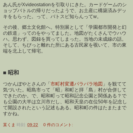
あん氏がXvideostationを引取りにきた。カードゲームのシ
ョップバトルの帰りだったようで、お土産に構築済みデッ
キをもらった。って、バトスピ知らんってw。
その後、郷土文化館へ。特別展として「学園都市開発と幻
の鉄道」ってのをやってました。地図がたくさんでウハウ
ハ。思わず、図録を買ってしまった。当地の未成線の話。
そして、ちびっと離れた所にある古民家を覗いて、市の東
端を北上して帰宅。
■
昭和
つかんぼやとさんの「
市町村変遷パラパラ地図
」を観てて
気づいた。昭島市って「昭」和町と拝「島」村が合併して
できたのか。で、昭和町って昭和記念公園と関係ある？で
も公園の大半は立川市だし、昭和天皇の在位50年を記念し
て開設されたという記述もある。昭和町の件はたまたまで
すかね。
某くま
時刻:
09:22
0 件のコメント: