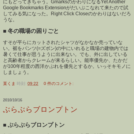
にもどってきちゃう。GmarksのかわりになるYet Another
Google Bookmarks Extensionがだいぶこなれて来たので試
してみる気になった。Right Click Closeのかわりはないだろ
うな。
■
冬の職場の困りごと
すそが平らにカットされたシャツがなかなか売っていな
い。裾をパンツ(=ズボン)の中にいれると職場の建物内では
暑くて仕事が思うように出来ない。でも、外に出している
と高齢者からクレームが来るらしい。能率優先か、たかだ
が100年程度の西洋かぶれを優先とするか。いっそキモノに
しましょう。
某くま
時刻:
09:22
0 件のコメント:
2010/10/16
ぶらぶらブロンプトン
■
ぶらぶらブロンプトン