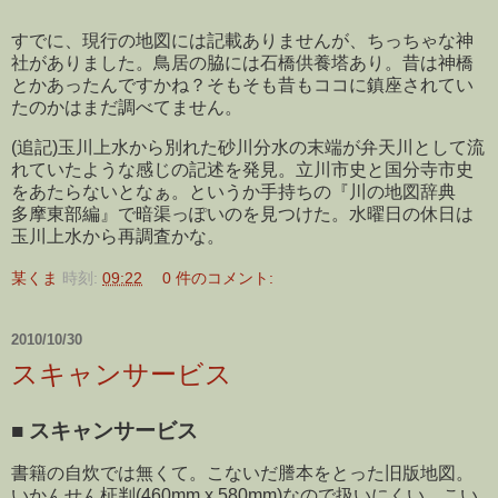
すでに、現行の地図には記載ありませんが、ちっちゃな神
社がありました。鳥居の脇には石橋供養塔あり。昔は神橋
とかあったんですかね？そもそも昔もココに鎮座されてい
たのかはまだ調べてません。
(追記)玉川上水から別れた砂川分水の末端が弁天川として流
れていたような感じの記述を発見。立川市史と国分寺市史
をあたらないとなぁ。というか手持ちの『川の地図辞典
多摩東部編』で暗渠っぽいのを見つけた。水曜日の休日は
玉川上水から再調査かな。
某くま
時刻:
09:22
0 件のコメント:
2010/10/30
スキャンサービス
■
スキャンサービス
書籍の自炊では無くて。こないだ謄本をとった旧版地図。
いかんせん柾判(460mm x 580mm)なので扱いにくい。こい