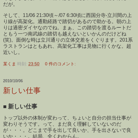
だが。
そして、11/06 21:30頃～/07 6:30頃に西国分寺-立川間の上
り線が高架化。通勤経路で踏切があるので助かる。朝の上
りは過密ダイヤなのでね。まぁ、この踏切を渡るルートだ
ともう一つ南武線の踏切も越えないといかんのだけどね
(笑)。面倒な時は立川通りの立体交差をくぐります。201系
ラストランはともあれ、高架化工事は見物に行くかな。超
近いし。
某くま
時刻:
23:50
0 件のコメント:
2010/10/06
新しい仕事
■
新しい仕事
トップ以外の体制が変わって、ちょいと自分の担当仕事が
変わりそうです。って、まだ良く理解していないのだ
が・・・。どこまで手を出して良いか、手を出さないで良
いか・・・。結局、全くわからん。