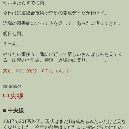
朝おきたらすでに雨。
今日は鉄道総合技術研究所の開放デイだが行けず。
近場の図書館にいって本を返して、あらたに借りてきた。
明日も雨。
うーん。
やりたい事多々。諏訪に行って新しいおんばしらを見てく
る。山梨の七里岩、棒道。近場の山登り。・・・。
某くま
時刻:
09:22
0 件のコメント:
2010/10/07
中央線
■
中央線
10/17で201系終了。現状はまだ1編成あるみたいだけど見な
くなりました。今年の前半はまだたまに特快で見かけたの