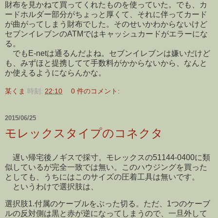
財布を見かねて買ってくれたものを使っていた。でも、カ
ードホルダー部分がちょっと厚くて、それに伴ってカード
が曲がってしまう財布でした。そのせいかわからないけど
セブンイレブンのATMではキャッシュカードがエラーにな
る。
でもE-netは通るんだよね。セブンイレブンは嫌いだけど
も、みずほと提携してて手数料がかからないから、なんと
か使えるようにならんかな。
某くま
時刻:
22:10
0 件のコメント:
2015/06/25
モレックスタイプのコネクタ
遅い帰宅後ノギスで採寸。モレックスの51144-0400に類
似しているが完全一致では無い。このハウジングを買った
としても、うちにはこのサイズの圧着工具は無いです。
というわけで選択肢は、
選択肢1.付属のケーブルをぶった切る。ただ、1つのケーブ
ルの反対側は黒と赤が逆になってしまうので、一旦外して