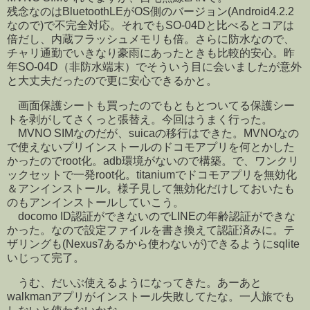
残念なのはBluetoothLEがOS側のバージョン(Android4.2.2
なので)で不完全対応。それでもSO-04Dと比べるとコアは
倍だし、内蔵フラッシュメモリも倍。さらに防水なので、
チャリ通勤でいきなり豪雨にあったときも比較的安心。昨
年SO-04D（非防水端末）でそういう目に会いましたが意外
と大丈夫だったので更に安心できるかと。
画面保護シートも買ったのでもともとついてる保護シー
トを剥がしてさくっと張替え。今回はうまく行った。
MVNO SIMなのだが、suicaの移行はできた。MVNOなの
で使えないプリインストールのドコモアプリを何とかした
かったのでroot化。adb環境がないので構築。で、ワンクリ
ックセットで一発root化。titaniumでドコモアプリを無効化
＆アンインストール。様子見して無効化だけしておいたも
のもアンインストールしていこう。
docomo ID認証ができないのでLINEの年齢認証ができな
かった。なので設定ファイルを書き換えて認証済みに。テ
ザリングも(Nexus7あるから使わないが)できるようにsqlite
いじって完了。
うむ、だいぶ使えるようになってきた。あーあと
walkmanアプリがインストール失敗してたな。一人旅でも