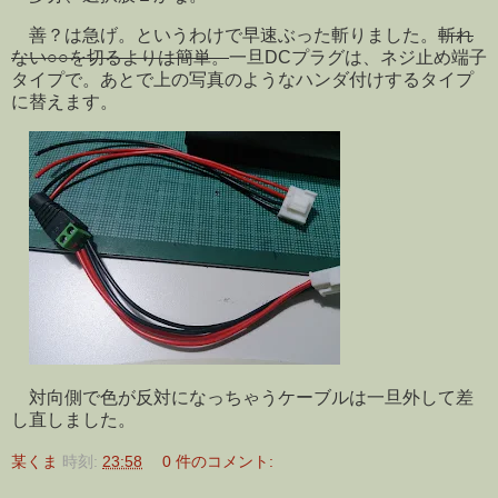
善？は急げ。というわけで早速ぶった斬りました。
斬れ
ない○○を切るよりは簡単。
一旦DCプラグは、ネジ止め端子
タイプで。あとで上の写真のようなハンダ付けするタイプ
に替えます。
対向側で色が反対になっちゃうケーブルは一旦外して差
し直しました。
某くま
時刻:
23:58
0 件のコメント: