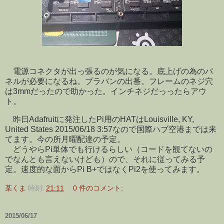
電源コネクタが出っ張るのが気になる。底上げの為のパ
ネルが必要になるね。プラバンの出番。フレームのネジ穴
は3mmだったので助かった。インチネジだっったらアウ
ト。
昨日Adafruitに発注したPi用のHATはLouisville, KY,
United States 2015/06/18 3:57なので国際ハブ空港までは来
てます。今の所月曜配達の予定。
どうやらPi単体でも行けるらしい（コードを観てないの
でなんとも言えないけども）ので、それに従ってみる予
定。速度的な面からPi B+ではなくPi2を使ってみます。
某くま
時刻:
21:11
0 件のコメント:
2015/06/17