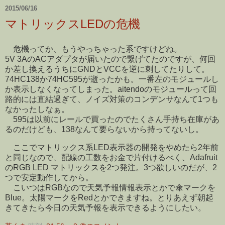
2015/06/16
マトリックスLEDの危機
危機ってか、もうやっちゃった系ですけどね。
5V 3AのACアダプタが届いたので繋げてたのですが、何回
か差し換えるうちにGNDとVCCを逆に刺してたりして。
74HC138か74HC595が逝ったかも。一番左のモジュールし
か表示しなくなってしまった。aitendoのモジュールって回
路的には直結過ぎて、ノイズ対策のコンデンサなんて1つも
なかったしなぁ。
595は以前にレールで買ったのでたくさん手持ち在庫があ
るのだけども、138なんて要らないから持ってないし。
ここでマトリックス系LED表示器の開発をやめたら2年前
と同じなので、配線の工数をお金で片付けるべく、Adafruit
のRGB LED マトリックスを2つ発注。3つ欲しいのだが、2
つで安定動作してから。
こいつはRGBなので天気予報情報表示とかで傘マークを
Blue。太陽マークをRedとかできますね。とりあえず朝起
きてきたら今日の天気予報を表示できるようにしたい。