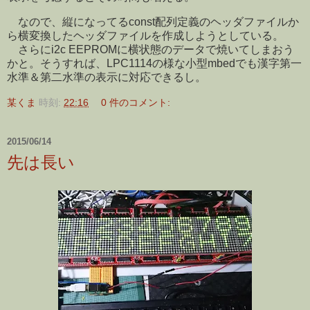
なので、縦になってるconst配列定義のヘッダファイルか
ら横変換したヘッダファイルを作成しようとしている。
さらにi2c EEPROMに横状態のデータで焼いてしまおう
かと。そうすれば、LPC1114の様な小型mbedでも漢字第一
水準＆第二水準の表示に対応できるし。
某くま
時刻:
22:16
0 件のコメント:
2015/06/14
先は長い