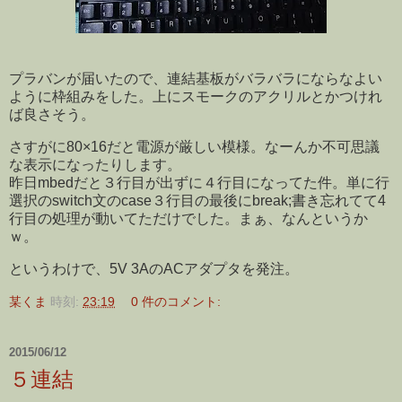
プラバンが届いたので、連結基板がバラバラにならなよい
ように枠組みをした。上にスモークのアクリルとかつけれ
ば良さそう。
さすがに80×16だと電源が厳しい模様。なーんか不可思議
な表示になったりします。
昨日mbedだと３行目が出ずに４行目になってた件。単に行
選択のswitch文のcase３行目の最後にbreak;書き忘れてて4
行目の処理が動いてただけでした。まぁ、なんというか
ｗ。
というわけで、5V 3AのACアダプタを発注。
某くま
時刻:
23:19
0 件のコメント:
2015/06/12
５連結