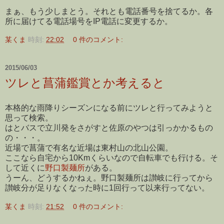
まぁ、もう少しまとう。それとも電話番号を捨てるか。各
所に届けてる電話場号をIP電話に変更するか。
某くま
時刻:
22:02
0 件のコメント:
2015/06/03
ツレと菖蒲鑑賞とか考えると
本格的な雨降りシーズンになる前にツレと行ってみようと
思って検索。
はとバスで立川発をさがすと佐原のやつは引っかかるもの
の・・・。
近場で菖蒲で有名な近場は東村山の北山公園。
ここなら自宅から10Kmくらいなので自転車でも行ける。そ
して近くに
野口製麺所
がある。
うーん、どうするかねぇ。野口製麺所は讃岐に行ってから
讃岐分が足りなくなった時に1回行って以来行ってない。
某くま
時刻:
21:52
0 件のコメント: