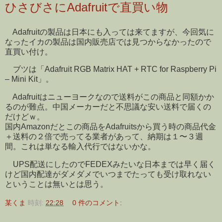
ひさびさにAdafruitで直買い物
Adafruitの製品は日本にも入っては来てますが、今回気に
なったイカの製品は国内販売店では見つからなかったので
直買い付け。
ブツは「Adafruit RGB Matrix HAT + RTC for Raspberry Pi
– Mini Kit」。
Adafruitはニューヨークなので送料がこの商品と同額かか
るのが難点。中国メーカーだと不思議な安い送料で届くの
だけどｗ。
国内Amazonだとこの商品をAdafruitsから買う時の商品代金
＋送料の２倍で売ってる業者があって、納期は１〜３週
間。これは単なる輸入代行ではないかな。
UPS配送にしたのでFEDEXみたいな日本までは早く届く
けど国内配達がダメダメでいつまでたっても受け取れない
ということは無いとは思う。
某くま
時刻:
22:28
0 件のコメント: