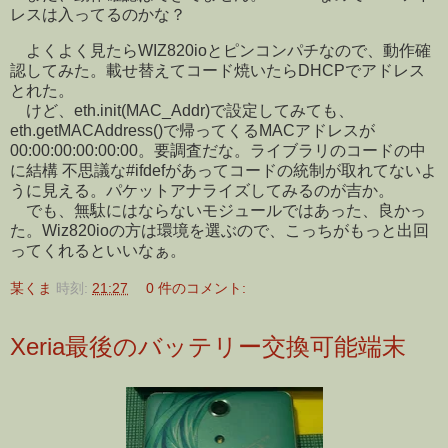
レスは入ってるのかな？
よくよく見たらWIZ820ioとピンコンパチなので、動作確
認してみた。載せ替えてコード焼いたらDHCPでアドレス
とれた。
けど、eth.init(MAC_Addr)で設定してみても、
eth.getMACAddress()で帰ってくるMACアドレスが
00:00:00:00:00:00。要調査だな。ライブラリのコードの中
に結構 不思議な#ifdefがあってコードの統制が取れてないよ
うに見える。パケットアナライズしてみるのが吉か。
でも、無駄にはならないモジュールではあった、良かっ
た。Wiz820ioの方は環境を選ぶので、こっちがもっと出回
ってくれるといいなぁ。
某くま
時刻:
21:27
0 件のコメント:
Xeria最後のバッテリー交換可能端末