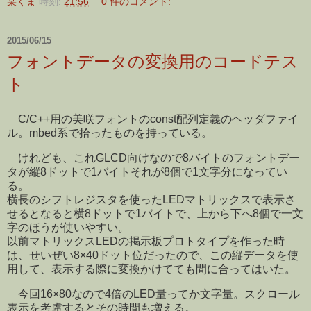
某くま
時刻:
21:56
0 件のコメント:
2015/06/15
フォントデータの変換用のコードテス
ト
C/C++用の美咲フォントのconst配列定義のヘッダファイ
ル。mbed系で拾ったものを持っている。
けれども、これGLCD向けなので8バイトのフォントデー
タが縦8ドットで1バイトそれが8個で1文字分になってい
る。
横長のシフトレジスタを使ったLEDマトリックスで表示さ
せるとなると横8ドットで1バイトで、上から下へ8個で一文
字のほうが使いやすい。
以前マトリックスLEDの掲示板プロトタイプを作った時
は、せいぜい8×40ドット位だったので、この縦データを使
用して、表示する際に変換かけてても間に合ってはいた。
今回16×80なので4倍のLED量ってか文字量。スクロール
表示を考慮するとその時間も増える。