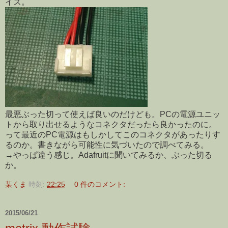
イズ。
最悪ぶった切って使えば良いのだけども。PCの電源ユニッ
トから取り出せるようなコネクタだったら良かったのに。
って最近のPC電源はもしかしてこのコネクタがあったりす
るのか。書きながら可能性に気づいたので調べてみる。
→やっぱ違う感じ。Adafruitに聞いてみるか、ぶった切る
か。
某くま
時刻:
22:25
0 件のコメント:
2015/06/21