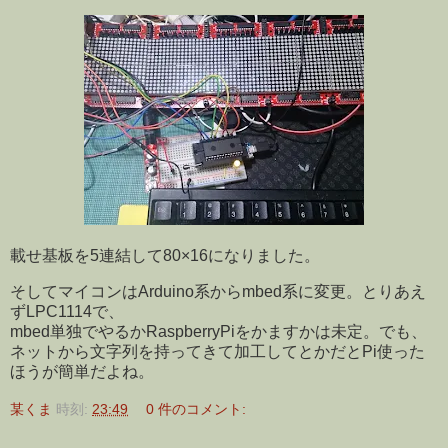
載せ基板を5連結して80×16になりました。
そしてマイコンはArduino系からmbed系に変更。とりあえ
ずLPC1114で、
mbed単独でやるかRaspberryPiをかますかは未定。でも、
ネットから文字列を持ってきて加工してとかだとPi使った
ほうが簡単だよね。
某くま
時刻:
23:49
0 件のコメント: