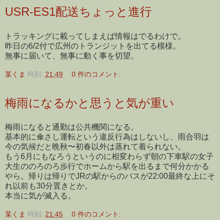
USR-ES1配送ちょっと進行
トラッキングに載ってしまえば情報はでるわけで。
昨日の6/2付で広州のトランジットを出てる模様。
無事に届いて、無事に動く事を切望。
某くま
時刻:
21:49
0 件のコメント:
梅雨になるかと思うと気が重い
梅雨になると通勤は公共機関になる。
基本的に傘さし運転という違反行為はしないし、雨合羽は
今の気候だと晩秋〜初春以外は蒸れて着られない。
もう6月にもなろうというのに相変わらず朝の下車駅の女子
大生ののろのろ歩行でホームから駅を出るまで何分かかる
やら。帰りは帰りでJRの駅からのバスが22:00最終な上にそ
れ以前も30分置きとか。
本当に気が滅入る。
某くま
時刻:
21:45
0 件のコメント: