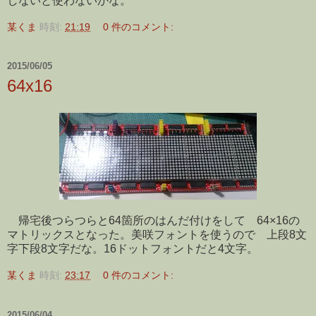
しないと使わないかな。
某くま
時刻:
21:19
0 件のコメント:
2015/06/05
64x16
帰宅後つらつらと64箇所のはんだ付けをして 64×16の
マトリックスとなった。美咲フォントを使うので 上段8文
字下段8文字だな。16ドットフォントだと4文字。
某くま
時刻:
23:17
0 件のコメント:
2015/06/04