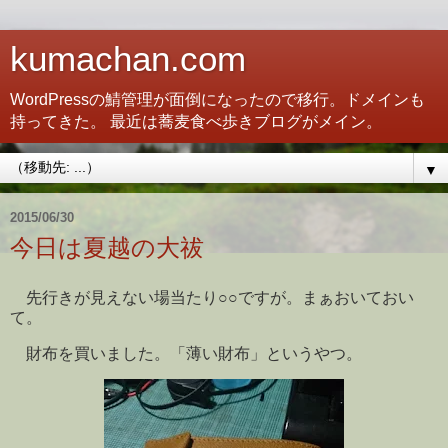
kumachan.com
WordPressの鯖管理が面倒になったので移行。ドメインも
持ってきた。 最近は蕎麦食べ歩きブログがメイン。
▼
2015/06/30
今日は夏越の大祓
先行きが見えない場当たり○○ですが。まぁおいておい
て。
財布を買いました。「薄い財布」というやつ。