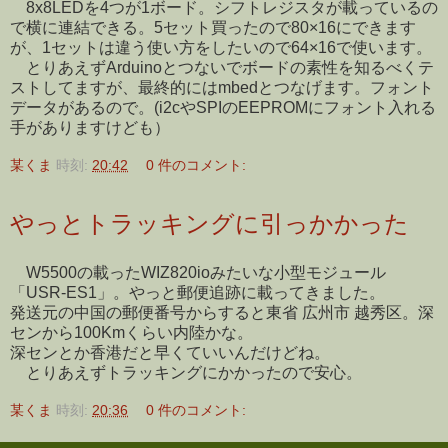
8x8LEDを4つが1ボード。シフトレジスタが載っているの
で横に連結できる。5セット買ったので80×16にできます
が、1セットは違う使い方をしたいので64×16で使います。
とりあえずArduinoとつないでボードの素性を知るべくテ
ストしてますが、最終的にはmbedとつなげます。フォント
データがあるので。(i2cやSPIのEEPROMにフォント入れる
手がありますけども）
某くま
時刻:
20:42
0 件のコメント:
やっとトラッキングに引っかかった
W5500の載ったWIZ820ioみたいな小型モジュール
「USR-ES1」。やっと郵便追跡に載ってきました。
発送元の中国の郵便番号からすると東省 広州市 越秀区。深
センから100Kmくらい内陸かな。
深センとか香港だと早くていいんだけどね。
とりあえずトラッキングにかかったので安心。
某くま
時刻:
20:36
0 件のコメント: