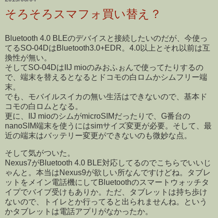
そろそろスマフォ買い替え？
Bluetooth 4.0 BLEのデバイスと接続したいのだが、今使っ
てるSO-04DはBluetooth3.0+EDR。4.0以上とそれ以前は互
換性が無い。
そしてSO-04DはIIJ mioのみおふぉんで使ってたりするの
で、端末を替えるとなるとドコモの白ロムかシムフリー端
末。
でも、モバイルスイカの無い生活はできないので、基本ド
コモの白ロムとなる。
更に、IIJ mioのシムがmicroSIMだったりで、G番台の
nanoSIM端末を使うにはsimサイズ変更が必要。そして、最
近の端末はバッテリー変更ができないのも微妙な点。
そして気がついた。
Nexus7がBluetooth 4.0 BLE対応してるのでこちらでいいじ
ゃんと。本当はNexus9が欲しい所なんですけどね。タブレ
ットをメイン電話機にしてBluetoothのスマートウォッチタ
イプでバイブ受けもありか。ただ、タブレットは持ち歩け
ないので、トイレとか行ってると出られませんね。という
かタブレットは電話アプリがなかったか。