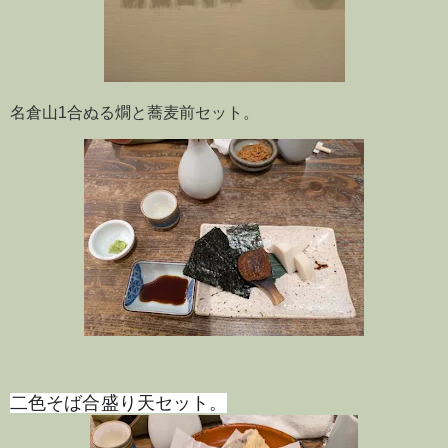
名倉山1合ぬる燗と蕎麦前セット。
二色そば合盛り天セット。