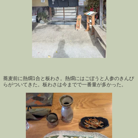
蕎麦前に熱燗1合と板わさ。熱燗にはごぼうと人参のきんぴ
らがついてきた。板わさは今までで一番量が多かった。