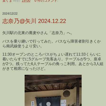
某くま
時刻:
19:00
0 件のコメント:
2024/12/22
志奈乃@矢川 2024.12.22
矢川駅の北東の蕎麦やさん「志奈乃」へ。
バスを乗り継いで行ってみた。バスなら障害者割引きくか
ら南武線使うより安い。
11:30オープンのところバスがちょい遅れて11:33くらいに
着いたらすでに5グループ先客あり。テーブルが5つ、座卓
が2つ。残ってた6人テーブルの角っこ利用。あとから3人組
がきて相席になったけど。