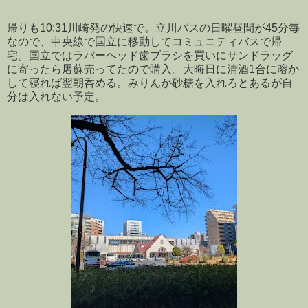
帰りも10:31川崎発の快速で。立川バスの日曜昼間が45分毎
なので、中央線で国立に移動してコミュニティバスで帰
宅。国立ではラバーヘッド歯ブラシを買いにサンドラッグ
に寄ったら屠蘇売ってたので購入。大晦日に清酒1合に溶か
して寝れば翌朝呑める。みりんか砂糖を入れろとあるが自
分は入れない予定。