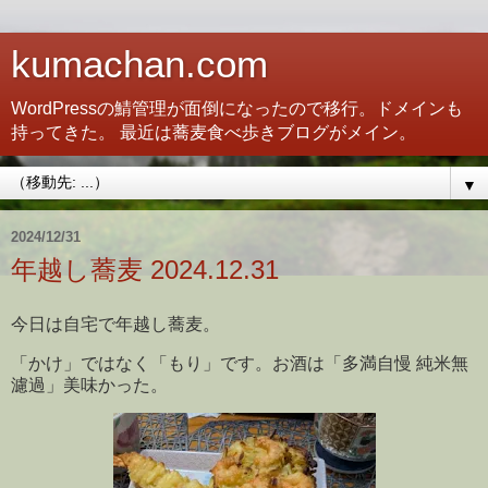
kumachan.com
WordPressの鯖管理が面倒になったので移行。ドメインも
持ってきた。 最近は蕎麦食べ歩きブログがメイン。
▼
2024/12/31
年越し蕎麦 2024.12.31
今日は自宅で年越し蕎麦。
「かけ」ではなく「もり」です。お酒は「多満自慢 純米無
濾過」美味かった。