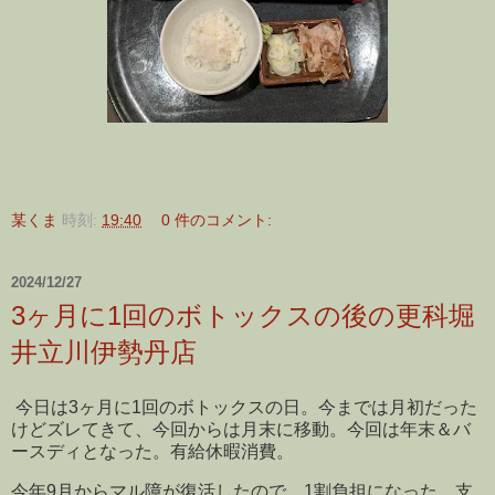
某くま
時刻:
19:40
0 件のコメント:
2024/12/27
3ヶ月に1回のボトックスの後の更科堀
井立川伊勢丹店
今日は3ヶ月に1回のボトックスの日。今までは月初だった
けどズレてきて、今回からは月末に移動。今回は年末＆バ
ースディとなった。有給休暇消費。
今年9月からマル障が復活したので、1割負担になった。支