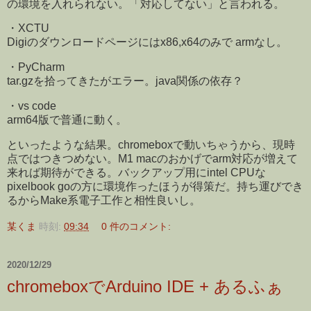
の環境を入れられない。「対応してない」と言われる。
・XCTU
Digiのダウンロードページにはx86,x64のみで armなし。
・PyCharm
tar.gzを拾ってきたがエラー。java関係の依存？
・vs code
arm64版で普通に動く。
といったような結果。chromeboxで動いちゃうから、現時
点ではつきつめない。M1 macのおかげでarm対応が増えて
来れば期待ができる。バックアップ用にintel CPUな
pixelbook goの方に環境作ったほうが得策だ。持ち運びでき
るからMake系電子工作と相性良いし。
某くま
時刻:
09:34
0 件のコメント:
2020/12/29
chromeboxでArduino IDE + あるふぁ