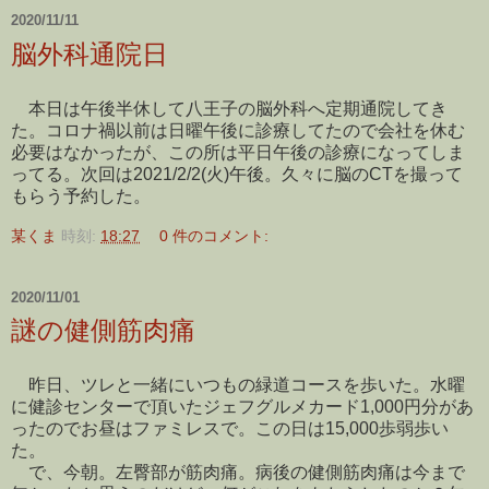
2020/11/11
脳外科通院日
本日は午後半休して八王子の脳外科へ定期通院してき
た。コロナ禍以前は日曜午後に診療してたので会社を休む
必要はなかったが、この所は平日午後の診療になってしま
ってる。次回は2021/2/2(火)午後。久々に脳のCTを撮って
もらう予約した。
某くま
時刻:
18:27
0 件のコメント:
2020/11/01
謎の健側筋肉痛
昨日、ツレと一緒にいつもの緑道コースを歩いた。水曜
に健診センターで頂いたジェフグルメカード1,000円分があ
ったのでお昼はファミレスで。この日は15,000歩弱歩い
た。
で、今朝。左臀部が筋肉痛。病後の健側筋肉痛は今まで