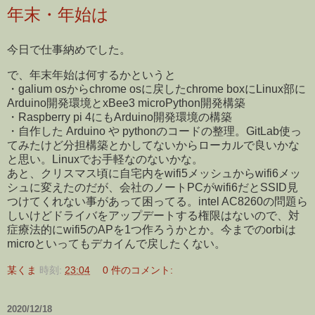
年末・年始は
今日で仕事納めでした。
で、年末年始は何するかというと
・galium osからchrome osに戻したchrome boxにLinux部に
Arduino開発環境とxBee3 microPython開発構築
・Raspberry pi 4にもArduino開発環境の構築
・自作した Arduino や pythonのコードの整理。GitLab使っ
てみたけど分担構築とかしてないからローカルで良いかな
と思い。Linuxでお手軽なのないかな。
あと、クリスマス頃に自宅内をwifi5メッシュからwifi6メッ
シュに変えたのだが、会社のノートPCがwifi6だとSSID見
つけてくれない事があって困ってる。intel AC8260の問題ら
しいけどドライバをアップデートする権限はないので、対
症療法的にwifi5のAPを1つ作ろうかとか。今までのorbiは
microといってもデカイんで戻したくない。
某くま
時刻:
23:04
0 件のコメント:
2020/12/18