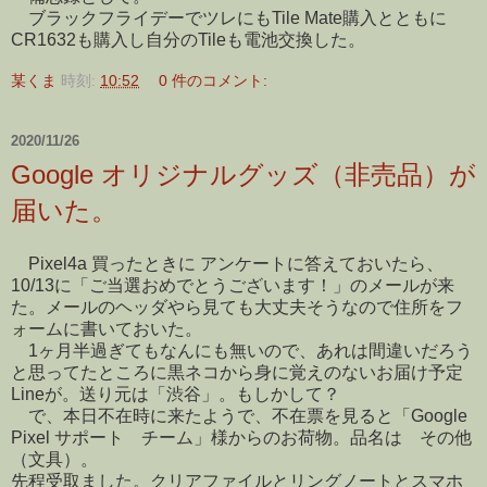
ブラックフライデーでツレにもTile Mate購入とともに
CR1632も購入し自分のTileも電池交換した。
某くま
時刻:
10:52
0 件のコメント:
2020/11/26
Google オリジナルグッズ（非売品）が
届いた。
Pixel4a 買ったときに アンケートに答えておいたら、
10/13に「ご当選おめでとうございます！」のメールが来
た。メールのヘッダやら見ても大丈夫そうなので住所をフ
ォームに書いておいた。
1ヶ月半過ぎてもなんにも無いので、あれは間違いだろう
と思ってたところに黒ネコから身に覚えのないお届け予定
Lineが。送り元は「渋谷」。もしかして？
で、本日不在時に来たようで、不在票を見ると「Google
Pixel サポート チーム」様からのお荷物。品名は その他
（文具）。
先程受取ました。クリアファイルとリングノートとスマホ