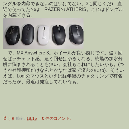
ングルを内蔵できないのはいけてない。3も同じくだ) 直
近で使ってたのは RAZERの ATHERIS。これはドングル
を内蔵できる。
で、MX Anywhere 3。ホイールが良い感じです。遅く回
せばラチェット感。速く回せばゆるくなる。樹脂の加水分
解に悩まされることも無い。会社もこれにしたいかも。(つ
うか社印押印だけなんとかなれば家で済むのにね)。そうい
えば、Logiのマウスといえば経年後のチャタリングで有名
だったが、最近は発症してないなぁ。
某くま
時刻:
18:15
0 件のコメント: