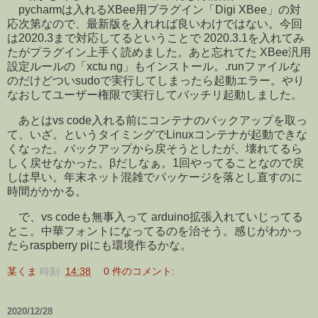
pycharmは入れるXBee用プラグイン「Digi XBee」の対
応次第なので、最新版を入れれば良いわけではない。今回
は2020.3まで対応してるということで 2020.3.1を入れてみ
たがプラグイン上手く読めました。あと忘れてた XBee汎用
設定ルールの「xctu ng」もインストール。.runファイルな
のだけどついsudoで実行してしまったら起動エラー。やり
なおしてユーザー権限で実行してバッチリ起動しました。
あとはvs code入れる前にコンテナのバックアップを取っ
て、いざ。というタイミングでLinuxコンテナが起動できな
くなった。バックアップから戻そうとしたが、壊れてるら
しく戻せなかった。βだしなぁ。1回やってることなので戻
しは早い。年末ネット混雑でパッケージを落とし直すのに
時間がかかる。
で、vs codeも無事入って arduino拡張入れていじってる
とこ。中華フォントになってるのを治そう。感じがわかっ
たらraspberry piにも環境作るかな。
某くま
時刻:
14:38
0 件のコメント:
2020/12/28