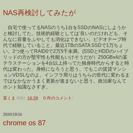
NAS再検討してみたが
自宅で使ってるNASのうち1台をSSDのNASにしようか
と検討してた。技術的経験としては’良いのだけれども、そ
んなに容量をふやしても消化はできない。ビデオテープ時
代で経験していること。最近1TBのSATA SSDで1万ちょ
い。2つ使ってRAID0で2万5千未満。(SSDとHDDのハイブ
リッドの方が堅牢性も性能もいけそうだが）250GBx4の某
テラステーションを4台以上持ってた独身時代からすると時
代は変わった。身軽になろうと思う。でもこの賃貸マンシ
ョンVDSLなのよ。インフラ周りはうちらの世代に変わるま
ではなかなかうまく更新が進まないと思う。政治家なんて
ホント知識なさすぎ。
某くま
時刻:
16:28
0 件のコメント:
2020/10/16
chrome os 87