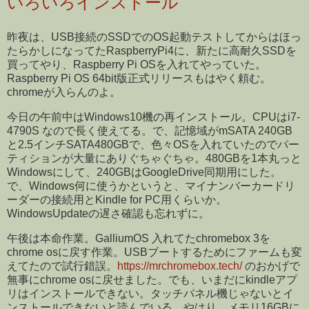
いろいろインストール
昨夜は、USB接続のSSDでのOS起動テストしてからはほっ
たらかしになってたRaspberryPi4に、新たに高耐久SSDを
買ってやり、Raspberry Pi OSを入れてやっていた。
Raspberry Pi OS 64bit版正式リリースもはやく頼む。
chromeが入らんのよ。
今日の午前中はWindows10機の再インストール。CPUはi7-
4790S なので長く使えてる。で、記憶域がmSATA 240GB
と2.5インチSATA480GBで、色々OSを入れていたのでパー
ティションが大量にありぐちゃぐちゃ。480GBを1本丸っと
Windowsにして、240GBはGoogleDrive同期用にした。
で、Windows何に使うかというと、マイナンバーカードリ
ーダーの接続用とKindle for PC用くらいか。
WindowsUpdateの遅さ確認も忘れずに。
午後は本命作業。GalliumOS 入れてたchromebox 3を
chrome osに戻す作業。USBブートするためにファームも変
えてたので試行錯誤。
https://mrchromebox.tech/
のおかげで
無事にchrome osに戻せました。でも、いまだにkindleアプ
リはインストールできない。タッチパネル機じゃないとイ
ンストールできないと読んでいる。やはり、メモリ16GBに