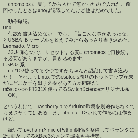
chromo os に戻してから入れて無かったので入れた。前
回やったときはunoは認識してたけど他はだめでした。
動作確認。
uno
何故か書き込めない。でも、「昔こんな事があったな」
とUSBA−B ケーブルを変えてみたらあっさり書き込めた。
Leonardo, Micro
32U4系なので、リセットする度にchromeosで再接続す
る必要がありますが、書き込めます。
ESP32 系
cp2102使ってるやつですがちゃんと認識して書き込め
た！ それよりLinux でのesptools周りのセットアップが未
だにどこか手を出す必要がある方が問題だ。
m5stick-cやFT231X 使ってるSwitchScienceオリジナル系
OK。
というわけで、raspberry piでArduino環境を別途作らなくて
も良さそうではある。ま、ubuntu LTSいれて作るには作る
けど。
続いて pycharmとmicroPython関係を整備してベランダに
2つ動かしてるXBee3のメンテ環境も再構築。