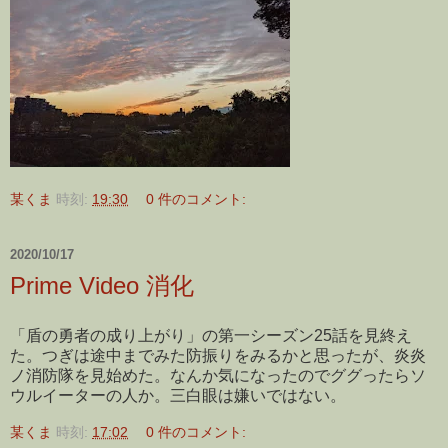
某くま
時刻:
19:30
0 件のコメント:
2020/10/17
Prime Video 消化
「盾の勇者の成り上がり」の第一シーズン25話を見終え
た。つぎは途中までみた防振りをみるかと思ったが、炎炎
ノ消防隊を見始めた。なんか気になったのでググったらソ
ウルイーターの人か。三白眼は嫌いではない。
某くま
時刻:
17:02
0 件のコメント: