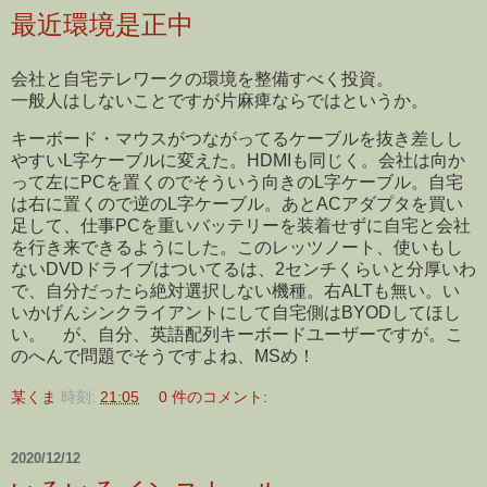
最近環境是正中
会社と自宅テレワークの環境を整備すべく投資。
一般人はしないことですが片麻痺ならではというか。
キーボード・マウスがつながってるケーブルを抜き差しし
やすいL字ケーブルに変えた。HDMIも同じく。会社は向か
って左にPCを置くのでそういう向きのL字ケーブル。自宅
は右に置くので逆のL字ケーブル。あとACアダプタを買い
足して、仕事PCを重いバッテリーを装着せずに自宅と会社
を行き来できるようにした。このレッツノート、使いもし
ないDVDドライブはついてるは、2センチくらいと分厚いわ
で、自分だったら絶対選択しない機種。右ALTも無い。い
いかげんシンクライアントにして自宅側はBYODしてほし
い。 が、自分、英語配列キーボードユーザーですが。こ
のへんで問題でそうですよね、MSめ！
某くま
時刻:
21:05
0 件のコメント:
2020/12/12