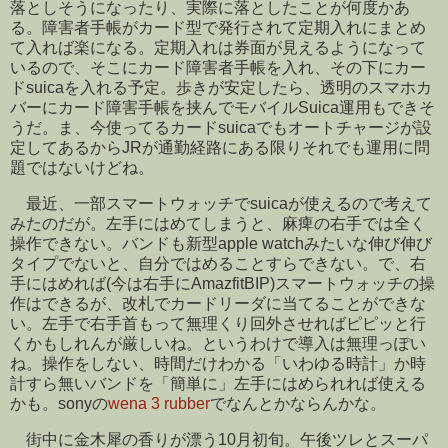
落としそうになったり、実際に落としたことが何度かあ
る。障害者手帳がカード型で発行されて定期入れにまとめ
て入れば楽になる。定期入れは券面が見えるようになって
いるので、そこにカード障害者手帳を入れ、その下にカー
ドsuicaを入れる予定。歩きが安定したら、透明のスマホカ
バーにカード障害手帳を挟んでモバイルSuica運用もできそ
うだ。ま、今使ってるカードsuicaでもオートチャージが設
定してあるからJRが通勤経路にある限りそれでも運用に問
題ではないけどね。
最近、一部スマートウォッチでsuicaが使えるので考えて
みたのだが。左手にはめてしまうと、麻痺の右手では全く
操作できない。バンドも新型apple watchみたいな伸び伸び
タイプでないと、自分ではめることすらできない。で、右
手にはめれば(今は右手にAmazfitBIP)スマートウォッチの操
作はできるが、改札でカードリーダに当てることができな
い。左手で右手首もって無理くり回外させればピピッと行
くかもしれんが厳しいね。というわけで導入は無理っぽい
ね。操作をしない、時間だけわかる「いわゆる時計」か時
計すら無いバンドを「簡単に」左手にはめられれば使える
かも。sonyの
wena 3 rubber
でなんとかならんかな。
街中に金木犀の香りが漂う10月初旬。午後ツレとスーパ