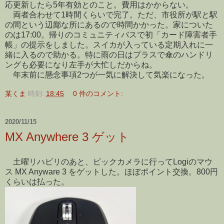
応更新したら5年有効とのこと。費用はかからない。
両者合わせて1時間くらいで完了。ただ、市役所が駅と駅
の間という辺鄙な所にあるので時間かかった。家についた
のは17:00。帰りのコミュニティバスで初「カード障害者手
帳」の提示をしました。スイカが入っている定期入れに一
緒に入るので助かる。特に雨の日はプラスで傘のハンドリ
ングも必要になり左手が大忙しだからね。
年末前に懸念事項2つが一気に解決して気楽になった。
某くま
時刻:
18:45
0 件のコメント:
2020/11/15
MX Anywhere 3 ゲット
土曜リハビリのあと、ビックカメラに行ってLogiのマウ
ス MX Anyware 3 をゲットした。ほぼポイント交換。800円
くらいは払った。