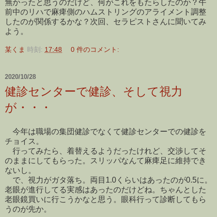
無かったと思うのだけど、何がこれをもたらしたのか？午
前中のリハで麻痺側のハムストリングのアライメント調整
したのが関係するかな？次回、セラピストさんに聞いてみ
よう。
某くま
時刻:
17:48
0 件のコメント:
2020/10/28
健診センターで健診、そして視力
が・・・
今年は職場の集団健診でなくて健診センターでの健診を
チョイス。
行ってみたら、着替えるようだったけれど、交渉してそ
のままにしてもらった。スリッパなんて麻痺足に維持でき
ないし。
で、視力がガタ落ち。両目1.0くらいはあったのが0.5に。
老眼が進行してる実感はあったのだけどね。ちゃんとした
老眼鏡買いに行こうかなと思う。眼科行って診断してもら
うのが先か。