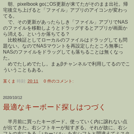
朝、pixelbook goにOS更新が来てたがそのまま出社。帰
宅後立ち上げると「ファイル」アプリのアイコンが変わっ
てる。
で、その更新があったらしき「ファイル」アプリでNAS
のファイルを移動しようとドラッグするとアプリが画面か
ら消える。というか落ちてる？
比較検証としてローカルのファイルはドラッグしても問
題ない。なのでNASマウントを再設定したところ無事に
NASのファイルをドラッグしても落ちることは無くなっ
た。
めでたしめでたし。まぁβチャンネルで利用してるのでこ
ういうこともある。
某くま
時刻:
20:11
0 件のコメント:
2020/10/12
最適なキーボード探しはつづく
半月前に買ったキーボード。使っていく内に譲れない点
が出てきた。右シフトキーが短すぎる。それが故に、右シ
フトの右にある「↑カーソル」を右シフトと間違えてミスタ