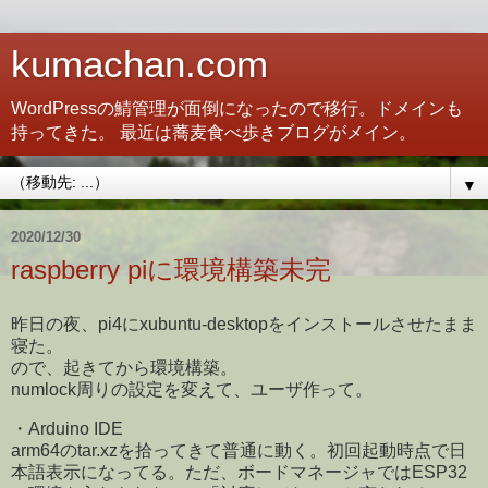
kumachan.com
WordPressの鯖管理が面倒になったので移行。ドメインも
持ってきた。 最近は蕎麦食べ歩きブログがメイン。
▼
2020/12/30
raspberry piに環境構築未完
昨日の夜、pi4にxubuntu-desktopをインストールさせたまま
寝た。
ので、起きてから環境構築。
numlock周りの設定を変えて、ユーザ作って。
・Arduino IDE
arm64のtar.xzを拾ってきて普通に動く。初回起動時点で日
本語表示になってる。ただ、ボードマネージャではESP32