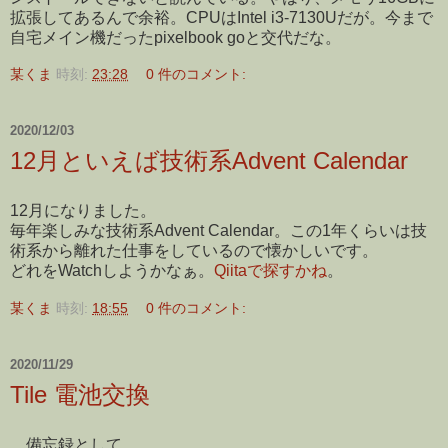
拡張してあるんで余裕。CPUはIntel i3-7130Uだが。今まで
自宅メイン機だったpixelbook goと交代だな。
某くま
時刻:
23:28
0 件のコメント:
2020/12/03
12月といえば技術系Advent Calendar
12月になりました。
毎年楽しみな技術系Advent Calendar。この1年くらいは技
術系から離れた仕事をしているので懐かしいです。
どれをWatchしようかなぁ。
Qiitaで探すかね
。
某くま
時刻:
18:55
0 件のコメント:
2020/11/29
Tile 電池交換
備忘録として。