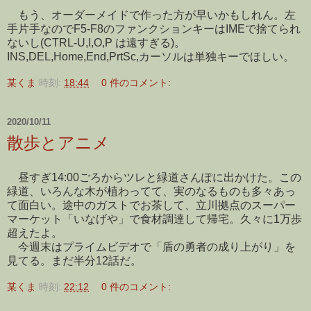
もう、オーダーメイドで作った方が早いかもしれん。左
手片手なのでF5-F8のファンクションキーはIMEで捨てられ
ないし(CTRL-U,I,O,P は遠すぎる)。
INS,DEL,Home,End,PrtSc,カーソルは単独キーでほしい。
某くま
時刻:
18:44
0 件のコメント:
2020/10/11
散歩とアニメ
昼すぎ14:00ごろからツレと緑道さんぽに出かけた。この
緑道、いろんな木が植わってて、実のなるものも多々あっ
て面白い。途中のガストでお茶して、立川拠点のスーパー
マーケット「いなげや」で食材調達して帰宅。久々に1万歩
超えたよ。
今週末はプライムビデオで「盾の勇者の成り上がり」を
見てる。まだ半分12話だ。
某くま
時刻:
22:12
0 件のコメント: