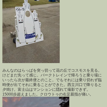
みんなのはらっぱを突っ切って花の丘でコスモスを見る。
けどまだ先って感じ。パークトレインで帰ろうと乗り場に
いったら次が最終便とのこと。でもそれには乗り切れず臨
時便が出てそれに乗ることができた。西立川口で降りると
夕焼け。富士山はマンションに隠れて撮影できず。
15000歩超えました。クロウトゥの右足親指が痛い。