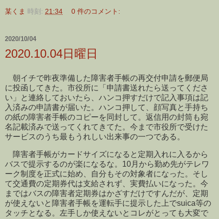
某くま
時刻:
21:34
0 件のコメント:
2020/10/04
2020.10.04日曜日
朝イチで昨夜準備した障害者手帳の再交付申請を郵便局
に投函してきた。市役所に「申請書送れたら送ってくださ
い」と連絡しておいたら、ハンコ押すだけで記入事項は記
入済みの申請書が届いた。ハンコ押して、顔写真と手持ち
の紙の障害者手帳のコピーを同封して。返信用の封筒も宛
名記載済みで送ってくれてきてた。今まで市役所で受けた
サービスのうち最もうれしい出来事の一つである。
障害者手帳がカードサイズになると定期入れに入るから
バスで提示するのが楽になるな。10月から勤め先がテレワ
ーク制度を正式に始め、自分もその対象者になった。そし
て交通費の定期券代は支給されず、実費払いになった。今
まではバスの障害者定期券はかざすだけですんだが、定期
が使えないと障害者手帳を運転手に提示した上でsuica等の
タッチとなる。左手しか使えないとコレがとっても大変で