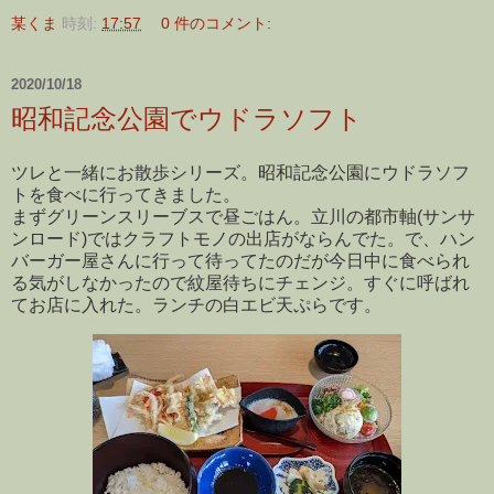
某くま
時刻:
17:57
0 件のコメント:
2020/10/18
昭和記念公園でウドラソフト
ツレと一緒にお散歩シリーズ。昭和記念公園にウドラソフ
トを食べに行ってきました。
まずグリーンスリーブスで昼ごはん。立川の都市軸(サンサ
ンロード)ではクラフトモノの出店がならんでた。で、ハン
バーガー屋さんに行って待ってたのだが今日中に食べられ
る気がしなかったので紋屋待ちにチェンジ。すぐに呼ばれ
てお店に入れた。ランチの白エビ天ぷらです。