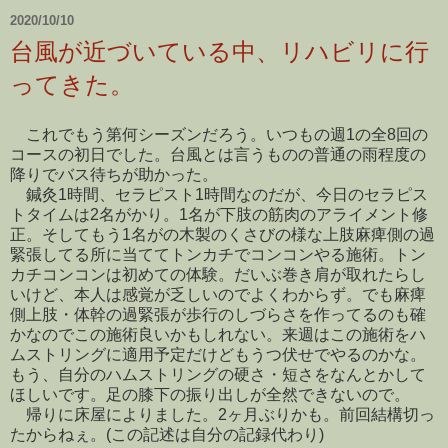
2020/10/10
台風が近づいている中、リハビリに行
ってきた。
これでもう第何シーズンだろう。いつもの週1の全8回の
コースの初日でした。台風とは言うものの普通の雨程度の
降りでバス待ちが助かった。
鍼灸1時間、セラピスト1時間なのだが、今日のセラピス
トタイムは2名がかり。1名が下肢の筋肉のアライメント修
正。そしてもう1名がの木製のくさびの様な上肢麻痺側の過
緊張してる所に当ててトンカチでコンコンやる施術。トン
カチコンコンは初めての体験。だいぶ巻き肩が取れたらし
いけど、本人は感覚が乏しいのでよくわからず。でも麻痺
側上肢・体幹の過緊張が歩行のしづらさを作ってるのも確
かなのでこの施術良いかもしれない。来週はこの施術をハ
ムストリングに適用予定だけどもうつ伏せでやるのかな。
もう、自分のハムストリングの硬さ・短さをなんとかして
ほしいです。足の膝下の振り出しが全然できないので。
帰りに床屋によりました。2ヶ月ぶりかも。前回結構切っ
たからねぇ。(この記述は自分の記録代わり)