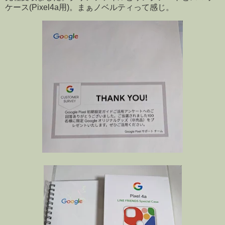
ケース(Pixel4a用)。まぁノベルティって感じ。