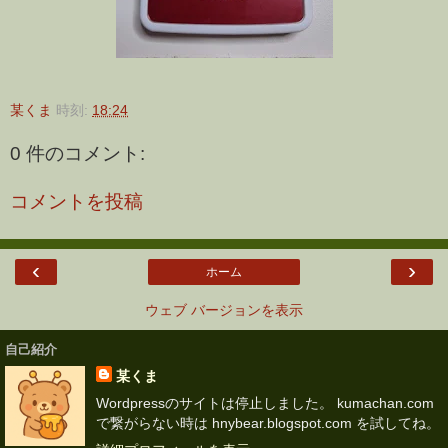
某くま
時刻:
18:24
0 件のコメント:
コメントを投稿
‹
›
ホーム
ウェブ バージョンを表示
自己紹介
某くま
Wordpressのサイトは停止しました。 kumachan.com
で繋がらない時は hnybear.blogspot.com を試してね。