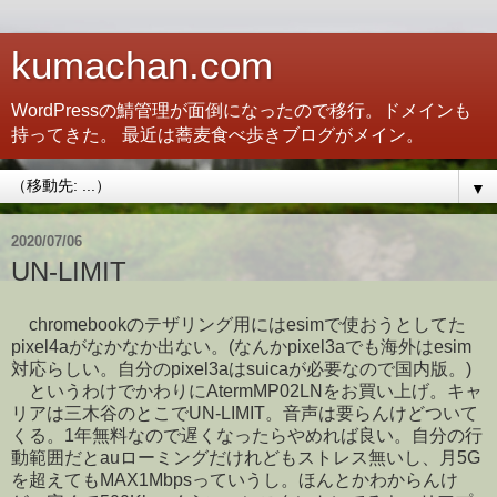
kumachan.com
WordPressの鯖管理が面倒になったので移行。ドメインも
持ってきた。 最近は蕎麦食べ歩きブログがメイン。
▼
2020/07/06
UN-LIMIT
chromebookのテザリング用にはesimで使おうとしてた
pixel4aがなかなか出ない。(なんかpixel3aでも海外はesim
対応らしい。自分のpixel3aはsuicaが必要なので国内版。)
というわけでかわりにAtermMP02LNをお買い上げ。キャ
リアは三木谷のとこでUN-LIMIT。音声は要らんけどついて
くる。1年無料なので遅くなったらやめれば良い。自分の行
動範囲だとauローミングだけれどもストレス無いし、月5G
を超えてもMAX1Mbpsっていうし。ほんとかわからんけ