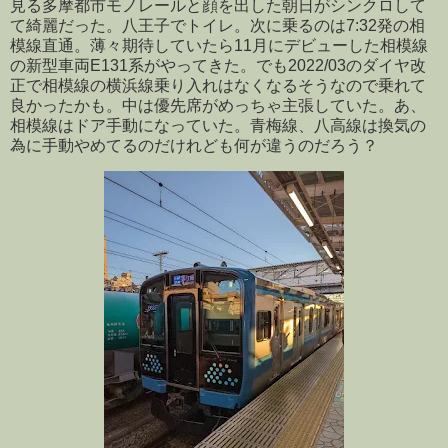
見る多摩都市モノレールと顔を出した朝日がシンクロして
て綺麗だった。八王子でトイレ。次に乗るのは7:32発の相
模線直通。薄々期待していたら11月にデビューした相模線
の新型車両E131系がやってきた。でも2022/03のダイヤ改
正で相模線の横浜線乗り入れはなくなるそうなので乗れて
良かったかも。中は優先席がめっちゃ主張していた。あ、
相模線はドア手動になっていた。青梅線、八高線は換気の
為に手動やめてるのだけれども何が違うのだろう？