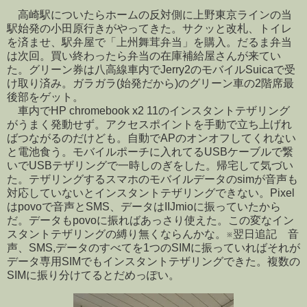
高崎駅についたらホームの反対側に上野東京ラインの当
駅始発の小田原行きがやってきた。サクッと改札、トイレ
を済ませ、駅弁屋で「上州舞茸弁当」を購入。だるま弁当
は次回。買い終わったら弁当の在庫補給屋さんが来てい
た。グリーン券は八高線車内でJerry2のモバイルSuicaで受
け取り済み。ガラガラ(始発だから)のグリーン車の2階席最
後部をゲット。
車内でHP chromebook x2 11のインスタントテザリング
がうまく発動せず。アクセスポイントを手動で立ち上げれ
ばつながるのだけども。自動でAPのオンオフしてくれない
と電池食う。モバイルポーチに入れてるUSBケーブルで繋
いでUSBテザリングで一時しのぎをした。帰宅して気づい
た。テザリングするスマホのモバイルデータのsimが音声も
対応していないとインスタントテザリングできない。Pixel
はpovoで音声とSMS、データはIIJmioに振っていたから
だ。データもpovoに振ればあっさり使えた。この変なイン
スタントテザリングの縛り無くならんかな。※翌日追記 音
声、SMS,データのすべてを1つのSIMに振っていればそれが
データ専用SIMでもインスタントテザリングできた。複数の
SIMに振り分けてるとだめっぽい。