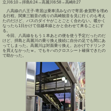
立川6:10→拝島6:24→高麗川6:58→高崎8:27
八高線の八王子-寄居は乗車済みなので寄居-倉賀野を埋め
る行程。関東三観音の残りの高崎観音を見に行くのも考え
たのだけど、バスのダイヤがことごとく合わない。暖かく
なったら1日かけて信越本線とかと合わせて来ることにす
る。
今回、八高線をもう１本あとの便を使う予定だったのだ
けど、拝島と高麗川の乗り換え接続に自分の足でも間にあ
ってしまった。高麗川は対面乗り換え。おかげでドリンク
を買えなかったｗ。でもキハのクロスシート確保できたの
で助かった。