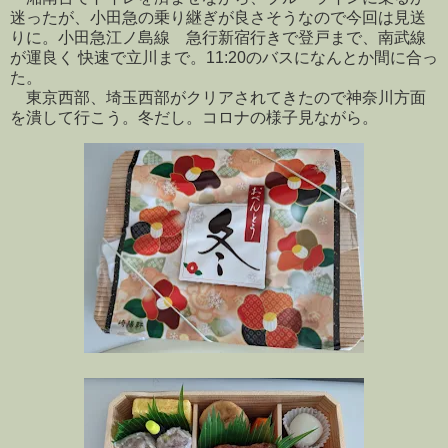
迷ったが、小田急の乗り継ぎが良さそうなので今回は見送
りに。小田急江ノ島線 急行新宿行きで登戸まで、南武線
が運良く 快速で立川まで。11:20のバスになんとか間に合っ
た。
東京西部、埼玉西部がクリアされてきたので神奈川方面
を潰して行こう。冬だし。コロナの様子見ながら。