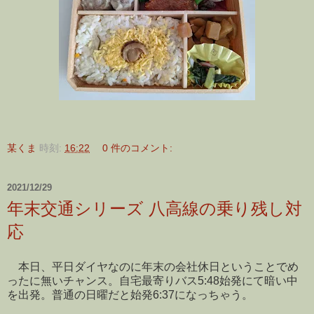
某くま
時刻:
16:22
0 件のコメント:
2021/12/29
年末交通シリーズ 八高線の乗り残し対
応
本日、平日ダイヤなのに年末の会社休日ということでめ
ったに無いチャンス。自宅最寄りバス5:48始発にて暗い中
を出発。普通の日曜だと始発6:37になっちゃう。