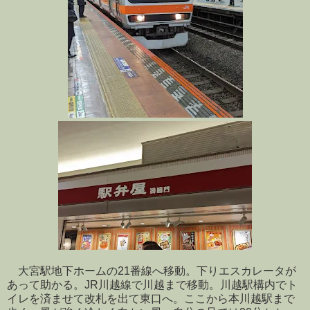
大宮駅地下ホームの21番線へ移動。下りエスカレータが
あって助かる。JR川越線で川越まで移動。川越駅構内でト
イレを済ませて改札を出て東口へ。ここから本川越駅まで