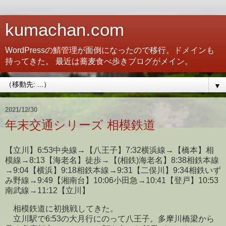
kumachan.com
WordPressの鯖管理が面倒になったので移行。ドメインも
持ってきた。 最近は蕎麦食べ歩きブログがメイン。
▼
2021/12/30
年末交通シリーズ 相模鉄道
【立川】6:53中央線→【八王子】7:32横浜線→【橋本】相
模線→8:13【海老名】徒歩→【(相鉄)海老名】8:38相鉄本線
→9:04【横浜】9:18相鉄本線→9:31【二俣川】9:34相鉄いず
み野線→9:49【湘南台】10:06小田急→10:41【登戸】10:53
南武線→11:12【立川】
相模鉄道に初挑戦してきた。
立川駅で6:53の大月行にのって八王子。多摩川橋梁から