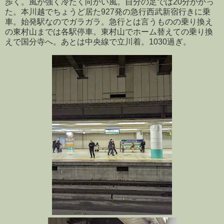
歩く。風が強く冷たく向かい風。自分の足では20分かかっ
た。本川越でちょうど居た927発の急行西武新宿行きに乗
車。始発駅なのでガラガラ。急行とは言うものの乗り換え
の東村山までは各駅停車。東村山でホーム替えての乗り換
えで国分寺へ。あとは中央線で立川着。1030過ぎ。