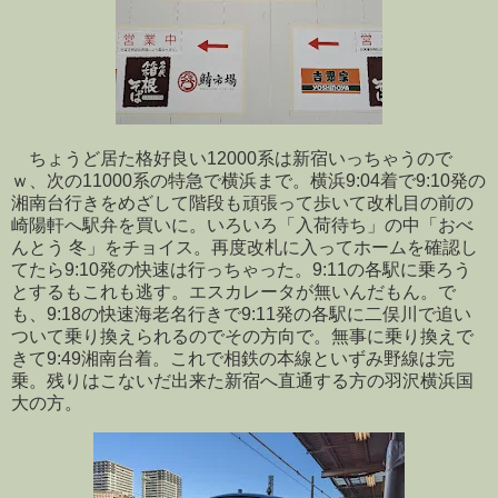
ちょうど居た格好良い12000系は新宿いっちゃうので
ｗ、次の11000系の特急で横浜まで。横浜9:04着で9:10発の
湘南台行きをめざして階段も頑張って歩いて改札目の前の
崎陽軒へ駅弁を買いに。いろいろ「入荷待ち」の中「おべ
んとう 冬」をチョイス。再度改札に入ってホームを確認し
てたら9:10発の快速は行っちゃった。9:11の各駅に乗ろう
とするもこれも逃す。エスカレータが無いんだもん。で
も、9:18の快速海老名行きで9:11発の各駅に二俣川で追い
ついて乗り換えられるのでその方向で。無事に乗り換えで
きて9:49湘南台着。これで相鉄の本線といずみ野線は完
乗。残りはこないだ出来た新宿へ直通する方の羽沢横浜国
大の方。