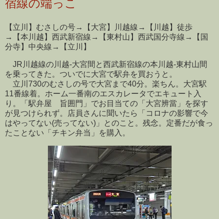
宿線の端っこ
【立川】むさしの号→【大宮】川越線→【川越】徒歩
→【本川越】西武新宿線→【東村山】西武国分寺線→【国
分寺】中央線→【立川】
JR川越線の川越-大宮間と西武新宿線の本川越-東村山間
を乗ってきた。ついでに大宮で駅弁を買おうと。
立川730のむさしの号で大宮まで40分。楽ちん。大宮駅
11番線着。ホーム一番南のエスカレータでエキュート入
り。「駅弁屋 旨囲門」でお目当ての「大宮辨當」を探す
が見つけられず。店員さんに聞いたら「コロナの影響で今
はやってない(売ってない)」とのこと。残念。定番だが食っ
たことない「チキン弁当」を購入。