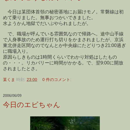
今日は某団体首領の秘密基地にお届けモノ。常磐線は初
めて乗りました。無事おつかいできました。
水ようかん地獄でだいぶやられましたが。
で、職場が呼んでいる雰囲気なので帰路へ。途中山手線
で人身事故のため運行打ち切りをかまされましたが、京浜
東北併走区間なのでなんとか中央線にたどりつき21:00過ぎ
に職場入り。
原因らしきものは1時間くらいでわかり対処はしたもの
の・・・。リカバリーに時間がかかる。で、翌9:00に開放
されましたとさ。
某くま
時刻:
23:00
0 件のコメント:
2006/06/09
今日のエビちゃん