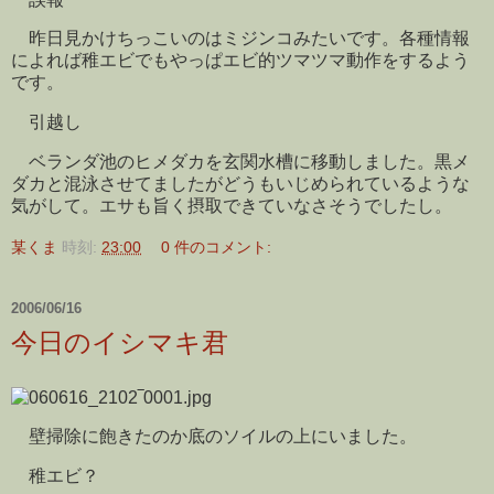
昨日見かけちっこいのはミジンコみたいです。各種情報
によれば稚エビでもやっぱエビ的ツマツマ動作をするよう
です。
引越し
ベランダ池のヒメダカを玄関水槽に移動しました。黒メ
ダカと混泳させてましたがどうもいじめられているような
気がして。エサも旨く摂取できていなさそうでしたし。
某くま
時刻:
23:00
0 件のコメント:
2006/06/16
今日のイシマキ君
壁掃除に飽きたのか底のソイルの上にいました。
稚エビ？