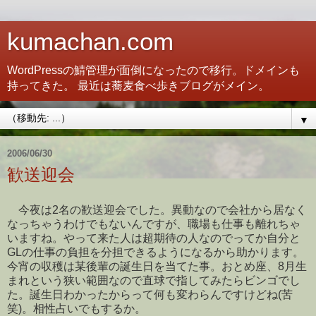
kumachan.com
WordPressの鯖管理が面倒になったので移行。ドメインも
持ってきた。 最近は蕎麦食べ歩きブログがメイン。
▼
2006/06/30
歓送迎会
今夜は2名の歓送迎会でした。異動なので会社から居なく
なっちゃうわけでもないんですが、職場も仕事も離れちゃ
いますね。やって来た人は超期待の人なのでってか自分と
GLの仕事の負担を分担できるようになるから助かります。
今宵の収穫は某後輩の誕生日を当てた事。おとめ座、8月生
まれという狭い範囲なので直球で指してみたらビンゴでし
た。誕生日わかったからって何も変わらんですけどね(苦
笑)。相性占いでもするか。