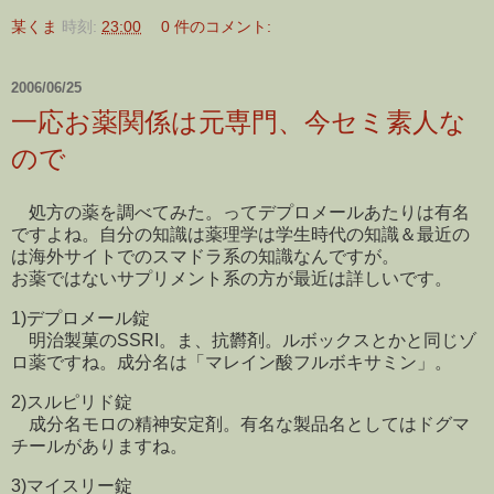
某くま
時刻:
23:00
0 件のコメント:
2006/06/25
一応お薬関係は元専門、今セミ素人な
ので
処方の薬を調べてみた。ってデプロメールあたりは有名
ですよね。自分の知識は薬理学は学生時代の知識＆最近の
は海外サイトでのスマドラ系の知識なんですが。
お薬ではないサプリメント系の方が最近は詳しいです。
1)デプロメール錠
明治製菓のSSRI。ま、抗欝剤。ルボックスとかと同じゾ
ロ薬ですね。成分名は「マレイン酸フルボキサミン」。
2)スルピリド錠
成分名モロの精神安定剤。有名な製品名としてはドグマ
チールがありますね。
3)マイスリー錠