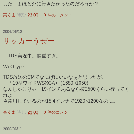
した。よほど外に行きたかったのだろうか？
某くま
時刻:
23:00
0 件のコメント:
2006/06/12
サッカーうぜー
TDS実況中。鯖重すぎ。
VAIO type L
TDS放送のCMでなにげにいいなぁと思ったが。
「19型ワイドWSXGA+（1680×1050)」
なんじゃこりゃ。19インチあるなら横2500くらい行ってく
れよ。
今常用しているのが15.4インチで1920×1200なのに。
某くま
時刻:
23:00
0 件のコメント:
2006/06/11