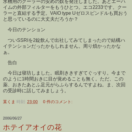
水槽用のクーラーの安めの奴を発注しました。あとエーハ
イムの外部フィルターをもうひとつ。エコ2233です。クー
ラーと直結する予定。VAIO type Uゼロスピンドルも買おう
と思っているのに大丈夫だろうか？
今日のテンション
ついSSRIを2錠飲んで出社してみてしまったので結構ハ
イテンションだったかもしれません。周り煩かったかな
ぁ。
告白
今日は寝坊しました。眠剤ききすぎてぐっすり。今まで
のように1時間おきに目が覚めることも無く。ただ、この
薬、おきたあとふ足元がらふらするんですよね。ま、次回
の受診時に話してみましょう。
某くま
時刻:
23:00
0 件のコメント:
2006/06/27
ホテイアオイの花