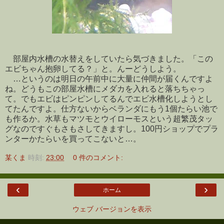
部屋内水槽の水替えをしていたら気づきました。「この
エビちゃん抱卵してる？」と。んーどうしよう。
…というのは明日の午前中に大量に仲間が届くんですよ
ね。どうもこの部屋水槽にメダカを入れると落ちちゃっ
て。でもエビはピンピンしてるんでエビ水槽化しようとし
てたんですよ。仕方ないからベランダにもう1個たらい池で
も作るか。水草もマツモとウイローモスという超繁茂タッ
グなのですぐもさもさしてきますし。100円ショップでプラ
ンターかたらいを買ってこないと…。
某くま
時刻:
23:00
0 件のコメント:
‹
›
ホーム
ウェブ バージョンを表示