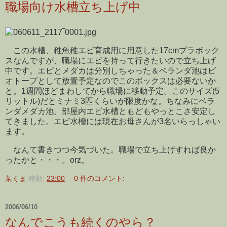
職場向け水槽立ち上げ中
この水槽、稚魚稚エビ育成用に用意した17cmプラボック
スなんですが、職場にエビを持って行きたいので立ち上げ
中です。エビとメダカは分別しちゃった＆ベランダ池はビ
オトープとして放置予定なのでこのボックスは必要ないか
と。1週間ほどまわしてから職場に移動予定。このサイズ(5
リットル)だとミナミ3匹くらいが限度かな。ちなみにベラ
ンダメダカ池、部屋内エビ水槽ともどもやっとこさ安定し
てきました。エビ水槽には現在お母さんが3名いらっしゃい
ます。
なんて書きつつ今気づいた。職場で立ち上げすれば良か
ったかと・・・。orz。
某くま
時刻:
23:00
0 件のコメント:
2006/06/10
なんでこうも続くのやら？