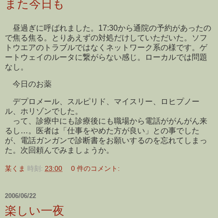
また今日も
昼過ぎに呼ばれました。17:30から通院の予約があったの
で焦る焦る。とりあえずの対処だけしていただいた。ソフ
トウエアのトラブルではなくネットワーク系の様です。ゲ
ートウェイのルータに繋がらない感じ。ローカルでは問題
なし。
今日のお薬
デプロメール、スルピリド、マイスリー、ロヒプノー
ル、ホリゾンでした。
って、診療中にも診療後にも職場から電話ががんがん来
るし…。医者は「仕事をやめた方が良い」との事でした
が、電話ガンガンで診断書をお願いするのを忘れてしまっ
た。次回頼んでみましょうか。
某くま
時刻:
23:00
0 件のコメント:
2006/06/22
楽しい一夜