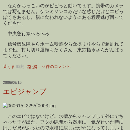
なんかちっこいのがピピっと動いてます。携帯のカメラ
では写せません。ケンミジンコみたいな感じだけどエビっ
ぽくもあるし。親に食われないようにある程度逃げ回って
くだされ。
中央急行線へろへろ
信号機故障やらホーム転落やら傘挟まりやらで超乱れて
ますね。打ち切り運転もたくさん。東鉄指令さんがんばっ
てください。
某くま
時刻:
23:00
0 件のコメント:
2006/06/15
エビジャンプ
このエビではないけど。水槽からジャンプして外にでち
ゃった子が出た。フタの隙間から器用に。気が付いた時に
はまだ息があったので水槽に戻したが☆になってしまいま