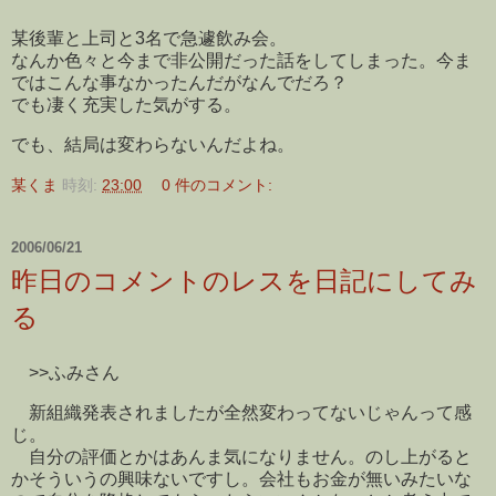
某後輩と上司と3名で急遽飲み会。
なんか色々と今まで非公開だった話をしてしまった。今ま
ではこんな事なかったんだがなんでだろ？
でも凄く充実した気がする。
でも、結局は変わらないんだよね。
某くま
時刻:
23:00
0 件のコメント:
2006/06/21
昨日のコメントのレスを日記にしてみ
る
>>ふみさん
新組織発表されましたが全然変わってないじゃんって感
じ。
自分の評価とかはあんま気になりません。のし上がると
かそういうの興味ないですし。会社もお金が無いみたいな