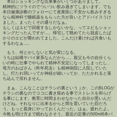
本日ショッキングな出来事がいくつかありまして。
精神的にツライのでついつい飲み過ぎてしまいます。でも
本日健康診断のフォローにて産業医に不安から飲みすぎる
なら精神科で睡眠薬をもらった方が良いとアドバイスうけ
ました。まったくその通りだなぁ。
もしくはエビで回復するしかないかな。ってエビもショッ
キングだったんですが…。帰宅して眺めてたら脱皮したば
かりのエビが襲われてました。こんだけ暑ければ共食いも
するわなぁ…。
もう、何とかしないと気が変になる。
うちは結構ヤバイ家系なんだから…。親父も今の自分くら
いの時に仕事でやられて精神不安定になってしまったし、
母方のおばさん（昨年死去）も精神病院に入院していた
し。打たれ弱いってか神経が細いってか、たたかれると落
ち込んで戻れません。
まぁ、こんなことはチラシの裏というｊか、このBLOGが
チラシの裏なのでココに書き留める事でストレスを和らげ
る事にします。教育に時間まわせなかった自分が悪いんだ
けどね。それなりに出来るからと間を置いていた罰だろ
う。もっと親身にやっておくんだった。はぁ。疲れたよ。
今晩も明け方まで眠れなさそう。最近の定番の500ml6本パ