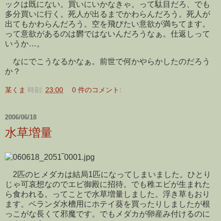
ックは既にない。買いにいかなきゃ。って駄目だろ、でも
多分買いに行く。死人が出るまでかわらんだろう。死人が
出てもかわらんだろう。空を飛びたい意欲が満ちてます。
って意欲があるのは欝ではないんだろうなぁ。仕返しって
いうか…。
なにでこうなるかなぁ。前世で何かやらかしたのだろう
か？
某くま
時刻:
23:00
0 件のコメント:
2006/06/18
水草増量
2匹のヒメダカは結局1匹になってしまいました。ひとり
じゃ可哀想なのでエビ御殿に招待。でも稚エビが生まれた
ら食われる。ってことで水草増量しました。浮き草もおり
ます。ベランダ水槽用にホテイ葵を買ったりしましたが根
っこがな長くて邪魔です。でもメダカが卵産み付けるのに