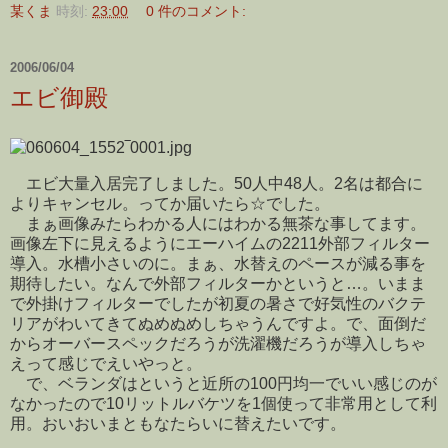
某くま
時刻:
23:00
0 件のコメント:
2006/06/04
エビ御殿
エビ大量入居完了しました。50人中48人。2名は都合に
よりキャンセル。ってか届いたら☆でした。
まぁ画像みたらわかる人にはわかる無茶な事してます。
画像左下に見えるようにエーハイムの2211外部フィルター
導入。水槽小さいのに。まぁ、水替えのペースが減る事を
期待したい。なんで外部フィルターかというと…。いまま
で外掛けフィルターでしたが初夏の暑さで好気性のバクテ
リアがわいてきてぬめぬめしちゃうんですよ。で、面倒だ
からオーバースペックだろうが洗濯機だろうが導入しちゃ
えって感じでえいやっと。
で、ベランダはというと近所の100円均一でいい感じのが
なかったので10リットルバケツを1個使って非常用として利
用。おいおいまともなたらいに替えたいです。