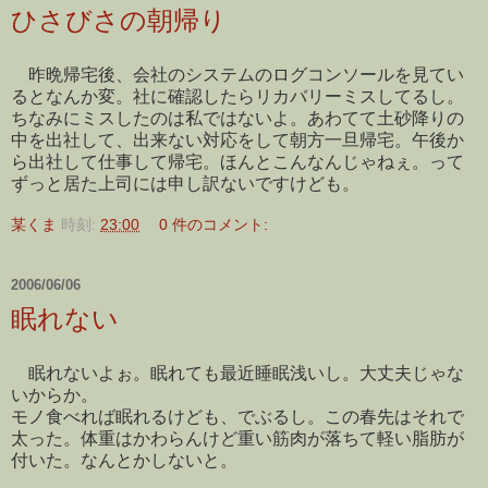
ひさびさの朝帰り
昨晩帰宅後、会社のシステムのログコンソールを見てい
るとなんか変。社に確認したらリカバリーミスしてるし。
ちなみにミスしたのは私ではないよ。あわてて土砂降りの
中を出社して、出来ない対応をして朝方一旦帰宅。午後か
ら出社して仕事して帰宅。ほんとこんなんじゃねぇ。って
ずっと居た上司には申し訳ないですけども。
某くま
時刻:
23:00
0 件のコメント:
2006/06/06
眠れない
眠れないよぉ。眠れても最近睡眠浅いし。大丈夫じゃな
いからか。
モノ食べれば眠れるけども、でぶるし。この春先はそれで
太った。体重はかわらんけど重い筋肉が落ちて軽い脂肪が
付いた。なんとかしないと。