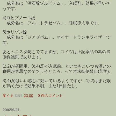
成分名は「酒石酸ゾルピデム」。入眠剤。効果が早いそ
うです。
4)ロヒプノール錠
成分名は「フルニトラゼパム」。睡眠導入剤です。
5)ホリゾン錠
成分名は「ジアゼパム」。マイナートランキライザーで
す。
あとムコスタ錠もでてますが、コイツは上記薬品の為の胃
腸保護剤であります。
1),2)が昼間用。3),4),5)が入眠前。どいつもこいつも酒との
併用が禁忌なのでツライところ。って本末転倒禁止(苦笑)。
3),4),5)はいい感じに効いているようですが、1),2)はまだ喉
が渇くだけで効果不明。まだ1日目だし。
某くま
時刻:
23:00
0 件のコメント:
2006/06/24