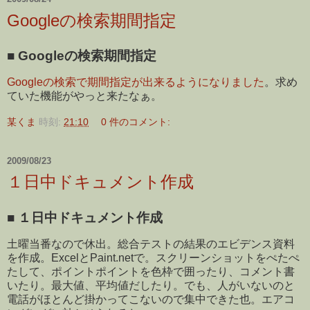
Googleの検索期間指定
■
Googleの検索期間指定
Googleの検索で期間指定が出来るようになりました
。求め
ていた機能がやっと来たなぁ。
某くま
時刻:
21:10
0 件のコメント:
2009/08/23
１日中ドキュメント作成
■
１日中ドキュメント作成
土曜当番なので休出。総合テストの結果のエビデンス資料
を作成。ExcelとPaint.netで。スクリーンショットをぺたぺ
たして、ポイントポイントを色枠で囲ったり、コメント書
いたり。最大値、平均値だしたり。でも、人がいないのと
電話がほとんど掛かってこないので集中できた也。エアコ