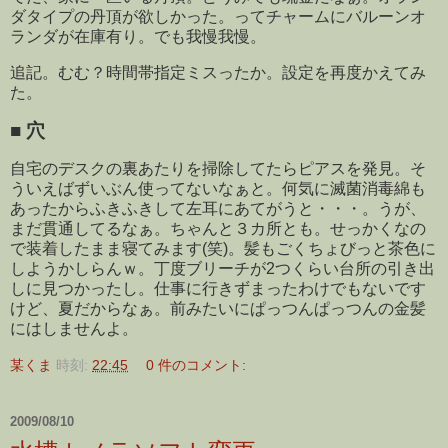
ダタイプの丹頂が欲しかった。ってチャームにバルーンオ
ランダが在庫有り。でも我慢我慢。
追記。むむ？時間帯指定ミスったか。設定を再度かえてみ
た。
■
穴
自宅のデスクの裏あたりを掃除してたらピアスを発見。そ
ういえばずいぶん使ってないなぁと。何気に滅菌消毒綿も
あったからふきふきして左耳にあてがうと・・・。うが、
まだ貫通してるなぁ。ちゃんと３カ所とも。せっかくなの
で装着したまま寝てみます(笑)。髪もごくちょびっと茶色に
しようかしらんｗ。丁度ブリーチが2つくらい台所の引き出
しに見つかったし。仕事に行きずまったわけでもないです
けど、夏だからなぁ。前みたいにぱっつんぱっつんの金髪
にはしませんよ。
某くま
時刻:
22:45
0 件のコメント:
2009/08/10