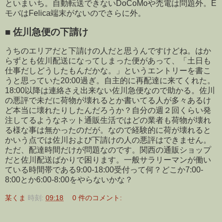
といまいち。自動転送できないDoCoMoや禿電は問題外。E
モバはFelica端末がないのでさらに外。
■
佐川急便の下請け
うちのエリアだと下請けの人だと思うんですけどね。はか
らずとも佐川配送になってしまった便があって、「土日も
仕事だしどうしたもんだかな。」というエントリーを書こ
うと思っていた20:00過ぎ。自主的に再配達に来てくれた。
18:00以降は連絡さえ出来ない佐川急便なので助かる。佐川
の悪評で未だに荷物が壊れるとか書いてる人が多々あるけ
ど本当に壊れたりしたんだろうか？自分の週２回くらい発
注してるようなネット通販生活ではどの業者も荷物が壊れ
る様な事は無かったのだが。なので経験的に荷が壊れると
かいう点では佐川および下請けの人の悪評はできません。
ただ、配達時間だけが問題なのです。関西の通販ショップ
だと佐川配送ばかりで困ります。一般サラリーマンが働い
ている時間帯である9:00-18:00受付って何？どこか7:00-
8:00とか6:00-8:00をやらないかな？
某くま
時刻:
09:18
0 件のコメント: