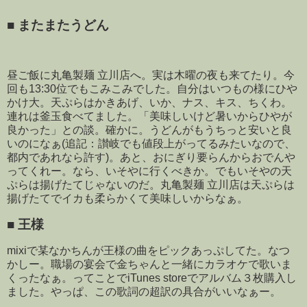
■
またまたうどん
昼ご飯に丸亀製麺 立川店へ。実は木曜の夜も来てたり。今
回も13:30位でもこみこみでした。自分はいつもの様にひや
かけ大。天ぷらはかきあげ、いか、ナス、キス、ちくわ。
連れは釜玉食べてました。「美味しいけど暑いからひやが
良かった」との談。確かに。うどんがもうちっと安いと良
いのになぁ(追記：讃岐でも値段上がってるみたいなので、
都内であれなら許す)。あと、おにぎり要らんからおでんや
ってくれー。なら、いそやに行くべきか。でもいそやの天
ぷらは揚げたてじゃないのだ。丸亀製麺 立川店は天ぷらは
揚げたてでイカも柔らかくて美味しいからなぁ。
■
王様
mixiで某なかちんが王様の曲をピックあっぷしてた。なつ
かしー。職場の宴会で金ちゃんと一緒にカラオケで歌いま
くったなぁ。ってことでiTunes storeでアルバム３枚購入し
ました。やっぱ、この歌詞の超訳の具合がいいなぁー。