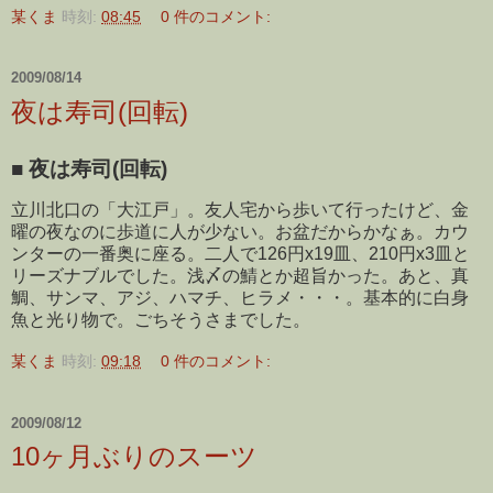
某くま
時刻:
08:45
0 件のコメント:
2009/08/14
夜は寿司(回転)
■
夜は寿司(回転)
立川北口の「大江戸」。友人宅から歩いて行ったけど、金
曜の夜なのに歩道に人が少ない。お盆だからかなぁ。カウ
ンターの一番奥に座る。二人で126円x19皿、210円x3皿と
リーズナブルでした。浅〆の鯖とか超旨かった。あと、真
鯛、サンマ、アジ、ハマチ、ヒラメ・・・。基本的に白身
魚と光り物で。ごちそうさまでした。
某くま
時刻:
09:18
0 件のコメント:
2009/08/12
10ヶ月ぶりのスーツ