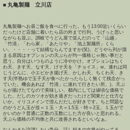
■
丸亀製麺 立川店
丸亀製麺へお昼ご飯を食べに行った。もう13:00近いくらい
だったけど店舗に着いたら店の外まで行列。うげっと思い
ながらも並ぶ。讃岐でうどん屋で並んだのって「山越」
「竹清」「わら家」「あたりや」「池上製麺所」くら
い。・・・・って結構ならんでますか(笑)。どうやら列が溜
まる原因はオプションの天ぷらが均一価格じゃ無い事だと
思う。自分はいつものように冷やかけ。オプションはちく
わ天、きす天、なす天、げそ天を「チョイス」w。連れは同
じうどんに、小エビかき揚げ天、かしわ天、ちくわ天、き
す天(半熟ゆで玉子天が食べたかったらしく無くて残念がっ
ていた。機会あれば「竹清」に連れて行きたい所。)。天ぷ
らが揚げたてなので美味しい。都内にしては値頃な価格で
した。だしのカツオが効き過ぎだったけど関東だと仕方な
いか。イリコメインで澄んだだしが好きです。ちと問題な
のがうどん玉が並＝１玉・大＝1.5玉・特＝2玉。１玉がで
かいのか？普通に正数の玉数にした方が良いと思われる。
天ぷら価格の不均衡と共に改善されるといいなぁ。
なんかまた訪讃したい気分。話し好きの女将がやってる