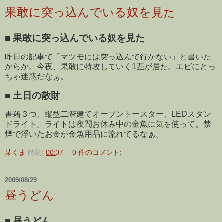
果敢に突っ込んでいる奴を見た
■
果敢に突っ込んでいる奴を見た
昨日の記事で「マツモには突っ込んで行かない」と書いた
からか。今夜、果敢に特攻していく1匹が居た。エビにとっ
ちゃ迷惑だなぁ。
■
土日の散財
書籍３つ、縦型二階建てオーブントースター、LEDスタン
ドライト。ライトは夜間お休み中の金魚に気を使って。禁
煙で浮いたお金が金魚用品に流れてるなぁ。
某くま
時刻:
00:07
0 件のコメント:
2009/08/29
昼うどん
■
昼うどん