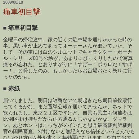
2009/08/18
痛車初目撃
■
痛車初目撃
金曜日の帰宅途中、家の近くの駐車場を通りがかった時の
事。黒い車が止めてあってオーナーさんが磨いていた。そ
して、その車には白のシルエットでキャラクター・ボーカ
ル・シリーズ01号の絵が。あまりにびっくりしたので写真
撮るの忘れた。とおりすがりに「すげー！ボカロだ！すげ
ー！」と発したのみ。もしかしたらお台場おたく祭りに行
ったのかも。
■
赤紙
届いてました。明日は遅番なので朝起きたら期日前投票行
ってくるかな。まだ選挙公報が届いてませんが、ネットで
観られるし。東京２１区ですけど、自民も民主も候補者は
比例区掛け持ちだから両方通るんじゃないかな、ツマラ
ン。あとホントはこっちがメインだと思う最高裁判所裁判
官の国民審査。×付けないと無記入なら信任というとんでも
ないやり方(×以外を書くと無効票になります。空白で出す