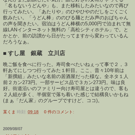
「名もないうどんや」も、また移転したみたいなので再び
行ってみたい。「あたりや」のひやひやのだしをごくごく
飲みたい。「うどん棒」ののびる麺とだみ声のおばちゃん
の声を聞きたい。宿泊はうどん棒横の5,000円で泊まれて無
線LANインターネット無料の「高松シティホテル」で。と
かとか、前の訪讃から日がたってますから変わっているん
だろうなぁ。
■
すし屋 銀蔵 立川店
晩ご飯を食べに行った。寿司食べたいねぇって事で２，３
軒あてにしつつ行ってみた１軒目。ここ、昔々10年前は
「新撰組」みたいな名前の居酒屋だった様な。全ネタ１人
前２カン273円。一部サービス品で３カン273円。味は良
好。街道沿いのファミリー向け寿司屋とは違うので、客も
２人組が多く、半個室で落ち着いた感じで結構良いかもね
(まぁ「だん家」のグループですけど、ココ)。
某くま
時刻:
09:18
0 件のコメント:
2009/08/07