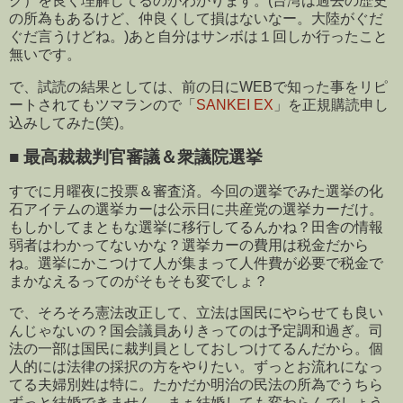
ク）を良く理解してるのがわかります。(台湾は過去の歴史
の所為もあるけど、仲良くして損はないなー。大陸がぐだ
ぐだ言うけどね。)あと自分はサンボは１回しか行ったこと
無いです。
で、試読の結果としては、前の日にWEBで知った事をリピ
ートされてもツマランので「
SANKEI EX
」を正規購読申し
込みしてみた(笑)。
■
最高裁裁判官審議＆衆議院選挙
すでに月曜夜に投票＆審査済。今回の選挙でみた選挙の化
石アイテムの選挙カーは公示日に共産党の選挙カーだけ。
もしかしてまともな選挙に移行してるんかね？田舎の情報
弱者はわかってないかな？選挙カーの費用は税金だから
ね。選挙にかこつけて人が集まって人件費が必要で税金で
まかなえるってのがそもそも変でしょ？
で、そろそろ憲法改正して、立法は国民にやらせても良い
んじゃないの？国会議員ありきってのは予定調和過ぎ。司
法の一部は国民に裁判員としておしつけてるんだから。個
人的には法律の採択の方をやりたい。ずっとお流れになっ
てる夫婦別姓は特に。たかだか明治の民法の所為でうちら
ずっと結婚できません。まぁ結婚しても変わらんでしょう