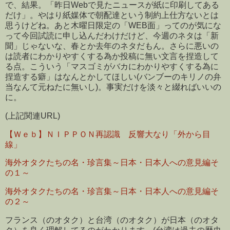
で、結果。「昨日Webで見たニュースが紙に印刷してある
だけ」。やはり紙媒体で朝配達という制約上仕方ないとは
思うけどね。あと木曜日限定の「WEB面」ってのが気にな
って今回試読に申し込んだわけだけど、今週のネタは「新
聞」じゃないな、春とか去年のネタだもん。さらに悪いの
は読者にわかりやすくする為か投稿に無い文言を捏造して
る点。こういう「マスゴミがバカにわかりやすくする為に
捏造する癖」はなんとかしてほしい(バンブーのキリノの弁
当なんて元ねたに無いし)。事実だけを淡々と綴ればいいの
に。
(上記関連URL)
【Ｗｅｂ】ＮＩＰＰＯＮ再認識 反響大なり「外から目
線」
海外オタクたちの名・珍言集～日本・日本人への意見編そ
の１～
海外オタクたちの名・珍言集～日本・日本人への意見編そ
の２～
フランス（のオタク）と台湾（のオタク）が日本（のオタ