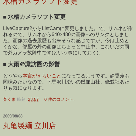
水槽カメラソフト変更
■
水槽カメラソフト変更
LiveCapture2からListCamに変更しました。で、サムネが作
れるので、サムネから640×480の画像へのリンクとしまし
た。画像の過去履歴も出来そうな感じですが、今は止めと
くかな。部屋の外の画像はちょっと中止中。こないだの雨
で外カメラ故障中です(という事にしておく)。
■
大雨＠諏訪圏の影響
どうやら
本宮がえらいこと
になってるようです。静香苑も
同様みたいなので、下馬沢川沿いの磯並山社、磯並社あた
りも気になります。
某くま
時刻:
23:57
0 件のコメント:
2009/08/08
丸亀製麺 立川店