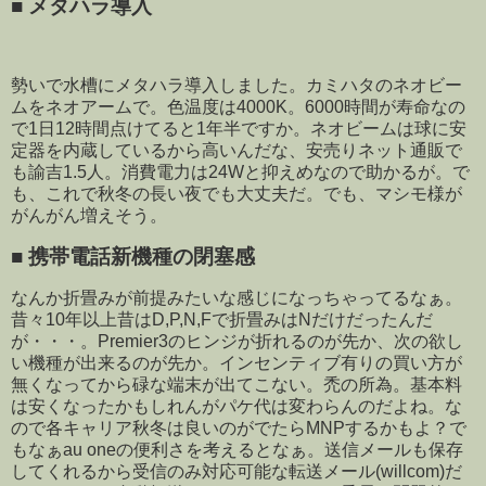
■
メタハラ導入
勢いで水槽にメタハラ導入しました。カミハタのネオビー
ムをネオアームで。色温度は4000K。6000時間が寿命なの
で1日12時間点けてると1年半ですか。ネオビームは球に安
定器を内蔵しているから高いんだな、安売りネット通販で
も諭吉1.5人。消費電力は24Wと抑えめなので助かるが。で
も、これで秋冬の長い夜でも大丈夫だ。でも、マシモ様が
がんがん増えそう。
■
携帯電話新機種の閉塞感
なんか折畳みが前提みたいな感じになっちゃってるなぁ。
昔々10年以上昔はD,P,N,Fで折畳みはNだけだったんだ
が・・・。Premier3のヒンジが折れるのが先か、次の欲し
い機種が出来るのが先か。インセンティブ有りの買い方が
無くなってから碌な端末が出てこない。禿の所為。基本料
は安くなったかもしれんがパケ代は変わらんのだよね。な
ので各キャリア秋冬は良いのがでたらMNPするかもよ？で
もなぁau oneの便利さを考えるとなぁ。送信メールも保存
してくれるから受信のみ対応可能な転送メール(willcom)だ