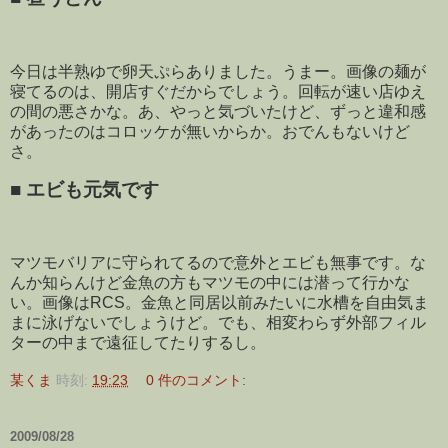
今日は半熟ゆで卵天ぷらありました。うまー。画像の麺が
寝てるのは、開店すぐだからでしょう。回転が速い店ゆえ
の間の悪さかな。あ、やっと気づいたけど、ずっと違和感
があったのはコロッケが無いからか。おでんもないけど
さ。
■
エビも元気です
マツモバリアに守られてるので意外とエビも無事です。な
んか知らんけど金魚の方もマツモの中には潜って行かな
い。画像はRCS。金魚と同居以前みたいに水槽を自由気ま
まに泳げないでしょうけど。でも、相変わらず外部フィル
ターの中まで遠征してたりするし。
某くま
時刻:
19:23
0 件のコメント:
2009/08/28