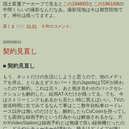
国土変遷アーカーブで見ると
この1948/03
と
この1961/08
の
中間くらいの撮影なんだなあ。撮影現地は今は都営団地で
す。神社は残ってますよ。
某くま
時刻:
21:01
0 件のコメント:
2009/08/01
契約見直し
■
契約見直し
もう、ネットだけの生活にしようと思うので、他のメディ
アを停止。とりあえずスカパー！光のJsportsはTDFが終わ
ったので解約。これは元々。あと抱き合わせのパックセレ
クションも解約した。結局AT-Xだけが残ってる。でも、今
はストリーミングもあるから見たい時に買えばいい。TVの
放送時間に生でみてるなんて事はここ数年自転車ロードレ
ース以外は無いのだけども、解約したらCoCoonを持ってし
ても面倒な録画予約という行為からは解放されるかな。片
やXVideoStationは録画予約とは無縁で良い録画機だったの
に、どうやらチューナーが壊れた。映るけどノイズが激し