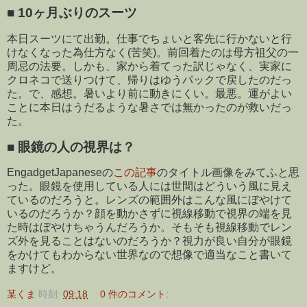
■
10ヶ月ぶりのスーツ
本日スーツにて出勤。仕事でちょいと客先に行かないと行
けなくなった為仕方なく(苦笑)。前回着たのは母方祖父の一
周忌の法要。しかも、家から着てった訳じゃなく、実家に
クロネコで送りつけて、帰りはゆうパックで戻したのだっ
た。で、感想。暑いより前に動きにくい。最悪。運がよい
ことに本日はうだるような暑さでは無かったのが救いだっ
た。
■
眼鏡の人の視界は？
EngadgetJapaneseの
この記事
のタイトル画像をみてふと思
った。眼鏡を使用している人には世間はどういう風に見え
ているのだろうと。レンズの範囲外はこんな風にぼやけて
いるのだろうか？顔を動かさずに視線移動で視界の端を見
た時はぼやけちゃうんだろうか。そもそも視線移動でレン
ズ外を見ることはないのだろうか？視力が良い自分が眼鏡
をかけてもわからない世界なので想像で適当なこと書いて
ますけど。
某くま
時刻:
09:18
0 件のコメント: