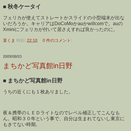
■
秋冬ケータイ
フェリカが使えてストレートかスライドの小型端末が出な
いだろうか。キャリアはDoCoMoかauかwillcomで。auの
Xminiにフェリカが付いて居さえすれば良かったのに。
某くま
時刻:
22:10
0 件のコメント:
2009/08/03
まちかど写真館in日野
■
まちかど写真館in日野
うちの近くにも１枚ありました。
夜＆携帯のＬＥＤライトなのでレベル補正してこんなも
ん。昭和３０年という事で、自分は生まれてないし東京に
もきてない時期。