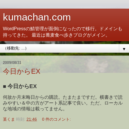
kumachan.com
WordPressの鯖管理が面倒になったので移行。ドメインも
持ってきた。 最近は蕎麦食べ歩きブログがメイン。
▼
2009/08/31
今日からEX
■
今日からEX
何故か月末晦日からの購読。たまたまですだ。横書きで読
みやすい＆中の方がアート系記事で良い。ただ、ローカル
な地域の情報は載ってません。
某くま
時刻:
21:46
0 件のコメント: