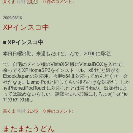
某くま
時刻:
23:44
0 件のコメント:
2009/08/16
XPインスコ中
■
XPインスコ中
本日日曜出勤、来週もだけど。んで、20:00に帰宅。
で、自宅のメイン機のVistaX64機にVirtualBOXを入れて、
余ってるXPHomeSP3をインストール。x64だと嫌がる
EbookJapanの対応用。今時x64非対応ってめんどくせー会
社だなぁ。Lismo Portと同じくらい後ろ向きな対応だ。しか
もiPhone,iPodTouchに対応したとは言う物の、出版社によ
っては読めないらしい。講談社いい加減にしろよo(｀ω´*)o
ﾌﾟﾝｽｶﾌﾟﾝｽｶ!! 。
某くま
時刻:
21:46
0 件のコメント:
またまたうどん