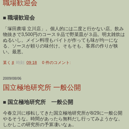
職場歓迎会
■
職場歓迎会
「塚田農場 立川店」。個人的には二度と行かない店。飲み
物抜きで3,500円のコース９品で野菜皿が３品。明太雑炊は
ぬるいし。メイン料理もバイトが作っても味が均一にな
る、ソースが頼りの味付け。そもそも、客席の作りが狭
い。最悪。
某くま
時刻:
09:18
0 件のコメント:
2009/08/06
国立極地研究所 一般公開
■
国立極地研究所 一般公開
今春立川に移転してきた国立極地研究所が8/29に一般公開
やるそうな。時間があったら無料だし行ってみようかな。
しかしこの研究所の予算凄いなぁ。