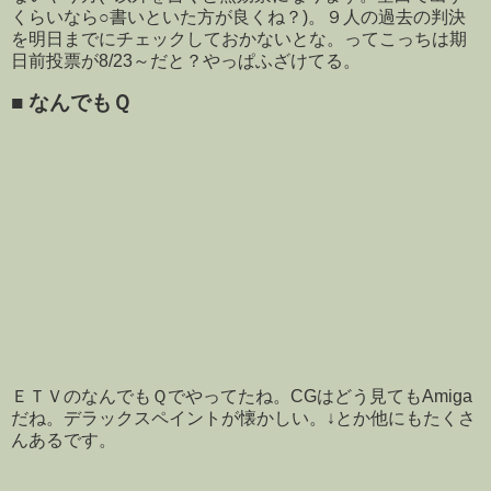
くらいなら○書いといた方が良くね？)。９人の過去の判決
を明日までにチェックしておかないとな。ってこっちは期
日前投票が8/23～だと？やっぱふざけてる。
■
なんでもＱ
ＥＴＶのなんでもＱでやってたね。CGはどう見てもAmiga
だね。デラックスペイントが懐かしい。↓とか他にもたくさ
んあるです。