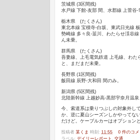
茨城県 (3区間残)
水戸線 下館-友部 間、水郡線 上菅谷
栃木県 (たくさん)
東北本線 宝積寺-白坂、東武日光線 
勢崎線 多々良-韮川、わたらせ渓谷線
ん未乗。
群馬県 (たくさん)
吾妻線、上毛電気鉄道 上毛線、わ
と、まだまだ未乗。
長野県 (1区間残)
飯田線 辰野-大和田 間のみ。
新潟県 (5区間残)
北陸新幹線 上越妙高-黒部宇奈月温
今、索道系は乗りつぶしの対象外し
か、逆に夏山シーズンしかやってな
だけど。ケーブルカーはオプション
投稿者
某くま
時刻:
11:55
0 件のコメ
ラベル:
デイリーレポート
,
交通