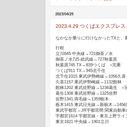
2023/04/29
2023.4.29 つくばエクス
なかなか乗りに行けなかったTXと、
行程
立川645 中央線→721御茶ノ水
御茶ノ水725 総武線→727秋葉原
秋葉原745 TX→839つくば ※完乗
つくば911 TX→945北千住
北千住1015 東武伊勢崎線→1056久喜
久喜1157 東武伊勢崎線→1132館林
館林1202 東武佐野線→1236葛生 ※
葛生1308 東武佐野線→1325佐野
佐野1341 両毛線→1359栃木
栃木1415 東武日光線→新栃木→145
東武宇都宮→JR宇都宮間 関東自動
宇都宮1614 宇都宮線・東京上野ライン
東京1821 中央線→1901立川