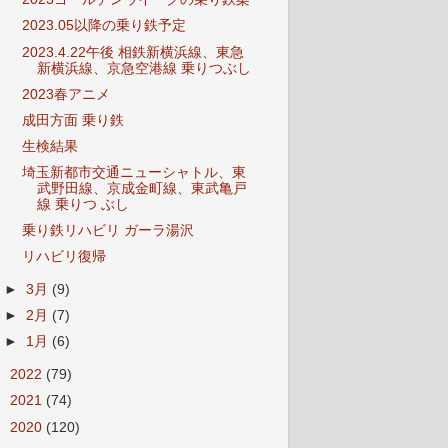
2023.05以降の乗り鉄予定
2023.4.22午後 相鉄新横浜線、東急
新横浜線、京急空港線 乗りつぶし
2023春アニメ
成田方面 乗り鉄
生検結果
埼玉新都市交通ニューシャトル、東
武野田線、京成金町線、東武亀戸
線 乗りつ ぶし
乗り鉄リハビリ ガーラ湯沢
リハビリ復帰
►
3月
(9)
►
2月
(7)
►
1月
(6)
►
2022
(79)
►
2021
(74)
►
2020
(120)