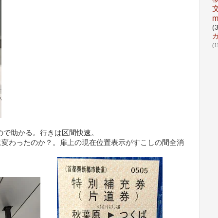
m
(
(1
ので助かる。行きは区間快速。
に変わったのか？。扉上の現在位置表示がすこしの間全消