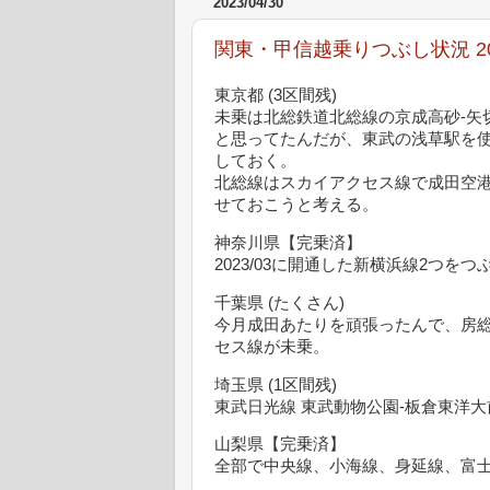
2023/04/30
関東・甲信越乗りつぶし状況 2023
東京都 (3区間残)
未乗は北総鉄道北総線の京成高砂-矢
と思ってたんだが、東武の浅草駅を使
しておく。
北総線はスカイアクセス線で成田空
せておこうと考える。
神奈川県【完乗済】
2023/03に開通した新横浜線2つを
千葉県 (たくさん)
今月成田あたりを頑張ったんで、房
セス線が未乗。
埼玉県 (1区間残)
東武日光線 東武動物公園-板倉東洋大
山梨県【完乗済】
全部で中央線、小海線、身延線、富