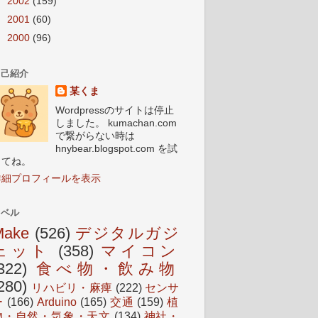
►
2002
(159)
►
2001
(60)
►
2000
(96)
自己紹介
某くま
Wordpressのサイトは停止
しました。 kumachan.com
で繋がらない時は
hnybear.blogspot.com を試
してね。
詳細プロフィールを表示
ラベル
Make
(526)
デジタルガジ
ェット
(358)
マイコン
322)
食べ物・飲み物
280)
リハビリ・麻痺
(222)
センサ
ー
(166)
Arduino
(165)
交通
(159)
植
物・自然・気象・天文
(134)
神社・