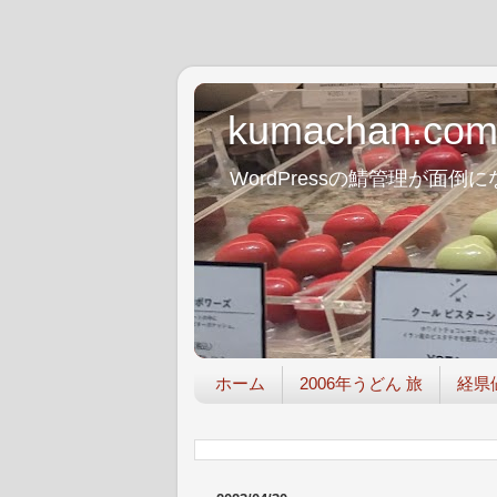
kumachan.co
WordPressの鯖管理が
ホーム
2006年うどん 旅
経県