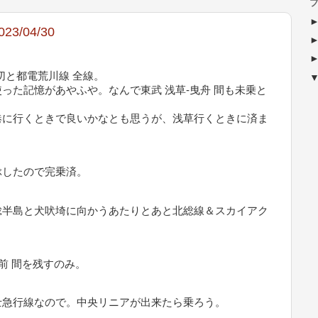
ブ
/04/30
切と都電荒川線 全線。
った記憶があやふや。なんで東武 浅草-曳舟 間も未乗と
港に行くときで良いかなとも思うが、浅草行くときに済ま
つぶしたので完乗済。
総半島と犬吠埼に向かうあたりとあと北総線＆スカイアク
前 間を残すのみ。
士急行線なので。中央リニアが出来たら乗ろう。