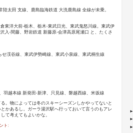
-常陸太田 支線、鹿島臨海鉄道 大洗鹿島線 全線が未乗。
板倉東洋大前-栃木、栃木-東武日光、東武鬼怒川線。東武伊
 沢入-間藤、野岩鉄道 新藤原-会津高原尾瀬口 と、たくさ
たらせ渓谷線、東武伊勢崎線、東武小泉線、東武桐生線
泉、羽越本線 新発田-新津、只見線、磐越西線、米坂線
てる。物によっては冬のスキーシーズンしかやってないと
いとかあるし。ガーラ湯沢駅へ行っておいて言うのもアレ
として考えてもよいかな。
ント: