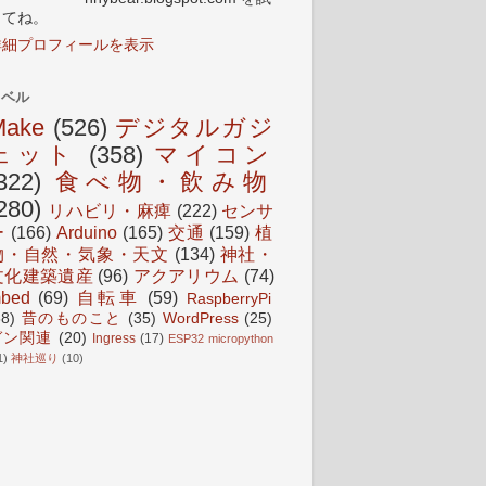
してね。
詳細プロフィールを表示
ラベル
Make
(526)
デジタルガジ
ェット
(358)
マイコン
322)
食べ物・飲み物
280)
リハビリ・麻痺
(222)
センサ
ー
(166)
Arduino
(165)
交通
(159)
植
物・自然・気象・天文
(134)
神社・
文化建築遺産
(96)
アクアリウム
(74)
bed
(69)
自転車
(59)
RaspberryPi
38)
昔のものこと
(35)
WordPress
(25)
ガン関連
(20)
Ingress
(17)
ESP32 micropython
1)
神社巡り
(10)