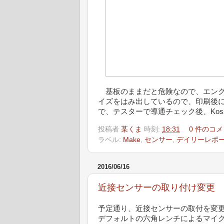
基板のままだと危険なので、エンク
イズをはみ出しているので、印刷後
で、テスターで導通チェック後、Kos
投稿者
某くま
時刻:
18:31
0 件のコメ
ラベル:
Make
,
センサー
,
デイリーレポ
2016/06/16
近接センサーの取り付け変更
予定通り、近接センサーの取付を変
デフォルトの六角レンチによるマイ