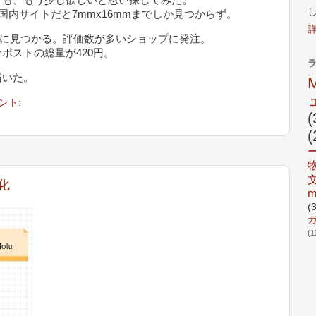
ども、もう少し欲しいと思い探してみた。
、国内サイトだと7mmx16mmまでしか見つからず。
と大量に見つかる。評価数が多いショップに発注。
ナポストの総量が420円。
届いた。
ント:
(
(
化
m
(
(1