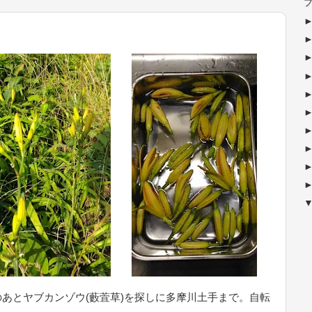
ブ
あとヤブカンゾウ(藪萓草)を探しに多摩川土手まで。自転