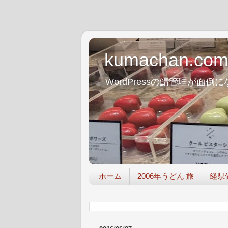
kumachan.co
WordPressの鯖管理が
ホーム
2006年うどん 旅
経県