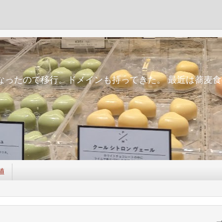
m
面倒になったので移行。ドメインも持ってきた。 最近は蕎
値