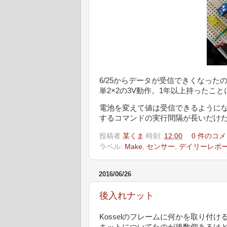
6/25からデータが受信できくなっ
単2×2の3V動作。1年以上持ったこ
電池を変えて値は受信できるように
するコマンドの実行間隔が長いだけ
投稿者
某くま
時刻:
12:00
0 件のコメ
ラベル:
Make
,
センサー
,
デイリーレポ
2016/06/26
後入れナット
Kosselのフレームに何かを取り付