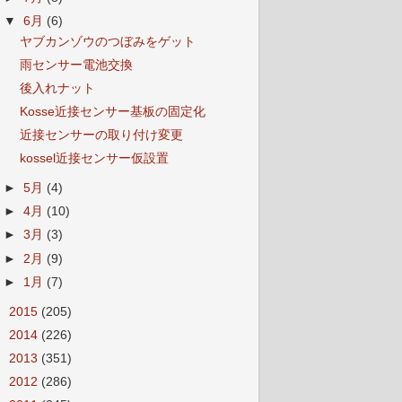
▼
6月
(6)
ヤブカンゾウのつぼみをゲット
雨センサー電池交換
後入れナット
Kosse近接センサー基板の固定化
近接センサーの取り付け変更
kossel近接センサー仮設置
►
5月
(4)
►
4月
(10)
►
3月
(3)
►
2月
(9)
►
1月
(7)
►
2015
(205)
►
2014
(226)
►
2013
(351)
►
2012
(286)