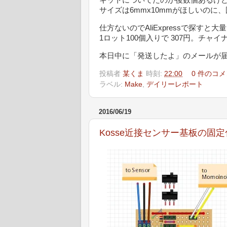
キットについてたのが後数個あるけ
サイズは6mmx10mmがほしいのに
仕方ないのでAliExpressで探す
1ロット100個入りで 307円。チャイ
本日中に「発送したよ」のメールが
投稿者
某くま
時刻:
22:00
0 件のコメ
ラベル:
Make
,
デイリーレポート
2016/06/19
Kosse近接センサー基板の固定