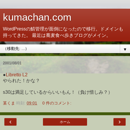
kumachan.com
WordPressの鯖管理が面倒になったので移行。ドメインも
持ってきた。 最近は蕎麦食べ歩きブログがメイン。
▼
2001/08/01
●
Libretto L2
やられた！かな？
s30は満足しているからいいもん！（負け惜しみ？）
某くま
時刻:
09:01
0 件のコメント:
‹
›
ホーム