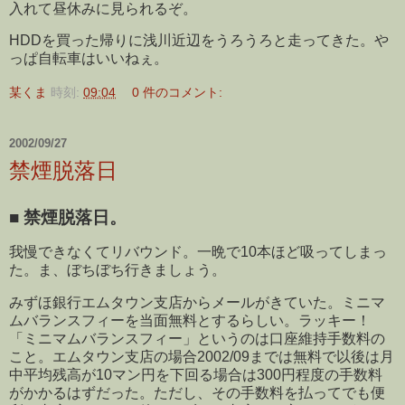
入れて昼休みに見られるぞ。
HDDを買った帰りに浅川近辺をうろうろと走ってきた。や
っぱ自転車はいいねぇ。
某くま
時刻:
09:04
0 件のコメント:
2002/09/27
禁煙脱落日
■
禁煙脱落日。
我慢できなくてリバウンド。一晩で10本ほど吸ってしまっ
た。ま、ぼちぼち行きましょう。
みずほ銀行エムタウン支店からメールがきていた。ミニマ
ムバランスフィーを当面無料とするらしい。ラッキー！
「ミニマムバランスフィー」というのは口座維持手数料の
こと。エムタウン支店の場合2002/09までは無料で以後は月
中平均残高が10マン円を下回る場合は300円程度の手数料
がかかるはずだった。ただし、その手数料を払ってでも便