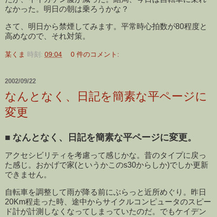
なかった。明日の朝は乗ろうかな？
さて、明日から禁煙してみます。平常時心拍数が80程度と
高めなので、それ対策。
某くま
時刻:
09:04
0 件のコメント:
2002/09/22
なんとなく、日記を簡素な平ページに
変更
■
なんとなく、日記を簡素な平ページに変更。
アクセシビリティを考慮って感じかな。昔のタイプに戻っ
た感じ。おかげで家(というかこのs30からしか)でしか更新
できません。
自転車を調整して雨が降る前にぶらっと近所めぐり。昨日
20Km程走った時、途中からサイクルコンピュータのスピー
ド計が計測しなくなってしまっていたのだ。でもケイデン