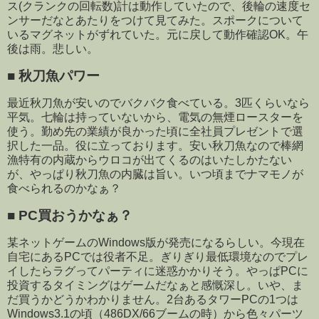
ス(クランクの回転数)計は動作していたので、後輪の速度セ
ンサーだなとあたりをつけて見てみた。スポークについて
いるマグネットがずれていた。元に戻して動作確認OK。午
後は雨。悲しい。
■
秋刀魚パワー
最近秋刀魚が安いのでバクバク食べている。3匹くらいなら
平気。七輪は持っていないから、電気の無煙ロースターを
使う。勤め先の業績が良かった頃に全社員プレゼントで選
択した一品。役に立っております。安い秋刀魚なので棒網
漁特有の内蔵からウロコが出てくるのはいたしかたない
が、やっぱり秋刀魚の内臓は旨い。いつ頃までナマモノが
食べられるのかなぁ？
■
PC買おうかなぁ？
某ネットゲームのWindows版が発売になるらしい。今現在
自宅にあるPCでは役者不足。ぎりぎり最低環境なのでプレ
イしたらラグってパーティに迷惑かかりそう。やっぱPCに
投資するタイミングはゲームだなぁと感慨深し。いや、ま
だ買うかどうかわかりません。2台あるタワーPCの1つは
Windows3.1の頃（486DX/66ブームの時）から色々パーツ