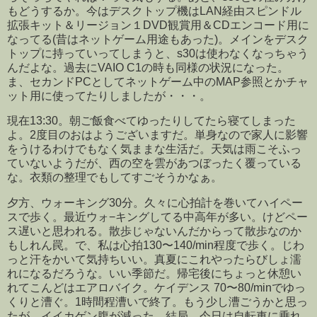
もどうするか。今はデスクトップ機はLAN経由スピンドル
拡張キット＆リージョン１DVD観賞用＆CDエンコード用に
なってる(昔はネットゲーム用途もあった)。メインをデスク
トップに持っていってしまうと、s30は使わなくなっちゃう
んだよな。過去にVAIO C1の時も同様の状況になった。
ま、セカンドPCとしてネットゲーム中のMAP参照とかチャ
ット用に使ってたりしましたが・・・。
現在13:30。朝ご飯食べてゆったりしてたら寝てしまった
よ。2度目のおはようございますだ。単身なので家人に影響
をうけるわけでもなく気ままな生活だ。天気は雨こそふっ
ていないようだが、西の空を雲があつぼったく覆っている
な。衣類の整理でもしてすごそうかなぁ。
夕方、ウォーキング30分。久々に心拍計を巻いてハイペー
スで歩く。最近ウォ−キングしてる中高年が多い。けどペー
ス遅いと思われる。散歩じゃないんだからって散歩なのか
もしれん罠。で、私は心拍130〜140/min程度で歩く。じわ
っと汗をかいて気持ちいい。真夏にこれやったらびしょ濡
れになるだろうな。いい季節だ。帰宅後にちょっと休憩い
れてこんどはエアロバイク。ケイデンス 70〜80/minでゆっ
くりと漕ぐ。1時間程漕いで終了。もう少し漕ごうかと思っ
たが、イイカゲン腹が減った。結局、今日は自転車に乗れ