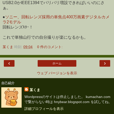
USB2.0かIEEE1394でバリバリ増設できればいいのにさ
ぁ。
●
ソニー、回転レンズ採用の単焦点400万画素デジタルカメ
ラ2モデル
回転レンズｷﾀｰ！
これで単独山行での自分撮りが楽になるかも。
某くま
時刻:
09:04
0 件のコメント:
‹
›
ホーム
ウェブ バージョンを表示
自己紹介
某くま
Wordpressのサイトは停止しました。 kumachan.com
で繋がらない時は hnybear.blogspot.com を試してね。
詳細プロフィールを表示