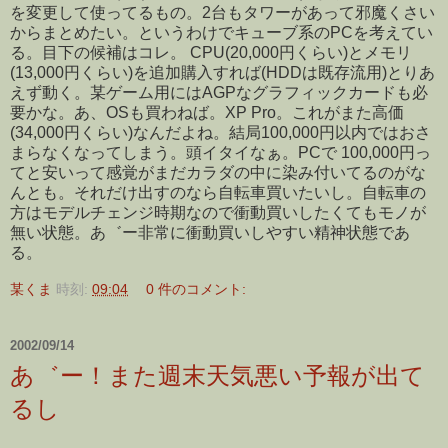
を変更して使ってるもの。2台もタワーがあって邪魔くさい
からまとめたい。というわけでキューブ系のPCを考えてい
る。目下の候補はコレ。 CPU(20,000円くらい)とメモリ
(13,000円くらい)を追加購入すれば(HDDは既存流用)とりあ
えず動く。某ゲーム用にはAGPなグラフィックカードも必
要かな。あ、OSも買わねば。XP Pro。これがまた高価
(34,000円くらい)なんだよね。結局100,000円以内ではおさ
まらなくなってしまう。頭イタイなぁ。PCで 100,000円っ
てと安いって感覚がまだカラダの中に染み付いてるのがな
んとも。それだけ出すのなら自転車買いたいし。自転車の
方はモデルチェンジ時期なので衝動買いしたくてもモノが
無い状態。あ゛ー非常に衝動買いしやすい精神状態であ
る。
某くま
時刻:
09:04
0 件のコメント:
2002/09/14
あ゛ー！また週末天気悪い予報が出て
るし