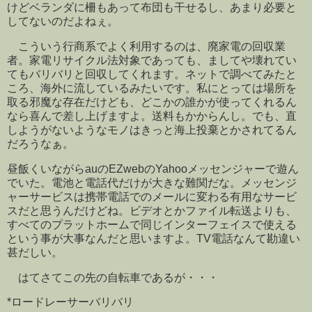
けどベランダに柵もあって布団も干せるし、あまり必要と
してないのだよねぇ。
こういう行商系でよく利用するのは、廃家電の回収業
者。家電リサイクル法対象であっても、ましてや壊れてい
てもバリバリと回収してくれます。ネットで調べてみたと
ころ、海外に流しているみたいです。私にとっては場所を
取る邪魔な存在だけども、どこかの誰かが使ってくれるん
なら喜んで差し上げますよ。送料もかからんし。でも、直
しようがないようなモノはきっと海上投棄とかされてるん
だろうなぁ。
昼飯くいながらauのEZwebのYahooメッセンジャーで遊ん
でいた。電池と電話代だけが大きな難関だな。メッセンジ
ャーサービスは携帯電話でのメールに変わる有用なサービ
スだと思うんだけどね。ビデオとかファイル転送よりも、
すべてのプラットホームで同じインターフェイスで使える
という事が大事なんだと思いますよ。TV電話なんて勘違い
甚だしい。
はてさてこの先の自転車であるが・・・
*ロードレーサーバリバリ