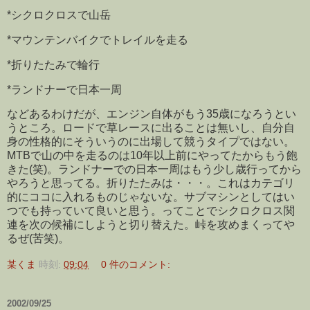
*シクロクロスで山岳
*マウンテンバイクでトレイルを走る
*折りたたみで輪行
*ランドナーで日本一周
などあるわけだが、エンジン自体がもう35歳になろうとい
うところ。ロードで草レースに出ることは無いし、自分自
身の性格的にそういうのに出場して競うタイプではない。
MTBで山の中を走るのは10年以上前にやってたからもう飽
きた(笑)。ランドナーでの日本一周はもう少し歳行ってから
やろうと思ってる。折りたたみは・・・。これはカテゴリ
的にココに入れるものじゃないな。サブマシンとしてはい
つでも持っていて良いと思う。ってことでシクロクロス関
連を次の候補にしようと切り替えた。峠を攻めまくってや
るぜ(苦笑)。
某くま
時刻:
09:04
0 件のコメント:
2002/09/25