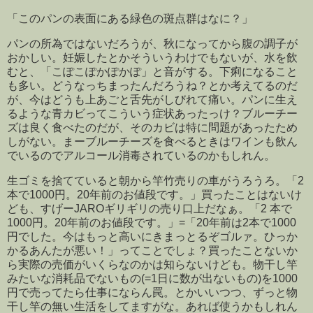
「このパンの表面にある緑色の斑点群はなに？」
パンの所為ではないだろうが、秋になってから腹の調子が
おかしい。妊娠したとかそういうわけでもないが、水を飲
むと、「こぽこぽかぽかぽ」と音がする。下痢になること
も多い。どうなっちまったんだろうね？とか考えてるのだ
が、今はどうも上あごと舌先がしびれて痛い。パンに生え
るような青カビってこういう症状あったっけ？ブルーチー
ズは良く食べたのだが、そのカビは特に問題があったため
しがない。まーブルーチーズを食べるときはワインも飲ん
でいるのでアルコール消毒されているのかもしれん。
生ゴミを捨てていると朝から竿竹売りの車がうろうろ。「2
本で1000円。20年前のお値段です。」買ったことはないけ
ども、すげーJAROギリギリの売り口上だなぁ。「2 本で
1000円。20年前のお値段です。」=「20年前は2本で1000
円でした。今はもっと高いにきまっとるぞゴルァ。ひっか
かるあんたが悪い！」ってことでしょ？買ったことないか
ら実際の売価がいくらなのかは知らないけども。物干し竿
みたいな消耗品でないもの(=1日に数が出ないもの)を1000
円で売ってたら仕事にならん罠。とかいいつつ、ずっと物
干し竿の無い生活をしてますがな。あれば使うかもしれん