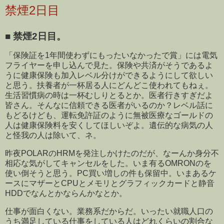
禁煙2日目
■
禁煙2日目。
「保険証を1年間使わずにもったいなかったで賞」には電気
フライヤーを申し込んで見た。保険や共済がそうであるよ
うに健康保険も加入レベル分けができるようにして欲しい
と思う。扶養者が一杯居る人にどんどこ使われてもねぇ。
生活習慣病の時は一杯むしりとるとか。医者行きすぎだよ
皆さん。そんなに信頼できる医者がいるのか？レベル話に
もどるけども、運転免許証のように無被医療なゴールドの
人は健康保険料を安くしてほしいぞよ。遺伝的な病気の人
と怪我の人は除いて、ネ。
昨夜POLARのHRMを発注しかけたのだが、なーんか身分不
相応な気がしてキャンセルをした。いま有るOMRONのを
使い倒そうと思う。PC買い増しの件も保留中。いまあるケ
ースにマザーとCPUとメモリとグラフィックカードと静音
HDDでなんとかならんかなとか。
仕事が面白くない。業務系だからだ。いったい就職人口の
うち満足している仕事をしている人はどれくらいの割合な