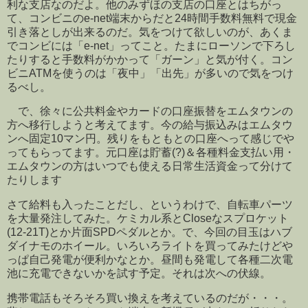
利な支店なのだよ。他のみずほの支店の口座とはちがっ
て、コンビニのe-net端末からだと24時間手数料無料で現金
引き落としが出来るのだ。気をつけて欲しいのが、あくま
でコンビには「e-net」ってこと。たまにローソンで下ろし
たりすると手数料がかかって「ガーン」と気が付く。コン
ビニATMを使うのは「夜中」「出先」が多いので気をつけ
るべし。
で、徐々に公共料金やカードの口座振替をエムタウンの
方へ移行しようと考えてます。今の給与振込みはエムタウ
ンへ固定10マン円。残りをもともとの口座へって感じでや
ってもらってます。元口座は貯蓄(?)＆各種料金支払い用・
エムタウンの方はいつでも使える日常生活資金って分けて
たりします
さて給料も入ったことだし、というわけで、自転車パーツ
を大量発注してみた。ケミカル系とCloseなスプロケット
(12-21T)とか片面SPDペダルとか。で、今回の目玉はハブ
ダイナモのホイール。いろいろライトを買ってみたけどや
っぱ自己発電が便利かなとか。昼間も発電して各種二次電
池に充電できないかを試す予定。それは次への伏線。
携帯電話もそろそろ買い換えを考えているのだが・・・。