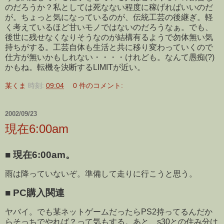
のだろうか？私としては死なない程度に稼げればいいのだ
が。ちょっと気になっているのが、伝統工芸の後継ぎ。軽
く考えているほど甘いモノではないのだろうなぁ。でも、
後世に残せなくなりそうなのが結構有るようで勿体無い気
持ちがする。工芸自体も生活と共に移り変わっていくので
仕方が無いかもしれない・・・・けれども。なんて愚痴(?)
かもね。転機を決断するLIMITが近い。
某くま
時刻:
09:04
0 件のコメント:
2002/09/23
現在6:00am
■
現在6:00am。
雨は降っていないぞ。準備して走りに行こうと思う。
■
PC購入関連
ヤバイ。でも某ネットゲームだったらPS2持ってるんだか
らそっちでやれば？って気もする。あと、s30との住み分け