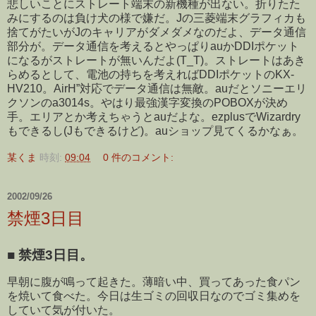
悲しいことにストレート端末の新機種が出ない。折りたた
みにするのは負け犬の様で嫌だ。Jの三菱端末グラフィカも
捨てがたいがJのキャリアがダメダメなのだよ、データ通信
部分が。データ通信を考えるとやっぱりauかDDIポケット
になるがストレートが無いんだよ(T_T)。ストレートはあき
らめるとして、電池の持ちを考えればDDIポケットのKX-
HV210。AirH”対応でデータ通信は無敵。auだとソニーエリ
クソンのa3014s。やはり最強漢字変換のPOBOXが決め
手。エリアとか考えちゃうとauだよな。ezplusでWizardry
もできるし(Jもできるけど)。auショップ見てくるかなぁ。
某くま
時刻:
09:04
0 件のコメント:
2002/09/26
禁煙3日目
■
禁煙3日目。
早朝に腹が鳴って起きた。薄暗い中、買ってあった食パン
を焼いて食べた。今日は生ゴミの回収日なのでゴミ集めを
していて気が付いた。