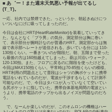
■
あ゛ー！また週末天気悪い予報が出てるし
(T_T)。
一応、社内では禁煙できた。っというか、朝起きぬけにつ
いついなにげに吸ってしまったのだ。
今日は会社にHRT(HeartRateMonitor)を装着していってき
た。なんとなく「ブラ男」の気分。測定部分は胸に巻い
て、表示部分が腕時計なのが普通のHRT。測定部からは無
線で表示部へレートが送信される。歩いている分には 110-
130拍くらい。一番きついのが階段だ。朝、五階まで登った
ら最後の方は160拍越えてしまった。昼は川沿いウォーク。
120-130拍。また、フロアに戻るのに階段を使ったけども、
今回はMAX150拍くらい。平常時は70-85拍くらいの模様。
HRT利用の問題点として普段はシャツの胸ポケットに携帯
電話をいれているのだが、電波が干渉するらしくて計測不
可能なのだ。で、今日はタバコが入っていなくて空いてい
る尻ポケットに指していた。携帯自体基地局間の電波とい
うより、携帯電話のチップから出るノイズが問題なのだろ
う。
で、なーんか楽しいのだが、このオムロンの機種はハー
トレイトのログ取りは出来ないのだな。POLARの自転車向