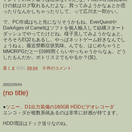
けの奴はログ取れるんだよな。買ってみようかなぁとか思
ったりなんかしちゃったりして、って広川太一郎かい。
で、PC作成はちと先になりそうかもね。EverQuestや
DarkAges of Cameltはソフトを個人輸入して結構スタート
ダッシュでやってたけどね。様子見してみようかなぁと。
そろそろEQ2もあるし。やっぱネットゲーム好きなんでし
ょうねぇ。最近禁断症状気味。んでも、はじめちゃうと
MMORPGだと一日6時間くらいやっちゃうからなぁ。どう
したもんだか。ポトリス２でもやるか？(笑)。
某くま
時刻:
09:04
0 件のコメント:
2002/09/04
(no title)
●
ソニー、D1出力装備の160GB HDDビデオレコーダ
エンコ－ダが複数系統あるのは非常に好感が持てます。
HDD増設はドック送りなのね。