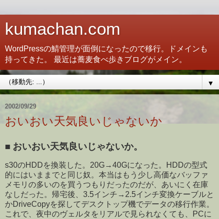
kumachan.com
WordPressの鯖管理が面倒になったので移行。ドメインも
持ってきた。 最近は蕎麦食べ歩きブログがメイン。
▼
2002/09/29
おいおい天気良いじゃないか
■
おいおい天気良いじゃないか。
s30のHDDを換装した。20G→40Gになった。HDDの型式
的にはいままでと同じ奴。本当はもう少し高価なバッファ
メモリの多いのを買うつもりだったのだが、あいにく在庫
なしだった。帰宅後、3.5インチ→2.5インチ変換ケーブルと
かDriveCopyを探してデスクトップ機でデータの移行作業。
これで、夜中のヴェルタをリアルで見られなくても、PCに