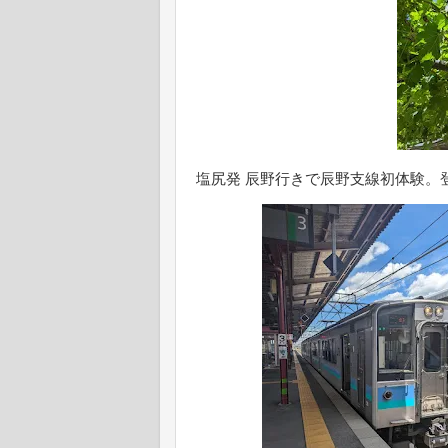
塩尻発 辰野行きで辰野支線初体験。