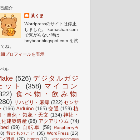
自己紹介
某くま
Wordpressのサイトは停止
しました。 kumachan.com
で繋がらない時は
hnybear.blogspot.com を試
してね。
詳細プロフィールを表示
ラベル
Make
(526)
デジタルガジ
ェット
(358)
マイコン
322)
食べ物・飲み物
280)
リハビリ・麻痺
(222)
センサ
ー
(166)
Arduino
(165)
交通
(159)
植
物・自然・気象・天文
(134)
神社・
文化建築遺産
(96)
アクアリウム
(74)
bed
(69)
自転車
(59)
RaspberryPi
38)
昔のものこと
(35)
WordPress
(25)
ガン関連
(20)
Ingress
(17)
ESP32 micropython