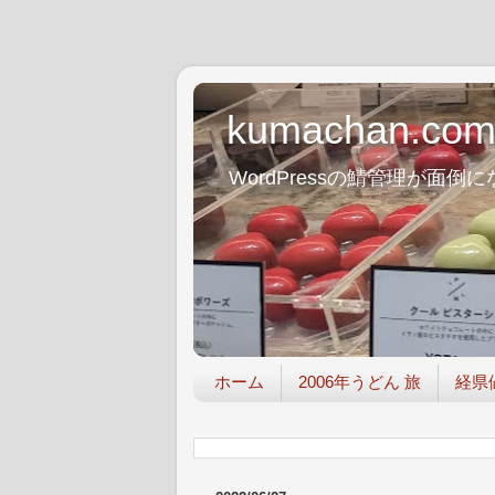
kumachan.co
WordPressの鯖管理が
ホーム
2006年うどん 旅
経県