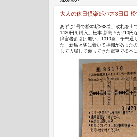
2022/06/27
大人の休日倶楽部パス3日目 
あずさ1号で松本駅938着。改札を
1420円を購入。松本-新島々が71
障害者割引は無い。1010発。予想
た。新島々駅に着いて神棚があった
して入場して乗ってきた電車で松本