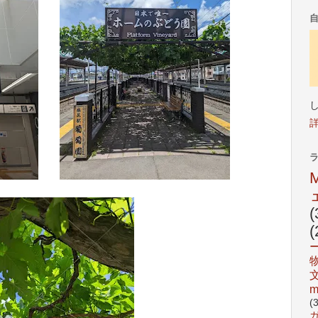
(
(
m
(