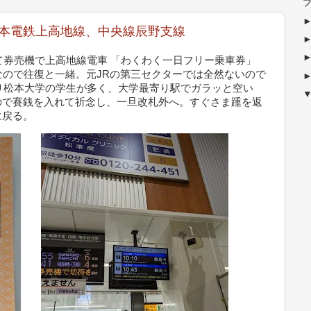
ブ
松本電鉄上高地線、中央線辰野支線
出て券売機で上高地線電車 「わくわく一日フリー乗車券」
0円なので往復と一緒。元JRの第三セクターでは全然ないので
通り松本大学の学生が多く、大学最寄り駅でガラッと空い
ので賽銭を入れて祈念し、一旦改札外へ。すぐさま踵を返
に戻る。