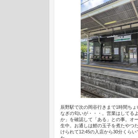
辰野駅で次の岡谷行きまで1時間ち
なぎの匂いが・・・。営業はしてる
か」を確認して「ある」との事。オ
生中。お通しは鯉の玉子を煮たやつ
けられて12:45の入店から30分く