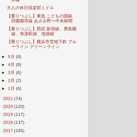
大人の休日倶楽部ミドル
【乗りつぶし】東急 こどもの国線、
田園都市線 あざみ野ー中央林間
【乗りつぶし】西武 新宿線、豊島園
線、有楽町線、池袋線
【乗りつぶし】横浜市営地下鉄 ブル
ーライン グリーンライン
►
5月
(8)
►
4月
(8)
►
3月
(6)
►
2月
(2)
►
1月
(6)
►
2021
(74)
►
2020
(120)
►
2019
(117)
►
2018
(137)
►
2017
(145)