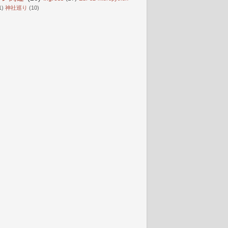
1)
神社巡り
(10)