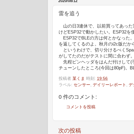
2020/08/12
雷を追う
山の日3連休で、以前買ってあった雷セン
けどESP32で動かしたい。ESP3
ESP32でBLEの方は何とかなった。D
を返してくるのよ。秋月のi2c版だか
というわけで、切り分けるべくSpar
がしてたのだがテストに間に合わず
先程ピンヘッダをはんだ付けして(
チューンしたところ(今回は80pF)。BL
投稿者
某くま
時刻:
19:56
ラベル:
センサー
,
デイリーレポート
,
デ
0 件のコメント:
コメントを投稿
次の投稿