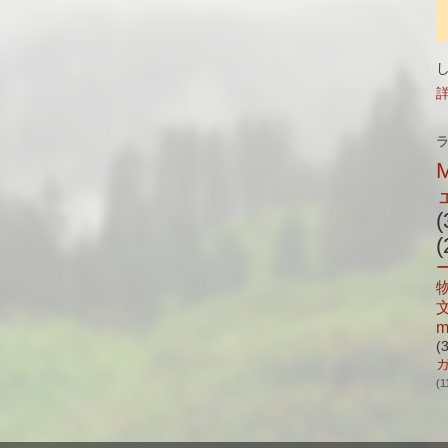
(
(
m
(
(1