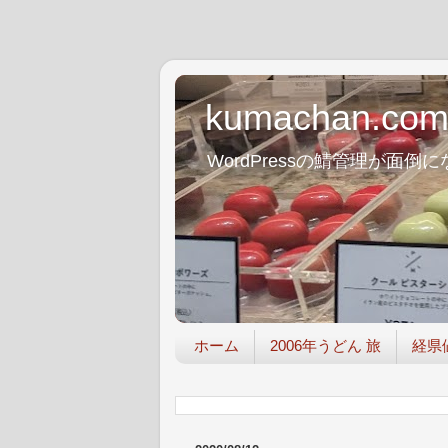
kumachan.co
WordPressの鯖管理が
ホーム
2006年うどん 旅
経県