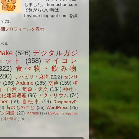
しました。 kumachan.com
で繋がらない時は
hnybear.blogspot.com を試
してね。
詳細プロフィールを表示
ラベル
Make
(526)
デジタルガジ
ェット
(358)
マイコン
322)
食べ物・飲み物
280)
リハビリ・麻痺
(222)
センサ
ー
(166)
Arduino
(165)
交通
(159)
植
物・自然・気象・天文
(134)
神社・
文化建築遺産
(96)
アクアリウム
(74)
bed
(69)
自転車
(59)
RaspberryPi
38)
昔のものこと
(35)
WordPress
(25)
ガン関連
(20)
Ingress
(17)
ESP32 micropython
1)
神社巡り
(10)