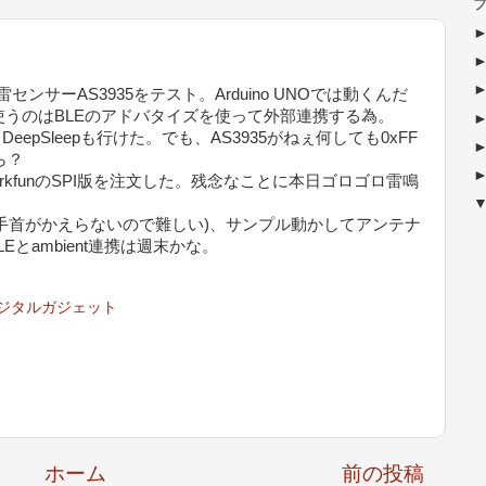
ブ
サーAS3935をテスト。Arduino UNOでは動くんだ
2を使うのはBLEのアドバタイズを使って外部連携する為。
eepSleepも行けた。でも、AS3935がねぇ何しても0xFF
ら？
kfunのSPI版を注文した。残念なことに本日ゴロゴロ雷鳴
。
手首がかえらないので難しい)、サンプル動かしてアンテナ
Eとambient連携は週末かな。
ジタルガジェット
ホーム
前の投稿