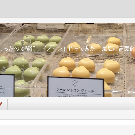
m
面倒になったので移行。ドメインも持ってきた。 最近は蕎
値