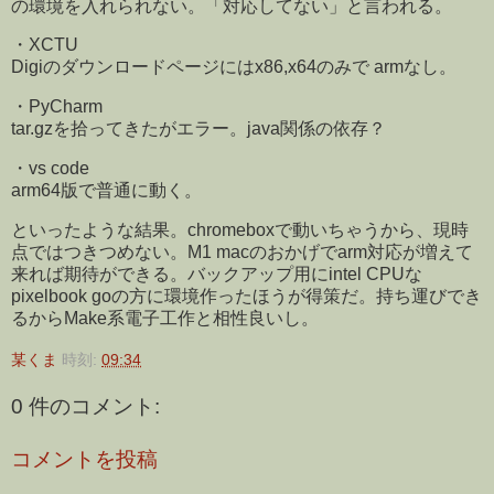
の環境を入れられない。「対応してない」と言われる。
・XCTU
Digiのダウンロードページにはx86,x64のみで armなし。
・PyCharm
tar.gzを拾ってきたがエラー。java関係の依存？
・vs code
arm64版で普通に動く。
といったような結果。chromeboxで動いちゃうから、現時
点ではつきつめない。M1 macのおかげでarm対応が増えて
来れば期待ができる。バックアップ用にintel CPUな
pixelbook goの方に環境作ったほうが得策だ。持ち運びでき
るからMake系電子工作と相性良いし。
某くま
時刻:
09:34
0 件のコメント:
コメントを投稿