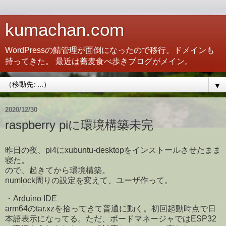
kumachan.com
WordPressの鯖管理が面倒になったので移行。ドメインも
持ってきた。 最近は蕎麦食べ歩きブログがメイン。
▼
2020/12/30
raspberry piに環境構築未完
昨日の夜、pi4にxubuntu-desktopをインストールさせたまま
寝た。
ので、起きてから環境構築。
numlock周りの設定を変えて、ユーザ作って。
・Arduino IDE
arm64のtar.xzを拾ってきて普通に動く。初回起動時点で日
本語表示になってる。ただ、ボードマネージャではESP32