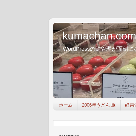
kumachan.co
WordPressの鯖管理が
ホーム
2006年うどん 旅
経県