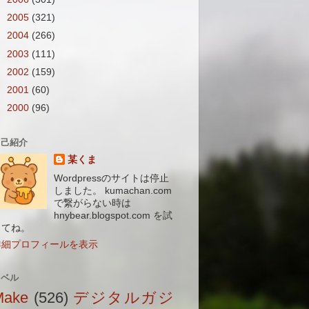
►
2005
(321)
►
2004
(266)
►
2003
(111)
►
2002
(159)
►
2001
(60)
►
2000
(96)
自己紹介
某くま
Wordpressのサイトは停止
しました。 kumachan.com
で繋がらない時は
hnybear.blogspot.com を試
してね。
詳細プロフィールを表示
ラベル
Make
(526)
デジタルガジ