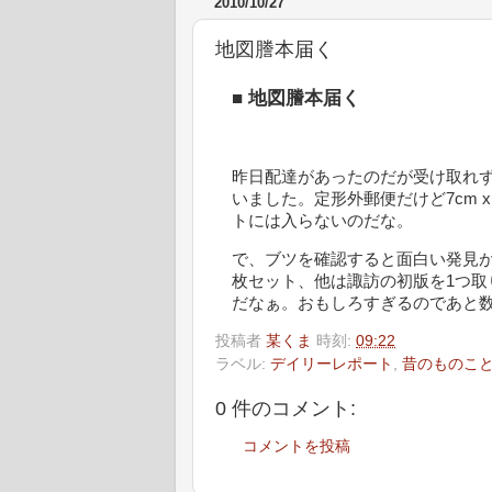
2010/10/27
地図謄本届く
■
地図謄本届く
昨日配達があったのだが受け取れ
いました。定形外郵便だけど7cm x
トには入らないのだな。
で、ブツを確認すると面白い発見が
枚セット、他は諏訪の初版を1つ
だなぁ。おもしろすぎるのであと
投稿者
某くま
時刻:
09:22
ラベル:
デイリーレポート
,
昔のものこ
0 件のコメント:
コメントを投稿