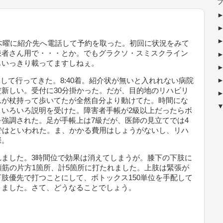
ブ
先週木曜に紹介先へ電話して予約を取った。初回に状況をみて
患者さん用で・・・とか。でもグラクソ・スミスクライン
もいっきり載ってますしねぇ。
休して行ってきた。8:40着。紹介状が無いと入れれない病院
新しい。受付に30分掛かった。だが、目的地のリハビリ
んが杖持って歩いてたが全然自分より動けてた。時間にな
。いろいろ説明を受けた。障害者手帳が2級以上だったらボ
強調された。足が手帳上は7級だが、医師の見立てでは4
ではといわれた。ま、かかる費用はしょうがないし、リハ
際。
れました。3時間位で効果は消えてしまうが。膝下の下肢に
頭筋の片方1箇所、計5箇所に打たれました。上肢は緊張が
肢優先で打つことにして、ボトックス150単位を手配して
りました。さて、どうなることでしょう。