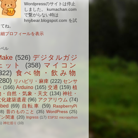
Wordpressのサイトは停止
しました。 kumachan.com
で繋がらない時は
hnybear.blogspot.com を試
してね。
詳細プロフィールを表示
ラベル
Make
(526)
デジタルガジ
ェット
(358)
マイコン
322)
食べ物・飲み物
280)
リハビリ・麻痺
(222)
センサ
ー
(166)
Arduino
(165)
交通
(159)
植
物・自然・気象・天文
(134)
神社・
文化建築遺産
(96)
アクアリウム
(74)
bed
(69)
自転車
(59)
RaspberryPi
38)
昔のものこと
(35)
WordPress
(25)
ガン関連
(20)
Ingress
(17)
ESP32 micropython
1)
神社巡り
(10)