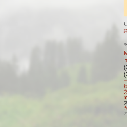
(
(
m
(
(1