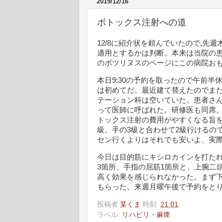
2019/12/16
ボトックス注射への道
12/8に紹介状を頼んでいたので,
適用とするかは判断。本来は当院の
のボツリヌスのページにこの病院お
本日9:30の予約を取ったので午前半
は初めてだ。最近建て替えたのでまだ
テーション科は空いていた。患者さ
って医師に呼ばれた。研修医も同席
トックス注射の費用がやすくなる旨を
級。手の3級と合わせて2級行けるの
セン行くよりはそれでも安いよ、実
今日は目的筋にキシロカインを打た
3箇所、手指の屈筋1箇所と、上腕二
高く効果を感じられなかった。まず下
もらった。来週月曜午後で予約をと
投稿者
某くま
時刻:
21:01
ラベル:
リハビリ・麻痺