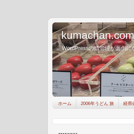
kumachan.co
WordPressの鯖管理が
ホーム
2006年うどん 旅
経県