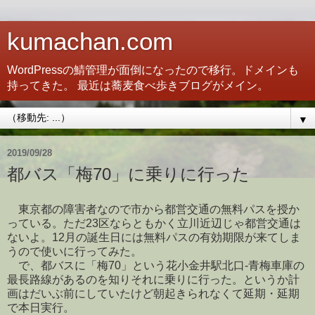
kumachan.com
WordPressの鯖管理が面倒になったので移行。ドメインも
持ってきた。 最近は蕎麦食べ歩きブログがメイン。
▼
2019/09/28
都バス「梅70」に乗りに行った
東京都の障害者なので市から都営交通の無料パスを授か
っている。ただ23区ならともかく立川近辺じゃ都営交通は
ないよ。12月の誕生日には無料パスの有効期限が来てしま
うので使いに行ってみた。
で、都バスに「梅70」という花小金井駅北口-青梅車庫の
最長路線があるのを知りそれに乗りに行った。というか計
画はだいぶ前にしていたけど朝起きられなくて延期・延期
で本日実行。