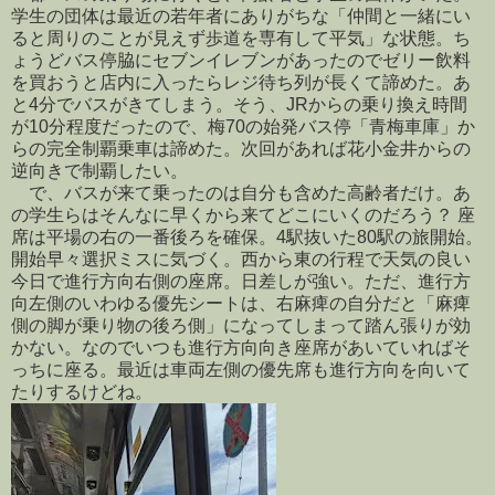
学生の団体は最近の若年者にありがちな「仲間と一緒にい
ると周りのことが見えず歩道を専有して平気」な状態。ち
ょうどバス停脇にセブンイレブンがあったのでゼリー飲料
を買おうと店内に入ったらレジ待ち列が長くて諦めた。あ
と4分でバスがきてしまう。そう、JRからの乗り換え時間
が10分程度だったので、梅70の始発バス停「青梅車庫」か
らの完全制覇乗車は諦めた。次回があれば花小金井からの
逆向きで制覇したい。
で、バスが来て乗ったのは自分も含めた高齢者だけ。あ
の学生らはそんなに早くから来てどこにいくのだろう？ 座
席は平場の右の一番後ろを確保。4駅抜いた80駅の旅開始。
開始早々選択ミスに気づく。西から東の行程で天気の良い
今日で進行方向右側の座席。日差しが強い。ただ、進行方
向左側のいわゆる優先シートは、右麻痺の自分だと「麻痺
側の脚が乗り物の後ろ側」になってしまって踏ん張りが効
かない。なのでいつも進行方向向き座席があいていればそ
っちに座る。最近は車両左側の優先席も進行方向を向いて
たりするけどね。