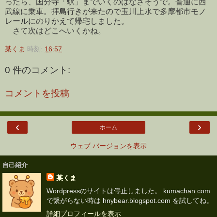
ったら、国分寺「駅」までいくのはなさそうで。普通に西
武線に乗車。拝島行きが来たので玉川上水で多摩都市モノ
レールにのりかえて帰宅しました。
さて次はどこへいくかね。
某くま
時刻:
16:57
0 件のコメント:
コメントを投稿
‹
›
ホーム
ウェブ バージョンを表示
自己紹介
某くま
Wordpressのサイトは停止しました。 kumachan.com
で繋がらない時は hnybear.blogspot.com を試してね。
詳細プロフィールを表示