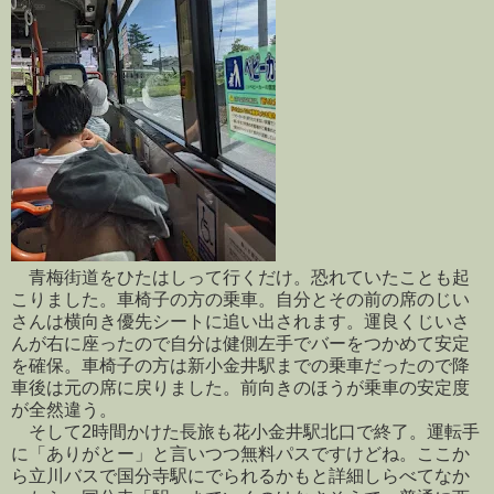
青梅街道をひたはしって行くだけ。恐れていたことも起
こりました。車椅子の方の乗車。自分とその前の席のじい
さんは横向き優先シートに追い出されます。運良くじいさ
んが右に座ったので自分は健側左手でバーをつかめて安定
を確保。車椅子の方は新小金井駅までの乗車だったので降
車後は元の席に戻りました。前向きのほうが乗車の安定度
が全然違う。
そして2時間かけた長旅も花小金井駅北口で終了。運転手
に「ありがとー」と言いつつ無料パスですけどね。ここか
ら立川バスで国分寺駅にでられるかもと詳細しらべてなか