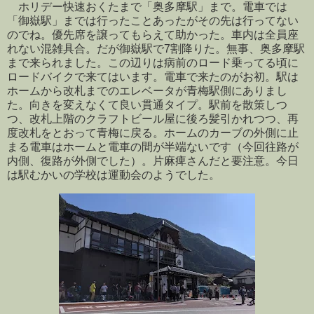
ホリデー快速おくたまで「奥多摩駅」まで。電車では
「御嶽駅」までは行ったことあったがその先は行ってない
のでね。優先席を譲ってもらえて助かった。車内は全員座
れない混雑具合。だが御嶽駅で7割降りた。無事、奥多摩駅
まで来られました。この辺りは病前のロード乗ってる頃に
ロードバイクで来てはいます。電車で来たのがお初。駅は
ホームから改札までのエレベータが青梅駅側にありまし
た。向きを変えなくて良い貫通タイプ。駅前を散策しつ
つ、改札上階のクラフトビール屋に後ろ髪引かれつつ、再
度改札をとおって青梅に戻る。ホームのカーブの外側に止
まる電車はホームと電車の間が半端ないです（今回往路が
内側、復路が外側でした）。片麻痺さんだと要注意。今日
は駅むかいの学校は運動会のようでした。