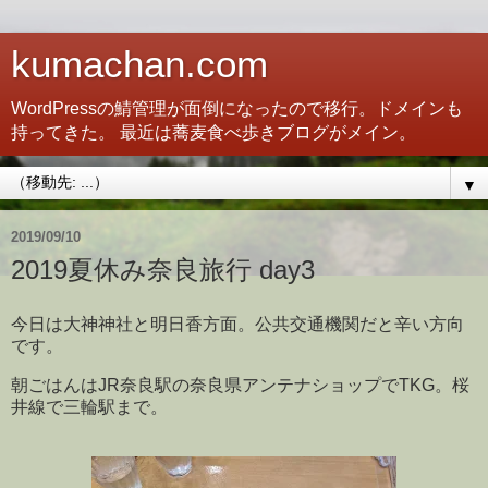
kumachan.com
WordPressの鯖管理が面倒になったので移行。ドメインも
持ってきた。 最近は蕎麦食べ歩きブログがメイン。
▼
2019/09/10
2019夏休み奈良旅行 day3
今日は大神神社と明日香方面。公共交通機関だと辛い方向
です。
朝ごはんはJR奈良駅の奈良県アンテナショップでTKG。桜
井線で三輪駅まで。