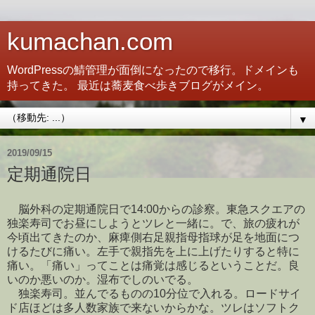
kumachan.com
WordPressの鯖管理が面倒になったので移行。ドメインも
持ってきた。 最近は蕎麦食べ歩きブログがメイン。
▼
2019/09/15
定期通院日
脳外科の定期通院日で14:00からの診察。東急スクエアの
独楽寿司でお昼にしようとツレと一緒に。で、旅の疲れが
今頃出てきたのか、麻痺側右足親指母指球が足を地面につ
けるたびに痛い。左手で親指先を上に上げたりすると特に
痛い。「痛い」ってことは痛覚は感じるということだ。良
いのか悪いのか。湿布でしのいでる。
独楽寿司。並んでるものの10分位で入れる。ロードサイ
ド店ほどは多人数家族で来ないからかな。ツレはソフトク