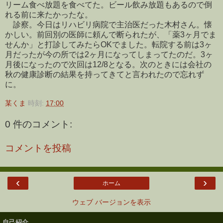
リーム食べ放題を食べてた。ビール飲み放題もあるので倒
れる前に来たかったな。
診察。今日はリハビリ病院で主治医だった木村さん。懐
かしい。前回別の医師に頼んで断られたが、「薬3ヶ月でま
せんか」と打診してみたらOKでました。転院する前は3ヶ
月だったが今の所では2ヶ月になってしまってたのだ。3ヶ
月後になったので次回は12/8となる。次のときには会社の
秋の健康診断の結果を持ってきてと言われたので忘れず
に。
某くま
時刻:
17:00
0 件のコメント:
コメントを投稿
‹
›
ホーム
ウェブ バージョンを表示
自己紹介