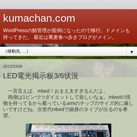
kumachan.com
WordPressの鯖管理が面倒になったので移行。ドメインも
持ってきた。 最近は蕎麦食べ歩きブログがメイン。
▼
2013/03/06
LED電光掲示板3/6状況
一言言えば、mbed！おまえ太すぎるんだよ。
両側は1ピンづつダイエットして欲しいなぁ。mbedの現
物を持ってるから載っているarmのチップのサイズ的に厳し
いですけどね。次世代mbedで細身のタイプが出るのを希
望。