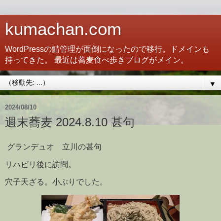
kumachan.com
WordPressの鯖管理が面倒になったので移行。ドメインも
持ってきた。 最近は蕎麦食べ歩きブログがメイン。
▼
2024/08/10
週末蕎麦 2024.8.10 甚句
グランデュオ 立川の甚句
リハビリ後に訪問。
穴子天ざる。小ぶりでした。