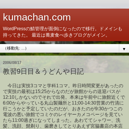
kumachan.com
WordPressの鯖管理が面倒になったので移行。ドメインも
持ってきた。 最近は蕎麦食べ歩きブログがメイン。
▼
2006/08/17
教習9日目＆うどんや日記
今日は実技3コマと学科1コマ。昨日時間変更があったの
で実技の最初は15;25からなのだが旅館からの送迎バスが
12:10しかないのでそれで出発。本来は午前中に旅館近くで
6:00からやっている丸山製麺所と11;00-14:30営業の竹清に
行こうかと予定していたのだが、おきたのが9:30かつこの
電波の悪い旅館でコミケのレイヤーカメコページを見てい
たら11:00過ぎになってしまった。あわててシャワー、洗
髪、洗顔、髭剃り、歯磨きしてとりあえず宮脇書店の本店