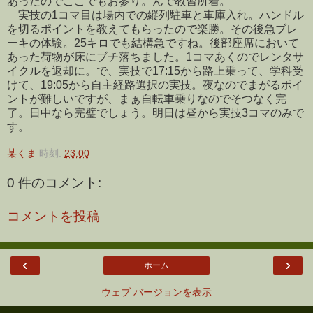
あったのでここでもお参り。んで教習所着。
実技の1コマ目は場内での縦列駐車と車庫入れ。ハンドル
を切るポイントを教えてもらったので楽勝。その後急ブレ
ーキの体験。25キロでも結構急ですね。後部座席において
あった荷物が床にブチ落ちました。1コマあくのでレンタサ
イクルを返却に。で、実技で17:15から路上乗って、学科受
けて、19:05から自主経路選択の実技。夜なのでまがるポイ
ントが難しいですが、まぁ自転車乗りなのでそつなく完
了。日中なら完璧でしょう。明日は昼から実技3コマのみで
す。
某くま
時刻:
23:00
0 件のコメント:
コメントを投稿
‹
›
ホーム
ウェブ バージョンを表示