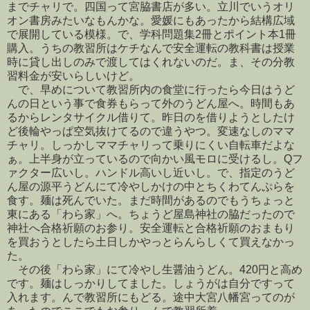
までチャリで。四国って宮脇書店が多い。立川でいうオリ
オン書房みたいなもんかな。愛媛にもあったから結構広域
で展開している模様。で、学科問題集2冊とポイント本1冊
購入。うちの教習所はケチなんで安全運転の教科書は授業
時に貸し出しのみで渡してはくれないのだ。ま、その分教
習料金が安いらしいけど。
で、早めについて教習所内の食堂に行ったら今日はうど
んの日という事で食券もらって外のうどん屋へ。時間もあ
るからレンタサイクル借りて。昨日のを借りようとしたけ
ど後輪やっぱ空気抜けてるので違うやつ。変速なしのママ
チャリ。しっかしママチャリって乗りにくい自転車だよな
ぁ。上半身が立っているので向かい風モロに受けるし。Qフ
ァクター広いし。ハンドル高いし近いし。で、指定のうど
ん屋の源平うどんにて冷やしかけの中とちくわてんぷらを
食す。麺は死んでいた。まだ時間があるのでもうちょっと
東にある「わら家」へ。ちょうど屋島神社の脇だったので
神社へ合格祈願のお参り。安全運転と合格祈願のおまもり
を買おうとしたら土日しかやっとらんらしくて買えなかっ
た。
その後「わら家」にて冷やし生醤油うどん。420円と高め
です。麺はしっかりしてました。しょうがは自分ですって
入れます。んで教習所にもどる。途中大宮八幡宮ってのが