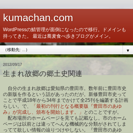
kumachan.com
WordPressの鯖管理が面倒になったので移行。ドメインも
持ってきた。 最近は蕎麦食べ歩きブログがメイン。
▼
2012/09/17
生まれ故郷の郷土史関連
自分の生まれ故郷は愛知県の豊田市。数年前に豊田市史
の新版を作るという話があったのだが。新修豊田市史って
ことで平成18年から34年までかけて全25刊を編纂する計画
らしい。で、
「最初の刊行となる概要版『豊田市のあゆ
み』が完成し、頒布を開始します。」
とのことですが。
配布場所のホームページを見ても記載なし。市のホーム
ページは以前とは違ってへんな機械的な分類がされてしま
ってて欲しい情報の辿りつけやしない。『豊田市のあゆ