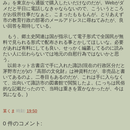
み』を東京から通販で購入したいだけなのだが。Webがダ
メだと平日に電話しなきゃならないので、こういうところ
がお役所仕事だなぁと。こまったもももんが。とりあえず
市の教育行政の部署のメールアドレスに尋ねてみたが、良
い回答を期待している。
もう、郷土史関連は国が指示して電子形式で全国民が無
料で見られる形式で配布される事とかしてほしいな。必要
があれば有料にしても良い。せっかく編纂してるのに読み
たい人に伝わらないでは地元の自慰行為ではないかと思
う。
以前ネット古書店で手に入れた諏訪(現在の行政区分だと
茅野市だが)の『高部の文化財』は神資料だが、非売品と書
いてあるのよ。二巻目もあるのだが、これは手に入らなく
て、出向いて諏訪市の図書館で閲覧したよ。(こっちは民俗
的な記載だったので、当時は重きを置かなかったが、今は
気になる。)
某くま
時刻:
19:50
0 件のコメント: