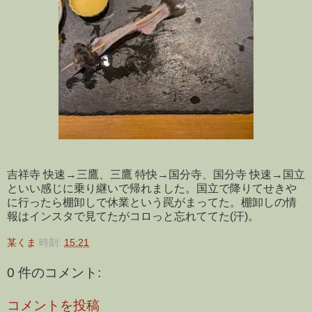
吉祥寺 快速→三鷹、三鷹 特快→国分寺、国分寺 快速→国立
といい感じに乗り継いで帰れました。国立で降りてせきや
に行ったら棚卸しで休業という罠がまってた。棚卸しの情
報はインスタで見てたがコロっと忘れててた(汗)。
某くま
時刻:
15:21
0 件のコメント:
コメントを投稿