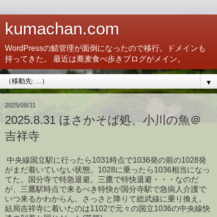
kumachan.com
WordPressの鯖管理が面倒になったので移行。ドメインも
持ってきた。 最近は蕎麦食べ歩きブログがメイン。
▼
2025/08/31
2025.8.31 ほさかそば処、小川の魚＠
吉祥寺
中央線国立駅に行ったら1031時点で1036発の前の1028発
がまだ着いていない状態。1028に乗ったら1036相当になっ
てた。国分寺で特急退避。三鷹で特快退避・・・なのだ
が、三鷹駅時点で来るべき特快が国分寺駅で急病人介護で
いつ来るかわからん。さっさと降りて総武線に乗り換え。
結局吉祥寺に着いたのは1102で元々の国立1036の中央線快