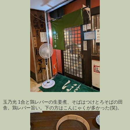
玉乃光 1合と鶏レバーの生姜煮、そばはつけとろそばの田
舎。鶏レバー旨い。下の方はこんにゃくが多かった(笑)。