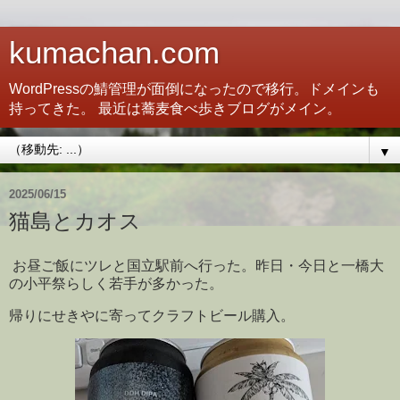
kumachan.com
WordPressの鯖管理が面倒になったので移行。ドメインも
持ってきた。 最近は蕎麦食べ歩きブログがメイン。
▼
2025/06/15
猫島とカオス
お昼ご飯にツレと国立駅前へ行った。昨日・今日と一橋大
の小平祭らしく若手が多かった。
帰りにせきやに寄ってクラフトビール購入。