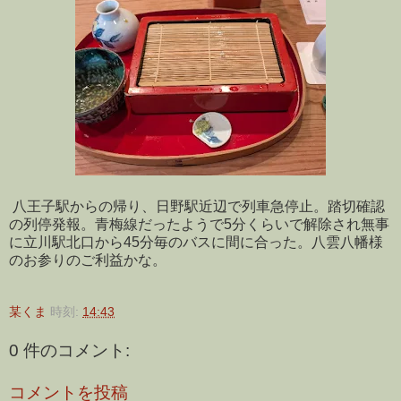
八王子駅からの帰り、日野駅近辺で列車急停止。踏切確認
の列停発報。青梅線だったようで5分くらいで解除され無事
に立川駅北口から45分毎のバスに間に合った。八雲八幡様
のお参りのご利益かな。
某くま
時刻:
14:43
0 件のコメント:
コメントを投稿