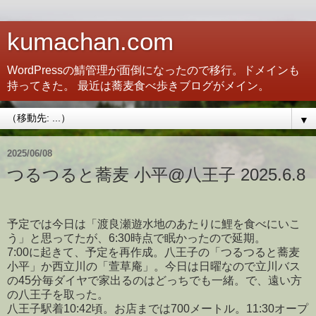
kumachan.com
WordPressの鯖管理が面倒になったので移行。ドメインも
持ってきた。 最近は蕎麦食べ歩きブログがメイン。
▼
2025/06/08
つるつると蕎麦 小平@八王子 2025.6.8
予定では今日は「渡良瀬遊水地のあたりに鯉を食べにいこ
う」と思ってたが、6:30時点で眠かったので延期。
7:00に起きて、予定を再作成。八王子の「つるつると蕎麦
小平」か西立川の「萱草庵」。今日は日曜なので立川バス
の45分毎ダイヤで家出るのはどっちでも一緒。で、遠い方
の八王子を取った。
八王子駅着10:42頃。お店までは700メートル。11:30オープ