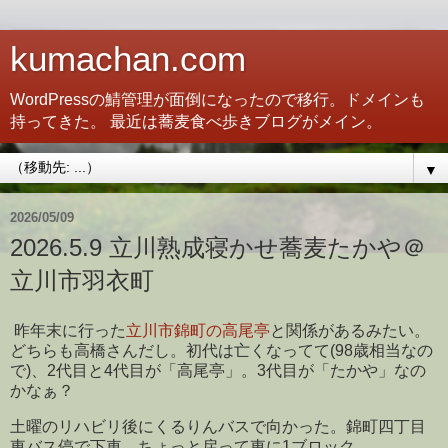
kumachan.com
WordPressの鯖管理が面倒になったので移行。ドメインも
持ってきた。 最近は蕎麦食べ歩きブログがメイン。
▼
2026/05/09
2026.5.9 立川熟成寝かせ蕎麦たかや＠
立川市羽衣町
昨年末に行った
立川市錦町の高尾亭
と関係があるみたい。
どちらも高橋さんだし。初代は亡くなってて(98歳相当なの
で)、2代目と4代目が「高尾亭」。3代目が「たかや」なの
かなぁ？
土曜のリハビリ後にくるりんバスで向かった。錦町四丁目
東バス停で下車。ちょっと戻って東に1ブロック。