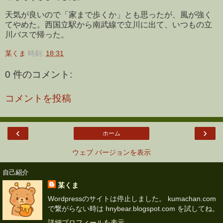
天気が良いので「家まで歩くか」とも思ったが、風が強く
てやめた。西国立駅から南武線で立川に出て、いつもの立
川バスで帰った。
某くま
時刻:
18:31
0 件のコメント:
コメントを投稿
‹
›
ホーム
ウェブ バージョンを表示
自己紹介
某くま
Wordpressのサイトは停止しました。 kumachan.com
で繋がらない時は hnybear.blogspot.com を試してね。
詳細プロフィールを表示